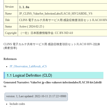
Version
1.1.0a
Name
JP_CLINS_ValueSet_InfectionLaboJLAC10_HIV2ABDIL_VS
Title
CLINS 電子カルテ共有サービス用:感染症検査項目セットJLAC10 HIV
Status
Active ( 2024-02-25 )
Copyright
（一社）日本医療情報学会. CC BY-ND 4.0
CLINS 電子カルテ共有サービス用 感染症検査項目セットJLAC10 HIV-2抗体
(希釈倍率)
References
JP_Observation_LabResult_eCS
Logical Definition (CLD)
Generated Narrative: ValueSet jp-clins-valueset-infectionlaboJLAC10-hiv2abdil-
vs
version: 1; Last updated: 2022-10-11 21:17:22+0900
Include codes