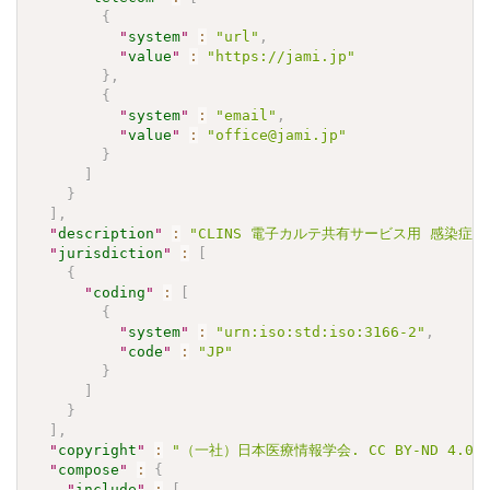
{
"
system
"
:
"url"
,
"
value
"
:
"https://jami.jp"
}
,
{
"
system
"
:
"email"
,
"
value
"
:
"office@jami.jp"
}
]
}
]
,
"
description
"
:
"CLINS 電子カルテ共有サービス用 感染症検査
"
jurisdiction
"
:
[
{
"
coding
"
:
[
{
"
system
"
:
"urn:iso:std:iso:3166-2"
,
"
code
"
:
"JP"
}
]
}
]
,
"
copyright
"
:
"（一社）日本医療情報学会. CC BY-ND 4.0"
"
compose
"
:
{
"
include
"
:
[