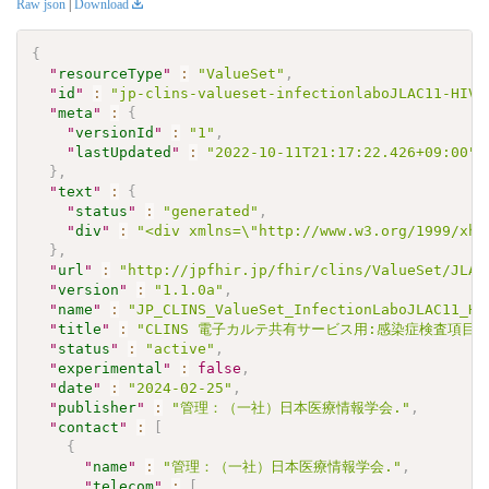
Raw json
|
Download
{
"
resourceType
"
:
"ValueSet"
,
"
id
"
:
"jp-clins-valueset-infectionlaboJLAC11-HIV1
"
meta
"
:
{
"
versionId
"
:
"1"
,
"
lastUpdated
"
:
"2022-10-11T21:17:22.426+09:00"
}
,
"
text
"
:
{
"
status
"
:
"generated"
,
"
div
"
:
"<div xmlns=\"http://www.w3.org/1999/xht
}
,
"
url
"
:
"http://jpfhir.jp/fhir/clins/ValueSet/JLAC
"
version
"
:
"1.1.0a"
,
"
name
"
:
"JP_CLINS_ValueSet_InfectionLaboJLAC11_HI
"
title
"
:
"CLINS 電子カルテ共有サービス用:感染症検査項目セッ
"
status
"
:
"active"
,
"
experimental
"
:
false
,
"
date
"
:
"2024-02-25"
,
"
publisher
"
:
"管理：（一社）日本医療情報学会."
,
"
contact
"
:
[
{
"
name
"
:
"管理：（一社）日本医療情報学会."
,
"
telecom
"
:
[