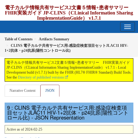
電子カルテ情報共有サービス2文書５情報+患者サマリー
FHIR実装ガイド JP-CLINS（CLinical Information Sharing
ImplementationGuide） v1.7.1
1.7.1 - release Japan
Table of Contents
Artifacts Summary
CLINS 電子カルテ共有サービス用:感染症検査項目セットJLAC11 HIV-
1+2抗体・p24抗原(陽性コントロール比)
電子カルテ情報共有サービス2文書５情報+患者サマリー FHIR実装ガイド
JP-CLINS（CLinical Information Sharing ImplementationGuide） v1.7.1 - Local
Development build (v1.7.1) built by the FHIR (HL7® FHIR® Standard) Build Tools.
See the
Directory of published versions
Narrative Content
JSON
: CLINS 電子カルテ共有サービス用:感染症検査項
目セットJLAC11 HIV-1+2抗体・p24抗原(陽性コント
ロール比) - JSON Representation
Active as of 2024-02-25