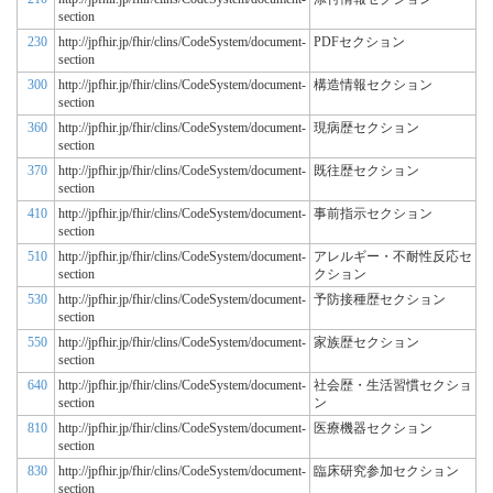
section
230
http://jpfhir.jp/fhir/clins/CodeSystem/document-
PDFセクション
section
300
http://jpfhir.jp/fhir/clins/CodeSystem/document-
構造情報セクション
section
360
http://jpfhir.jp/fhir/clins/CodeSystem/document-
現病歴セクション
section
370
http://jpfhir.jp/fhir/clins/CodeSystem/document-
既往歴セクション
section
410
http://jpfhir.jp/fhir/clins/CodeSystem/document-
事前指示セクション
section
510
http://jpfhir.jp/fhir/clins/CodeSystem/document-
アレルギー・不耐性反応セ
section
クション
530
http://jpfhir.jp/fhir/clins/CodeSystem/document-
予防接種歴セクション
section
550
http://jpfhir.jp/fhir/clins/CodeSystem/document-
家族歴セクション
section
640
http://jpfhir.jp/fhir/clins/CodeSystem/document-
社会歴・生活習慣セクショ
section
ン
810
http://jpfhir.jp/fhir/clins/CodeSystem/document-
医療機器セクション
section
830
http://jpfhir.jp/fhir/clins/CodeSystem/document-
臨床研究参加セクション
section