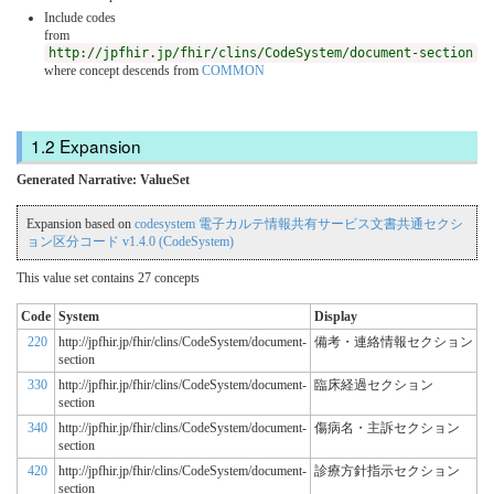
Include codes
from
http://jpfhir.jp/fhir/clins/CodeSystem/document-section
where concept descends from
COMMON
Expansion
Generated Narrative: ValueSet
Expansion based on
codesystem 電子カルテ情報共有サービス文書共通セクシ
ョン区分コード v1.4.0 (CodeSystem)
This value set contains 27 concepts
Code
System
Display
220
http://jpfhir.jp/fhir/clins/CodeSystem/document-
備考・連絡情報セクション
section
330
http://jpfhir.jp/fhir/clins/CodeSystem/document-
臨床経過セクション
section
340
http://jpfhir.jp/fhir/clins/CodeSystem/document-
傷病名・主訴セクション
section
420
http://jpfhir.jp/fhir/clins/CodeSystem/document-
診療方針指示セクション
section