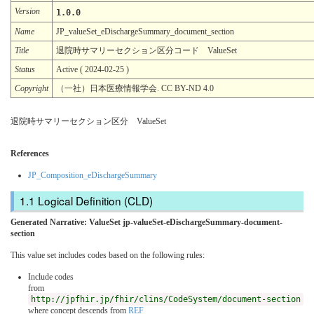
Version
1.0.0
Name
JP_valueSet_eDischargeSummary_document_section
Title
退院時サマリーセクション区分コード ValueSet
Status
Active ( 2024-02-25 )
Copyright
（一社）日本医療情報学会. CC BY-ND 4.0
退院時サマリーセクション区分 ValueSet
References
JP_Composition_eDischargeSummary
Logical Definition (CLD)
Generated Narrative: ValueSet jp-valueSet-eDischargeSummary-document-
section
This value set includes codes based on the following rules:
Include codes
from
http://jpfhir.jp/fhir/clins/CodeSystem/document-section
where concept descends from
REF