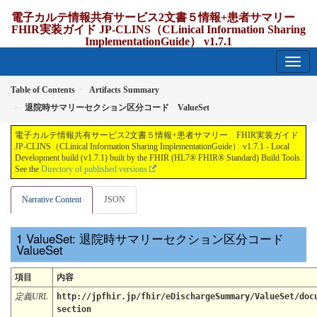
電子カルテ情報共有サービス2文書５情報+患者サマリー
FHIR実装ガイド JP-CLINS（CLinical Information Sharing
ImplementationGuide） v1.7.1
1.7.1 - release Japan
Table of Contents
Artifacts Summary
退院時サマリーセクション区分コード ValueSet
電子カルテ情報共有サービス2文書５情報+患者サマリー FHIR実装ガイド
JP-CLINS（CLinical Information Sharing ImplementationGuide） v1.7.1 - Local
Development build (v1.7.1) built by the FHIR (HL7® FHIR® Standard) Build Tools.
See the
Directory of published versions
Narrative Content
JSON
ValueSet: 退院時サマリーセクション区分コード
ValueSet
項目
内容
定義URL
http://jpfhir.jp/fhir/eDischargeSummary/ValueSet/doc
section