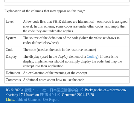
Explanation of the columns that may appear on this page:
Level
A few code lists that FHIR defines are hierarchical - each code is assigned
a level. In this scheme, some codes are under other codes, and imply that
the code they are under also applies
System
The source of the definition of the code (when the value set draws in
codes defined elsewhere)
Code
The code (used as the code in the resource instance)
Display
The display (used in the
display
element of a
Coding
). If there is no
display, implementers should not simply display the code, but map the
concept into their application
Definition
An explanation of the meaning of the concept
Comments
Additional notes about how to use the code
IG © 2023+
管理：（一社）日本医療情報学会.
. Package clinical-information-
sharing#1.7.1 based on
FHIR 4.0.1
. Generated
2024-12-20
Links:
Table of Contents
|
QA Report