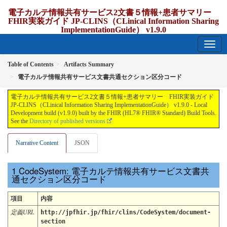
電子カルテ情報共有サービス2文書５情報+患者サマリー
FHIR実装ガイド JP-CLINS（CLinical Information Sharing
ImplementationGuide） v1.9.0
1.9.0 - release Japan
Table of Contents
Artifacts Summary
電子カルテ情報共有サービス文書共通セクション区分コード
電子カルテ情報共有サービス2文書５情報+患者サマリー FHIR実装ガイド
JP-CLINS（CLinical Information Sharing ImplementationGuide） v1.9.0 - Local
Development build (v1.9.0) built by the FHIR (HL7® FHIR® Standard) Build Tools.
See the
Directory of published versions
Narrative Content
JSON
CodeSystem: 電子カルテ情報共有サービス文書共
通セクション区分コード
項目
内容
定義URL
http://jpfhir.jp/fhir/clins/CodeSystem/document-
section