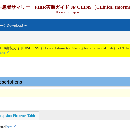
IR実装ガイド JP-CLINS（CLinical Information Shari
1.9.0 - release Japan
ジDownload
nical Information Sharing ImplementationGuide） v1.9.0 - Local Develo
ions
escriptions
napshot Elements Table
found
here