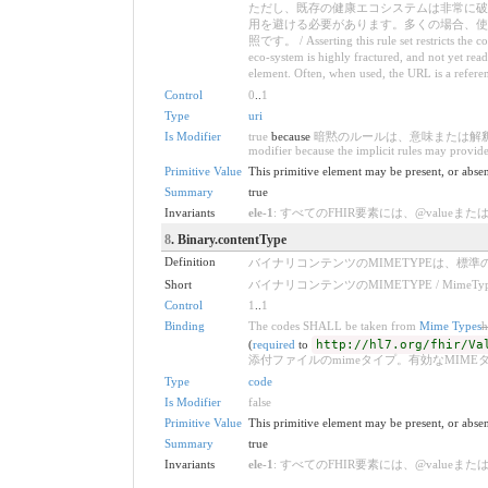
ただし、既存の健康エコシステムは非常に破
用を避ける必要があります。多くの場合、使用
照です。 / Asserting this rule set restricts the con
eco-system is highly fractured, and not yet rea
element. Often, when used, the URL is a reference
Control
0
..
1
Type
uri
Is Modifier
true
because
暗黙のルールは、意味または解釈を変
modifier because the implicit rules may provide
Primitive Value
This primitive element may be present, or absen
Summary
true
Invariants
ele-1
: すべてのFHIR要素には、@valueまたは子要素が必要です /
8
. Binary.contentType
Definition
バイナリコンテンツのMIMETYPEは、標準のMIMETYPE（B
Short
バイナリコンテンツのMIMETYPE / MimeType of t
Control
1
..
1
Binding
The codes SHALL be taken from
Mime Types
h
(
required
to
http://hl7.org/fhir/Va
添付ファイルのmimeタイプ。有効なMIMEタイプは許可されていま
Type
code
Is Modifier
false
Primitive Value
This primitive element may be present, or absen
Summary
true
Invariants
ele-1
: すべてのFHIR要素には、@valueまたは子要素が必要です /