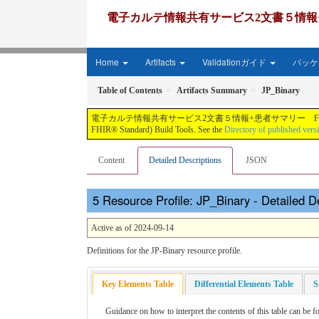
電子カルテ情報共有サービス2文書５情報+患者サマリー FH
Home
Artifacts
Validationガイド
パッケー
Table of Contents
Artifacts Summary
JP_Binary
電子カルテ情報共有サービス2文書５情報+患者サマリー FHIR実装ガイド JP-CLINS（CLi
FHIR® Standard) Build Tools. See the
Directory of published vers
Content
Detailed Descriptions
JSON
Resource Profile: JP_Binary - Detailed D
Active as of 2024-09-14
Definitions for the JP-Binary resource profile.
Key Elements Table
Differential Elements Table
S
Guidance on how to interpret the contents of this table can be 