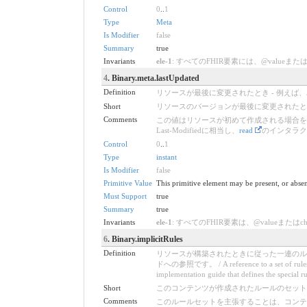
Control
0
..
1
Type
Meta
Is Modifier
false
Summary
true
Invariants
ele-1
: すべてのFHIR要素には、@valueまたは子要素が必要です /
4
. Binary.meta.lastUpdated
Definition
リソースが最後に変更されたとき - 例えば
Short
リソースのバージョンが最後に変更されたと
Comments
この値はリソースが初めて作成される場合を
Last-Modifiedに相当し、
read
のインタラク
Control
0
..
1
Type
instant
Is Modifier
false
Primitive Value
This primitive element may be present, or absen
Must Support
true
Summary
true
Invariants
ele-1
: すべてのFHIR要素は、@valueまたはchildren
6
. Binary.implicitRules
Definition
リソースが構築されたときに従った一連のル
ドへの参照です。 / A reference to a set of rules that
implementation guide that defines the special ru
Short
このコンテンツが作成されたルールのセット / A set of rul
Comments
このルールセットを主張することは、コンテ