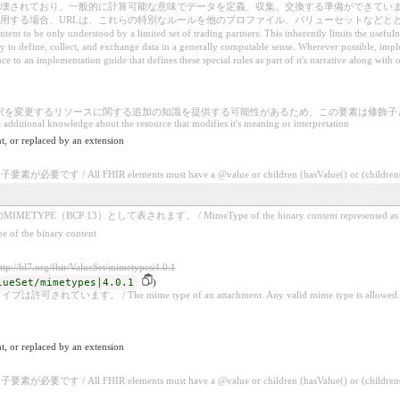
壊されており、一般的に計算可能な意味でデータを定義、収集、交換する準備ができてい
する場合、URLは、これらの特別なルールを他のプロファイル、バリューセットなどとともに叙
tent to be only understood by a limited set of trading partners. This inherently limits the usefuln
dy to define, collect, and exchange data in a generally computable sense. Wherever possible, impl
 to an implementation guide that defines these special rules as part of it's narrative along with oth
更するリソースに関する追加の知識を提供する可能性があるため、この要素は修飾子としてラベル付けされてい
 additional knowledge about the resource that modifies it's meaning or interpretation
t, or replaced by an extension
 All FHIR elements must have a @value or children (hasValue() or (children().co
CP 13）として表されます。 / MimeType of the binary content represented as a sta
he binary content
ttp://hl7.org/fhir/ValueSet/mimetypes|4.0.1
lueSet/mimetypes|4.0.1
)
す。 / The mime type of an attachment. Any valid mime type is allowed.
t, or replaced by an extension
 All FHIR elements must have a @value or children (hasValue() or (children().co