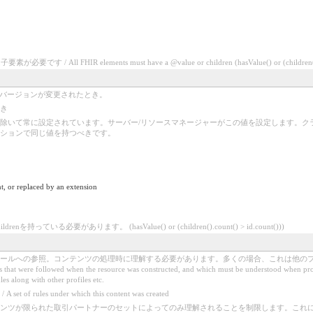
 All FHIR elements must have a @value or children (hasValue() or (children().co
、バージョンが変更されたとき。
き
除いて常に設定されています。サーバー/リソースマネージャーがこの値を設定します。クラ
ションで同じ値を持つべきです。
t, or replaced by an extension
を持っている必要があります。 (hasValue() or (children().count() > id.count()))
ールへの参照。コンテンツの処理時に理解する必要があります。多くの場合、これは他の
 were followed when the resource was constructed, and which must be understood when processi
les along with other profiles etc.
es under which this content was created
ンツが限られた取引パートナーのセットによってのみ理解されることを制限します。これ