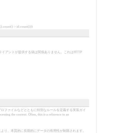
unt() > id.count()))
イアントが提供する値は関係ありません。これはHTTP
プロファイルなどとともに特別なルールを定義する実装ガイ
ng the content. Often, this is a reference to an
により、本質的に長期的にデータの有用性が制限されます。