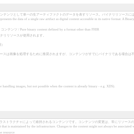
ンテンツとして単一の生アーティファクトのデータを表すリソース。バイナリリソースには、
 data of a single raw artifact as digital content accessible in its native format. A Binary r
e binary content defined by a format other than FHIR
ナリリソースが使用されます。
用）
画像を処理するために推奨されますが、コンテンツがすでにバイナリである場合は不可能です - 例：XDS）。 / 
r handling images, but not possible when the content is already binary - e.g. XDS).
インフラストラクチャによって維持されるコンテンツです。コンテンツの変更は、常にリソース
 that is maintained by the infrastructure. Changes to the content might not always be associated 
 resource