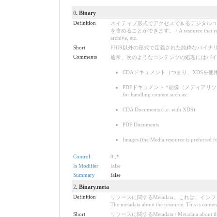
0
. Binary
Definition
ネイティブ形式でアクセスできるデジタルコ
を含めることができます。 / A resource that represents the
archive, etc.
Short
FHIR以外の形式で定義された純粋なバイナリコンテンツ / Pur
Comments
通常、次のようなコンテンツの処理にはバイ
CDAドキュメント（つまり、XDSを使
PDFドキュメント *画像（メディアリソースは
for handling content such as:
CDA Documents (i.e. with XDS)
PDF Documents
Images (the Media resource is preferred fo
Control
0
..
*
Is Modifier
false
Summary
false
2
. Binary.meta
Definition
リソースに関するMetadata。これは、
The metadata about the resource. This is content
Short
リソースに関するMetadata / Metadata about the