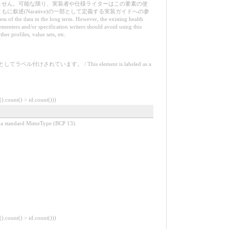
ません。可能な限り、実装者や仕様ライターはこの要素の使
述(Narative)の一部として定義する実装ガイドへの参
ess of the data in the long term. However, the existing health
ementers and/or specification writers should avoid using this
er profiles, value sets, etc.
ます。 / This element is labeled as a
unt() > id.count()))
ndard MimeType (BCP 13).
unt() > id.count()))