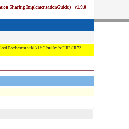
ng ImplementationGuide） v1.9.0
pment build (v1.9.0) built by the FHIR (HL7®