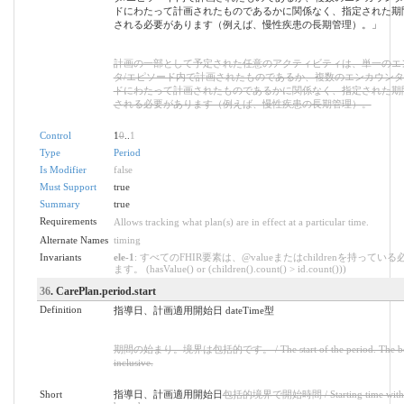
ドにわたって計画されたものであるかに関係なく、指定された期
される必要があります（例えば、慢性疾患の長期管理）。」
計画の一部として予定された任意のアクティビティは、単一のエ
タ/エピソード内で計画されたものであるか、複数のエンカウンタ
ドにわたって計画されたものであるかに関係なく、指定された期
される必要があります（例えば、慢性疾患の長期管理）。
Control
1
0
..
1
Type
Period
Is Modifier
false
Must Support
true
Summary
true
Requirements
Allows tracking what plan(s) are in effect at a particular time.
Alternate Names
timing
Invariants
ele-1
: すべてのFHIR要素は、@valueまたはchildrenを持ってい
ます。 (hasValue() or (children().count() > id.count()))
36
. CarePlan.period.start
Definition
指導日、計画適用開始日 dateTime型
期間の始まり。境界は包括的です。 / The start of the period. The bou
inclusive.
Short
指導日、計画適用開始日
包括的境界で開始時間 / Starting time with i