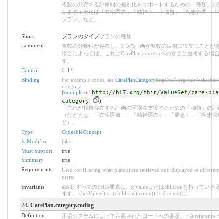
複数の共存する計画間の差別化をサポートするための「種類」の
します；例えば「在宅医療」「精神科」「喘息」「疾患管理」「
プラン」など。
Short
プランのタイプ
プランの種類
Comments
複数の分類軸が存在し、1つの計画が複数の目的に役立つことが
場合によっては、これはCarePlan.concernへの参照と重複する
す。
Control
0
..1
*
Binding
For example codes, see
CarePlanCategory
http://hl7.org/fhir/ValueSet
category
(
example
to
http://hl7.org/fhir/ValueSet/care-pla
category
)
「これが複数存在する計画の区別を支援するための「種類」の計
（たとえば、「在宅医療」、「精神医療」、「喘息」、「疾患管
ど）。
Type
CodeableConcept
Is Modifier
false
Must Support
true
Summary
true
Requirements
Used for filtering what plan(s) are retrieved and displayed to differen
users.
Invariants
ele-1
: すべてのFHIR要素は、@valueまたはchildrenを持ってい
ます。 (hasValue() or (children().count() > id.count()))
24
. CarePlan.category.coding
Definition
用語システムによって定義されたコードへの参照。 / A reference to a