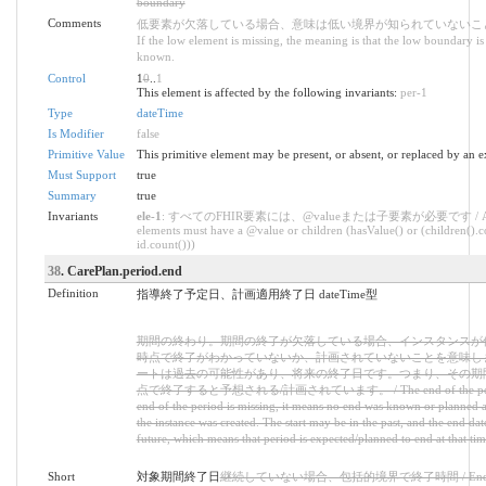
boundary
Comments
低要素が欠落している場合、意味は低い境界が知られていないこと
If the low element is missing, the meaning is that the low boundary is
known.
Control
1
0
..
1
This element is affected by the following invariants:
per-1
Type
dateTime
Is Modifier
false
Primitive Value
This primitive element may be present, or absent, or replaced by an e
Must Support
true
Summary
true
Invariants
ele-1
: すべてのFHIR要素には、@valueまたは子要素が必要です / All
elements must have a @value or children (hasValue() or (children().c
id.count()))
38
. CarePlan.period.end
Definition
指導終了予定日、計画適用終了日 dateTime型
期間の終わり。期間の終了が欠落している場合、インスタンスが
時点で終了がわかっていないか、計画されていないことを意味し
ートは過去の可能性があり、将来の終了日です。つまり、その期
点で終了すると予想される/計画されています。 / The end of the period
end of the period is missing, it means no end was known or planned a
the instance was created. The start may be in the past, and the end dat
future, which means that period is expected/planned to end at that tim
Short
対象期間終了日
継続していない場合、包括的境界で終了時間 / End tim