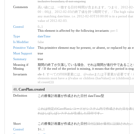
inclusive boundary, if not ongoing
Comments
高い値には、一致する日付/時間が含まれます。つまり、2012-02-0
00：00は、2012-02-03の終了値を持つ期間です。 / The high value i
any matching date/time. i.e. 2012-02-03T10:00:00 is in a period that
value of 2012-02-03.
Control
0
..
1
This element is affected by the following invariants:
per-1
Type
dateTime
Is Modifier
false
Primitive Value
This primitive element may be present, or absent, or replaced by an e
Must Support
true
Summary
true
Meaning if
期間の終了が欠落している場合、それは期間が進行中であること
Missing
す / If the end of the period is missing, it means that the period is on
Invariants
ele-1
: すべてのFHIR要素には、@valueまたは子要素が必要です / All
elements must have a @value or children (hasValue() or (children().c
id.count()))
40
. CarePlan.created
Definition
この療養計画書が作成された日付 dateTime型
これは特定のCarePlanレコードがシステム内で作成された日を表
れはしばしばシステムが生成した日付です。
Short
この療養計画書が作成された日付
日付記録が最初に記録された。
Control
1
0
..
1