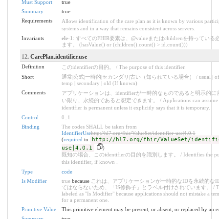
Must Support
true
Summary
true
Requirements
Allows identification of the care plan as it is known by various partic
systems and in a way that remains consistent across servers.
Invariants
ele-1
: すべてのFHIR要素は、@valueまたはchildrenを持ってい
ます。 (hasValue() or (children().count() > id.count()))
12
. CarePlan.identifier.use
Definition
このidentifierの目的。 / The purpose of this identifier.
Short
通常|公式|一時的|セカンダリ|古い（知られている場合） / usual | offici
temp | secondary | old (If known)
Comments
アプリケーションは、identifierが一時的なものであると明示的
い限り、永続的であると想定できます。 / Applications can assume th
identifier is permanent unless it explicitly says that it is temporary.
Control
0
..
1
Binding
The codes SHALL be taken from
IdentifierUse
http://hl7.org/fhir/ValueSet/identifier-use|4.0.1
(
required
to
http://hl7.org/fhir/ValueSet/identifi
use|4.0.1
)
既知の場合、このidentifierの目的を識別します。 / Identifies the purp
this identifier, if known .
Type
code
Is Modifier
true
because
これは、アプリケーションが一時的なIDを永続的なI
てはならないため、「IS修飾子」とラベル付けされています。 / This
labeled as "Is Modifier" because applications should not mistake a te
for a permanent one.
Primitive Value
This primitive element may be present, or absent, or replaced by an e
Summary
true