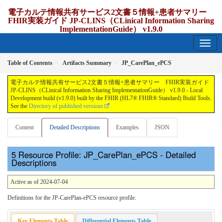
電子カルテ情報共有サービス2文書５情報+患者サマリー
FHIR実装ガイド JP-CLINS（CLinical Information Sharing
ImplementationGuide） v1.9.0
1.9.0 - release Japan
Table of Contents
Artifacts Summary
JP_CarePlan_ePCS
電子カルテ情報共有サービス2文書５情報+患者サマリー FHIR実装ガイド
JP-CLINS（CLinical Information Sharing ImplementationGuide） v1.9.0 - Local
Development build (v1.9.0) built by the FHIR (HL7® FHIR® Standard) Build Tools.
See the
Directory of published versions
Content
Detailed Descriptions
Examples
JSON
Resource Profile: JP_CarePlan_ePCS - Detailed
Descriptions
Active as of 2024-07-04
Definitions for the JP-CarePlan-ePCS resource profile.
Key Elements Table
Differential Elements Table