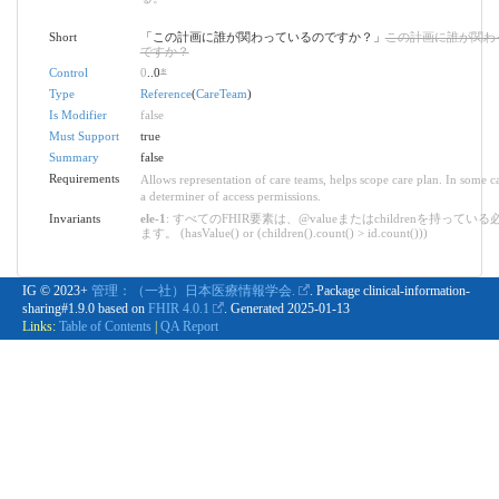
Short
「この計画に誰が関わっているのですか？」
この計画に誰が関わ
ですか？
Control
0
..0
*
Type
Reference
(
CareTeam
)
Is Modifier
false
Must Support
true
Summary
false
Requirements
Allows representation of care teams, helps scope care plan. In some 
a determiner of access permissions.
Invariants
ele-1
: すべてのFHIR要素は、@valueまたはchildrenを持ってい
ます。 (hasValue() or (children().count() > id.count()))
IG © 2023+
管理：（一社）日本医療情報学会.
. Package clinical-information-
sharing#1.9.0 based on
FHIR 4.0.1
. Generated
2025-01-13
Links:
Table of Contents
|
QA Report