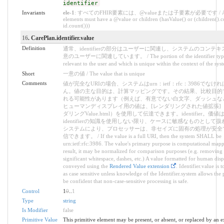
identifier
Invariants
ele-1
: すべてのFHIR要素には、@valueまたは子要素が必要です / All
elements must have a @value or children (hasValue() or (children().c
id.count()))
16
. CarePlan.identifier.value
Definition
通常、identifierの部分はユーザーに関連し、システムのコンテ
意のユーザーに関連しています。 / The portion of the identifier typi
relevant to the user and which is unique within the context of the sys
Short
一意の値 / The value that is unique
Comments
値が完全なURIの場合、システムはurn：ietf：rfc：3986でなけ
ん。値の主な目的は、計算マッピングです。その結果、比較目的
れる可能性があります（例えば、有意でない白文字、ダッシュな
ヒューマンディスプレイ用の値は、[レンダリングされた値拡張]
ダリングValue.html）を使用して伝達できます。identifier。価値
identifierの知識を使用しない限り、ケースに敏感なものとして
システムにより、プロセッサーは、非セイズに固有の処理が安全
信できます。 / If the value is a full URI, then the system SHALL be
urn:ietf:rfc:3986. The value's primary purpose is computational mapp
result, it may be normalized for comparison purposes (e.g. removing
significant whitespace, dashes, etc.) A value formatted for human dis
conveyed using the
Rendered Value extension
. Identifier.value is t
as case sensitive unless knowledge of the Identifier.system allows the 
be confident that non-case-sensitive processing is safe.
Control
1
0
..
1
Type
string
Is Modifier
false
Primitive Value
This primitive element may be present, or absent, or replaced by an e