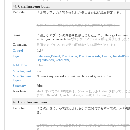
44
. CarePlan.contributor
Definition
「介護プランの内容を提供した個人または組織を特定する。」
介護プランの内容を提供した個人または組織を特定する。
Short
「誰がケアプランの内容を提供しましたか？」(Dare ga kea puran no
wo teikyou shimashita ka?)
誰がケアプランの内容を提供しました
Comments
共同ケアプランには複数の貢献者がいる場合があります。
Control
0
..0
*
Type
Reference
(
Patient
,
Practitioner
,
PractitionerRole
,
Device
,
RelatedPers
Organization
,
CareTeam
)
Is Modifier
false
Must Support
true
Must Support
No must-support rules about the choice of types/profiles
Types
Summary
false
Invariants
ele-1
: すべてのFHIR要素は、@valueまたはchildrenを持ってい
ます。 (hasValue() or (children().count() > id.count()))
46
. CarePlan.careTeam
Definition
「この計画によって想定されるケアに関与するすべての人々や組
る。」
この計画によって想定されるケアに関与するすべての人々や組織
る。