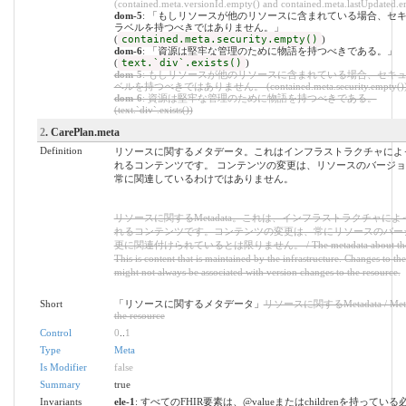
(contained.meta.versionId.empty() and contained.meta.lastUpdated.e
dom-5
: 「もしリソースが他のリソースに含まれている場合、セ
ラベルを持つべきではありません。」
(
contained.meta.security.empty()
)
dom-6
: 「資源は堅牢な管理のために物語を持つべきである。」
(
text.`div`.exists()
)
dom-5
: もしリソースが他のリソースに含まれている場合、セキ
ベルを持つべきではありません。 (contained.meta.security.empty()
dom-6
: 資源は堅牢な管理のために物語を持つべきである。
(text.`div`.exists())
2
. CarePlan.meta
Definition
リソースに関するメタデータ。これはインフラストラクチャによ
れるコンテンツです。 コンテンツの変更は、リソースのバージ
常に関連しているわけではありません。
リソースに関するMetadata。これは、インフラストラクチャに
れるコンテンツです。コンテンツの変更は、常にリソースのバー
更に関連付けられているとは限りません。 / The metadata about the r
This is content that is maintained by the infrastructure. Changes to th
might not always be associated with version changes to the resource.
Short
「リソースに関するメタデータ」
リソースに関するMetadata / Metad
the resource
Control
0
..
1
Type
Meta
Is Modifier
false
Summary
true
Invariants
ele-1
: すべてのFHIR要素は、@valueまたはchildrenを持ってい