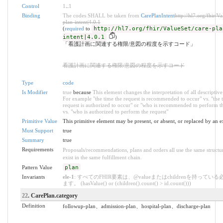
Control
1
..
1
Binding
The codes SHALL be taken from
CarePlanIntent
http://hl7.org/fhir/Va
plan-intent|4.0.1
(
required
to
http://hl7.org/fhir/ValueSet/care-pla
intent|4.0.1
)
「看護計画に関連する権限/意図の程度を示すコード」
看護計画に関連する権限/意図の程度を示すコード
Type
code
Is Modifier
true
because
This element changes the interpretation of all descriptive 
For example "the time the request is recommended to occur" vs. "the 
request is authorized to occur" or "who is recommended to perform th
vs. "who is authorized to perform the request"
Primitive Value
This primitive element may be present, or absent, or replaced by an e
Must Support
true
Summary
true
Requirements
Proposals/recommendations, plans and orders all use the same structu
exist in the same fulfillment chain.
Pattern Value
plan
Invariants
ele-1
: すべてのFHIR要素は、@valueまたはchildrenを持ってい
ます。 (hasValue() or (children().count() > id.count()))
22
. CarePlan.category
Definition
followup-plan、admission-plan、hospital-plan、discharge-plan