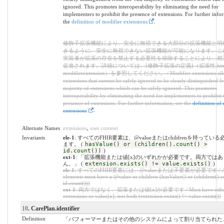
ignored. This promotes interoperability by eliminating the need for
implementers to prohibit the presence of extensions. For further infor
the
definition of modifier extensions
.
修飾子拡張機能により、安全に無視できる大部分の拡張機能と明
きるように、安全に無視できない拡張機能が可能になります。こ
実装者が拡張の存在を禁止する必要性を排除することにより、相
促進されます。詳細については、[修飾子拡張の定義]（拡張性.htm
modifierextension）を参照してください。 / Modifier extensions allo
extensions that
cannot
be safely ignored to be clearly distinguished f
majority of extensions which can be safely ignored. This promotes
interoperability by eliminating the need for implementers to prohibit 
presence of extensions. For further information, see the
definition of
extensions
.
Alternate Names
extensions
,
user content
Invariants
ele-1
: すべてのFHIR要素は、@valueまたはchildrenを持ってい
ます。 (
hasValue() or (children().count() >
id.count())
)
ext-1
: 「拡張機能または値[x]のいずれかが必要です。両方では
ん。」 (
extension.exists() != value.exists()
)
ele-1
: すべてのFHIR要素には、@valueまたは子要素が必要です / All
elements must have a @value or children (hasValue() or (children().c
id.count()))
ext-1
: 両方ではなく、拡張または値[x]が必要です / Must have eithe
extensions or value[x], not both (extension.exists() != value.exists())
10
. CarePlan.identifier
Definition
「パフォーマーまたはその他のシステムによって割り当てられた