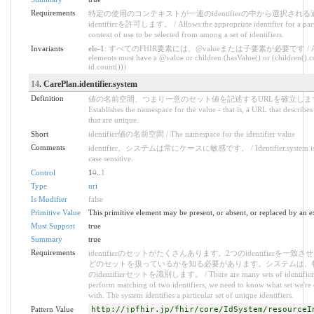
Requirements
特定の使用のコンテキストが一連のidentifierの中から選択される
identifierを許可します。 / Allows the appropriate identifier for a part
context of use to be selected from among a set of identifiers.
Invariants
ele-1
: すべてのFHIR要素には、@valueまたは子要素が必要です / All
elements must have a @value or children (hasValue() or (children().c
id.count()))
14
. CarePlan.identifier.system
Definition
値の名前空間、つまり一意のセット値を記述するURLを確立します
Establishes the namespace for the value - that is, a URL that describes 
that are unique.
Short
identifier値の名前空間 / The namespace for the identifier value
Comments
identifier。システムは常にケースに敏感です。 / Identifier.system is 
case sensitive.
Control
1
0
..
1
Type
uri
Is Modifier
false
Primitive Value
This primitive element may be present, or absent, or replaced by an e
Must Support
true
Summary
true
Requirements
identifierのセットがたくさんあります。2つのidentifierを一致
どのセットを扱っているかを知る必要があります。システムは、
のidentifierセットを識別します。 / There are many sets of identifiers
perform matching of two identifiers, we need to know what set we're 
with. The system identifies a particular set of unique identifiers.
Pattern Value
http://jpfhir.jp/fhir/core/IdSystem/resourceI