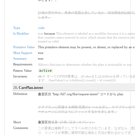
計画が実行中か、将来の意図を表しているか、現在歴史的記録で
します。
Type
code
Is Modifier
true
because
This element is labeled as a modifier because it is a statu
that contains status entered-in-error which means that the resource sh
treated as valid
Primitive Value
This primitive element may be present, or absent, or replaced by an e
Must Support
true
Summary
true
Requirements
Allows clinicians to determine whether the plan is actionable or not.
Pattern Value
active
Invariants
ele-1
: すべてのFHIR要素は、@valueまたはchildrenを持ってい
ます。 (hasValue() or (children().count() > id.count()))
20
. CarePlan.intent
Definition
趣旨区分 "http://hl7.org/fhir/request-intent" コードから plan
ケアプランに関連する権限/意図のレベルを示し、ケアプランが
ーチェーンにどのようにフィットするかを示します。
Short
趣旨区分
提案 | 計画 | 注文 | オプション
Comments
この要素は修飾子としてラベル付けされています。なぜなら、意
り、リソースが実際に適用可能な場合と方法が変わるからです。