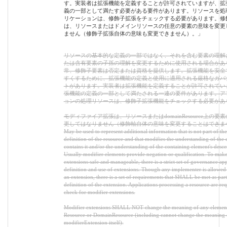
す。実装者は拡張機能を定義することが許可されていますが、拡
義の一部として満たす必要がある要件があります。リソースを処
リケーションは、修飾子拡張をチェックする必要があります。修
は、リソースまたはドメインリソースの任意の要素の意味を変更
ません（修飾子拡張自体の意味も変更できません）。」
リソースの基本的な定義の一部ではなく、それを含む要素の理解
たは含有要素の子孫の理解を変更するために使用される場合があ
常、修飾子要素は否定または資格を提供します。拡張機能を安全
すくするために、拡張機能の定義と使用に適用される厳格なガバ
トがあります。実装者は拡張機能を定義することが許可されてい
張機能の定義の一部として満たされる一連の要件があります。ア
ョンの処理リソースは、修飾子拡張機能をチェックする必要があ
モディファイア拡張は、リソースまたはdomainResource上の要
更してはなりません（修飾軸自体の意味を変更することはできませ
May be used to represent additional information that is not part of the
definition of the resource and that modifies the understanding of the 
contains it and/or the understanding of the containing element's desce
Usually modifier elements provide negation or qualification. To make
extensions safe and manageable, there is a strict set of governance app
definition and use of extensions. Though any implementer is allowed 
an extension, there is a set of requirements that SHALL be met as part
definition of the extension. Applications processing a resource are req
check for modifier extensions.
Modifier extensions SHALL NOT change the meaning of any elemen
Resource or DomainResource (including cannot change the meaning 
modifierExtension itself).