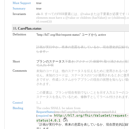
Must Support
true
Summary
true
Invariants
ele-1
: すべてのFHIR要素には、@valueまたは子要素が必要です / All
elements must have a @value or children (hasValue() or (children().c
id.count()))
18
. CarePlan.status
Definition
"http://hl7.org/fhir/request-status" コードから active
計画が実行中か、将来の意図を表しているか、現在歴史的記録で
します。
Short
プランのステータス
下書き| アクティブ| 保留中| 取り消された| 完
で入力| 不明
Comments
未知のコードは、他のステータスを伝えるために使用されるべき
せん。未知のコードは、ステータスの1つが適用されるときに使
きですが、作成システムがケアプランの現在の状態を知らない場
されます。
この要素は、プランが現在有効でないことを示す入力エラーのコ
ステータスを含んでいるため、修飾子としてラベル付けされます
Control
1
..
1
Binding
The codes SHALL be taken from
RequestStatus
http://hl7.org/fhir/ValueSet/request-status|4.0.1
(
required
to
http://hl7.org/fhir/ValueSet/request-
status|4.0.1
)
「計画が実行中か、将来の意図を表しているか、現在歴史的記録
示します。」