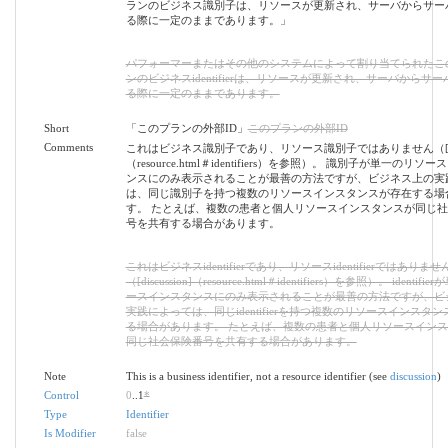
ランのビジネス識別子は、リソースが更新され、サーバからサー
る際に一定のままであります。」
パフォーマーまたはその他のシステムによって割り当てられたこ
ンのビジネスidentifierは、リソースが更新され、サーバからサ
る際に一定のままであります。
Short
「このプランの外部ID」
このプランの外部ID
Comments
これはビジネス識別子であり、リソース識別子ではありません（[discu
（resource.html＃identifiers）を参照）。 識別子が単一のリソ
ンスにのみ表示されることが最善の方法ですが、ビジネス上の実
は、同じ識別子を持つ複数のリソースインスタンスが存在する場
す。 たとえば、複数の患者と個人リソースインスタンスが同じ
号を共有する場合があります。
これはビジネスidentifierであり、リソースidentifierではありませ
（[discussion]（resource.html＃identifiers）を参照）。 identif
ースインスタンスにのみ表示されることが最善の方法ですが、ビ
実践によっては、同じidentifierを持つ複数のリソースインスタ
る場合があります。 たとえば、複数の患者と個人リソースイン
同じ社会保険番号を共有する場合があります。
Note
This is a business identifier, not a resource identifier (see
discussion
)
Control
0
..1
*
Type
Identifier
Is Modifier
false