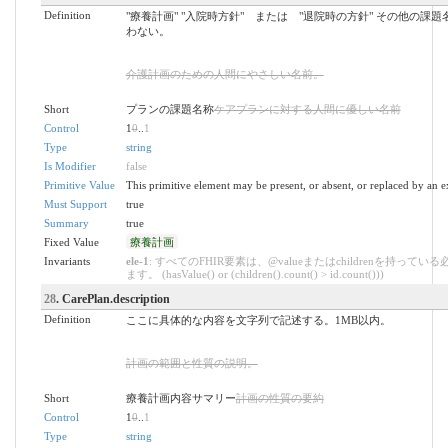
Definition
"療養計画" "入院時方針" または "退院時の方針" その他の課
わない。
介護計画のための人間にやさしい名前。
Short
プランの課題名称
ケアプランに対する人間に優しい名前
Control
1
0
..
1
Type
string
Is Modifier
false
Primitive Value
This primitive element may be present, or absent, or replaced by an e
Must Support
true
Summary
true
Fixed Value
療養計画
Invariants
ele-1
: すべてのFHIR要素は、@valueまたはchildrenを持ってい
ます。 (hasValue() or (children().count() > id.count()))
28
. CarePlan.description
Definition
ここに具体的な内容を文字列で記述する。1MB以内。
計画の範囲と性質の説明。
Short
療養計画内容サマリー
計画の性質の要約
Control
1
0
..
1
Type
string