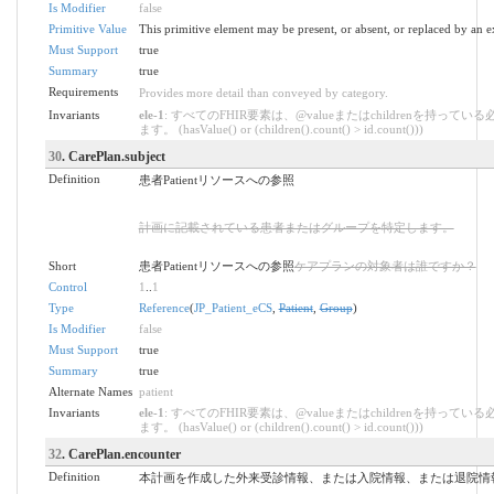
Is Modifier
false
Primitive Value
This primitive element may be present, or absent, or replaced by an e
Must Support
true
Summary
true
Requirements
Provides more detail than conveyed by category.
Invariants
ele-1
: すべてのFHIR要素は、@valueまたはchildrenを持ってい
ます。 (hasValue() or (children().count() > id.count()))
30
. CarePlan.subject
Definition
患者Patientリソースへの参照
計画に記載されている患者またはグループを特定します。
Short
患者Patientリソースへの参照
ケアプランの対象者は誰ですか？
Control
1
..
1
Type
Reference
(
JP_Patient_eCS
,
Patient
,
Group
)
Is Modifier
false
Must Support
true
Summary
true
Alternate Names
patient
Invariants
ele-1
: すべてのFHIR要素は、@valueまたはchildrenを持ってい
ます。 (hasValue() or (children().count() > id.count()))
32
. CarePlan.encounter
Definition
本計画を作成した外来受診情報、または入院情報、または退院情