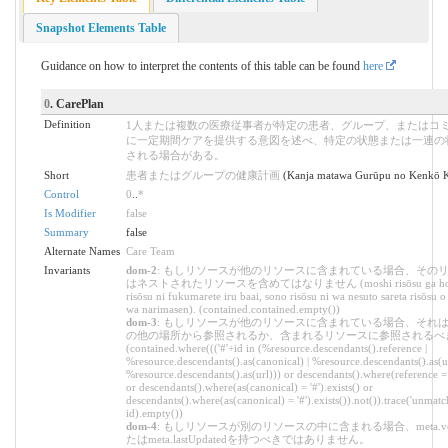
Snapshot Elements Table
Guidance on how to interpret the contents of this table can be found
here
0
. CarePlan
Definition
1人または複数の医療従事者が特定の患者、グループ、またはコ
に一定期間ケアを提供する意図を述べ、特定の状態または一連の
される場合がある。
Short
患者またはグループの健康計画
(Kanja matawa Gurūpu no Kenkō K
Control
0
..
*
Is Modifier
false
Summary
false
Alternate Names
Care Team
Invariants
dom-2
: もしリソースが他のリソースに含まれている場合、その
はネストされたリソースを含めてはなりません (moshi risōsu ga hok
risōsu ni fukumarete iru baai, sono risōsu ni wa nesuto sareta risōsu 
wa narimasen). (contained.contained.empty())
dom-3
: もしリソースが他のリソースに含まれている場合、それ
の他の場所から参照されるか、含まれるリソースに参照されるべ
(contained.where((('#'+id in (%resource.descendants().reference |
%resource.descendants().as(canonical) | %resource.descendants().as(ur
%resource.descendants().as(url))) or descendants().where(reference = '
or descendants().where(as(canonical) = '#').exists() or
descendants().where(as(canonical) = '#').exists()).not()).trace('unmatc
id).empty())
dom-4
: もしリソースが別のリソースの中に含まれる場合、meta.vers
たはmeta.lastUpdatedを持つべきではありません。