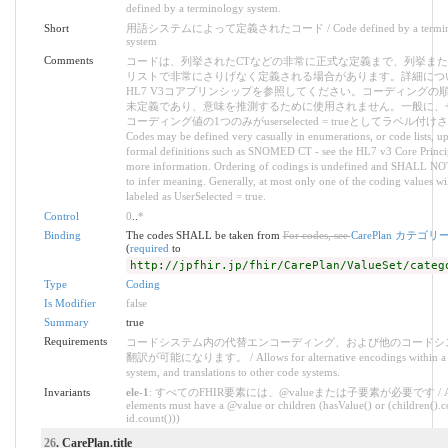
defined by a terminology system.
Short
用語システムによって定義されたコード / Code defined by a termin
system
Comments
コードは、列挙されたCTなどの非常に正式な定義まで、列挙ま
リストで非常にさりげなく定義される場合があります。詳細につ
HL7 V3コアプリンシップを参照してください。コーディングの
未定義であり、意味を推測するために使用されません。一般に、
コーディング値の1つのみがuserselected = trueとしてラベル付け
Codes may be defined very casually in enumerations, or code lists, up
formal definitions such as SNOMED CT - see the HL7 v3 Core Princip
more information. Ordering of codings is undefined and SHALL NO
to infer meaning. Generally, at most only one of the coding values wi
labeled as UserSelected = true.
Control
0
..
*
Binding
The codes SHALL be taken from
For codes, see
CarePlan カテゴリ
(
required
to
http://jpfhir.jp/fhir/CarePlan/ValueSet/categ
Type
Coding
Is Modifier
false
Summary
true
Requirements
コードシステム内の代替エンコーディング、および他のコードシ
翻訳が可能になります。 / Allows for alternative encodings within a 
system, and translations to other code systems.
Invariants
ele-1
: すべてのFHIR要素には、@valueまたは子要素が必要です / All
elements must have a @value or children (hasValue() or (children().c
id.count()))
26
. CarePlan.title