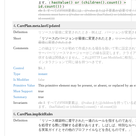
ます。 (
hasValue() or (children().count() >
id.count())
)
ele-1
: すべてのFHIR要素には、@valueまたは子要素が必要です / All
elements must have a @value or children (hasValue() or (children().c
id.count()))
4
. CarePlan.meta.lastUpdated
Definition
リソースが最後に変更されたとき - 例えば、バージョンが変更さ
Short
「リソースのバージョンが最後に変更されたとき」
リソースのバ
最後に変更されたとき
Comments
この値はリソースが初めて作成される場合を除いて常に設定され
サーバー/リソースマネージャーがこの値を設定します。クライ
供する値は関係ありません。これはHTTP Last-Modifiedに相当し
インタラクションで同じ値を持つべきです。
Control
1
0
..
1
Type
instant
Is Modifier
false
Primitive Value
This primitive element may be present, or absent, or replaced by an e
Must Support
true
Summary
true
Invariants
ele-1
: すべてのFHIR要素は、@valueまたはchildrenを持ってい
ます。 (hasValue() or (children().count() > id.count()))
6
. CarePlan.implicitRules
Definition
「リソース構築時に遵守された一連のルールを指すものであり、
を処理する際に理解する必要があります。しばしば、特別なルー
る実装ガイドとその他のプロファイルなどを含むものです。」