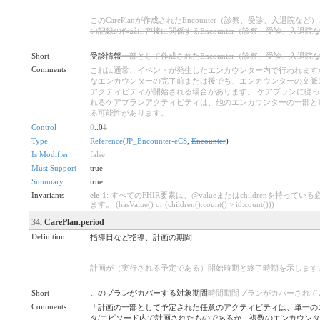
このCarePlanが作成されたEncounter（診察、受診、入退院な
の記録の作成に密接に関係するEncounter（診察、受診、入退院
Short
受診情報
一部として作成されたEncounter（診察、受診、入退院
Comments
これは通常、イベントが発生したエンカウンター内で行われます
なエンカウンターの完了前または後でも、エンカウンターの文脈
アクティビティが開始される場合があります。 ケアプランに従
れるケアプランアクティビティは、他のエンカウンターの一部と
る可能性があります。
Control
0
..0
1
Type
Reference
(
JP_Encounter-eCS
,
Encounter
)
Is Modifier
false
Must Support
true
Summary
true
Invariants
ele-1
: すべてのFHIR要素は、@valueまたはchildrenを持ってい
ます。 (hasValue() or (children().count() > id.count()))
34
. CarePlan.period
Definition
指導日など指導、計画の期間
計画が（実行される予定である）開始時期と終了時期を示します
Short
このプランがカバーする対象期間
時間期間プランがカバーされて
Comments
「計画の一部として予定された任意のアクティビティは、単一の
タ/エピソード内で計画されたものであるか、複数のエンカウンタ