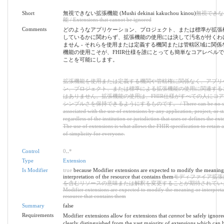
Short
無視できない拡張機能 (Mushi dekinai kakuchou kinou)
無視できな
能 / Extensions that cannot be ignored
Comments
どのようなアプリケーション、プロジェクト、または標準が拡張
しているかに関わらず、拡張機能の使用には決して汚名が付くわ
ません - それらを使用または定義する機関または管轄区域に関係
機能の使用こそが、FHIR仕様を誰にとっても簡単なコアレベル
ことを可能にします。
拡張機能を使用または定義する機関や管轄権に関係なく、アプリ
ン、プロジェクト、または標準による拡張機能の使用に関連する
はありません。拡張機能の使用は、FHIR仕様がすべての人にコ
シンプルさを保持できるようにするものです。 / There can be no st
associated with the use of extensions by any application, project, or s
regardless of the institution or jurisdiction that uses or defines the ext
The use of extensions is what allows the FHIR specification to retain a
of simplicity for everyone.
Control
0
..
*
Type
Extension
Is Modifier
true
because Modifier extensions are expected to modify the meaning
interpretation of the resource that contains them
モディファイア拡張
を含むリソースの意味または解釈を変更することが期待されていま
Modifier extensions are expected to modify the meaning or interpreta
resource that contains them
Summary
false
Requirements
Modifier extensions allow for extensions that
cannot
be safely ignore
clearly distinguished from the vast majority of extensions which can b