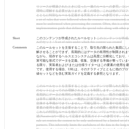
リソースが構築されたときに従った一連のルールへの参照。コン
理時に理解する必要があります。多くの場合、これは他のプロフ
とともに特別なルールを定義する実装ガイドへの参照です。 / A refere
a set of rules that were followed when the resource was constructed, 
must be understood when processing the content. Often, this is a refe
implementation guide that defines the special rules along with other pr
Short
このコンテンツが作成されたルールセット
このコンテンツが作成
ルのセット / A set of rules under which this content was created
Comments
このルールセットを主張することで、取引先の限られた集団にし
解させることができず、長期的にはデータの有用性が制限されま
ながら、現存するヘルスエコシステムは高度に分断化しており、
算可能な形式でデータを定義、収集、交換する準備が整っていま
る限り、実装者および/または仕様ライターはこの要素の使用を
です。使用する場合、URLは、そのナラティブとともに他のプロ
値セットなどを含む実装ガイドを定義する参照となります。
このルールセットを主張することは、コンテンツが限られた取引
のセットによってのみ理解されることを制限します。これにより
長期的にデータの有用性が制限されます。ただし、既存の健康エ
は非常に破壊されており、一般的に計算可能な意味でデータを定
交換する準備ができていません。可能な限り、実装者や仕様ライ
要素の使用を避ける必要があります。多くの場合、使用する場合、
これらの特別なルールを他のプロファイル、バリューセットなど
述(Narative)の一部として定義する実装ガイドへの参照です。 / Asserti
rule set restricts the content to be only understood by a limited set of 
partners. This inherently limits the usefulness of the data in the long t