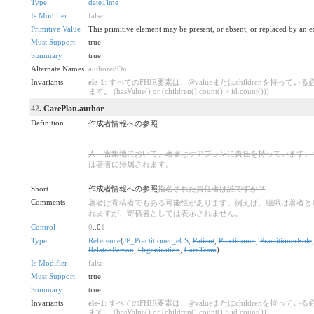
Type
dateTime
Is Modifier
false
Primitive Value
This primitive element may be present, or absent, or replaced by an e
Must Support
true
Summary
true
Alternate Names
authoredOn
Invariants
ele-1
: すべてのFHIR要素は、@valueまたはchildrenを持ってい
ます。 (hasValue() or (children().count() > id.count()))
42
. CarePlan.author
Definition
作成者情報への参照
人口密集地において、著者はケアプランに責任を持っています。
は著者に帰属されます。
Short
作成者情報への参照
指名された責任者は誰ですか？
Comments
著者は寄稿者でもある可能性があります。例えば、組織は著者と
れますが、寄稿者としては表示されません。
Control
0
..0
1
Type
Reference
(
JP_Practitioner_eCS
,
Patient
,
Practitioner
,
PractitionerRole
RelatedPerson
,
Organization
,
CareTeam
)
Is Modifier
false
Must Support
true
Summary
true
Invariants
ele-1
: すべてのFHIR要素は、@valueまたはchildrenを持ってい
ます。 (hasValue() or (children().count() > id.count()))