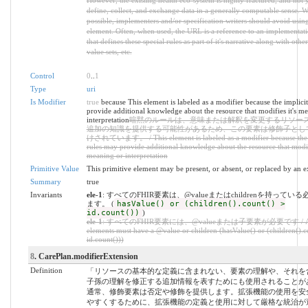
However, the existing health eco-system is highly fractured, and not y
define, collect, and exchange data in a generally computable sense. 
possible, implementers and/or specification writers should avoid using
element. Often, when used, the URL is a reference to an implementat
that defines these special rules as part of it's narrative along with other
value sets, etc.
Control
0
..
1
Type
uri
Is Modifier
true
because This element is labeled as a modifier because the implici
provide additional knowledge about the resource that modifies it's m
interpretation
暗黙のルールは、意味または解釈を変更するリソー
追加の知識を提供する可能性があるため、この要素は修飾子とし
けされています。 / This element is labeled as a modifier because the 
rules may provide additional knowledge about the resource that modifi
meaning or interpretation
Primitive Value
This primitive element may be present, or absent, or replaced by an e
Summary
true
Invariants
ele-1
: すべてのFHIR要素は、@valueまたはchildrenを持ってい
ます。 (
hasValue() or (children().count() >
id.count())
)
ele-1
: すべてのFHIR要素には、@valueまたは子要素が必要です / All
elements must have a @value or children (hasValue() or (children().c
id.count()))
8
. CarePlan.modifierExtension
Definition
「リソースの基本的な定義に含まれない、要素の理解や、それを
子孫の理解を修正する追加情報を表すためにも使用されることが
通常、修飾要素は否定や修飾を提供します。拡張機能の使用を安
やすくするために、拡張機能の定義と使用に対して厳格な統治が