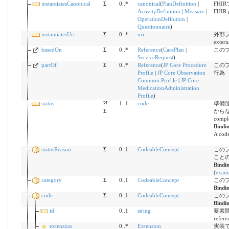
instantiatesCanonical
Σ
0..*
canonical
(
PlanDefinition
|
FHI
ActivityDefinition
|
Measure
|
FHIR p
OperationDefinition
|
Questionnaire
)
instantiatesUri
Σ
0..*
uri
外部プ
extern
basedOn
Σ
0..*
Reference
(
CarePlan
|
この
ServiceRequest
)
partOf
Σ
0..*
Reference
(
JP Core Procedure
この
Profile
|
JP Core Observation
行為
Common Profile
|
JP Core
MedicationAdministration
Profile
)
status
?!
1..1
code
準備|
Σ
からない /
comple
Bindi
A code
statusReason
Σ
0..1
CodeableConcept
この
こと
Bindi
(
exam
category
Σ
0..1
CodeableConcept
この
Bindi
code
Σ
0..1
CodeableConcept
この
Bindi
id
0..1
string
要素間参
refere
extension
0..*
Extension
実装で定