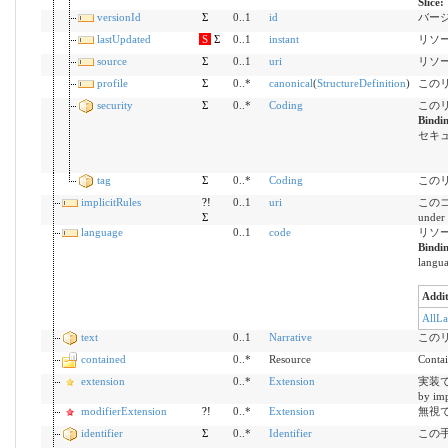
Slice:
versionId
Σ
0..1
id
バージョン
lastUpdated
S
Σ
0..1
instant
リソ
source
Σ
0..1
uri
リソ
profile
Σ
0..*
canonical
(
StructureDefinition
)
この
security
Σ
0..*
Coding
この
Bindi
セキ
tag
Σ
0..*
Coding
この
implicitRules
?!
0..1
uri
このコ
Σ
under 
language
0..1
code
リソース
Bindi
langua
Addit
AllL
text
0..1
Narrative
この
contained
0..*
Resource
Contai
extension
0..*
Extension
実装で定
by imp
modifierExtension
?!
0..*
Extension
無視できな
identifier
Σ
0..*
Identifier
この手順の