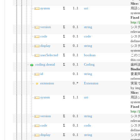
Slice:
system
Σ
1..1
uri
用語シス
syste
Fixed
http:/
version
Σ
0..1
string
システム
releva
code
Σ
0..1
code
システ
define
display
Σ
0..1
string
システム
syste
userSelected
Σ
0..1
boolean
このコ
this c
coding:dental
Σ
0..1
Coding
歯科診
Bindi
id
0..1
string
要素間参
refere
extension
0..*
Extension
実装で定
by imp
Slice:
system
Σ
1..1
uri
用語シス
syste
Fixed
http:/
version
Σ
0..1
string
システム
releva
code
Σ
0..1
code
システ
define
display
Σ
0..1
string
システム
syste