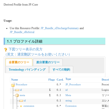
Derived Profile from JP-Core
Usage:
Use this Resource Profile:
JP_Bundle_eDischargeSummary
and
JP_Bundle_eReferral
プロファイル詳細
下図ツリー表示の見方
（英文：適宜翻訳ツールをお使いください）
全要素のツリー
差分要素のツリー
Terminology バインディング
すべての制約
Type
Name
Flags
Card.
Descri
Procedure
0..*
JP_Procedure
Proc
id
Σ
0..1
id
Logical
meta
Σ
0..1
Meta
リソース
id
0..1
string
エレ
extension
0..*
Extension
実装