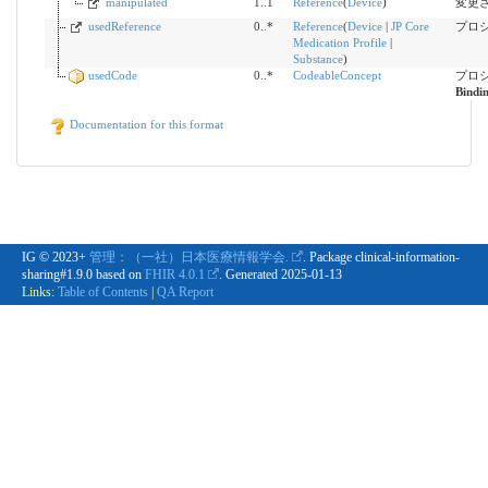
manipulated
1..1
Reference
(
Device
)
変更され
usedReference
0..*
Reference
(
Device
|
JP Core
プロ
Medication Profile
|
Substance
)
usedCode
0..*
CodeableConcept
プロ
Bindi
Documentation for this format
IG © 2023+
管理：（一社）日本医療情報学会.
. Package clinical-information-
sharing#1.9.0 based on
FHIR 4.0.1
. Generated
2025-01-13
Links:
Table of Contents
|
QA Report