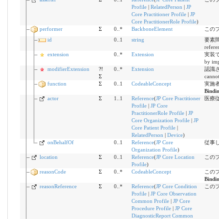
Profile
|
RelatedPerson
|
JP
Core Practitioner Profile
|
JP
Core PractitionerRole Profile
)
performer
Σ
0..*
BackboneElement
この
id
0..1
string
要素間参
refere
extension
0..*
Extension
実装で定
by imp
modifierExtension
?!
0..*
Extension
認識さ
Σ
cannot
function
Σ
0..1
CodeableConcept
実施
Bindi
actor
Σ
1..1
Reference
(
JP Core Practitioner
医療
Profile
|
JP Core
PractitionerRole Profile
|
JP
Core Organization Profile
|
JP
Core Patient Profile
|
RelatedPerson
|
Device
)
onBehalfOf
0..1
Reference
(
JP Core
従事
Organization Profile
)
location
Σ
0..1
Reference
(
JP Core Location
この
Profile
)
reasonCode
Σ
0..*
CodeableConcept
この
Bindi
reasonReference
Σ
0..*
Reference
(
JP Core Condition
この
Profile
|
JP Core Observation
Common Profile
|
JP Core
Procedure Profile
|
JP Core
DiagnosticReport Common