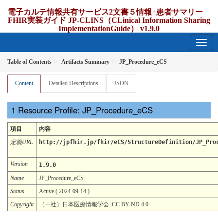
電子カルテ情報共有サービス2文書５情報+患者サマリー
FHIR実装ガイド JP-CLINS（CLinical Information Sharing
ImplementationGuide） v1.9.0
1.9.0 - release Japan
Table of Contents
Artifacts Summary
JP_Procedure_eCS
Content
Detailed Descriptions
JSON
Resource Profile: JP_Procedure_eCS
項目
内容
定義URL
http://jpfhir.jp/fhir/eCS/StructureDefinition/JP_Pro
Version
1.9.0
Name
JP_Procedure_eCS
Status
Active ( 2024-09-14 )
Copyright
（一社）日本医療情報学会. CC BY-ND 4.0