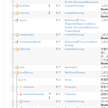
Profile
|
DocumentReference
)
bodySite
Σ
0..*
CodeableConcept
この
Bindi
outcome
Σ
0..1
CodeableConcept
この
Bindi
report
0..*
Reference
(
JP Core
この
DiagnosticReport Common
Profile
|
DocumentReference
|
Composition
)
complication
0..*
CodeableConcept
この
Bindi
complicationDetail
0..*
Reference
(
JP Core Condition
この
Profile
)
followUp
0..*
CodeableConcept
今後
糸）、
が、
ース
Bindi
note
0..*
Annotation
この
focalDevice
0..*
BackboneElement
この
バイ
id
0..1
string
要素間参
refere
extension
0..*
Extension
実装で定
by imp
modifierExtension
?!
0..*
Extension
認識さ
Σ
cannot
action
0..1
CodeableConcept
デバイス
Bindi