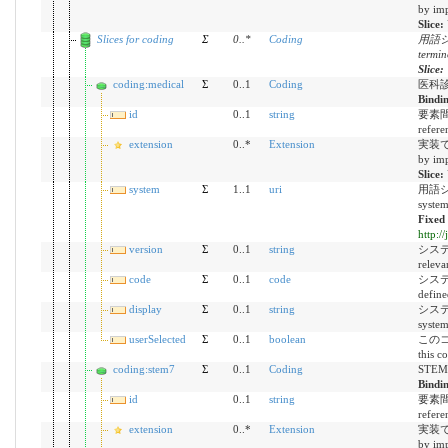
by imp
Slice:
Slices for coding
Σ
0
..
*
Coding
用語シ
termin
Slice:
coding:medical
Σ
0..1
Coding
医科診
Bindi
id
0..1
string
要素間参
refere
extension
0..*
Extension
実装で定
by imp
Slice:
system
Σ
1..1
uri
用語シス
syste
Fixed
http:/
version
Σ
0..1
string
システム
releva
code
Σ
0..1
code
システ
define
display
Σ
0..1
string
システム
syste
userSelected
Σ
0..1
boolean
このコ
this c
coding:stem7
Σ
0..1
Coding
STE
Bindi
id
0..1
string
要素間参
refere
extension
0..*
Extension
実装で定
by imp