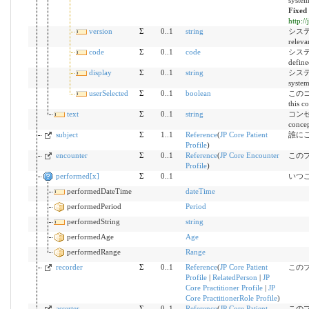
syste
Fixed
http:/
version
Σ
0..1
string
システム
releva
code
Σ
0..1
code
システ
define
display
Σ
0..1
string
システム
syste
userSelected
Σ
0..1
boolean
このコ
this c
text
Σ
0..1
string
コンセプ
conce
subject
Σ
1..1
Reference
(
JP Core Patient
誰に
Profile
)
encounter
Σ
0..1
Reference
(
JP Core Encounter
この
Profile
)
performed[x]
Σ
0..1
いつ
performedDateTime
dateTime
performedPeriod
Period
performedString
string
performedAge
Age
performedRange
Range
recorder
Σ
0..1
Reference
(
JP Core Patient
この
Profile
|
RelatedPerson
|
JP
Core Practitioner Profile
|
JP
Core PractitionerRole Profile
)
asserter
Σ
0..1
Reference
(
JP Core Patient
この