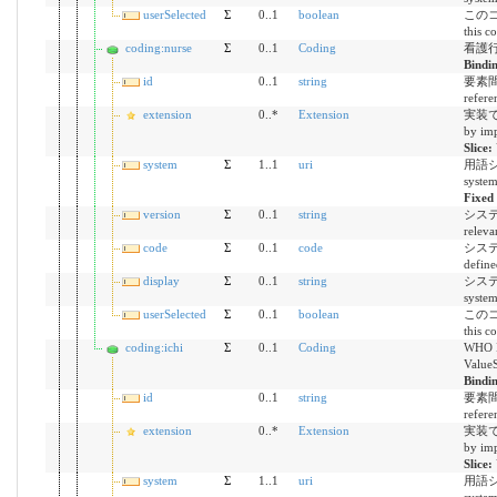
userSelected
Σ
0..1
boolean
このコ
this c
coding:nurse
Σ
0..1
Coding
看護行為
Bindi
id
0..1
string
要素間参
refere
extension
0..*
Extension
実装で定
by imp
Slice:
system
Σ
1..1
uri
用語シス
syste
Fixed
version
Σ
0..1
string
システム
releva
code
Σ
0..1
code
システ
define
display
Σ
0..1
string
システム
syste
userSelected
Σ
0..1
boolean
このコ
this c
coding:ichi
Σ
0..1
Coding
WHO IC
ValueS
Bindi
id
0..1
string
要素間参
refere
extension
0..*
Extension
実装で定
by imp
Slice:
system
Σ
1..1
uri
用語シス