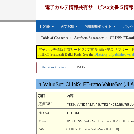
電子カルテ情報共有サービス2文書５情報+患者サマリー FH
Home
Artifacts
Validationガイド
パッケー
Table of Contents
Artifacts Summary
CLINS: PT-rati
電子カルテ情報共有サービス2文書５情報+患者サマリー FHIR実装ガイド JP-CLINS（CLi
FHIR® Standard) Build Tools. See the
Directory of published vers
Narrative Content
JSON
ValueSet: CLINS: PT-ratio ValueSet (JL
項目
内容
定義URL
http://jpfhir.jp/fhir/clins/Valu
Version
1.1.0a
Name
JP_CLINS_ValueSet_CoreLaboJLAC10_pt_ra
Title
CLINS: PT-ratio ValueSet (JLAC10)