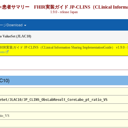
IR実装ガイド JP-CLINS（CLinical Information Shari
1.9.0 - release Japan
ジDownload
o ValueSet (JLAC10)
nical Information Sharing ImplementationGuide） v1.9.0 - Local Develo
ions
AC10)
eSet/JLAC10/JP_CLINS_ObsLabResult_CoreLabo_pt_ratio_VS
tio_VS