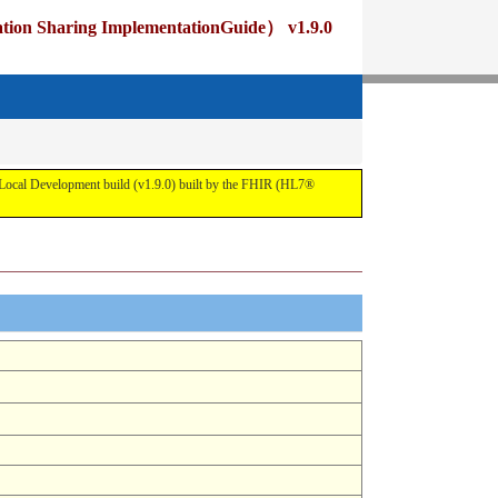
ng ImplementationGuide） v1.9.0
pment build (v1.9.0) built by the FHIR (HL7®