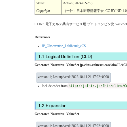
Status
Active ( 2024-02-25 )
Copyright
（一社）日本医療情報学会. CC BY-ND 4.0
CLINS 電子カルテ共有サービス用 プロトロンビン比 ValueSet (
References
JP_Observation_LabResult_eCS
Logical Definition (CLD)
Generated Narrative: ValueSet jp-clins-valueset-corelaboJLAC1
version: 1; Last updated: 2022-10-11 21:17:22+0900
Include codes from
http://jpfhir.jp/fhir/clins/C
Expansion
Generated Narrative: ValueSet
version: 1; Last updated: 2022-10-11 21:17:22+0900