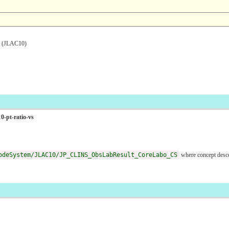
JLAC10)
0-pt-ratio-vs
odeSystem/JLAC10/JP_CLINS_ObsLabResult_CoreLabo_CS
where concept des