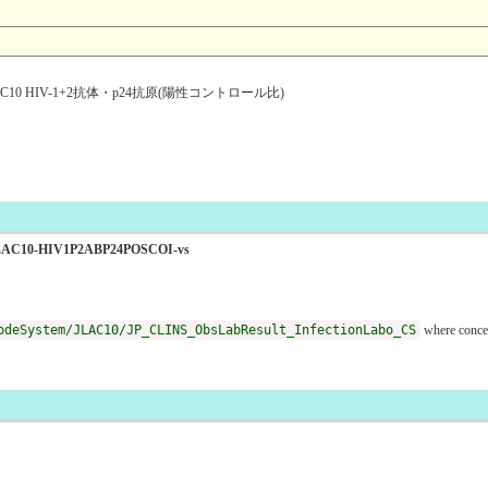
0 HIV-1+2抗体・p24抗原(陽性コントロール比)
laboJLAC10-HIV1P2ABP24POSCOI-vs
odeSystem/JLAC10/JP_CLINS_ObsLabResult_InfectionLabo_CS
where conce