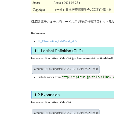
Status
Active ( 2024-02-25 )
Copyright
（一社）日本医療情報学会. CC BY-ND 4.0
CLINS 電子カルテ共有サービス用 感染症検査項目セットJLAC1
References
JP_Observation_LabResult_eCS
Logical Definition (CLD)
Generated Narrative: ValueSet jp-clins-valueset-infection
version: 1; Last updated: 2022-10-11 21:17:22+0900
Include codes from
http://jpfhir.jp/fhir/clins/C
Expansion
Generated Narrative: ValueSet
version: 1; Last updated: 2022-10-11 21:17:22+0900