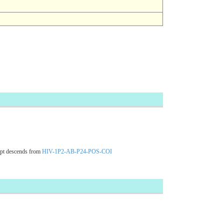
pt descends from
HIV-1P2-AB-P24-POS-COI