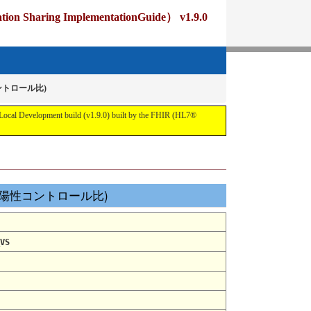
ng ImplementationGuide） v1.9.0
ントロール比)
pment build (v1.9.0) built by the FHIR (HL7®
抗原(陽性コントロール比)
VS