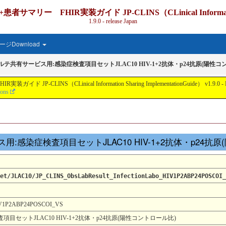
IR実装ガイド JP-CLINS（CLinical Information Shari
1.9.0 - release Japan
ジDownload
カルテ共有サービス用:感染症検査項目セットJLAC10 HIV-1+2抗体・p24抗原(陽性コ
nical Information Sharing ImplementationGuide） v1.9.0 - Local Develo
ions
サービス用:感染症検査項目セットJLAC10 HIV-1+2抗体・p24
et/JLAC10/JP_CLINS_ObsLabResult_InfectionLabo_HIV1P2ABP24POSCOI_
HIV1P2ABP24POSCOI_VS
目セットJLAC10 HIV-1+2抗体・p24抗原(陽性コントロール比)