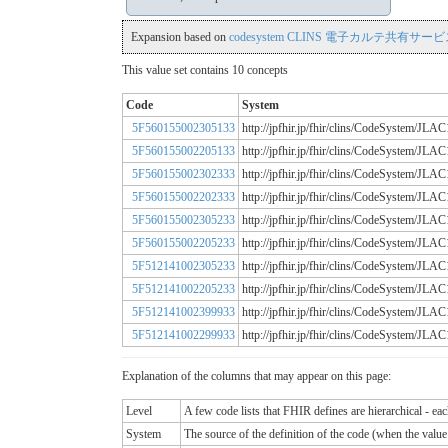
Expansion based on
codesystem CLINS 電子カルテ共有サービス
This value set contains 10 concepts
Code
System
5F560155002305133
http://jpfhir.jp/fhir/clins/CodeSystem/
5F560155002205133
http://jpfhir.jp/fhir/clins/CodeSystem/
5F560155002302333
http://jpfhir.jp/fhir/clins/CodeSystem/
5F560155002202333
http://jpfhir.jp/fhir/clins/CodeSystem/
5F560155002305233
http://jpfhir.jp/fhir/clins/CodeSystem/
5F560155002205233
http://jpfhir.jp/fhir/clins/CodeSystem/
5F512141002305233
http://jpfhir.jp/fhir/clins/CodeSystem/
5F512141002205233
http://jpfhir.jp/fhir/clins/CodeSystem/
5F512141002399933
http://jpfhir.jp/fhir/clins/CodeSystem/
5F512141002299933
http://jpfhir.jp/fhir/clins/CodeSystem/
Explanation of the columns that may appear on this page:
Level
A few code lists that FHIR defines are hierarchical - ea
System
The source of the definition of the code (when the valu