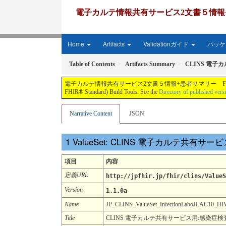
電子カルテ情報共有サービス2文書５情報+患者サマリー FH
Home
Artifacts
Validationガイド
パッケー
Table of Contents
Artifacts Summary
CLINS 電子
電子カルテ情報共有サービス2文書５情報+患者サマリー FHIR実装ガイド JP-CLINS（CLi
FHIR® Standard) Build Tools. See the
Directory of published vers
Narrative Content
JSON
ValueSet: CLINS 電子カルテ共有
項目
内容
定義URL
http://jpfhir.jp/fhir/clins/ValueS
Version
1.1.0a
Name
JP_CLINS_ValueSet_InfectionLaboJLAC10_
Title
CLINS 電子カルテ共有サービス用:感染症検査項