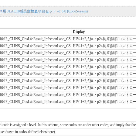
用:JLAC10感染症検査項目セット v1.6.0 (CodeSystem)
Display
JLAC10/JP_CLINS_ObsLabResult_InfectionLabo_CS
HIV-1+2抗体・p24抗原(陽性コントロ
JLAC10/JP_CLINS_ObsLabResult_InfectionLabo_CS
HIV-1+2抗体・p24抗原(陽性コントロ
JLAC10/JP_CLINS_ObsLabResult_InfectionLabo_CS
HIV-1+2抗体・p24抗原(陽性コントロ
JLAC10/JP_CLINS_ObsLabResult_InfectionLabo_CS
HIV-1+2抗体・p24抗原(陽性コントロ
JLAC10/JP_CLINS_ObsLabResult_InfectionLabo_CS
HIV-1+2抗体・p24抗原(陽性コントロ
JLAC10/JP_CLINS_ObsLabResult_InfectionLabo_CS
HIV-1+2抗体・p24抗原(陽性コントロ
JLAC10/JP_CLINS_ObsLabResult_InfectionLabo_CS
HIV-1+2抗体・p24抗原(陽性コントロ
JLAC10/JP_CLINS_ObsLabResult_InfectionLabo_CS
HIV-1+2抗体・p24抗原(陽性コントロ
JLAC10/JP_CLINS_ObsLabResult_InfectionLabo_CS
HIV-1+2抗体・p24抗原(陽性コントロ
JLAC10/JP_CLINS_ObsLabResult_InfectionLabo_CS
HIV-1+2抗体・p24抗原(陽性コントロ
ch code is assigned a level. In this scheme, some codes are under other codes, and imply that the
e set draws in codes defined elsewhere)