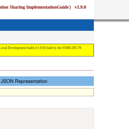
ng ImplementationGuide） v1.9.0
pment build (v1.9.0) built by the FHIR (HL7®
Representation