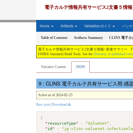
電子カルテ情報共有サービス2文書５情報+患者サマリー FH
Home
Artifacts
Validationガイド
パッケー
Table of Contents
Artifacts Summary
CLINS 電子
電子カルテ情報共有サービス2文書５情報+患者サマリー FHIR実装ガイド JP-CLINS（CLi
FHIR® Standard) Build Tools. See the
Directory of published vers
Narrative Content
JSON
: CLINS 電子カルテ共有サービス用:感染症検
Active as of 2024-02-25
Raw json
|
Download
{
"
resourceType
"
:
"ValueSet"
,
"
id
"
:
"jp-clins-valueset-infectionl