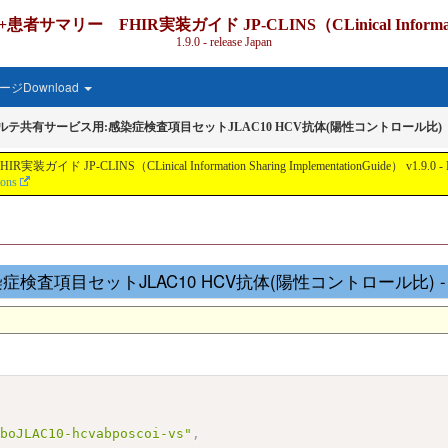
IR実装ガイド JP-CLINS（CLinical Information Shari
1.9.0 - release Japan
ジDownload
カルテ共有サービス用:感染症検査項目セットJLAC10 HCV抗体(陽性コントロール比)
nical Information Sharing ImplementationGuide） v1.9.0 - Local Develo
ions
査項目セットJLAC10 HCV抗体(陽性コントロール比) - JSON 
aboJLAC10-hcvabposcoi-vs"
,