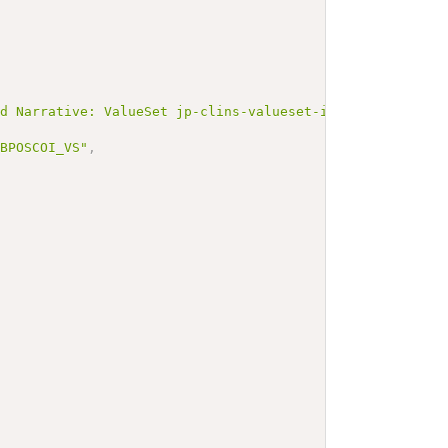
ed Narrative: ValueSet jp-clins-valueset-infectionlaboJL
ABPOSCOI_VS"
,