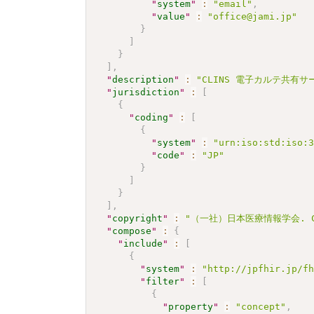
"
system
"
:
"email"
,
"
value
"
:
"office@jami.jp"
}
]
}
]
,
"
description
"
:
"CLINS 電子カルテ共有サ
"
jurisdiction
"
:
[
{
"
coding
"
:
[
{
"
system
"
:
"urn:iso:std:iso:
"
code
"
:
"JP"
}
]
}
]
,
"
copyright
"
:
"（一社）日本医療情報学会. CC 
"
compose
"
:
{
"
include
"
:
[
{
"
system
"
:
"http://jpfhir.jp/f
"
filter
"
:
[
{
"
property
"
:
"concept"
,