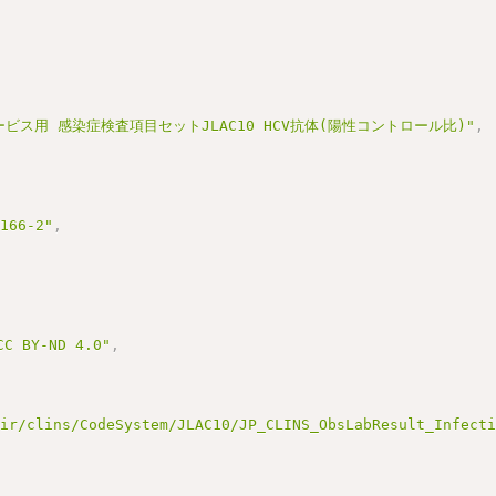
ービス用 感染症検査項目セットJLAC10 HCV抗体(陽性コントロール比)"
,
3166-2"
,
BY-ND 4.0"
,
hir/clins/CodeSystem/JLAC10/JP_CLINS_ObsLabResult_Infect