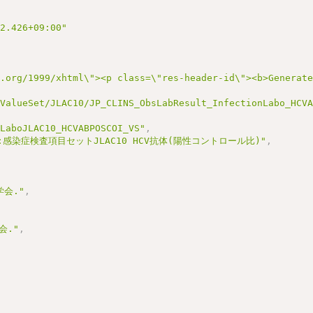
22.426+09:00"
3.org/1999/xhtml\"><p class=\"res-header-id\"><b>Generat
/ValueSet/JLAC10/JP_CLINS_ObsLabResult_InfectionLabo_HCV
nLaboJLAC10_HCVABPOSCOI_VS"
,
:感染症検査項目セットJLAC10 HCV抗体(陽性コントロール比)"
,
会."
,
会."
,