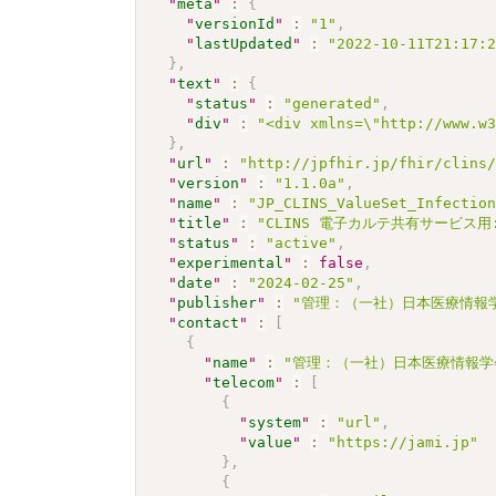
"
meta
"
:
{
"
versionId
"
:
"1"
,
"
lastUpdated
"
:
"2022-10-11T21:17:
}
,
"
text
"
:
{
"
status
"
:
"generated"
,
"
div
"
:
"<div xmlns=\"http://www.w
}
,
"
url
"
:
"http://jpfhir.jp/fhir/clins
"
version
"
:
"1.1.0a"
,
"
name
"
:
"JP_CLINS_ValueSet_Infectio
"
title
"
:
"CLINS 電子カルテ共有サービス用
"
status
"
:
"active"
,
"
experimental
"
:
false
,
"
date
"
:
"2024-02-25"
,
"
publisher
"
:
"管理：（一社）日本医療情報学
"
contact
"
:
[
{
"
name
"
:
"管理：（一社）日本医療情報学
"
telecom
"
:
[
{
"
system
"
:
"url"
,
"
value
"
:
"https://jami.jp"
}
,
{