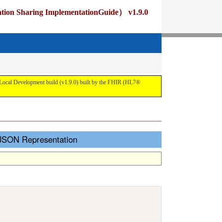
ng ImplementationGuide） v1.9.0
pment build (v1.9.0) built by the FHIR (HL7®
Representation