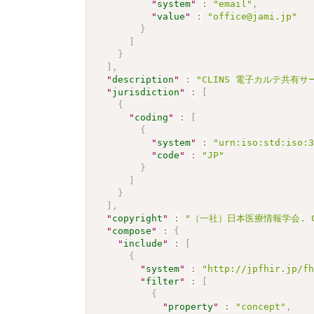
"
system
"
:
"email"
,
"
value
"
:
"office@jami.jp"
}
]
}
]
,
"
description
"
:
"CLINS 電子カルテ共有サ
"
jurisdiction
"
:
[
{
"
coding
"
:
[
{
"
system
"
:
"urn:iso:std:iso:
"
code
"
:
"JP"
}
]
}
]
,
"
copyright
"
:
"（一社）日本医療情報学会. CC 
"
compose
"
:
{
"
include
"
:
[
{
"
system
"
:
"http://jpfhir.jp/f
"
filter
"
:
[
{
"
property
"
:
"concept"
,