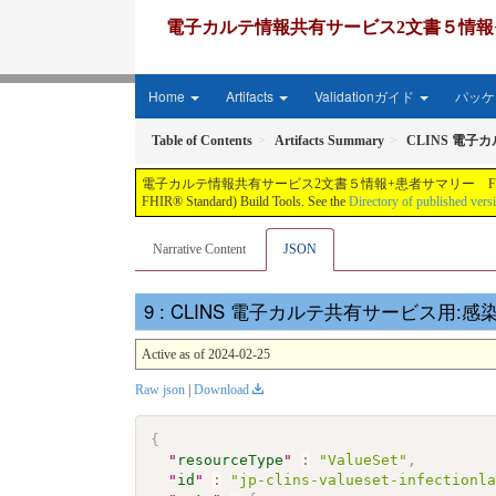
電子カルテ情報共有サービス2文書５情報+患者サマリー FH
Home
Artifacts
Validationガイド
パッケー
Table of Contents
Artifacts Summary
CLINS 電子
電子カルテ情報共有サービス2文書５情報+患者サマリー FHIR実装ガイド JP-CLINS（CLi
FHIR® Standard) Build Tools. See the
Directory of published vers
Narrative Content
JSON
: CLINS 電子カルテ共有サービス用:感染症検査
Active as of 2024-02-25
Raw json
|
Download
{
"
resourceType
"
:
"ValueSet"
,
"
id
"
:
"jp-clins-valueset-infectionl