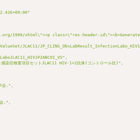
22.426+09:00"
3.org/1999/xhtml\"><p class=\"res-header-id\"><b>Generat
/ValueSet/JLAC11/JP_CLINS_ObsLabResult_InfectionLabo_HIV
nLaboJLAC11_HIV1P2ABCOI_VS"
,
感染症検査項目セットJLAC11 HIV-1+2抗体(コントロール比)"
,
会."
,
会."
,