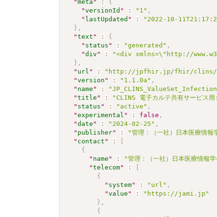
"
meta
"
:
{
"
versionId
"
:
"1"
,
"
lastUpdated
"
:
"2022-10-11T21:17:
}
,
"
text
"
:
{
"
status
"
:
"generated"
,
"
div
"
:
"<div xmlns=\"http://www.w
}
,
"
url
"
:
"http://jpfhir.jp/fhir/clins
"
version
"
:
"1.1.0a"
,
"
name
"
:
"JP_CLINS_ValueSet_Infectio
"
title
"
:
"CLINS 電子カルテ共有サービス用:
"
status
"
:
"active"
,
"
experimental
"
:
false
,
"
date
"
:
"2024-02-25"
,
"
publisher
"
:
"管理：（一社）日本医療情報学
"
contact
"
:
[
{
"
name
"
:
"管理：（一社）日本医療情報学
"
telecom
"
:
[
{
"
system
"
:
"url"
,
"
value
"
:
"https://jami.jp"
}
,
{