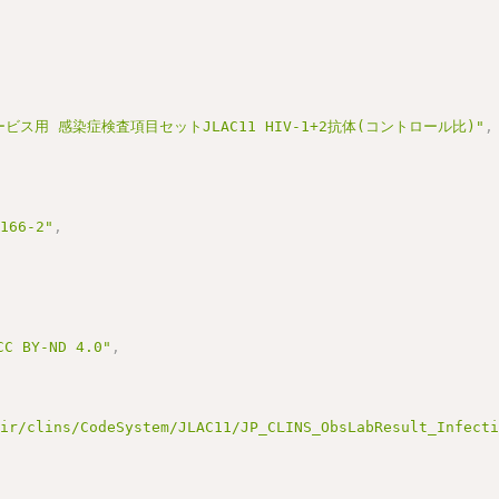
ービス用 感染症検査項目セットJLAC11 HIV-1+2抗体(コントロール比)"
,
3166-2"
,
BY-ND 4.0"
,
hir/clins/CodeSystem/JLAC11/JP_CLINS_ObsLabResult_Infect