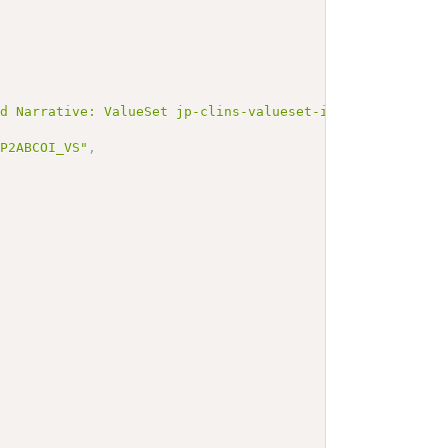
ed Narrative: ValueSet jp-clins-valueset-infectionlaboJL
1P2ABCOI_VS"
,