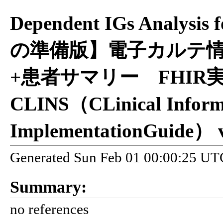
Dependent IGs Anal
の準備版】電子カルテ情
+患者サマリー FHIR実
CLINS（CLinical Inform
ImplementationGuide） v
Generated Sun Feb 01 00:00:25 UTC 
Summary:
no references