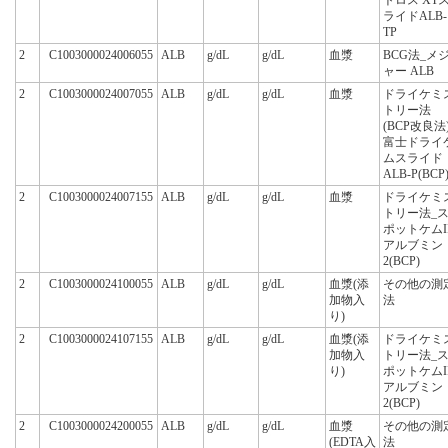
ライドALB-
TP
2
C1003000024006055
ALB
g/dL
g/dL
血漿
BCG法_メ
ャー ALB
2
C1003000024007055
ALB
g/dL
g/dL
血漿
ドライケミ
トリー法
(BCP改良法)
富士ドライ
ムスライド
ALB-P(BCP
2
C1003000024007155
ALB
g/dL
g/dL
血漿
ドライケミ
トリー法_
ポットケムI
アルブミン
2(BCP)
2
C1003000024100055
ALB
g/dL
g/dL
血漿(添
その他の測
加物入
法
り)
2
C1003000024107155
ALB
g/dL
g/dL
血漿(添
ドライケミ
加物入
トリー法_
り)
ポットケムI
アルブミン
2(BCP)
2
C1003000024200055
ALB
g/dL
g/dL
血漿
その他の測
(EDTA入
法