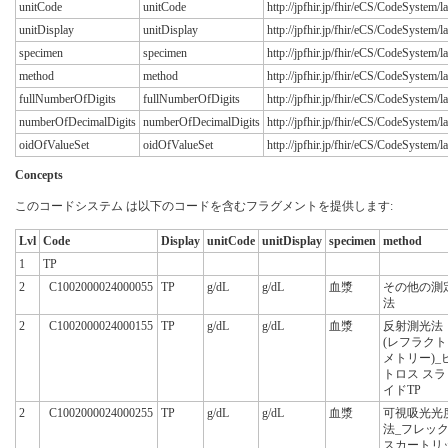
unitCode
unitCode
http://jpfhir.jp/fhir/eCS/CodeSystem
unitDisplay
unitDisplay
http://jpfhir.jp/fhir/eCS/CodeSystem/
specimen
specimen
http://jpfhir.jp/fhir/eCS/CodeSystem
method
method
http://jpfhir.jp/fhir/eCS/CodeSystem
fullNumberOfDigits
fullNumberOfDigits
http://jpfhir.jp/fhir/eCS/CodeSystem
numberOfDecimalDigits
numberOfDecimalDigits
http://jpfhir.jp/fhir/eCS/CodeSyste
oidOfValueSet
oidOfValueSet
http://jpfhir.jp/fhir/eCS/CodeSystem
Concepts
このコードシステム は以下のコードを含むフラグメントを提供します:
Lvl
Code
Display
unitCode
unitDisplay
specimen
method
1
TP
2
C1002000024000055
TP
g/dL
g/dL
血漿
その他の測
法
2
C1002000024000155
TP
g/dL
g/dL
血漿
反射測光法
(レフラクト
メトリー)_
トロス スラ
イドTP
2
C1002000024000255
TP
g/dL
g/dL
血漿
可視吸光光
法_フレッ
スカートリ