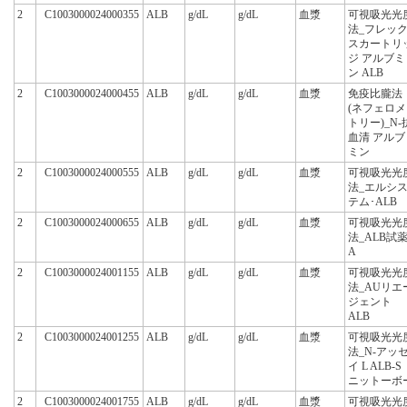
2
C1003000024000355
ALB
g/dL
g/dL
血漿
可視吸光光
法_フレッ
スカートリ
ジ アルブミ
ン ALB
2
C1003000024000455
ALB
g/dL
g/dL
血漿
免疫比朧法
(ネフェロメ
トリー)_N-
血清 アルブ
ミン
2
C1003000024000555
ALB
g/dL
g/dL
血漿
可視吸光光
法_エルシ
テム･ALB
2
C1003000024000655
ALB
g/dL
g/dL
血漿
可視吸光光
法_ALB試薬
A
2
C1003000024001155
ALB
g/dL
g/dL
血漿
可視吸光光
法_AUリエ
ジェント
ALB
2
C1003000024001255
ALB
g/dL
g/dL
血漿
可視吸光光
法_N-アッ
イ L ALB-S
ニットーボ
2
C1003000024001755
ALB
g/dL
g/dL
血漿
可視吸光光