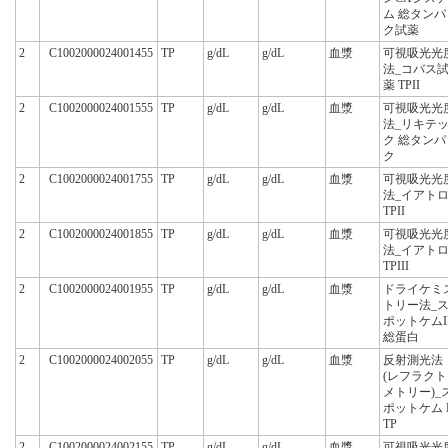
ム 総タンパ
ク試薬
2
C1002000024001455
TP
g/dL
g/dL
血漿
可視吸光光
法_コバス
薬 TPII
2
C1002000024001555
TP
g/dL
g/dL
血漿
可視吸光光
法_リキテ
ク 総タンパ
ク
2
C1002000024001755
TP
g/dL
g/dL
血漿
可視吸光光
法_イアト
TPII
2
C1002000024001855
TP
g/dL
g/dL
血漿
可視吸光光
法_イアト
TPIII
2
C1002000024001955
TP
g/dL
g/dL
血漿
ドライケミ
トリー法_
ポットケムI
総蛋白
2
C1002000024002055
TP
g/dL
g/dL
血漿
反射測光法
(レフラクト
メトリー)_
ポットケム 
TP
2
C1002000024002155
TP
g/dL
g/dL
血漿
可視吸光光