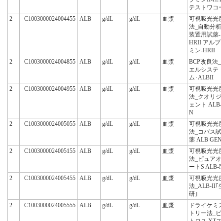
テストワコ
2
C1003000024004455
ALB
g/dL
g/dL
血漿
可視吸光光
法_自動分
装置用試薬-
HRII アルブ
ミン-HRII
2
C1003000024004855
ALB
g/dL
g/dL
血漿
BCP改良法_
エルシステ
ム･ALBII
2
C1003000024004955
ALB
g/dL
g/dL
血漿
可視吸光光
法_クオリ
ェント ALB
N
2
C1003000024005055
ALB
g/dL
g/dL
血漿
可視吸光光
法_コバス
薬 ALB GE
2
C1003000024005155
ALB
g/dL
g/dL
血漿
可視吸光光
法_ピュア
ートS ALB-
2
C1003000024005455
ALB
g/dL
g/dL
血漿
可視吸光光
法_ALB-II｢
研｣
2
C1003000024005555
ALB
g/dL
g/dL
血漿
ドライケミ
トリー法_
トロス XT