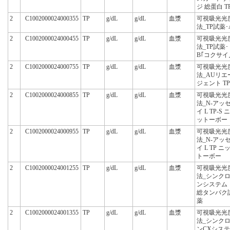
ジ 総蛋白 T
2
C1002000024000355
TP
g/dL
g/dL
血漿
可視吸光光
法_TP試薬･
2
C1002000024000455
TP
g/dL
g/dL
血漿
可視吸光光
法_TP試薬･
B｢コクサイ
2
C1002000024000755
TP
g/dL
g/dL
血漿
可視吸光光
法_AUリエ
ジェント TP
2
C1002000024000855
TP
g/dL
g/dL
血漿
可視吸光光
法_N-アッ
イ L TP-S ニ
ットーボー
2
C1002000024000955
TP
g/dL
g/dL
血漿
可視吸光光
法_N-アッ
イ L TP ニ
トーボー
2
C1002000024001255
TP
g/dL
g/dL
血漿
可視吸光光
法_シンク
ンシステム
総タンパク
薬
2
C1002000024001355
TP
g/dL
g/dL
血漿
可視吸光光
法_シンク
ンCXシステ