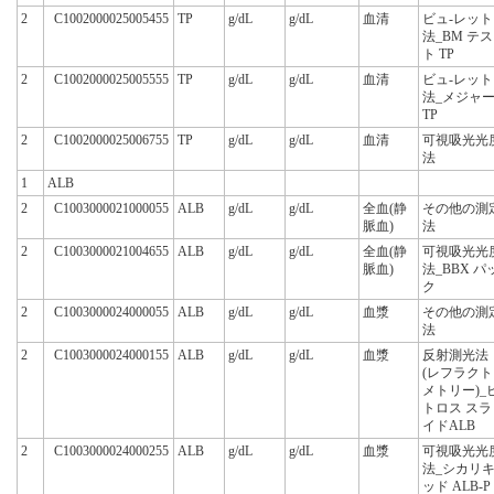
2
C1002000025005455
TP
g/dL
g/dL
血清
ビュ-レット
法_BM テス
ト TP
2
C1002000025005555
TP
g/dL
g/dL
血清
ビュ-レット
法_メジャ
TP
2
C1002000025006755
TP
g/dL
g/dL
血清
可視吸光光
法
1
ALB
2
C1003000021000055
ALB
g/dL
g/dL
全血(静
その他の測
脈血)
法
2
C1003000021004655
ALB
g/dL
g/dL
全血(静
可視吸光光
脈血)
法_BBX パ
ク
2
C1003000024000055
ALB
g/dL
g/dL
血漿
その他の測
法
2
C1003000024000155
ALB
g/dL
g/dL
血漿
反射測光法
(レフラクト
メトリー)_
トロス スラ
イドALB
2
C1003000024000255
ALB
g/dL
g/dL
血漿
可視吸光光
法_シカリ
ッド ALB-P