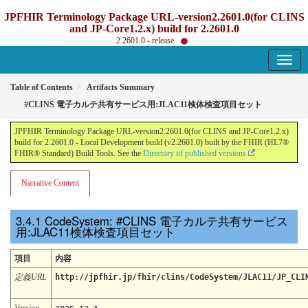
JPFHIR Terminology Package URL-version2.2601.0(for CLINS
and JP-Core1.2.x) build for 2.2601.0
2.2601.0 - release
Table of Contents
Artifacts Summary
#CLINS 電子カルテ共有サービス用:JLAC11検体検査項目セット
JPFHIR Terminology Package URL-version2.2601.0(for CLINS and JP-Core1.2.x)
build for 2.2601.0 - Local Development build (v2.2601.0) built by the FHIR (HL7®
FHIR® Standard) Build Tools. See the
Directory of published versions
Narrative Content
CodeSystem: #CLINS 電子カルテ共有サービス
用:JLAC11検体検査項目セット
項目
内容
定義URL
http://jpfhir.jp/fhir/clins/CodeSystem/JLAC11/JP_CLI
Version