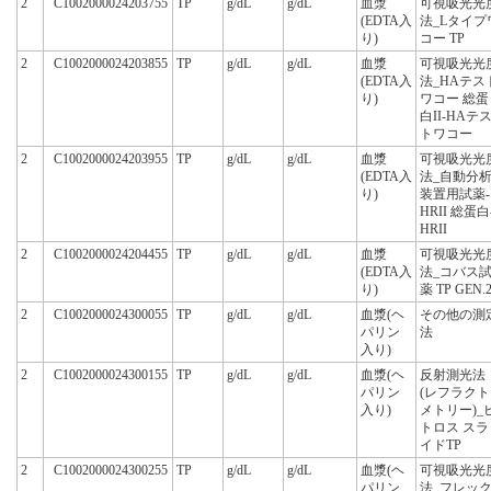
2
C1002000024203755
TP
g/dL
g/dL
血漿
可視吸光光
(EDTA入
法_Lタイプ
り)
コー TP
2
C1002000024203855
TP
g/dL
g/dL
血漿
可視吸光光
(EDTA入
法_HAテス
り)
ワコー 総蛋
白II-HAテ
トワコー
2
C1002000024203955
TP
g/dL
g/dL
血漿
可視吸光光
(EDTA入
法_自動分
り)
装置用試薬-
HRII 総蛋白
HRII
2
C1002000024204455
TP
g/dL
g/dL
血漿
可視吸光光
(EDTA入
法_コバス
り)
薬 TP GEN.
2
C1002000024300055
TP
g/dL
g/dL
血漿(ヘ
その他の測
パリン
法
入り)
2
C1002000024300155
TP
g/dL
g/dL
血漿(ヘ
反射測光法
パリン
(レフラクト
入り)
メトリー)_
トロス スラ
イドTP
2
C1002000024300255
TP
g/dL
g/dL
血漿(ヘ
可視吸光光
パリン
法_フレッ