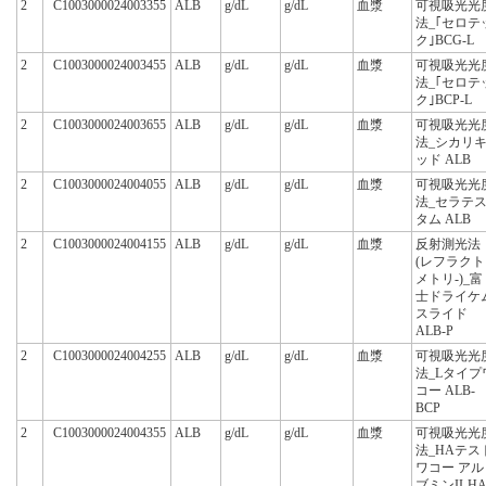
2
C1003000024003355
ALB
g/dL
g/dL
血漿
可視吸光光
法_｢セロテ
ク｣BCG-L
2
C1003000024003455
ALB
g/dL
g/dL
血漿
可視吸光光
法_｢セロテ
ク｣BCP-L
2
C1003000024003655
ALB
g/dL
g/dL
血漿
可視吸光光
法_シカリ
ッド ALB
2
C1003000024004055
ALB
g/dL
g/dL
血漿
可視吸光光
法_セラテ
タム ALB
2
C1003000024004155
ALB
g/dL
g/dL
血漿
反射測光法
(レフラクト
メトリ-)_富
士ドライケ
スライド
ALB-P
2
C1003000024004255
ALB
g/dL
g/dL
血漿
可視吸光光
法_Lタイプ
コー ALB-
BCP
2
C1003000024004355
ALB
g/dL
g/dL
血漿
可視吸光光
法_HAテス
ワコー アル
ブミンII-H