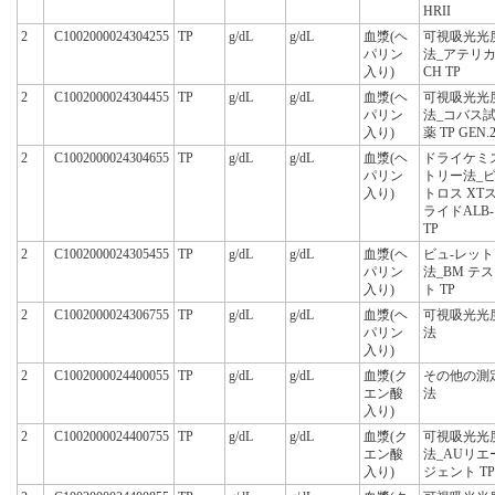
HRII
2
C1002000024304255
TP
g/dL
g/dL
血漿(ヘ
可視吸光光
パリン
法_アテリ
入り)
CH TP
2
C1002000024304455
TP
g/dL
g/dL
血漿(ヘ
可視吸光光
パリン
法_コバス
入り)
薬 TP GEN.
2
C1002000024304655
TP
g/dL
g/dL
血漿(ヘ
ドライケミ
パリン
トリー法_
入り)
トロス XT
ライドALB-
TP
2
C1002000024305455
TP
g/dL
g/dL
血漿(ヘ
ビュ-レット
パリン
法_BM テス
入り)
ト TP
2
C1002000024306755
TP
g/dL
g/dL
血漿(ヘ
可視吸光光
パリン
法
入り)
2
C1002000024400055
TP
g/dL
g/dL
血漿(ク
その他の測
エン酸
法
入り)
2
C1002000024400755
TP
g/dL
g/dL
血漿(ク
可視吸光光
エン酸
法_AUリエ
入り)
ジェント TP