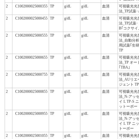
2
C1002000025000355
TP
g/dL
g/dL
血清
可視吸光光
法_TP試薬･
2
C1002000025000455
TP
g/dL
g/dL
血清
可視吸光光
法_TP試薬･
B｢コクサイ
2
C1002000025000555
TP
g/dL
g/dL
血清
可視吸光光
法_自動分
用試薬｢生研
TP
2
C1002000025000655
TP
g/dL
g/dL
血清
可視吸光光
法_TP オー
｢TBA｣
2
C1002000025000755
TP
g/dL
g/dL
血清
可視吸光光
法_AUリエ
ジェント TP
2
C1002000025000855
TP
g/dL
g/dL
血清
可視吸光光
法_N-アッ
イ L TP-S ニ
ットーボー
2
C1002000025000955
TP
g/dL
g/dL
血清
可視吸光光
法_N-アッ
イ L TP ニ
トーボー
2
C1002000025001055
TP
g/dL
g/dL
血清
可視吸光光