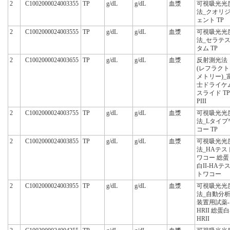
2
C1002000024003355
TP
g/dL
g/dL
血漿
可視吸光光
法_クオリ
ェント TP
2
C1002000024003555
TP
g/dL
g/dL
血漿
可視吸光光
法_セラテ
タム TP
2
C1002000024003655
TP
g/dL
g/dL
血漿
反射測光法
(レフラクト
メトリー)_
士ドライケ
スライド TP
PIII
2
C1002000024003755
TP
g/dL
g/dL
血漿
可視吸光光
法_Lタイプ
コー TP
2
C1002000024003855
TP
g/dL
g/dL
血漿
可視吸光光
法_HAテス
ワコー 総蛋
白II-HAテ
トワコー
2
C1002000024003955
TP
g/dL
g/dL
血漿
可視吸光光
法_自動分
装置用試薬-
HRII 総蛋白
HRII