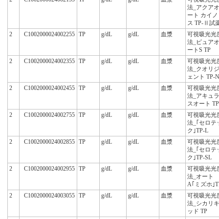
法_アクア
ート カイノ
ス TP-Ⅱ試
2
C1002000024002255
TP
g/dL
g/dL
血漿
可視吸光光
法_ピュア
ートS TP
2
C1002000024002355
TP
g/dL
g/dL
血漿
可視吸光光
法_クオリ
ェント TP-
2
C1002000024002455
TP
g/dL
g/dL
血漿
可視吸光光
法_アキュ
スオート TP
2
C1002000024002755
TP
g/dL
g/dL
血漿
可視吸光光
法_｢セロテ
ク｣TP-L
2
C1002000024002855
TP
g/dL
g/dL
血漿
可視吸光光
法_｢セロテ
ク｣TP-SL
2
C1002000024002955
TP
g/dL
g/dL
血漿
可視吸光光
法_オート
A｢ミズホ｣T
2
C1002000024003055
TP
g/dL
g/dL
血漿
可視吸光光
法_シカリ
ッド TP