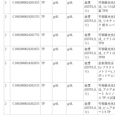
2
C1002000024201455
TP
g/dL
g/dL
血漿
可視吸光光
(EDTA入
法_コバス
り)
薬 TPII
2
C1002000024201555
TP
g/dL
g/dL
血漿
可視吸光光
(EDTA入
法_リキテ
り)
ク 総タンパ
ク
2
C1002000024201755
TP
g/dL
g/dL
血漿
可視吸光光
(EDTA入
法_イアト
り)
TPII
2
C1002000024201855
TP
g/dL
g/dL
血漿
可視吸光光
(EDTA入
法_イアト
り)
TPIII
2
C1002000024202055
TP
g/dL
g/dL
血漿
反射測光法
(EDTA入
(レフラクト
り)
メトリー)_
ポットケム 
TP
2
C1002000024202155
TP
g/dL
g/dL
血漿
可視吸光光
(EDTA入
法_アクア
り)
ート カイノ
ス TP-Ⅱ試
2
C1002000024202255
TP
g/dL
g/dL
血漿
可視吸光光
(EDTA入
法_ピュア
り)
ートS TP