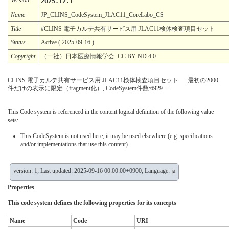
2025.12.1
Name
JP_CLINS_CodeSystem_JLAC11_CoreLabo_CS
Title
#CLINS 電子カルテ共有サービス用:JLAC11検体検査項目セット
Status
Active ( 2025-09-16 )
Copyright
（一社）日本医療情報学会. CC BY-ND 4.0
CLINS 電子カルテ共有サービス用 JLAC11検体検査項目セット — 最初の2000
件だけの表示に限定（fragment化）, CodeSystem件数:6929 —
This Code system is referenced in the content logical definition of the following value
sets:
This CodeSystem is not used here; it may be used elsewhere (e.g. specifications
and/or implementations that use this content)
version: 1; Last updated: 2025-09-16 00:00:00+0900; Language: ja
Properties
This code system defines the following properties for its concepts
Name
Code
URI