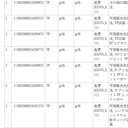
2
C1002000024200055
TP
g/dL
g/dL
血漿
その他の測
(EDTA入
法
り)
2
C1002000024200355
TP
g/dL
g/dL
血漿
可視吸光光
(EDTA入
法_TP試薬･
り)
2
C1002000024200455
TP
g/dL
g/dL
血漿
可視吸光光
(EDTA入
法_TP試薬･
り)
B｢コクサイ
2
C1002000024200755
TP
g/dL
g/dL
血漿
可視吸光光
(EDTA入
法_AUリエ
り)
ジェント TP
2
C1002000024200855
TP
g/dL
g/dL
血漿
可視吸光光
(EDTA入
法_N-アッ
り)
イ L TP-S ニ
ットーボー
2
C1002000024200955
TP
g/dL
g/dL
血漿
可視吸光光
(EDTA入
法_N-アッ
り)
イ L TP ニ
トーボー
2
C1002000024201255
TP
g/dL
g/dL
血漿
可視吸光光
(EDTA入
法_シンク
り)
ンシステム
総タンパク
薬