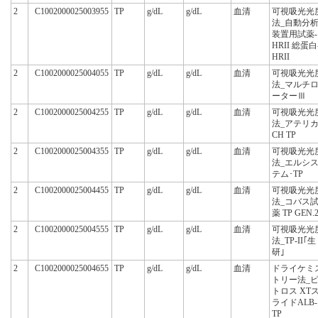
2
C1002000025003955
TP
g/dL
g/dL
血清
可視吸光光
法_自動分
装置用試薬-
HRII 総蛋白
HRII
2
C1002000025004055
TP
g/dL
g/dL
血清
可視吸光光
法_マルチ
ーターⅢ
2
C1002000025004255
TP
g/dL
g/dL
血清
可視吸光光
法_アテリ
CH TP
2
C1002000025004355
TP
g/dL
g/dL
血清
可視吸光光
法_エルシ
テム･TP
2
C1002000025004455
TP
g/dL
g/dL
血清
可視吸光光
法_コバス
薬 TP GEN.
2
C1002000025004555
TP
g/dL
g/dL
血清
可視吸光光
法_TP-II｢生
研｣
2
C1002000025004655
TP
g/dL
g/dL
血清
ドライケミ
トリー法_
トロス XT
ライドALB-
TP