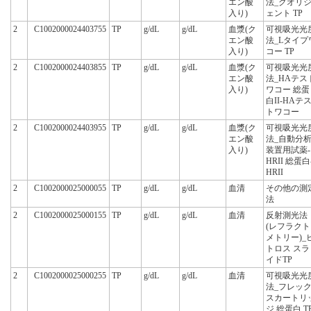
エン酸
法_クオリ
入り)
ェント TP
2
C1002000024403755
TP
g/dL
g/dL
血漿(ク
可視吸光光
エン酸
法_Lタイプ
入り)
コー TP
2
C1002000024403855
TP
g/dL
g/dL
血漿(ク
可視吸光光
エン酸
法_HAテス
入り)
ワコー 総蛋
白II-HAテ
トワコー
2
C1002000024403955
TP
g/dL
g/dL
血漿(ク
可視吸光光
エン酸
法_自動分
入り)
装置用試薬-
HRII 総蛋白
HRII
2
C1002000025000055
TP
g/dL
g/dL
血清
その他の測
法
2
C1002000025000155
TP
g/dL
g/dL
血清
反射測光法
(レフラクト
メトリー)_
トロス スラ
イドTP
2
C1002000025000255
TP
g/dL
g/dL
血清
可視吸光光
法_フレッ
スカートリ
ジ 総蛋白 T