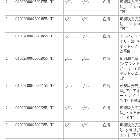
2
C1002000025001755
TP
g/dL
g/dL
血清
可視吸光光
法_イアト
TPII
2
C1002000025001855
TP
g/dL
g/dL
血清
可視吸光光
法_イアト
TPIII
2
C1002000025001955
TP
g/dL
g/dL
血清
ドライケミ
トリー法_
ポットケムI
総蛋白
2
C1002000025002055
TP
g/dL
g/dL
血清
反射測光法
(レフラクト
メトリー)_
ポットケム 
TP
2
C1002000025002155
TP
g/dL
g/dL
血清
可視吸光光
法_アクア
ート カイノ
ス TP-Ⅱ試
2
C1002000025002255
TP
g/dL
g/dL
血清
可視吸光光
法_ピュア
ートS TP
2
C1002000025002355
TP
g/dL
g/dL
血清
可視吸光光
法_クオリ
ェント TP-