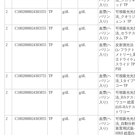
入り)
ッド TP
2
C1002000024303355
TP
g/dL
g/dL
血漿(ヘ
可視吸光光
パリン
法_クオリ
入り)
ェント TP
2
C1002000024303555
TP
g/dL
g/dL
血漿(ヘ
可視吸光光
パリン
法_セラテ
入り)
タム TP
2
C1002000024303655
TP
g/dL
g/dL
血漿(ヘ
反射測光法
パリン
(レフラクト
入り)
メトリー)_
士ドライケ
スライド TP
PIII
2
C1002000024303755
TP
g/dL
g/dL
血漿(ヘ
可視吸光光
パリン
法_Lタイプ
入り)
コー TP
2
C1002000024303855
TP
g/dL
g/dL
血漿(ヘ
可視吸光光
パリン
法_HAテス
入り)
ワコー 総蛋
白II-HAテ
トワコー
2
C1002000024303955
TP
g/dL
g/dL
血漿(ヘ
可視吸光光
パリン
法_自動分
入り)
装置用試薬-
HRII 総蛋白