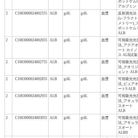
ポットケムI
アルブミン
2
C1003000024002555
ALB
g/dL
g/dL
血漿
反射測光法
(レフラクト
メトリー)_
ポットケム 
ALB
2
C1003000024002655
ALB
g/dL
g/dL
血漿
可視吸光光
法_アクア
ート カイノ
ス ALB試薬
2
C1003000024002755
ALB
g/dL
g/dL
血漿
可視吸光光
法_クオリ
ェント ALB
2
C1003000024002855
ALB
g/dL
g/dL
血漿
可視吸光光
法_ピュア
ートS ALB
2
C1003000024002955
ALB
g/dL
g/dL
血漿
可視吸光光
法_アキュ
スオート
ALB
2
C1003000024003055
ALB
g/dL
g/dL
血漿
可視吸光光
法_アキュ
スオート
ALBII