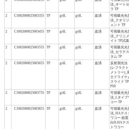
法_オート
ラ TP
2
C1002000025003355
TP
g/dL
g/dL
血清
可視吸光光
法_クオリ
ェント TP
2
C1002000025003455
TP
g/dL
g/dL
血清
可視吸光光
法_クリニ
イト TP試薬
2
C1002000025003555
TP
g/dL
g/dL
血清
可視吸光光
法_セラテ
タム TP
2
C1002000025003655
TP
g/dL
g/dL
血清
反射測光法
(レフラクト
メトリー)_
士ドライケ
スライド TP
PIII
2
C1002000025003755
TP
g/dL
g/dL
血清
可視吸光光
法_Lタイプ
コー TP
2
C1002000025003855
TP
g/dL
g/dL
血清
可視吸光光
法_HAテス
ワコー 総蛋
白II-HAテ
トワコー