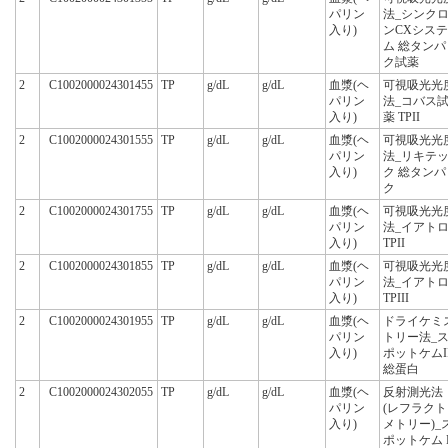
パリン
法_シンク
入り)
ンCXシステ
ム 総タンパ
ク試薬
2
C1002000024301455
TP
g/dL
g/dL
血漿(ヘ
可視吸光光
パリン
法_コバス
入り)
薬 TPII
2
C1002000024301555
TP
g/dL
g/dL
血漿(ヘ
可視吸光光
パリン
法_リキテ
入り)
ク 総タンパ
ク
2
C1002000024301755
TP
g/dL
g/dL
血漿(ヘ
可視吸光光
パリン
法_イアト
入り)
TPII
2
C1002000024301855
TP
g/dL
g/dL
血漿(ヘ
可視吸光光
パリン
法_イアト
入り)
TPIII
2
C1002000024301955
TP
g/dL
g/dL
血漿(ヘ
ドライケミ
パリン
トリー法_
入り)
ポットケムI
総蛋白
2
C1002000024302055
TP
g/dL
g/dL
血漿(ヘ
反射測光法
パリン
(レフラクト
入り)
メトリー)_
ポットケム 