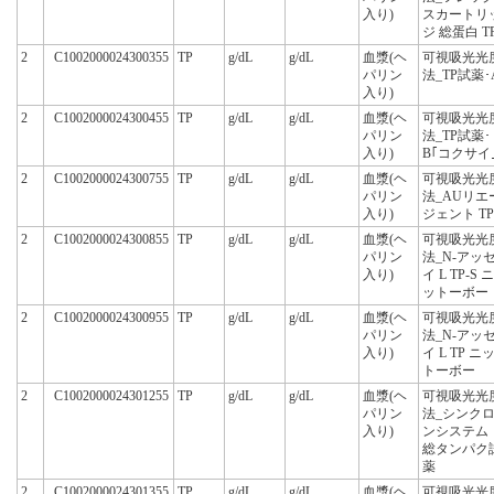
入り)
スカートリ
ジ 総蛋白 T
2
C1002000024300355
TP
g/dL
g/dL
血漿(ヘ
可視吸光光
パリン
法_TP試薬･
入り)
2
C1002000024300455
TP
g/dL
g/dL
血漿(ヘ
可視吸光光
パリン
法_TP試薬･
入り)
B｢コクサイ
2
C1002000024300755
TP
g/dL
g/dL
血漿(ヘ
可視吸光光
パリン
法_AUリエ
入り)
ジェント TP
2
C1002000024300855
TP
g/dL
g/dL
血漿(ヘ
可視吸光光
パリン
法_N-アッ
入り)
イ L TP-S ニ
ットーボー
2
C1002000024300955
TP
g/dL
g/dL
血漿(ヘ
可視吸光光
パリン
法_N-アッ
入り)
イ L TP ニ
トーボー
2
C1002000024301255
TP
g/dL
g/dL
血漿(ヘ
可視吸光光
パリン
法_シンク
入り)
ンシステム
総タンパク
薬
2
C1002000024301355
TP
g/dL
g/dL
血漿(ヘ
可視吸光光