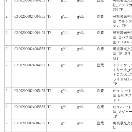
2
C1002000024004255
TP
g/dL
g/dL
血漿
可視吸光光
法_アテリ
CH TP
2
C1002000024004355
TP
g/dL
g/dL
血漿
可視吸光光
法_エルシ
テム･TP
2
C1002000024004455
TP
g/dL
g/dL
血漿
可視吸光光
法_コバス
薬 TP GEN.
2
C1002000024004555
TP
g/dL
g/dL
血漿
可視吸光光
法_TP-II｢生
研｣
2
C1002000024004655
TP
g/dL
g/dL
血漿
ドライケミ
トリー法_
トロス XT
ライドALB-
TP
2
C1002000024005455
TP
g/dL
g/dL
血漿
ビュ-レット
法_BM テス
ト TP
2
C1002000024005555
TP
g/dL
g/dL
血漿
ビュ-レット
法_メジャ
TP
2
C1002000024006755
TP
g/dL
g/dL
血漿
可視吸光光
法