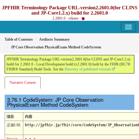
JPFHIR Terminology Package URL-version2.2601.0(for CLINS
and JP-Core1.2.x) build for 2.2601.0
2.2601.0 - release
Table of Contents
Artifacts Summary
JP Core Observation PhysicalExam Method CodeSystem
JPFHIR Terminology Package URL-version2.2601.0(for CLINS and JP-Core1.2.x)
build for 2.2601.0 - Local Development build (v2.2601.0) built by the FHIR (HL7®
FHIR® Standard) Build Tools. See the
Directory of published versions
Narrative Content
CodeSystem: JP Core Observation
PhysicalExam Method CodeSystem
項目
内容
定義URL
http://jpfhir.jp/fhir/core/CodeSystem/JP_Observation
Version