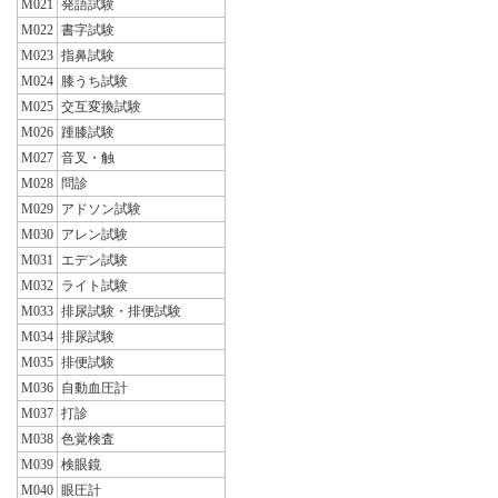
M021
発語試験
M022
書字試験
M023
指鼻試験
M024
膝うち試験
M025
交互変換試験
M026
踵膝試験
M027
音叉・触
M028
問診
M029
アドソン試験
M030
アレン試験
M031
エデン試験
M032
ライト試験
M033
排尿試験・排便試験
M034
排尿試験
M035
排便試験
M036
自動血圧計
M037
打診
M038
色覚検査
M039
検眼鏡
M040
眼圧計