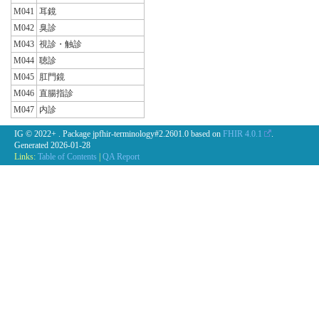
M041
耳鏡
M042
臭診
M043
視診・触診
M044
聴診
M045
肛門鏡
M046
直腸指診
M047
内診
IG © 2022+
. Package jpfhir-terminology#2.2601.0 based on
FHIR 4.0.1
.
Generated
2026-01-28
Links:
Table of Contents
|
QA Report