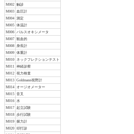
M002
触診
M003
血圧計
M004
測定
M005
体温計
M006
パルスオキシメータ
M007
観血的
M008
身長計
M009
体重計
M010
ネックフレクションテスト
M011
神経診察
M012
視力検査
M013
Goldmann視野計
M014
オージオメーター
M015
音叉
M016
水
M017
起立試験
M018
歩行試験
M019
握力計
M020
叩打診