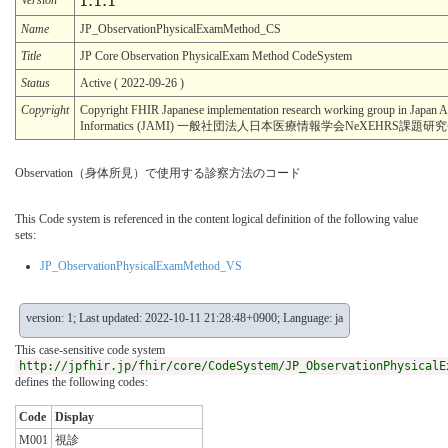
1.1.1
Name
JP_ObservationPhysicalExamMethod_CS
Title
JP Core Observation PhysicalExam Method CodeSystem
Status
Active ( 2022-09-26 )
Copyright
Copyright FHIR Japanese implementation research working group in Japan A
Informatics (JAMI) 一般社団法人日本医療情報学会NeXEHRS課題
Observation（身体所見）で使用する診察方法のコード
This Code system is referenced in the content logical definition of the following value
sets:
JP_ObservationPhysicalExamMethod_VS
version: 1; Last updated: 2022-10-11 21:28:48+0900; Language: ja
This case-sensitive code system
http://jpfhir.jp/fhir/core/CodeSystem/JP_ObservationPhysicalE
defines the following codes:
Code
Display
M001
視診