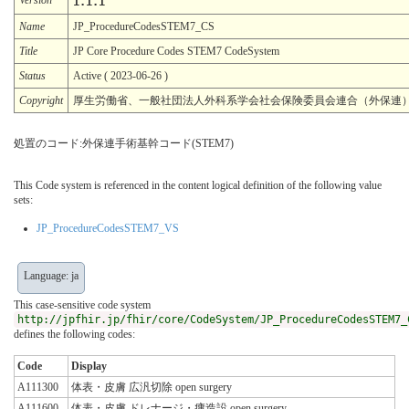
1.1.1
Name
JP_ProcedureCodesSTEM7_CS
Title
JP Core Procedure Codes STEM7 CodeSystem
Status
Active ( 2023-06-26 )
Copyright
厚生労働省、一般社団法人外科系学会社会保険委員会連合（外保連
処置のコード:外保連手術基幹コード(STEM7)
This Code system is referenced in the content logical definition of the following value
sets:
JP_ProcedureCodesSTEM7_VS
Language: ja
This case-sensitive code system
http://jpfhir.jp/fhir/core/CodeSystem/JP_ProcedureCodesSTEM7_
defines the following codes:
Code
Display
A111300
体表・皮膚 広汎切除 open surgery
A111600
体表・皮膚 ドレナージ・瘻造設 open surgery