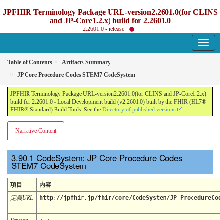
JPFHIR Terminology Package URL-version2.2601.0(for CLINS
and JP-Core1.2.x) build for 2.2601.0
2.2601.0 - release
Table of Contents
Artifacts Summary
JP Core Procedure Codes STEM7 CodeSystem
JPFHIR Terminology Package URL-version2.2601.0(for CLINS and JP-Core1.2.x)
build for 2.2601.0 - Local Development build (v2.2601.0) built by the FHIR (HL7®
FHIR® Standard) Build Tools. See the
Directory of published versions
Narrative Content
CodeSystem: JP Core Procedure Codes
STEM7 CodeSystem
項目
内容
定義URL
http://jpfhir.jp/fhir/core/CodeSystem/JP_ProcedureCo
Version