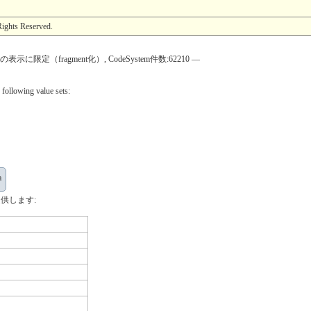
ights Reserved.
限定（fragment化）, CodeSystem件数:62210 —
 following value sets:
a
供します: