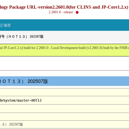
gy Package URL-version2.2601.0(for CLINS and JP-Core1.2.x) b
2.2601.0 - release
改訂履歴
番号（ＨＯＴ１３） 202507版
JP-Core1.2.x) build for 2.2601.0 - Local Development build (v2.2601.0) built by the FHI
（ＨＯＴ１３） 202507版
deSystem/master-HOT13
３） 202507版