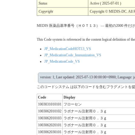
Status
Active ( 2025-07-01 )
Copyright
Copyright © MEDIS-DC. All R
MEDIS 医薬品基準番号（ＨＯＴ１３） — 最初の2000 件だけの表示に
This Code system is referenced in the content logical definition of the
JP_MedicationCodeHOT13_VS
JP_MedicationCode_Immunization_VS
JP_MedicationCode_VS
version: 1; Last updated: 2025-07-13 00:00:00+0900; Language: j
このコードシステム は以下のコードを含むフラグメントを提
Code
Display
1003031010101
フローセン
1003062010102
ラボナール注射用０．３ｇ
1003062010103
ラボナール注射用０．３ｇ
1003062020101
ラボナール注射用０．３ｇ
1003062030101
ラボナール注射用０．３ｇ