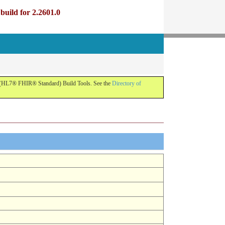
uild for 2.2601.0
R (HL7® FHIR® Standard) Build Tools. See the
Directory of