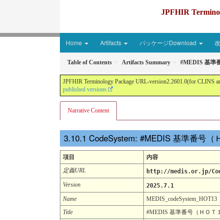
JPFHIR Terminolo
Home
Artifacts
パッケージDownload
Table of Contents
Artifacts Summary
#MEDIS 基準
JPFHIR Terminology Package URL-version2.2601.0(for CLINS and 
published versions
Narrative Content
CodeSystem: #MEDIS 基準番号
項目
内容
定義URL
http://medis.or.jp/Co
Version
2025.7.1
Name
MEDIS_codeSystem_HOT13
Title
#MEDIS 基準番号（ＨＯＴ１