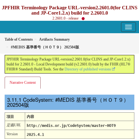
JPFHIR Terminology Package URL-version2.2601.0(for CLINS
and JP-Core1.2.x) build for 2.2601.0
2.2601.0 - release
Table of Contents
Artifacts Summary
#MEDIS 基準番号（ＨＯＴ９） 202504版
JPFHIR Terminology Package URL-version2.2601.0(for CLINS and JP-Core1.2.x)
build for 2.2601.0 - Local Development build (v2.2601.0) built by the FHIR (HL7®
FHIR® Standard) Build Tools. See the
Directory of published versions
Narrative Content
CodeSystem: #MEDIS 基準番号（ＨＯＴ９）
202504版
項目
内容
定義URL
http://medis.or.jp/CodeSystem/master-HOT9
Version
2025.4.1