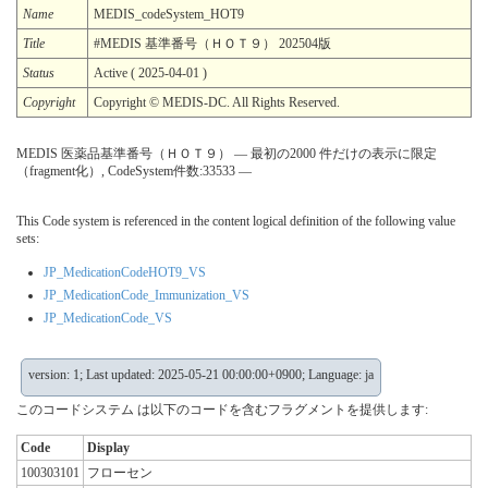
Name
MEDIS_codeSystem_HOT9
Title
#MEDIS 基準番号（ＨＯＴ９） 202504版
Status
Active ( 2025-04-01 )
Copyright
Copyright © MEDIS-DC. All Rights Reserved.
MEDIS 医薬品基準番号（ＨＯＴ９） — 最初の2000 件だけの表示に限定
（fragment化）, CodeSystem件数:33533 —
This Code system is referenced in the content logical definition of the following value
sets:
JP_MedicationCodeHOT9_VS
JP_MedicationCode_Immunization_VS
JP_MedicationCode_VS
version: 1; Last updated: 2025-05-21 00:00:00+0900; Language: ja
このコードシステム は以下のコードを含むフラグメントを提供します:
Code
Display
100303101
フローセン