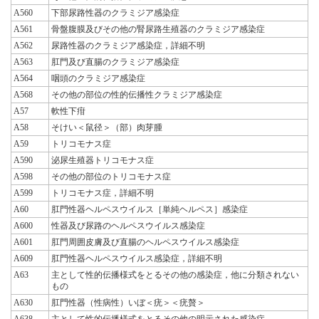
A560
下部尿路性器のクラミジア感染症
A561
骨盤腹膜及びその他の腎尿路生殖器のクラミジア感染症
A562
尿路性器のクラミジア感染症，詳細不明
A563
肛門及び直腸のクラミジア感染症
A564
咽頭のクラミジア感染症
A568
その他の部位の性的伝播性クラミジア感染症
A57
軟性下疳
A58
そけい＜鼠径＞（部）肉芽腫
A59
トリコモナス症
A590
泌尿生殖器トリコモナス症
A598
その他の部位のトリコモナス症
A599
トリコモナス症，詳細不明
A60
肛門性器ヘルペスウイルス［単純ヘルペス］感染症
A600
性器及び尿路のヘルペスウイルス感染症
A601
肛門周囲皮膚及び直腸のヘルペスウイルス感染症
A609
肛門性器ヘルペスウイルス感染症，詳細不明
A63
主として性的伝播様式をとるその他の感染症，他に分類されない
もの
A630
肛門性器（性病性）いぼ＜疣＞＜疣贅＞
A638
主として性的伝播様式をとるその他の明示された感染症