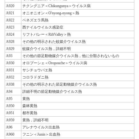
A920
チクングニア＜Chikungunya＞ウイルス病
A921
オニオニオン＜O'nyong-nyong＞熱
A922
ベネズエラ馬熱
A923
西ナイルウイルス感染症
A924
リフトバレー＜RiftValley＞熱
A928
その他の明示された蚊媒介ウイルス熱
A929
蚊媒介ウイルス熱，詳細不明
A93
その他の節足動物媒介ウイルス熱，他に分類されないもの
A930
オロプーシェ＜Oropouche＞ウイルス病
A931
サシチョウバエ熱
A932
コロラドダニ熱
A938
その他の明示された節足動物媒介ウイルス熱
A94
詳細不明の節足動物媒介ウイルス熱
A95
黄熱
A950
森林黄熱
A951
都市黄熱
A959
黄熱，詳細不明
A96
アレナウイルス出血熱
A960
フニン＜Junin＞出血熱