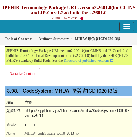
JPFHIR Terminology Package URL-version2.2601.0(for CLINS
and JP-Core1.2.x) build for 2.2601.0
2.2601.0 - release
Table of Contents
Artifacts Summary
MHLW 厚労省ICD102013版
JPFHIR Terminology Package URL-version2.2601.0(for CLINS and JP-Core1.2.x)
build for 2.2601.0 - Local Development build (v2.2601.0) built by the FHIR (HL7®
FHIR® Standard) Build Tools. See the
Directory of published versions
Narrative Content
CodeSystem: MHLW 厚労省ICD102013版
項目
内容
定義URL
http://jpfhir.jp/fhir/core/mhlw/CodeSystem/ICD10-
2013-full
Version
1.1.1
Name
MHLW_codeSystem_icd10_2013_jp