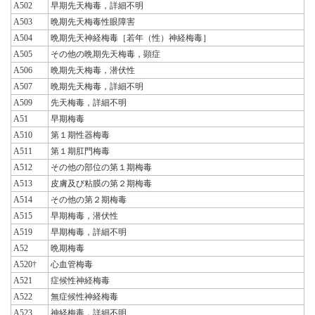
A502
早期先天梅毒，詳細不明
A503
晩期先天梅毒性眼障害
A504
晩期先天神経梅毒［若年（性）神経梅毒］
A505
その他の晩期先天梅毒，顕症
A506
晩期先天梅毒，潜伏性
A507
晩期先天梅毒，詳細不明
A509
先天梅毒，詳細不明
A51
早期梅毒
A510
第１期性器梅毒
A511
第１期肛門梅毒
A512
その他の部位の第１期梅毒
A513
皮膚及び粘膜の第２期梅毒
A514
その他の第２期梅毒
A515
早期梅毒，潜伏性
A519
早期梅毒，詳細不明
A52
晩期梅毒
A520†
心血管梅毒
A521
症候性神経梅毒
A522
無症候性神経梅毒
A523
神経梅毒，詳細不明