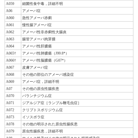
A059
細菌性食中毒，詳細不明
A06
アメーバ症
A060
急性アメーバ赤痢
A061
慢性腸アメーバ症
A062
アメーバ性非赤痢性大腸炎
A063
腸管アメーバ肉芽腫
A064
アメーバ性肝膿瘍
A065†
アメーバ性肺膿瘍（J99.8*）
A066†
アメーバ性脳膿瘍（G07*）
A067
皮膚アメーバ症
A068
その他の部位のアメーバ感染症
A069
アメーバ症，詳細不明
A07
その他の原虫性腸疾患
A070
バランチジウム症
A071
ジアルジア症［ランブル鞭毛虫症］
A072
クリプトスポリジウム症
A073
イソスポラ症
A078
その他の明示された原虫性腸疾患
A079
原虫性腸疾患，詳細不明