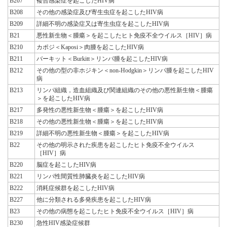
B207
複合感染症を起こしたHIV病
B208
その他の感染症及び寄生虫症を起こしたHIV病
B209
詳細不明の感染症又は寄生虫症を起こしたHIV病
B21
悪性新生物＜腫瘍＞を起こしたヒト免疫不全ウイルス［HIV］病
B210
カポジ＜Kaposi＞肉腫を起こしたHIV病
B211
バーキット＜Burkitt＞リンパ腫を起こしたHIV病
B212
その他の型の非ホジキン＜non-Hodgkin＞リンパ腫を起こしたHIV
病
B213
リンパ組織，造血組織及び関連組織のその他の悪性新生物＜腫瘍
＞を起こしたHIV病
B217
多発性の悪性新生物＜腫瘍＞を起こしたHIV病
B218
その他の悪性新生物＜腫瘍＞を起こしたHIV病
B219
詳細不明の悪性新生物＜腫瘍＞を起こしたHIV病
B22
その他の明示された疾患を起こしたヒト免疫不全ウイルス
［HIV］病
B220
脳症を起こしたHIV病
B221
リンパ性間質性肺臓炎を起こしたHIV病
B222
消耗症候群を起こしたHIV病
B227
他に分類される多発疾患を起こしたHIV病
B23
その他の病態を起こしたヒト免疫不全ウイルス［HIV］病
B230
急性HIV感染症候群