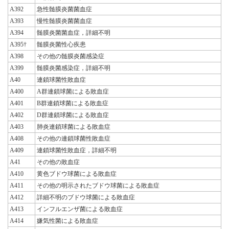
A392
急性髄膜炎菌菌血症
A393
慢性髄膜炎菌菌血症
A394
髄膜炎菌菌血症，詳細不明
A395†
髄膜炎菌性心疾患
A398
その他の髄膜炎菌感染症
A399
髄膜炎菌感染症，詳細不明
A40
連鎖球菌性敗血症
A400
A群連鎖球菌による敗血症
A401
B群連鎖球菌による敗血症
A402
D群連鎖球菌による敗血症
A403
肺炎連鎖球菌による敗血症
A408
その他の連鎖球菌性敗血症
A409
連鎖球菌性敗血症，詳細不明
A41
その他の敗血症
A410
黄色ブドウ球菌による敗血症
A411
その他の明示されたブドウ球菌による敗血症
A412
詳細不明のブドウ球菌による敗血症
A413
インフルエンザ菌による敗血症
A414
嫌気性菌による敗血症