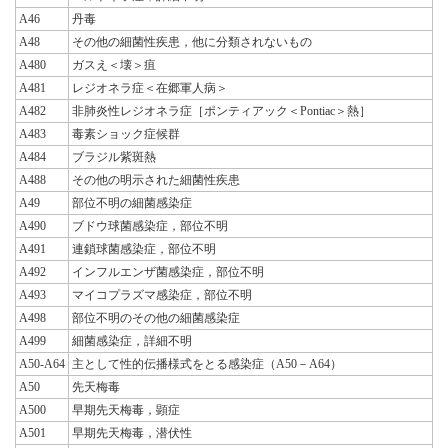
A46
丹毒
A48
その他の細菌性疾患，他に分類されないもの
A480
ガスえ＜壊＞疽
A481
レジオネラ症＜在郷軍人病＞
A482
非肺炎性レジオネラ症［ポンティアック＜Pontiac＞熱］
A483
毒素ショック症候群
A484
ブラジル紫斑熱
A488
その他の明示された細菌性疾患
A49
部位不明の細菌感染症
A490
ブドウ球菌感染症，部位不明
A491
連鎖球菌感染症，部位不明
A492
インフルエンザ菌感染症，部位不明
A493
マイコプラズマ感染症，部位不明
A498
部位不明のその他の細菌感染症
A499
細菌感染症，詳細不明
A50-A64
主として性的伝播様式をとる感染症（A50－A64）
A50
先天梅毒
A500
早期先天梅毒，顕症
A501
早期先天梅毒，潜伏性