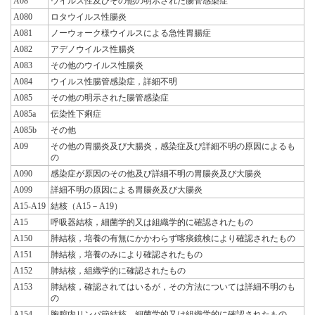
A08
ウイルス性及びその他の明示された腸管感染症
A080
ロタウイルス性腸炎
A081
ノーウォーク様ウイルスによる急性胃腸症
A082
アデノウイルス性腸炎
A083
その他のウイルス性腸炎
A084
ウイルス性腸管感染症，詳細不明
A085
その他の明示された腸管感染症
A085a
伝染性下痢症
A085b
その他
A09
その他の胃腸炎及び大腸炎，感染症及び詳細不明の原因によるも
の
A090
感染症が原因のその他及び詳細不明の胃腸炎及び大腸炎
A099
詳細不明の原因による胃腸炎及び大腸炎
A15-A19
結核（A15－A19）
A15
呼吸器結核，細菌学的又は組織学的に確認されたもの
A150
肺結核，培養の有無にかかわらず喀痰鏡検により確認されたもの
A151
肺結核，培養のみにより確認されたもの
A152
肺結核，組織学的に確認されたもの
A153
肺結核，確認されてはいるが，その方法については詳細不明のも
の
A154
胸腔内リンパ節結核，細菌学的又は組織学的に確認されたもの