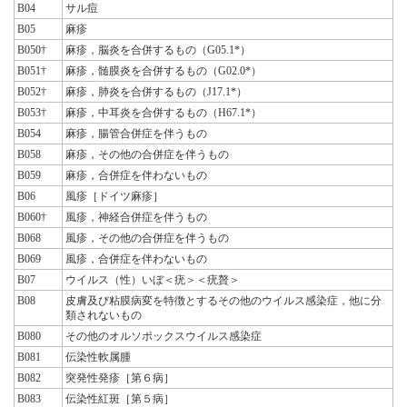
B04
サル痘
B05
麻疹
B050†
麻疹，脳炎を合併するもの（G05.1*）
B051†
麻疹，髄膜炎を合併するもの（G02.0*）
B052†
麻疹，肺炎を合併するもの（J17.1*）
B053†
麻疹，中耳炎を合併するもの（H67.1*）
B054
麻疹，腸管合併症を伴うもの
B058
麻疹，その他の合併症を伴うもの
B059
麻疹，合併症を伴わないもの
B06
風疹［ドイツ麻疹］
B060†
風疹，神経合併症を伴うもの
B068
風疹，その他の合併症を伴うもの
B069
風疹，合併症を伴わないもの
B07
ウイルス（性）いぼ＜疣＞＜疣贅＞
B08
皮膚及び粘膜病変を特徴とするその他のウイルス感染症，他に分
類されないもの
B080
その他のオルソポックスウイルス感染症
B081
伝染性軟属腫
B082
突発性発疹［第６病］
B083
伝染性紅斑［第５病］