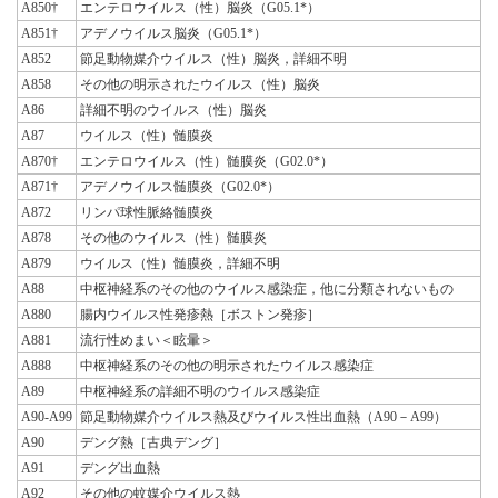
A850†
エンテロウイルス（性）脳炎（G05.1*）
A851†
アデノウイルス脳炎（G05.1*）
A852
節足動物媒介ウイルス（性）脳炎，詳細不明
A858
その他の明示されたウイルス（性）脳炎
A86
詳細不明のウイルス（性）脳炎
A87
ウイルス（性）髄膜炎
A870†
エンテロウイルス（性）髄膜炎（G02.0*）
A871†
アデノウイルス髄膜炎（G02.0*）
A872
リンパ球性脈絡髄膜炎
A878
その他のウイルス（性）髄膜炎
A879
ウイルス（性）髄膜炎，詳細不明
A88
中枢神経系のその他のウイルス感染症，他に分類されないもの
A880
腸内ウイルス性発疹熱［ボストン発疹］
A881
流行性めまい＜眩暈＞
A888
中枢神経系のその他の明示されたウイルス感染症
A89
中枢神経系の詳細不明のウイルス感染症
A90-A99
節足動物媒介ウイルス熱及びウイルス性出血熱（A90－A99）
A90
デング熱［古典デング］
A91
デング出血熱
A92
その他の蚊媒介ウイルス熱