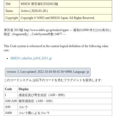
Title
MHLW 厚労省ICD102013版
Status
Active ( 2026-01-28 )
Copyright
Copyright © WHO and MHLW Japan. All Rights Reserved.
厚労省 2013版 http://www.mhlw.go.jp/toukei/sippei — 最初の2000 件だけの表示に
限定（fragment化）, CodeSystem件数:14877 —
This Code system is referenced in the content logical definition of the following value
sets:
MHLW_valueSet_icd10_2013_jp
version: 1; Last updated: 2022-10-04 00:45:56+0900; Language: ja
このコードシステム は以下のコードを含むフラグメントを提供します:
Code
Display
I
感染症及び寄生虫症（A00－B99）
A00-A09
腸管感染症（A00－A09）
A00
コレラ
A000
コレラ菌によるコレラ