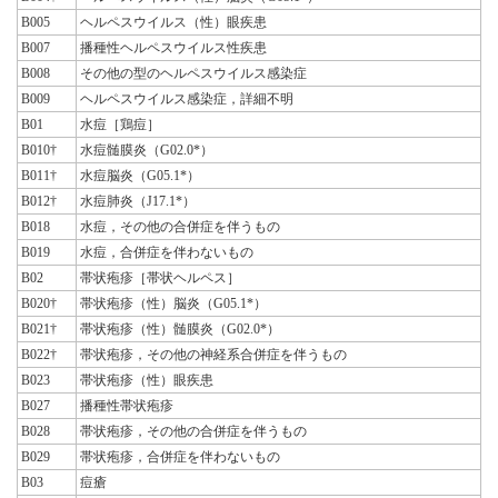
B005
ヘルペスウイルス（性）眼疾患
B007
播種性ヘルペスウイルス性疾患
B008
その他の型のヘルペスウイルス感染症
B009
ヘルペスウイルス感染症，詳細不明
B01
水痘［鶏痘］
B010†
水痘髄膜炎（G02.0*）
B011†
水痘脳炎（G05.1*）
B012†
水痘肺炎（J17.1*）
B018
水痘，その他の合併症を伴うもの
B019
水痘，合併症を伴わないもの
B02
帯状疱疹［帯状ヘルペス］
B020†
帯状疱疹（性）脳炎（G05.1*）
B021†
帯状疱疹（性）髄膜炎（G02.0*）
B022†
帯状疱疹，その他の神経系合併症を伴うもの
B023
帯状疱疹（性）眼疾患
B027
播種性帯状疱疹
B028
帯状疱疹，その他の合併症を伴うもの
B029
帯状疱疹，合併症を伴わないもの
B03
痘瘡