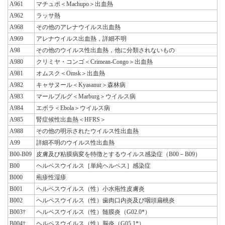
A961
マチュポ＜Machupo＞出血熱
A962
ラッサ熱
A968
その他のアレナウイルス出血熱
A969
アレナウイルス出血熱，詳細不明
A98
その他のウイルス性出血熱，他に分類されないもの
A980
クリミヤ・コンゴ＜Crimean-Congo＞出血熱
A981
オムスク＜Omsk＞出血熱
A982
キャサヌール＜Kyasanur＞森林病
A983
マールブルグ＜Marburg＞ウイルス病
A984
エボラ＜Ebola＞ウイルス病
A985
腎症候性出血熱＜HFRS＞
A988
その他の明示されたウイルス性出血熱
A99
詳細不明のウイルス性出血熱
B00-B09
皮膚及び粘膜病変を特徴とするウイルス感染症（B00－B09）
B00
ヘルペスウイルス［単純ヘルペス］感染症
B000
疱疹性湿疹
B001
ヘルペスウイルス（性）小水疱性皮膚炎
B002
ヘルペスウイルス（性）歯肉口内炎及び咽頭扁桃炎
B003†
ヘルペスウイルス（性）髄膜炎（G02.0*）
B004†
ヘルペスウイルス（性）脳炎（G05.1*）