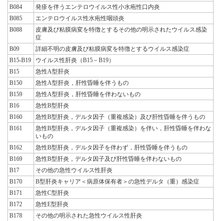
B084
発疹を伴うエンテロウイルス性小水疱性口内炎
B085
エンテロウイルス性水疱性咽頭炎
B088
皮膚及び粘膜病変を特徴とするその他の明示されたウイルス感染
症
B09
詳細不明の皮膚及び粘膜病変を特徴とするウイルス感染症
B15-B19
ウイルス性肝炎（B15－B19）
B15
急性A型肝炎
B150
急性A型肝炎，肝性昏睡を伴うもの
B159
急性A型肝炎，肝性昏睡を伴わないもの
B16
急性B型肝炎
B160
急性B型肝炎，デルタ因子（重複感染）及び肝性昏睡を伴うもの
B161
急性B型肝炎，デルタ因子（重複感染）を伴い，肝性昏睡を伴わな
いもの
B162
急性B型肝炎，デルタ因子を伴わず，肝性昏睡を伴うもの
B169
急性B型肝炎，デルタ因子及び肝性昏睡を伴わないもの
B17
その他の急性ウイルス性肝炎
B170
B型肝炎キャリア＜病原体保有者＞の急性デルタ（重）感染症
B171
急性C型肝炎
B172
急性E型肝炎
B178
その他の明示された急性ウイルス性肝炎