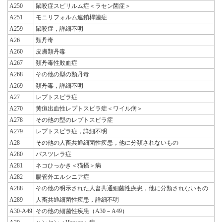
A250
鼠咬症スピリルム症＜ラセン菌症＞
A251
モニリフォルム連鎖桿菌症
A259
鼠咬症，詳細不明
A26
類丹毒
A260
皮膚類丹毒
A267
類丹毒性敗血症
A268
その他の型の類丹毒
A269
類丹毒，詳細不明
A27
レプトスピラ症
A270
黄疸出血性レプトスピラ症＜ワイル病＞
A278
その他の型のレプトスピラ症
A279
レプトスピラ症，詳細不明
A28
その他の人畜共通細菌性疾患，他に分類されないもの
A280
パスツレラ症
A281
ネコひっかき＜猫掻＞病
A282
腸管外エルシニア症
A288
その他の明示された人畜共通細菌性疾患，他に分類されないもの
A289
人畜共通細菌性疾患，詳細不明
A30-A49
その他の細菌性疾患（A30－A49）