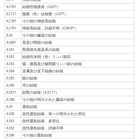
A170†
結核性髄膜炎（G01*）
A171†
髄膜（性）結核腫（G07*）
A178†
その他の神経系結核
A179†
神経系結核，詳細不明（G99.8*）
A18
その他の臓器の結核
A180†
骨及び関節の結核
A181
腎尿路生殖器系の結核
A182
結核性末梢（性）リンパ節症
A183
腸，腹膜及び腸間膜リンパ節の結核
A184
皮膚及び皮下組織の結核
A185
眼の結核
A186
耳の結核
A187†
副腎の結核（E35.1*）
A188
その他の明示された臓器の結核
A19
粟粒結核
A190
急性粟粒結核，単一の明示された部位
A191
急性粟粒結核，多部位
A192
急性粟粒結核，詳細不明
A198
その他の粟粒結核