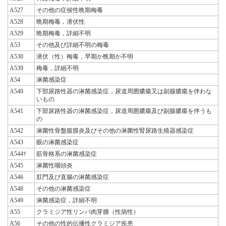
A527
その他の症候性晩期梅毒
A528
晩期梅毒，潜伏性
A529
晩期梅毒，詳細不明
A53
その他及び詳細不明の梅毒
A530
潜伏（性）梅毒，早期か晩期か不明
A539
梅毒，詳細不明
A54
淋菌感染症
A540
下部尿路性器の淋菌感染症，尿道周囲膿瘍又は副腺膿瘍を伴わな
いもの
A541
下部尿路性器の淋菌感染症，尿道周囲膿瘍及び副腺膿瘍を伴うも
の
A542
淋菌性骨盤腹膜炎及びその他の淋菌性腎尿路生殖器感染症
A543
眼の淋菌感染症
A544†
筋骨格系の淋菌感染症
A545
淋菌性咽頭炎
A546
肛門及び直腸の淋菌感染症
A548
その他の淋菌感染症
A549
淋菌感染症，詳細不明
A55
クラミジア性リンパ肉芽腫（性病性）
A56
その他の性的伝播性クラミジア疾患