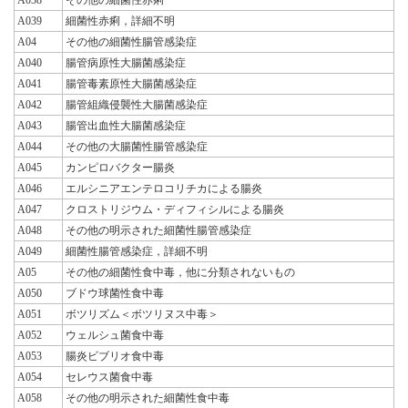
A039
細菌性赤痢，詳細不明
A04
その他の細菌性腸管感染症
A040
腸管病原性大腸菌感染症
A041
腸管毒素原性大腸菌感染症
A042
腸管組織侵襲性大腸菌感染症
A043
腸管出血性大腸菌感染症
A044
その他の大腸菌性腸管感染症
A045
カンピロバクター腸炎
A046
エルシニアエンテロコリチカによる腸炎
A047
クロストリジウム・ディフィシルによる腸炎
A048
その他の明示された細菌性腸管感染症
A049
細菌性腸管感染症，詳細不明
A05
その他の細菌性食中毒，他に分類されないもの
A050
ブドウ球菌性食中毒
A051
ボツリズム＜ボツリヌス中毒＞
A052
ウェルシュ菌食中毒
A053
腸炎ビブリオ食中毒
A054
セレウス菌食中毒
A058
その他の明示された細菌性食中毒