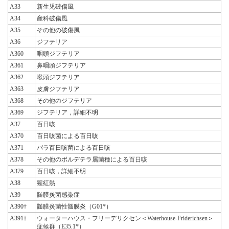
A33
新生児破傷風
A34
産科破傷風
A35
その他の破傷風
A36
ジフテリア
A360
咽頭ジフテリア
A361
鼻咽頭ジフテリア
A362
喉頭ジフテリア
A363
皮膚ジフテリア
A368
その他のジフテリア
A369
ジフテリア，詳細不明
A37
百日咳
A370
百日咳菌による百日咳
A371
パラ百日咳菌による百日咳
A378
その他のボルデテラ属菌種による百日咳
A379
百日咳，詳細不明
A38
猩紅熱
A39
髄膜炎菌感染症
A390†
髄膜炎菌性髄膜炎（G01*）
A391†
ウォーターハウス・フリーデリクセン＜Waterhouse-Friderichsen＞
症候群（E35.1*）