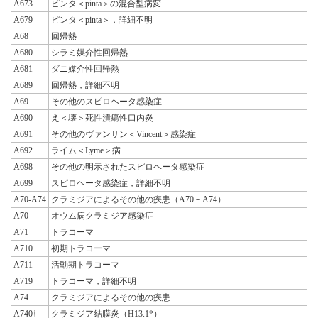
A673
ピンタ＜pinta＞の混合型病変
A679
ピンタ＜pinta＞，詳細不明
A68
回帰熱
A680
シラミ媒介性回帰熱
A681
ダニ媒介性回帰熱
A689
回帰熱，詳細不明
A69
その他のスピロヘータ感染症
A690
え＜壊＞死性潰瘍性口内炎
A691
その他のヴァンサン＜Vincent＞感染症
A692
ライム＜Lyme＞病
A698
その他の明示されたスピロヘータ感染症
A699
スピロヘータ感染症，詳細不明
A70-A74
クラミジアによるその他の疾患（A70－A74）
A70
オウム病クラミジア感染症
A71
トラコーマ
A710
初期トラコーマ
A711
活動期トラコーマ
A719
トラコーマ，詳細不明
A74
クラミジアによるその他の疾患
A740†
クラミジア結膜炎（H13.1*）