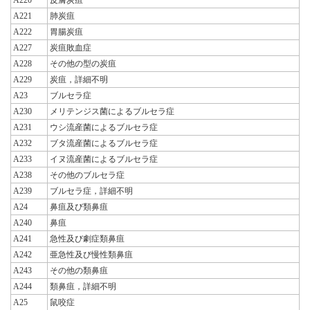
A221
肺炭疽
A222
胃腸炭疽
A227
炭疽敗血症
A228
その他の型の炭疽
A229
炭疽，詳細不明
A23
ブルセラ症
A230
メリテンジス菌によるブルセラ症
A231
ウシ流産菌によるブルセラ症
A232
ブタ流産菌によるブルセラ症
A233
イヌ流産菌によるブルセラ症
A238
その他のブルセラ症
A239
ブルセラ症，詳細不明
A24
鼻疽及び類鼻疽
A240
鼻疽
A241
急性及び劇症類鼻疽
A242
亜急性及び慢性類鼻疽
A243
その他の類鼻疽
A244
類鼻疽，詳細不明
A25
鼠咬症