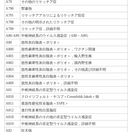
A79
その他のリケッチア症
A790
塹壕熱
A791
リケッチアアカリによるリケッチア痘症
A798
その他の明示されたリケッチア症
A799
リケッチア症，詳細不明
A80-A89
中枢神経系のウイルス感染症（A80－A89）
A80
急性灰白髄炎＜ポリオ＞
A800
急性麻痺性灰白髄炎＜ポリオ＞，ワクチン関連
A801
急性麻痺性灰白髄炎＜ポリオ＞，輸入野生株
A802
急性麻痺性灰白髄炎＜ポリオ＞，国内野生株
A803
急性麻痺性灰白髄炎＜ポリオ＞，その他及び詳細不明
A804
急性非麻痺性灰白髄炎＜ポリオ＞
A809
急性灰白髄炎＜ポリオ＞，詳細不明
A81
中枢神経系の非定型ウイルス感染症
A810
クロイツフェルト・ヤコブ＜Creutzfeldt-Jakob＞病
A811
亜急性硬化性全脳炎＜SSPE＞
A812
進行性多巣性白質脳症
A818
中枢神経系のその他の非定型ウイルス感染症
A819
中枢神経系の非定型ウイルス感染症，詳細不明
A82
狂犬病