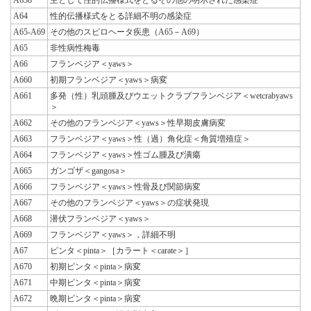
A64
性的伝播様式をとる詳細不明の感染症
A65-A69
その他のスピロヘータ疾患（A65－A69）
A65
非性病性梅毒
A66
フランベジア＜yaws＞
A660
初期フランベジア＜yaws＞病変
A661
多発（性）乳頭腫及びウエットクラブフランベジア＜wetcrabyaws
＞
A662
その他のフランベジア＜yaws＞性早期皮膚病変
A663
フランベジア＜yaws＞性（過）角化症＜角質増殖症＞
A664
フランベジア＜yaws＞性ゴム腫及び潰瘍
A665
ガンゴザ＜gangosa＞
A666
フランベジア＜yaws＞性骨及び関節病変
A667
その他のフランベジア＜yaws＞の症状発現
A668
潜伏フランベジア＜yaws＞
A669
フランベジア＜yaws＞，詳細不明
A67
ピンタ＜pinta＞［カラート＜carate＞］
A670
初期ピンタ＜pinta＞病変
A671
中期ピンタ＜pinta＞病変
A672
晩期ピンタ＜pinta＞病変