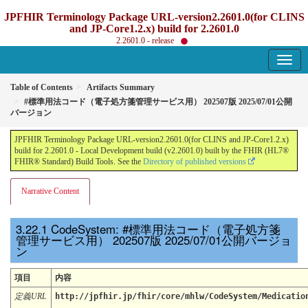
JPFHIR Terminology Package URL-version2.2601.0(for CLINS
and JP-Core1.2.x) build for 2.2601.0
2.2601.0 - release
Table of Contents
Artifacts Summary
#標準用法コード（電子処方箋管理サービス用） 202507版 2025/07/01公開
バージョン
JPFHIR Terminology Package URL-version2.2601.0(for CLINS and JP-Core1.2.x)
build for 2.2601.0 - Local Development build (v2.2601.0) built by the FHIR (HL7®
FHIR® Standard) Build Tools. See the
Directory of published versions
Narrative Content
CodeSystem: #標準用法コード（電子処方箋
管理サービス用） 202507版 2025/07/01公開バージョ
ン
項目
内容
定義URL
http://jpfhir.jp/fhir/core/mhlw/CodeSystem/Medicatio