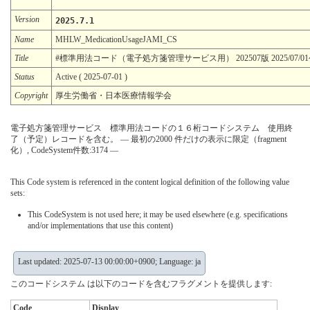
Version
2025.7.1
Name
MHLW_MedicationUsageJAMI_CS
Title
#標準用法コード（電子処方箋管理サービス用） 202507版 2025/07/
Status
Active ( 2025-07-01 )
Copyright
厚生労働省・日本医療情報学会
電子処方箋管理サービス 標準用法コードの１６桁コードシステム 使用終
了（予定）レコードを含む。 — 最初の2000 件だけの表示に限定（fragment
化）, CodeSystem件数:3174 —
This Code system is referenced in the content logical definition of the following value
sets:
This CodeSystem is not used here; it may be used elsewhere (e.g. specifications
and/or implementations that use this content)
Last updated: 2025-07-13 00:00:00+0900; Language: ja
このコードシステム は以下のコードを含むフラグメントを提供します:
Code
Display