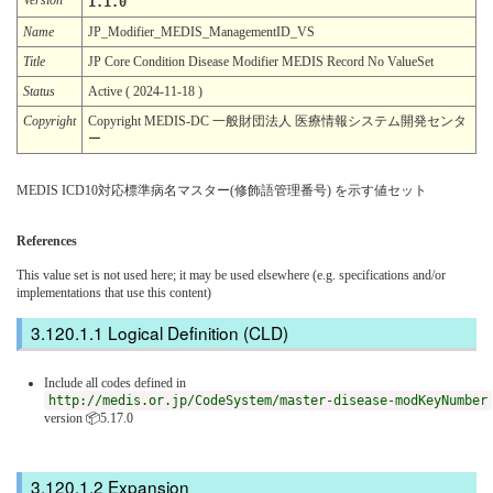
1.1.0
Name
JP_Modifier_MEDIS_ManagementID_VS
Title
JP Core Condition Disease Modifier MEDIS Record No ValueSet
Status
Active ( 2024-11-18 )
Copyright
Copyright MEDIS-DC 一般財団法人 医療情報システム開発センタ
ー
MEDIS ICD10対応標準病名マスター(修飾語管理番号) を示す値セット
References
This value set is not used here; it may be used elsewhere (e.g. specifications and/or
implementations that use this content)
Logical Definition (CLD)
Include all codes defined in
http://medis.or.jp/CodeSystem/master-disease-modKeyNumber
version 📦5.17.0
Expansion