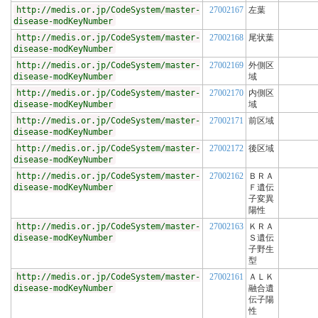
http://medis.or.jp/CodeSystem/master-
27002167
左葉
disease-modKeyNumber
http://medis.or.jp/CodeSystem/master-
27002168
尾状葉
disease-modKeyNumber
http://medis.or.jp/CodeSystem/master-
27002169
外側区
disease-modKeyNumber
域
http://medis.or.jp/CodeSystem/master-
27002170
内側区
disease-modKeyNumber
域
http://medis.or.jp/CodeSystem/master-
27002171
前区域
disease-modKeyNumber
http://medis.or.jp/CodeSystem/master-
27002172
後区域
disease-modKeyNumber
http://medis.or.jp/CodeSystem/master-
27002162
ＢＲＡ
disease-modKeyNumber
Ｆ遺伝
子変異
陽性
http://medis.or.jp/CodeSystem/master-
27002163
ＫＲＡ
disease-modKeyNumber
Ｓ遺伝
子野生
型
http://medis.or.jp/CodeSystem/master-
27002161
ＡＬＫ
disease-modKeyNumber
融合遺
伝子陽
性