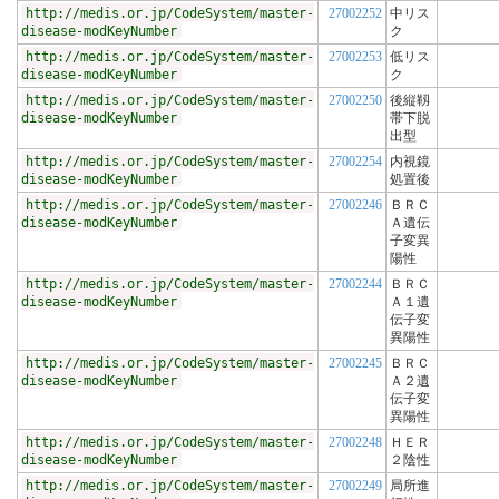
http://medis.or.jp/CodeSystem/master-
27002252
中リス
disease-modKeyNumber
ク
http://medis.or.jp/CodeSystem/master-
27002253
低リス
disease-modKeyNumber
ク
http://medis.or.jp/CodeSystem/master-
27002250
後縦靱
disease-modKeyNumber
帯下脱
出型
http://medis.or.jp/CodeSystem/master-
27002254
内視鏡
disease-modKeyNumber
処置後
http://medis.or.jp/CodeSystem/master-
27002246
ＢＲＣ
disease-modKeyNumber
Ａ遺伝
子変異
陽性
http://medis.or.jp/CodeSystem/master-
27002244
ＢＲＣ
disease-modKeyNumber
Ａ１遺
伝子変
異陽性
http://medis.or.jp/CodeSystem/master-
27002245
ＢＲＣ
disease-modKeyNumber
Ａ２遺
伝子変
異陽性
http://medis.or.jp/CodeSystem/master-
27002248
ＨＥＲ
disease-modKeyNumber
２陰性
http://medis.or.jp/CodeSystem/master-
27002249
局所進