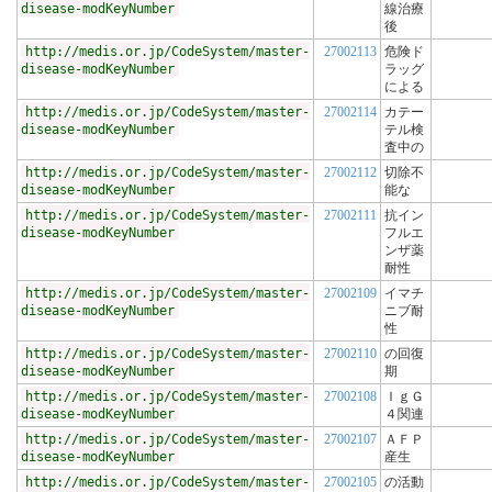
disease-modKeyNumber
線治療
後
http://medis.or.jp/CodeSystem/master-
27002113
危険ド
disease-modKeyNumber
ラッグ
による
http://medis.or.jp/CodeSystem/master-
27002114
カテー
disease-modKeyNumber
テル検
査中の
http://medis.or.jp/CodeSystem/master-
27002112
切除不
disease-modKeyNumber
能な
http://medis.or.jp/CodeSystem/master-
27002111
抗イン
disease-modKeyNumber
フルエ
ンザ薬
耐性
http://medis.or.jp/CodeSystem/master-
27002109
イマチ
disease-modKeyNumber
ニブ耐
性
http://medis.or.jp/CodeSystem/master-
27002110
の回復
disease-modKeyNumber
期
http://medis.or.jp/CodeSystem/master-
27002108
ＩｇＧ
disease-modKeyNumber
４関連
http://medis.or.jp/CodeSystem/master-
27002107
ＡＦＰ
disease-modKeyNumber
産生
http://medis.or.jp/CodeSystem/master-
27002105
の活動