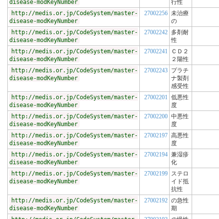
disease-modKeyNumber
行性
http://medis.or.jp/CodeSystem/master-
27002256
未治療
disease-modKeyNumber
の
http://medis.or.jp/CodeSystem/master-
27002242
多剤耐
disease-modKeyNumber
性
http://medis.or.jp/CodeSystem/master-
27002241
ＣＤ２
disease-modKeyNumber
２陽性
http://medis.or.jp/CodeSystem/master-
27002243
プラチ
disease-modKeyNumber
ナ製剤
感受性
http://medis.or.jp/CodeSystem/master-
27002201
低悪性
disease-modKeyNumber
度
http://medis.or.jp/CodeSystem/master-
27002200
中悪性
disease-modKeyNumber
度
http://medis.or.jp/CodeSystem/master-
27002197
高悪性
disease-modKeyNumber
度
http://medis.or.jp/CodeSystem/master-
27002194
兼湿疹
disease-modKeyNumber
化
http://medis.or.jp/CodeSystem/master-
27002199
ステロ
disease-modKeyNumber
イド抵
抗性
http://medis.or.jp/CodeSystem/master-
27002192
の急性
disease-modKeyNumber
期