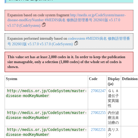
Expansion based on code system fragment
http://medis.or.jp/CodeSystem/master-
disease-modKeyNumber #MEDIS病名 修飾語管理番号 202601版 v5.17.0
v5.17.0 (CodeSystem)
Expansion performed internally based on
codesystem #MEDIS病名 修飾語管理番
号 202601版 v5.17.0 v5.17.0 (CodeSystem)
This value set has at least 2,000 codes in it. In order to keep the publication
size manageable, only a selection (1,000 codes) of the whole set of codes is
shown.
System
Code
Display
Definition
(ja)
http://medis.or.jp/CodeSystem/master-
27002247
ＧＬＡ
disease-modKeyNumber
遺伝子
変異陽
性
http://medis.or.jp/CodeSystem/master-
27002255
内分泌
disease-modKeyNumber
療法未
治療の
http://medis.or.jp/CodeSystem/master-
27002251
高リス
disease-modKeyNumber
ク