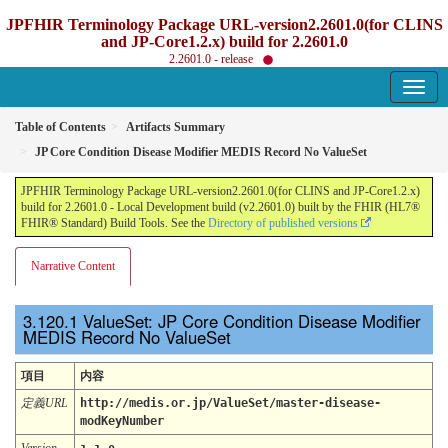
JPFHIR Terminology Package URL-version2.2601.0(for CLINS
and JP-Core1.2.x) build for 2.2601.0
2.2601.0 - release
Table of Contents
Artifacts Summary
JP Core Condition Disease Modifier MEDIS Record No ValueSet
JPFHIR Terminology Package URL-version2.2601.0(for CLINS and JP-Core1.2.x)
build for 2.2601.0 - Local Development build (v2.2601.0) built by the FHIR (HL7®
FHIR® Standard) Build Tools. See the
Directory of published versions
Narrative Content
ValueSet: JP Core Condition Disease Modifier
MEDIS Record No ValueSet
項目
内容
定義URL
http://medis.or.jp/ValueSet/master-disease-
modKeyNumber
Version