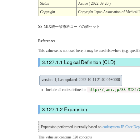
Status
Active ( 2022-09-26 )
Copyright
Copyright Japan Association of 
SS-MIX統一診療科コードの値セット
References
This value set is not used here; it may be used elsewhere (e.g. specif
Logical Definition (CLD)
version: 1; Last updated: 2022-10-11 21:02:04+0900
Include all codes defined in
http://jami.jp/SS-MIX2/
Expansion
Expansion performed internally based on
codesystem JP Core De
This value set contains 320 concepts