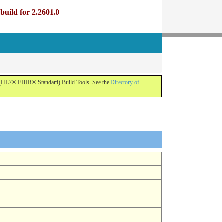
uild for 2.2601.0
R (HL7® FHIR® Standard) Build Tools. See the
Directory of