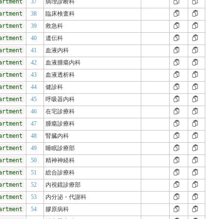
artment
37
病理診断科
artment
38
臨床検査科
artment
39
救急科
artment
40
遺伝科
artment
41
血液内科
artment
42
血液腫瘍内科
artment
43
血液透析科
artment
44
健診科
artment
45
呼吸器内科
artment
46
在宅診療科
artment
47
腫瘍診療科
artment
48
腎臓内科
artment
49
睡眠診療部
artment
50
精神神経科
artment
51
総合診療科
artment
52
内視鏡診療部
artment
53
内分泌・代謝科
artment
54
膠原病科