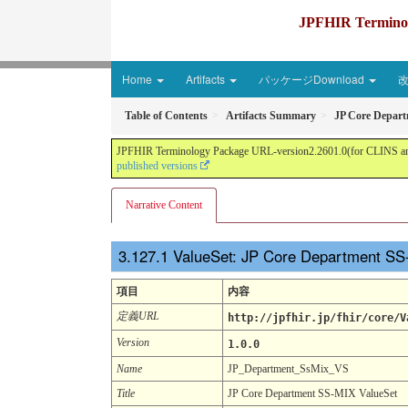
JPFHIR Terminolo
Home
Artifacts
パッケージDownload
Table of Contents
Artifacts Summary
JP Core Depar
JPFHIR Terminology Package URL-version2.2601.0(for CLINS and 
published versions
Narrative Content
ValueSet: JP Core Department S
項目
内容
定義URL
http://jpfhir.jp/fhir/core/V
Version
1.0.0
Name
JP_Department_SsMix_VS
Title
JP Core Department SS-MIX ValueSet