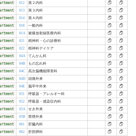
artment
012
第２内科
artment
013
第３内科
artment
014
第４内科
artment
018
一般内科
artment
01A
被爆放射線医療内科
artment
021
精神科・心の診療科
artment
022
精神科デイケア
artment
04A
てんかん科
artment
04B
もの忘れ科
artment
04C
高次脳機能障害科
artment
04D
頭痛外来
artment
04E
脳卒中外来
artment
051
呼吸器・アレルギー科
artment
052
呼吸器・感染症内科
artment
05A
せき外来
artment
05B
禁煙外来
artment
061
肝臓内科
artment
062
肝胆膵科