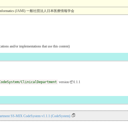
Medical Informatics (JAMI) 一般社団法人日本医療情報学会
ications and/or implementations that use this content)
CodeSystem/ClinicalDepartment
version 📦1.1.1
partment SS-MIX CodeSystem v1.1.1 (CodeSystem)