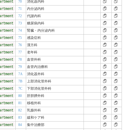
artment
70
消化器内科
artment
71
内分泌内科
artment
72
代謝内科
artment
73
糖尿病内科
artment
74
腎臓・内分泌内科
artment
75
感染症科
artment
76
漢方科
artment
77
老年科
artment
78
血管外科
artment
79
血管内治療科
artment
7A
消化器外科
artment
7B
上部消化管外科
artment
7C
下部消化管外科
artment
80
肝胆膵外科
artment
81
移植外科
artment
82
乳腺外科
artment
83
緩和ケア科
artment
84
集中治療部