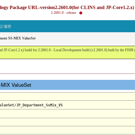
gy Package URL-version2.2601.0(for CLINS and JP-Core1.2.x) b
2.2601.0 - release
改訂履歴
tment SS-MIX ValueSet
JP-Core1.2.x) build for 2.2601.0 - Local Development build (v2.2601.0) built by the FHI
S-MIX ValueSet
alueSet/JP_Department_SsMix_VS