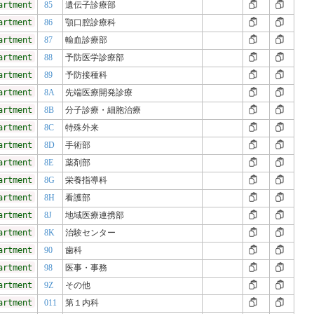
artment
85
遺伝子診療部
artment
86
顎口腔診療科
artment
87
輸血診療部
artment
88
予防医学診療部
artment
89
予防接種科
artment
8A
先端医療開発診療
artment
8B
分子診療・細胞治療
artment
8C
特殊外来
artment
8D
手術部
artment
8E
薬剤部
artment
8G
栄養指導科
artment
8H
看護部
artment
8J
地域医療連携部
artment
8K
治験センター
artment
90
歯科
artment
98
医事・事務
artment
9Z
その他
artment
011
第１内科