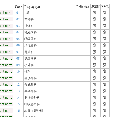
Code
Display (ja)
Definition
JSON
XML
artment
01
内科
artment
02
精神科
artment
03
神経科
artment
04
神経内科
artment
05
呼吸器科
artment
06
消化器科
artment
07
胃腸科
artment
08
循環器科
artment
09
小児科
artment
10
外科
artment
11
整形外科
artment
12
形成外科
artment
13
美容外科
artment
14
脳神経外科
artment
15
呼吸器外科
artment
16
心臓血管外科