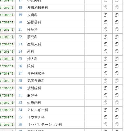
artment
17
小児外科
artment
18
皮膚泌尿器科
artment
19
皮膚科
artment
20
泌尿器科
artment
21
性病科
artment
22
肛門科
artment
23
産婦人科
artment
24
産科
artment
25
婦人科
artment
26
眼科
artment
27
耳鼻咽喉科
artment
28
気管食道科
artment
30
放射線科
artment
31
麻酔科
artment
33
心療内科
artment
34
アレルギー科
artment
35
リウマチ科
artment
36
リハビリテーション科