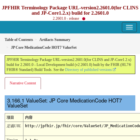
JPFHIR Terminology Package URL-version2.2601.0(for CLINS
and JP-Core1.2.x) build for 2.2601.0
2.2601.0 - release
Table of Contents
Artifacts Summary
JP Core MedicationCode HOT7 ValueSet
JPFHIR Terminology Package URL-version2.2601.0(for CLINS and JP-Core1.2.x)
build for 2.2601.0 - Local Development build (v2.2601.0) built by the FHIR (HL7®
FHIR® Standard) Build Tools. See the
Directory of published versions
Narrative Content
ValueSet: JP Core MedicationCode HOT7
ValueSet
項目
内容
定義URL
http://jpfhir.jp/fhir/core/ValueSet/JP_MedicationCod
Version