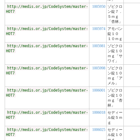
http://medis.or.jp/CodeSystem/master-
1005950
ゾピクロ
HOT7
ン錠７．
５ｍｇ
「杏林」
http://medis.or.jp/CodeSystem/master-
1005974
アモバン
HOT7
錠１０
１０ｍｇ
http://medis.or.jp/CodeSystem/master-
1005981
ゾピクロ
HOT7
ン錠１０
ｍｇ「サ
ワイ」
http://medis.or.jp/CodeSystem/master-
1005998
ゾピクロ
HOT7
ン錠１０
ｍｇ「ア
メル」
http://medis.or.jp/CodeSystem/master-
1006001
ゾピクロ
HOT7
ン錠１０
ｍｇ「杏
林」
http://medis.or.jp/CodeSystem/master-
1006018
セディー
HOT7
ル錠５ｍ
ｇ
http://medis.or.jp/CodeSystem/master-
1006025
セディー
HOT7
ル錠１０
ｍｇ