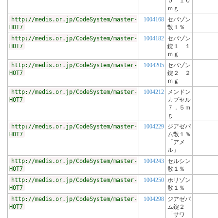
０ １０
ｍｇ
http://medis.or.jp/CodeSystem/master-
1004168
セパゾン
HOT7
散１％
http://medis.or.jp/CodeSystem/master-
1004182
セパゾン
HOT7
錠１ １
ｍｇ
http://medis.or.jp/CodeSystem/master-
1004205
セパゾン
HOT7
錠２ ２
ｍｇ
http://medis.or.jp/CodeSystem/master-
1004212
メンドン
HOT7
カプセル
７．５ｍ
ｇ
http://medis.or.jp/CodeSystem/master-
1004229
ジアゼパ
HOT7
ム散１％
「アメ
ル」
http://medis.or.jp/CodeSystem/master-
1004243
セルシン
HOT7
散１％
http://medis.or.jp/CodeSystem/master-
1004250
ホリゾン
HOT7
散１％
http://medis.or.jp/CodeSystem/master-
1004298
ジアゼパ
HOT7
ム錠２
「サワ