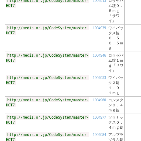
http://medis.or.jp/CodeSystem/master-
1004915
ロラゼパ
HOT7
ム錠０．
５ｍｇ
「サワ
イ」
http://medis.or.jp/CodeSystem/master-
1004939
ワイパッ
HOT7
クス錠
０．５
０．５ｍ
ｇ
http://medis.or.jp/CodeSystem/master-
1004946
ロラゼパ
HOT7
ム錠１ｍ
ｇ「サワ
イ」
http://medis.or.jp/CodeSystem/master-
1004953
ワイパッ
HOT7
クス錠
１．０
１ｍｇ
http://medis.or.jp/CodeSystem/master-
1004960
コンスタ
HOT7
ン０．４
ｍｇ錠
http://medis.or.jp/CodeSystem/master-
1004977
ソラナッ
HOT7
クス０．
４ｍｇ錠
http://medis.or.jp/CodeSystem/master-
1004984
アルプラ
HOT7
ゾラム錠