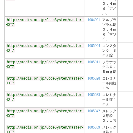
０．４ｍ
ｇ「アメ
ル」
http://medis.or.jp/CodeSystem/master-
1004991
アルプラ
HOT7
ゾラム錠
０．４ｍ
ｇ「サワ
イ」
http://medis.or.jp/CodeSystem/master-
1005004
コンスタ
HOT7
ン０．８
ｍｇ錠
http://medis.or.jp/CodeSystem/master-
1005011
ソラナッ
HOT7
クス０．
８ｍｇ錠
http://medis.or.jp/CodeSystem/master-
1005028
コレミナ
HOT7
ール細粒
１％
http://medis.or.jp/CodeSystem/master-
1005035
コレミナ
HOT7
ール錠４
ｍｇ
http://medis.or.jp/CodeSystem/master-
1005042
メレック
HOT7
ス細粒
０．１％
http://medis.or.jp/CodeSystem/master-
1005059
メレック
HOT7
ス錠０．