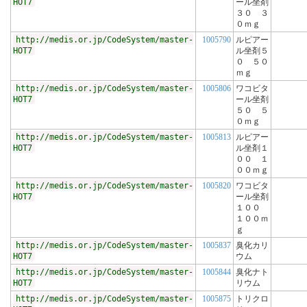
HOT7
ール坐剤
３０ ３
０ｍｇ
http://medis.or.jp/CodeSystem/master-
1005790
ルピアー
HOT7
ル坐剤５
０ ５０
ｍｇ
http://medis.or.jp/CodeSystem/master-
1005806
ワコビタ
HOT7
ール坐剤
５０ ５
０ｍｇ
http://medis.or.jp/CodeSystem/master-
1005813
ルピアー
HOT7
ル坐剤１
００ １
００ｍｇ
http://medis.or.jp/CodeSystem/master-
1005820
ワコビタ
HOT7
ール坐剤
１００
１００ｍ
ｇ
http://medis.or.jp/CodeSystem/master-
1005837
臭化カリ
HOT7
ウム
http://medis.or.jp/CodeSystem/master-
1005844
臭化ナト
HOT7
リウム
http://medis.or.jp/CodeSystem/master-
1005875
トリクロ