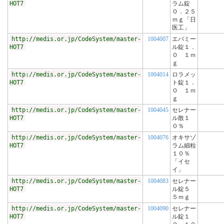
HOT7
ラム錠
０．２５
ｍｇ「日
医工」
http://medis.or.jp/CodeSystem/master-
1004007
エバミー
HOT7
ル錠１．
０ １ｍ
ｇ
http://medis.or.jp/CodeSystem/master-
1004014
ロラメッ
HOT7
ト錠１．
０ １ｍ
ｇ
http://medis.or.jp/CodeSystem/master-
1004045
セレナー
HOT7
ル散１
０％
http://medis.or.jp/CodeSystem/master-
1004076
オキサゾ
HOT7
ラム細粒
１０％
「イセ
イ」
http://medis.or.jp/CodeSystem/master-
1004083
セレナー
HOT7
ル錠５
５ｍｇ
http://medis.or.jp/CodeSystem/master-
1004090
セレナー
HOT7
ル錠１