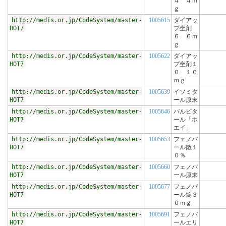
４ ４ｍ
ｇ
http://medis.or.jp/CodeSystem/master-
1005615
ダイアッ
HOT7
プ坐剤
６ ６ｍ
ｇ
http://medis.or.jp/CodeSystem/master-
1005622
ダイアッ
HOT7
プ坐剤１
０ １０
ｍｇ
http://medis.or.jp/CodeSystem/master-
1005639
イソミタ
HOT7
ール原末
http://medis.or.jp/CodeSystem/master-
1005646
バルビタ
HOT7
ール「ホ
エイ」
http://medis.or.jp/CodeSystem/master-
1005653
フェノバ
HOT7
ール散１
０％
http://medis.or.jp/CodeSystem/master-
1005660
フェノバ
HOT7
ール原末
http://medis.or.jp/CodeSystem/master-
1005677
フェノバ
HOT7
ール錠３
０ｍｇ
http://medis.or.jp/CodeSystem/master-
1005691
フェノバ
HOT7
ールエリ