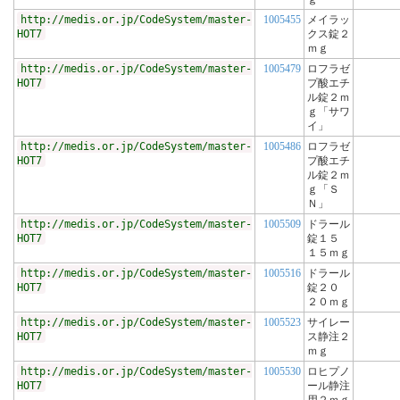
http://medis.or.jp/CodeSystem/master-
1005455
メイラッ
HOT7
クス錠２
ｍｇ
http://medis.or.jp/CodeSystem/master-
1005479
ロフラゼ
HOT7
プ酸エチ
ル錠２ｍ
ｇ「サワ
イ」
http://medis.or.jp/CodeSystem/master-
1005486
ロフラゼ
HOT7
プ酸エチ
ル錠２ｍ
ｇ「Ｓ
Ｎ」
http://medis.or.jp/CodeSystem/master-
1005509
ドラール
HOT7
錠１５
１５ｍｇ
http://medis.or.jp/CodeSystem/master-
1005516
ドラール
HOT7
錠２０
２０ｍｇ
http://medis.or.jp/CodeSystem/master-
1005523
サイレー
HOT7
ス静注２
ｍｇ
http://medis.or.jp/CodeSystem/master-
1005530
ロヒプノ
HOT7
ール静注