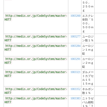
５０」
２５０ｍ
ｇ
http://medis.or.jp/CodeSystem/master-
1003260
エスクレ
HOT7
坐剤「５
００」
５００ｍ
ｇ
http://medis.or.jp/CodeSystem/master-
1003277
ユーロジ
HOT7
ン散１％
http://medis.or.jp/CodeSystem/master-
1003284
ユーロジ
HOT7
ン１ｍｇ
錠
http://medis.or.jp/CodeSystem/master-
1003291
ユーロジ
HOT7
ン２ｍｇ
錠
http://medis.or.jp/CodeSystem/master-
1003321
ダルメー
HOT7
トカプセ
ル１５
１５ｍｇ
http://medis.or.jp/CodeSystem/master-
1003352
ネルボン
HOT7
散１％
http://medis.or.jp/CodeSystem/master-
1003383
ニトラゼ
HOT7
パム細粒
１％「Ｔ