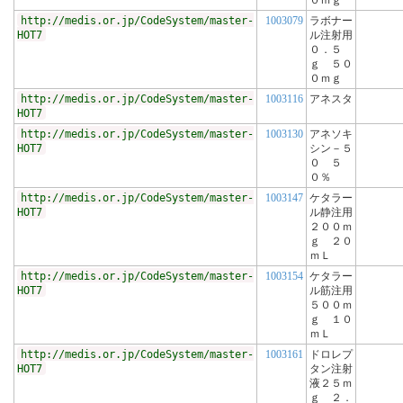
０ｍｇ
http://medis.or.jp/CodeSystem/master-
1003079
ラボナー
HOT7
ル注射用
０．５
ｇ ５０
０ｍｇ
http://medis.or.jp/CodeSystem/master-
1003116
アネスタ
HOT7
http://medis.or.jp/CodeSystem/master-
1003130
アネソキ
HOT7
シン－５
０ ５
０％
http://medis.or.jp/CodeSystem/master-
1003147
ケタラー
HOT7
ル静注用
２００ｍ
ｇ ２０
ｍＬ
http://medis.or.jp/CodeSystem/master-
1003154
ケタラー
HOT7
ル筋注用
５００ｍ
ｇ １０
ｍＬ
http://medis.or.jp/CodeSystem/master-
1003161
ドロレプ
HOT7
タン注射
液２５ｍ
ｇ ２．