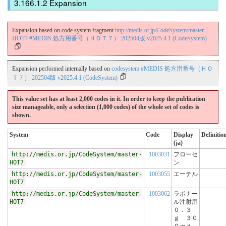
Expansion
Expansion based on code system fragment
http://medis.or.jp/CodeSystem/master-
HOT7 #MEDIS 処方用番号（ＨＯＴ７） 202504版 v2025.4.1 (CodeSystem)
Expansion performed internally based on
codesystem #MEDIS 処方用番号（ＨＯ
Ｔ７） 202504版 v2025.4.1 (CodeSystem)
This value set has at least 2,000 codes in it. In order to keep the publication
size manageable, only a selection (1,000 codes) of the whole set of codes is
shown.
System
Code
Display
Definitio
(ja)
http://medis.or.jp/CodeSystem/master-
1003031
フローセ
HOT7
ン
http://medis.or.jp/CodeSystem/master-
1003055
エーテル
HOT7
http://medis.or.jp/CodeSystem/master-
1003062
ラボナー
HOT7
ル注射用
０．３
ｇ ３０