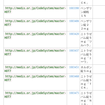
ＣＫ」
http://medis.or.jp/CodeSystem/master-
1003390
ベンザリ
HOT7
ン細粒
１％
http://medis.or.jp/CodeSystem/master-
1003406
ベンザリ
HOT7
ン錠２
２ｍｇ
http://medis.or.jp/CodeSystem/master-
1003420
ニトラゼ
HOT7
パム錠５
ｍｇ「ツ
ルハラ」
http://medis.or.jp/CodeSystem/master-
1003437
ニトラゼ
HOT7
パム錠５
ｍｇ「ト
ーワ」
http://medis.or.jp/CodeSystem/master-
1003451
ネルボン
HOT7
錠５ｍｇ
http://medis.or.jp/CodeSystem/master-
1003468
ニトラゼ
HOT7
パム錠５
ｍｇ「Ｔ
ＣＫ」
http://medis.or.jp/CodeSystem/master-
1003475
ニトラゼ
HOT7
パム錠５
ｍｇ「Ｎ
ＩＧ」