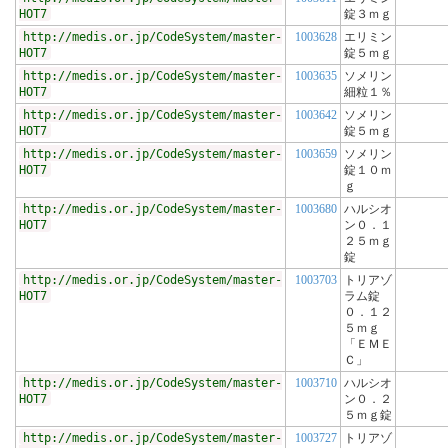
HOT7
錠３ｍｇ
http://medis.or.jp/CodeSystem/master-
1003628
エリミン
HOT7
錠５ｍｇ
http://medis.or.jp/CodeSystem/master-
1003635
ソメリン
HOT7
細粒１％
http://medis.or.jp/CodeSystem/master-
1003642
ソメリン
HOT7
錠５ｍｇ
http://medis.or.jp/CodeSystem/master-
1003659
ソメリン
HOT7
錠１０ｍ
ｇ
http://medis.or.jp/CodeSystem/master-
1003680
ハルシオ
HOT7
ン０．１
２５ｍｇ
錠
http://medis.or.jp/CodeSystem/master-
1003703
トリアゾ
HOT7
ラム錠
０．１２
５ｍｇ
「ＥＭＥ
Ｃ」
http://medis.or.jp/CodeSystem/master-
1003710
ハルシオ
HOT7
ン０．２
５ｍｇ錠
http://medis.or.jp/CodeSystem/master-
1003727
トリアゾ