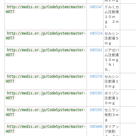
用２ｍｇ
http://medis.or.jp/CodeSystem/master-
1005547
ドルミカ
HOT7
ム注射液
１０ｍ
ｇ ２ｍ
Ｌ
http://medis.or.jp/CodeSystem/master-
1005554
セルシン
HOT7
注射液５
ｍｇ
http://medis.or.jp/CodeSystem/master-
1005561
ジアゼパ
HOT7
ム注射液
１０ｍｇ
「ＮＩ
Ｇ」
http://medis.or.jp/CodeSystem/master-
1005578
セルシン
HOT7
注射液１
０ｍｇ
http://medis.or.jp/CodeSystem/master-
1005585
ホリゾン
HOT7
注射液１
０ｍｇ
http://medis.or.jp/CodeSystem/master-
1005592
セニラン
HOT7
坐剤３ｍ
ｇ
http://medis.or.jp/CodeSystem/master-
1005608
ダイアッ
HOT7
プ坐剤