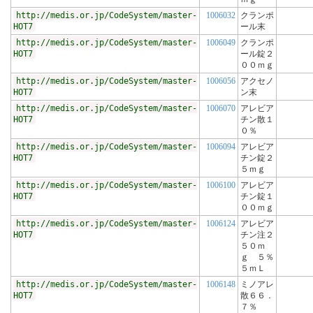
http://medis.or.jp/CodeSystem/master-
1006032
クランポ
HOT7
ール末
http://medis.or.jp/CodeSystem/master-
1006049
クランポ
HOT7
ール錠２
００ｍｇ
http://medis.or.jp/CodeSystem/master-
1006056
アクセノ
HOT7
ン末
http://medis.or.jp/CodeSystem/master-
1006070
アレビア
HOT7
チン散１
０％
http://medis.or.jp/CodeSystem/master-
1006094
アレビア
HOT7
チン錠２
５ｍｇ
http://medis.or.jp/CodeSystem/master-
1006100
アレビア
HOT7
チン錠１
００ｍｇ
http://medis.or.jp/CodeSystem/master-
1006124
アレビア
HOT7
チン注２
５０ｍ
ｇ ５％
５ｍＬ
http://medis.or.jp/CodeSystem/master-
1006148
ミノアレ
HOT7
散６６．
７％