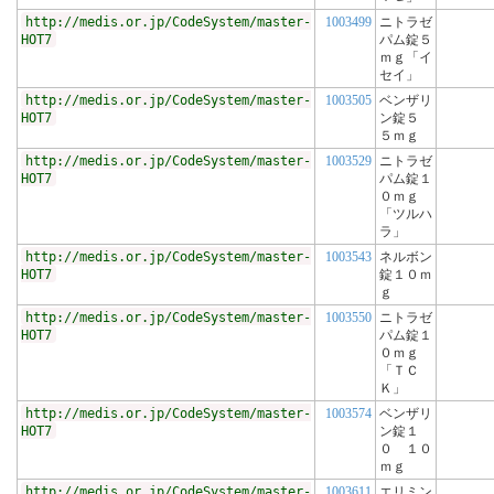
http://medis.or.jp/CodeSystem/master-
1003499
ニトラゼ
HOT7
パム錠５
ｍｇ「イ
セイ」
http://medis.or.jp/CodeSystem/master-
1003505
ベンザリ
HOT7
ン錠５
５ｍｇ
http://medis.or.jp/CodeSystem/master-
1003529
ニトラゼ
HOT7
パム錠１
０ｍｇ
「ツルハ
ラ」
http://medis.or.jp/CodeSystem/master-
1003543
ネルボン
HOT7
錠１０ｍ
ｇ
http://medis.or.jp/CodeSystem/master-
1003550
ニトラゼ
HOT7
パム錠１
０ｍｇ
「ＴＣ
Ｋ」
http://medis.or.jp/CodeSystem/master-
1003574
ベンザリ
HOT7
ン錠１
０ １０
ｍｇ
http://medis.or.jp/CodeSystem/master-
1003611
エリミン