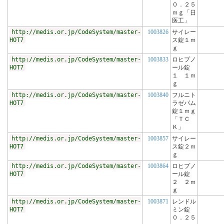
０．２５
ｍｇ「日
医工」
http://medis.or.jp/CodeSystem/master-
1003826
サイレー
HOT7
ス錠１ｍ
ｇ
http://medis.or.jp/CodeSystem/master-
1003833
ロヒプノ
HOT7
ール錠
１ １ｍ
ｇ
http://medis.or.jp/CodeSystem/master-
1003840
フルニト
HOT7
ラゼパム
錠１ｍｇ
「ＴＣ
Ｋ」
http://medis.or.jp/CodeSystem/master-
1003857
サイレー
HOT7
ス錠２ｍ
ｇ
http://medis.or.jp/CodeSystem/master-
1003864
ロヒプノ
HOT7
ール錠
２ ２ｍ
ｇ
http://medis.or.jp/CodeSystem/master-
1003871
レンドル
HOT7
ミン錠
０．２５