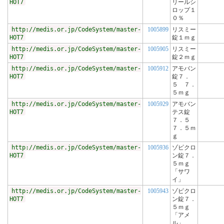
HOT7
リールシ
ロップ１
０％
http://medis.or.jp/CodeSystem/master-
1005899
リスミー
HOT7
錠１ｍｇ
http://medis.or.jp/CodeSystem/master-
1005905
リスミー
HOT7
錠２ｍｇ
http://medis.or.jp/CodeSystem/master-
1005912
アモバン
HOT7
錠７．
５ ７．
５ｍｇ
http://medis.or.jp/CodeSystem/master-
1005929
アモバン
HOT7
テス錠
７．５
７．５ｍ
ｇ
http://medis.or.jp/CodeSystem/master-
1005936
ゾピクロ
HOT7
ン錠７．
５ｍｇ
「サワ
イ」
http://medis.or.jp/CodeSystem/master-
1005943
ゾピクロ
HOT7
ン錠７．
５ｍｇ
「アメ
ル」