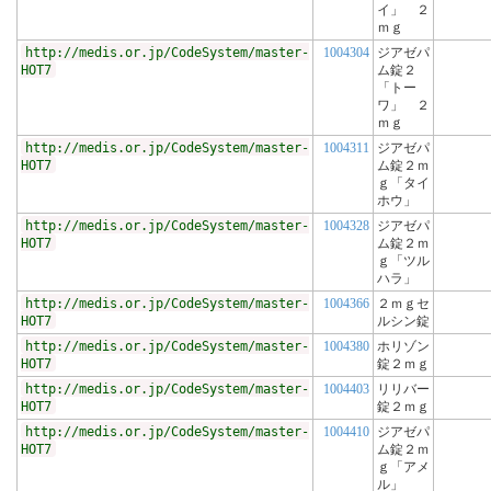
イ」 ２
ｍｇ
http://medis.or.jp/CodeSystem/master-
1004304
ジアゼパ
HOT7
ム錠２
「トー
ワ」 ２
ｍｇ
http://medis.or.jp/CodeSystem/master-
1004311
ジアゼパ
HOT7
ム錠２ｍ
ｇ「タイ
ホウ」
http://medis.or.jp/CodeSystem/master-
1004328
ジアゼパ
HOT7
ム錠２ｍ
ｇ「ツル
ハラ」
http://medis.or.jp/CodeSystem/master-
1004366
２ｍｇセ
HOT7
ルシン錠
http://medis.or.jp/CodeSystem/master-
1004380
ホリゾン
HOT7
錠２ｍｇ
http://medis.or.jp/CodeSystem/master-
1004403
リリバー
HOT7
錠２ｍｇ
http://medis.or.jp/CodeSystem/master-
1004410
ジアゼパ
HOT7
ム錠２ｍ
ｇ「アメ
ル」