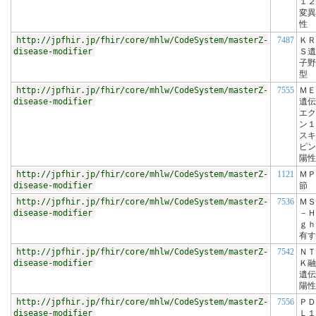
１２
変異
性
http://jpfhir.jp/fhir/core/mhlw/CodeSystem/masterZ-
7487
ＫＲ
disease-modifier
Ｓ遺
子野
型
http://jpfhir.jp/fhir/core/mhlw/CodeSystem/masterZ-
7555
ＭＥ
disease-modifier
遺伝
エク
ン１
スキ
ピン
陽性
http://jpfhir.jp/fhir/core/mhlw/CodeSystem/masterZ-
1121
ＭＰ
disease-modifier
節
http://jpfhir.jp/fhir/core/mhlw/CodeSystem/masterZ-
7536
ＭＳ
disease-modifier
－Ｈ
ｇｈ
有す
http://jpfhir.jp/fhir/core/mhlw/CodeSystem/masterZ-
7542
ＮＴ
disease-modifier
Ｋ融
遺伝
陽性
http://jpfhir.jp/fhir/core/mhlw/CodeSystem/masterZ-
7556
ＰＤ
disease-modifier
Ｌ１