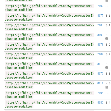
disease-modifier
週
http://jpfhir.jp/fhir/core/mhlw/CodeSystem/masterZ-
7102
３０
disease-modifier
http://jpfhir.jp/fhir/core/mhlw/CodeSystem/masterZ-
8177
３１
disease-modifier
http://jpfhir.jp/fhir/core/mhlw/CodeSystem/masterZ-
7103
３１
disease-modifier
http://jpfhir.jp/fhir/core/mhlw/CodeSystem/masterZ-
8109
・３
disease-modifier
週
http://jpfhir.jp/fhir/core/mhlw/CodeSystem/masterZ-
8178
３２
disease-modifier
http://jpfhir.jp/fhir/core/mhlw/CodeSystem/masterZ-
7104
３２
disease-modifier
http://jpfhir.jp/fhir/core/mhlw/CodeSystem/masterZ-
8110
・３
disease-modifier
週
http://jpfhir.jp/fhir/core/mhlw/CodeSystem/masterZ-
8179
３３
disease-modifier
http://jpfhir.jp/fhir/core/mhlw/CodeSystem/masterZ-
8111
・３
disease-modifier
週
http://jpfhir.jp/fhir/core/mhlw/CodeSystem/masterZ-
7105
３３
disease-modifier
http://jpfhir.jp/fhir/core/mhlw/CodeSystem/masterZ-
8180
３４
disease-modifier