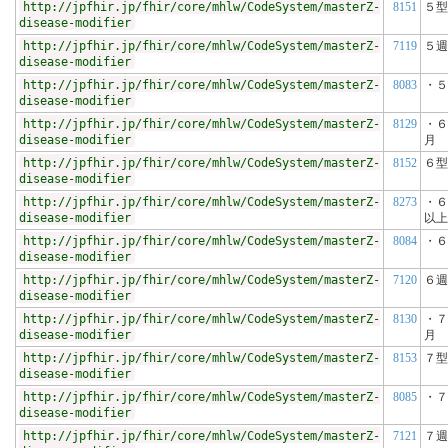
http://jpfhir.jp/fhir/core/mhlw/CodeSystem/masterZ-
8151
５型
disease-modifier
http://jpfhir.jp/fhir/core/mhlw/CodeSystem/masterZ-
7119
５週
disease-modifier
http://jpfhir.jp/fhir/core/mhlw/CodeSystem/masterZ-
8083
・５
disease-modifier
http://jpfhir.jp/fhir/core/mhlw/CodeSystem/masterZ-
8129
・６
disease-modifier
月
http://jpfhir.jp/fhir/core/mhlw/CodeSystem/masterZ-
8152
６型
disease-modifier
http://jpfhir.jp/fhir/core/mhlw/CodeSystem/masterZ-
8273
・６
disease-modifier
以上
http://jpfhir.jp/fhir/core/mhlw/CodeSystem/masterZ-
8084
・６
disease-modifier
http://jpfhir.jp/fhir/core/mhlw/CodeSystem/masterZ-
7120
６週
disease-modifier
http://jpfhir.jp/fhir/core/mhlw/CodeSystem/masterZ-
8130
・７
disease-modifier
月
http://jpfhir.jp/fhir/core/mhlw/CodeSystem/masterZ-
8153
７型
disease-modifier
http://jpfhir.jp/fhir/core/mhlw/CodeSystem/masterZ-
8085
・７
disease-modifier
http://jpfhir.jp/fhir/core/mhlw/CodeSystem/masterZ-
7121
７週