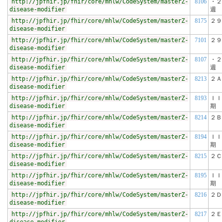
http://jpfhir.jp/fhir/core/mhlw/CodeSystem/masterZ-
8106
・２
disease-modifier
週
http://jpfhir.jp/fhir/core/mhlw/CodeSystem/masterZ-
8175
２９
disease-modifier
http://jpfhir.jp/fhir/core/mhlw/CodeSystem/masterZ-
7101
２９
disease-modifier
http://jpfhir.jp/fhir/core/mhlw/CodeSystem/masterZ-
8107
・２
disease-modifier
週
http://jpfhir.jp/fhir/core/mhlw/CodeSystem/masterZ-
8213
２Ａ
disease-modifier
http://jpfhir.jp/fhir/core/mhlw/CodeSystem/masterZ-
8193
ＩＩ
disease-modifier
期
http://jpfhir.jp/fhir/core/mhlw/CodeSystem/masterZ-
8214
２Ｂ
disease-modifier
http://jpfhir.jp/fhir/core/mhlw/CodeSystem/masterZ-
8194
ＩＩ
disease-modifier
期
http://jpfhir.jp/fhir/core/mhlw/CodeSystem/masterZ-
8215
２Ｃ
disease-modifier
http://jpfhir.jp/fhir/core/mhlw/CodeSystem/masterZ-
8195
ＩＩ
disease-modifier
期
http://jpfhir.jp/fhir/core/mhlw/CodeSystem/masterZ-
8216
２Ｄ
disease-modifier
http://jpfhir.jp/fhir/core/mhlw/CodeSystem/masterZ-
8217
２Ｅ