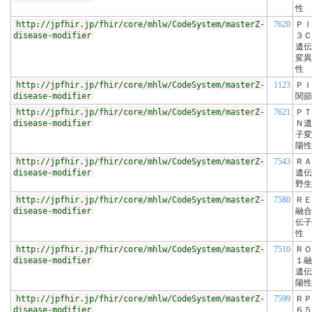
性
http://jpfhir.jp/fhir/core/mhlw/CodeSystem/masterZ-
7620
ＰＩ
disease-modifier
３Ｃ
遺伝
変異
性
http://jpfhir.jp/fhir/core/mhlw/CodeSystem/masterZ-
1123
ＰＩ
disease-modifier
関節
http://jpfhir.jp/fhir/core/mhlw/CodeSystem/masterZ-
7621
ＰＴ
disease-modifier
Ｎ遺
子変
陽性
http://jpfhir.jp/fhir/core/mhlw/CodeSystem/masterZ-
7543
ＲＡ
disease-modifier
遺伝
野生
http://jpfhir.jp/fhir/core/mhlw/CodeSystem/masterZ-
7580
ＲＥ
disease-modifier
融合
伝子
性
http://jpfhir.jp/fhir/core/mhlw/CodeSystem/masterZ-
7510
ＲＯ
disease-modifier
１融
遺伝
陽性
http://jpfhir.jp/fhir/core/mhlw/CodeSystem/masterZ-
7599
ＲＰ
disease-modifier
６５