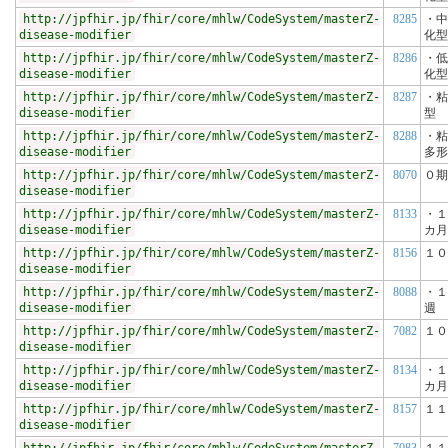
http://jpfhir.jp/fhir/core/mhlw/CodeSystem/masterZ-
8285
・中
disease-modifier
化型
http://jpfhir.jp/fhir/core/mhlw/CodeSystem/masterZ-
8286
・低
disease-modifier
化型
http://jpfhir.jp/fhir/core/mhlw/CodeSystem/masterZ-
8287
・粘
disease-modifier
型
http://jpfhir.jp/fhir/core/mhlw/CodeSystem/masterZ-
8288
・粘
disease-modifier
多形
http://jpfhir.jp/fhir/core/mhlw/CodeSystem/masterZ-
8070
０期
disease-modifier
http://jpfhir.jp/fhir/core/mhlw/CodeSystem/masterZ-
8133
・１
disease-modifier
カ月
http://jpfhir.jp/fhir/core/mhlw/CodeSystem/masterZ-
8156
１０
disease-modifier
http://jpfhir.jp/fhir/core/mhlw/CodeSystem/masterZ-
8088
・１
disease-modifier
週
http://jpfhir.jp/fhir/core/mhlw/CodeSystem/masterZ-
7082
１０
disease-modifier
http://jpfhir.jp/fhir/core/mhlw/CodeSystem/masterZ-
8134
・１
disease-modifier
カ月
http://jpfhir.jp/fhir/core/mhlw/CodeSystem/masterZ-
8157
１１
disease-modifier