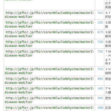
伝子
異陽
http://jpfhir.jp/fhir/core/mhlw/CodeSystem/masterZ-
7622
ＳＴ
disease-modifier
昇型
http://jpfhir.jp/fhir/core/mhlw/CodeSystem/masterZ-
1201
Ｓ状
disease-modifier
腸
http://jpfhir.jp/fhir/core/mhlw/CodeSystem/masterZ-
8279
Ｓ状
disease-modifier
腸浸
http://jpfhir.jp/fhir/core/mhlw/CodeSystem/masterZ-
7302
Ｓ状
disease-modifier
脈洞
http://jpfhir.jp/fhir/core/mhlw/CodeSystem/masterZ-
7581
ＴＭ
disease-modifier
－Ｈ
ｇｈ
有す
http://jpfhir.jp/fhir/core/mhlw/CodeSystem/masterZ-
7635
ＶＨ
disease-modifier
病関
http://jpfhir.jp/fhir/core/mhlw/CodeSystem/masterZ-
4001
亜急
disease-modifier
http://jpfhir.jp/fhir/core/mhlw/CodeSystem/masterZ-
1401
アキ
disease-modifier
ス腱
http://jpfhir.jp/fhir/core/mhlw/CodeSystem/masterZ-
5001
悪性
disease-modifier
http://jpfhir.jp/fhir/core/mhlw/CodeSystem/masterZ-
1068
足首