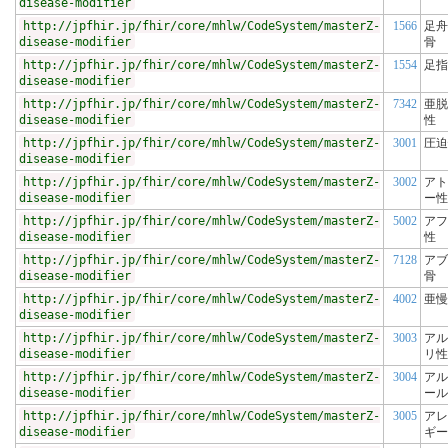
disease-modifier
http://jpfhir.jp/fhir/core/mhlw/CodeSystem/masterZ-
1566
足舟
disease-modifier
骨
http://jpfhir.jp/fhir/core/mhlw/CodeSystem/masterZ-
1554
足指
disease-modifier
http://jpfhir.jp/fhir/core/mhlw/CodeSystem/masterZ-
7342
亜脱
disease-modifier
性
http://jpfhir.jp/fhir/core/mhlw/CodeSystem/masterZ-
3001
圧迫
disease-modifier
http://jpfhir.jp/fhir/core/mhlw/CodeSystem/masterZ-
3002
アト
disease-modifier
ー性
http://jpfhir.jp/fhir/core/mhlw/CodeSystem/masterZ-
5002
アフ
disease-modifier
性
http://jpfhir.jp/fhir/core/mhlw/CodeSystem/masterZ-
7128
アブ
disease-modifier
骨
http://jpfhir.jp/fhir/core/mhlw/CodeSystem/masterZ-
4002
亜慢
disease-modifier
http://jpfhir.jp/fhir/core/mhlw/CodeSystem/masterZ-
3003
アル
disease-modifier
リ性
http://jpfhir.jp/fhir/core/mhlw/CodeSystem/masterZ-
3004
アル
disease-modifier
ール
http://jpfhir.jp/fhir/core/mhlw/CodeSystem/masterZ-
3005
アレ
disease-modifier
ギー