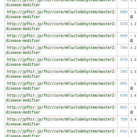
http://jpfhir.jp/fhir/core/mhlw/CodeSystem/masterZ-
7083
１１
disease-modifier
http://jpfhir.jp/fhir/core/mhlw/CodeSystem/masterZ-
8089
・１
disease-modifier
週
http://jpfhir.jp/fhir/core/mhlw/CodeSystem/masterZ-
8158
１２
disease-modifier
http://jpfhir.jp/fhir/core/mhlw/CodeSystem/masterZ-
8090
・１
disease-modifier
週
http://jpfhir.jp/fhir/core/mhlw/CodeSystem/masterZ-
7084
１２
disease-modifier
http://jpfhir.jp/fhir/core/mhlw/CodeSystem/masterZ-
8159
１３
disease-modifier
http://jpfhir.jp/fhir/core/mhlw/CodeSystem/masterZ-
7085
１３
disease-modifier
http://jpfhir.jp/fhir/core/mhlw/CodeSystem/masterZ-
8091
・１
disease-modifier
週
http://jpfhir.jp/fhir/core/mhlw/CodeSystem/masterZ-
8160
１４
disease-modifier
http://jpfhir.jp/fhir/core/mhlw/CodeSystem/masterZ-
8092
・１
disease-modifier
週
http://jpfhir.jp/fhir/core/mhlw/CodeSystem/masterZ-
7086
１４
disease-modifier
http://jpfhir.jp/fhir/core/mhlw/CodeSystem/masterZ-
8161
１５
disease-modifier