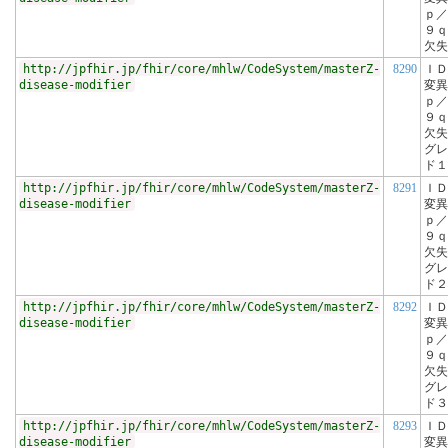
ｐ／
９ｑ
欠失
http://jpfhir.jp/fhir/core/mhlw/CodeSystem/masterZ-
8290
ＩＤ
disease-modifier
変異
ｐ／
９ｑ
欠失
グレ
ド１
http://jpfhir.jp/fhir/core/mhlw/CodeSystem/masterZ-
8291
ＩＤ
disease-modifier
変異
ｐ／
９ｑ
欠失
グレ
ド２
http://jpfhir.jp/fhir/core/mhlw/CodeSystem/masterZ-
8292
ＩＤ
disease-modifier
変異
ｐ／
９ｑ
欠失
グレ
ド３
http://jpfhir.jp/fhir/core/mhlw/CodeSystem/masterZ-
8293
ＩＤ
disease-modifier
変異