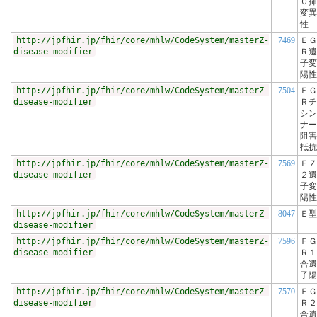
０挿
変異
性
http://jpfhir.jp/fhir/core/mhlw/CodeSystem/masterZ-
7469
ＥＧ
disease-modifier
Ｒ遺
子変
陽性
http://jpfhir.jp/fhir/core/mhlw/CodeSystem/masterZ-
7504
ＥＧ
disease-modifier
Ｒチ
シン
ナー
阻害
抵抗
http://jpfhir.jp/fhir/core/mhlw/CodeSystem/masterZ-
7569
ＥＺ
disease-modifier
２遺
子変
陽性
http://jpfhir.jp/fhir/core/mhlw/CodeSystem/masterZ-
8047
Ｅ型
disease-modifier
http://jpfhir.jp/fhir/core/mhlw/CodeSystem/masterZ-
7596
ＦＧ
disease-modifier
Ｒ１
合遺
子陽
http://jpfhir.jp/fhir/core/mhlw/CodeSystem/masterZ-
7570
ＦＧ
disease-modifier
Ｒ２
合遺