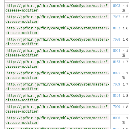
http://jpfhir.jp/fhir/core/mhlw/CodeSystem/masterZ-
8093
・１
disease-modifier
週
http://jpfhir.jp/fhir/core/mhlw/CodeSystem/masterZ-
7087
１５
disease-modifier
http://jpfhir.jp/fhir/core/mhlw/CodeSystem/masterZ-
8162
１６
disease-modifier
http://jpfhir.jp/fhir/core/mhlw/CodeSystem/masterZ-
7088
１６
disease-modifier
http://jpfhir.jp/fhir/core/mhlw/CodeSystem/masterZ-
8094
・１
disease-modifier
週
http://jpfhir.jp/fhir/core/mhlw/CodeSystem/masterZ-
8163
１７
disease-modifier
http://jpfhir.jp/fhir/core/mhlw/CodeSystem/masterZ-
8095
・１
disease-modifier
週
http://jpfhir.jp/fhir/core/mhlw/CodeSystem/masterZ-
7089
１７
disease-modifier
http://jpfhir.jp/fhir/core/mhlw/CodeSystem/masterZ-
8164
１８
disease-modifier
http://jpfhir.jp/fhir/core/mhlw/CodeSystem/masterZ-
7090
１８
disease-modifier
http://jpfhir.jp/fhir/core/mhlw/CodeSystem/masterZ-
8096
・１
disease-modifier
週