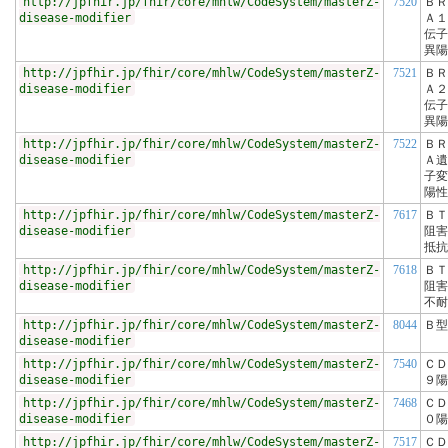
http://jpfhir.jp/fhir/core/mhlw/CodeSystem/masterZ-
7520
ＢＲ
disease-modifier
Ａ１
伝子
異陽
http://jpfhir.jp/fhir/core/mhlw/CodeSystem/masterZ-
7521
ＢＲ
disease-modifier
Ａ２
伝子
異陽
http://jpfhir.jp/fhir/core/mhlw/CodeSystem/masterZ-
7522
ＢＲ
disease-modifier
Ａ遺
子変
陽性
http://jpfhir.jp/fhir/core/mhlw/CodeSystem/masterZ-
7617
ＢＴ
disease-modifier
阻害
抵抗
http://jpfhir.jp/fhir/core/mhlw/CodeSystem/masterZ-
7618
ＢＴ
disease-modifier
阻害
不耐
http://jpfhir.jp/fhir/core/mhlw/CodeSystem/masterZ-
8044
Ｂ型
disease-modifier
http://jpfhir.jp/fhir/core/mhlw/CodeSystem/masterZ-
7540
ＣＤ
disease-modifier
９陽
http://jpfhir.jp/fhir/core/mhlw/CodeSystem/masterZ-
7468
ＣＤ
disease-modifier
０陽
http://jpfhir.jp/fhir/core/mhlw/CodeSystem/masterZ-
7517
ＣＤ