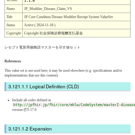
1.1.0
Name
JP_Modifier_Disease_Claim_VS
Title
JP Core Condition Disease Modifier Receipt System ValueSet
Status
Active ( 2024-11-18 )
Copyright
Copyright 社会保険診療報酬支払基金
レセプト電算用修飾語マスターを示す値セット
References
This value set is not used here; it may be used elsewhere (e.g. specifications and/or
implementations that use this content)
Logical Definition (CLD)
Include all codes defined in
http://jpfhir.jp/fhir/core/mhlw/CodeSystem/masterZ-diseas
version 📦5.17.0
Expansion