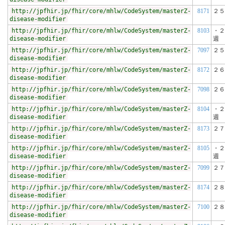
http://jpfhir.jp/fhir/core/mhlw/CodeSystem/masterZ-
8171
２５
disease-modifier
http://jpfhir.jp/fhir/core/mhlw/CodeSystem/masterZ-
8103
・２
disease-modifier
週
http://jpfhir.jp/fhir/core/mhlw/CodeSystem/masterZ-
7097
２５
disease-modifier
http://jpfhir.jp/fhir/core/mhlw/CodeSystem/masterZ-
8172
２６
disease-modifier
http://jpfhir.jp/fhir/core/mhlw/CodeSystem/masterZ-
7098
２６
disease-modifier
http://jpfhir.jp/fhir/core/mhlw/CodeSystem/masterZ-
8104
・２
disease-modifier
週
http://jpfhir.jp/fhir/core/mhlw/CodeSystem/masterZ-
8173
２７
disease-modifier
http://jpfhir.jp/fhir/core/mhlw/CodeSystem/masterZ-
8105
・２
disease-modifier
週
http://jpfhir.jp/fhir/core/mhlw/CodeSystem/masterZ-
7099
２７
disease-modifier
http://jpfhir.jp/fhir/core/mhlw/CodeSystem/masterZ-
8174
２８
disease-modifier
http://jpfhir.jp/fhir/core/mhlw/CodeSystem/masterZ-
7100
２８
disease-modifier