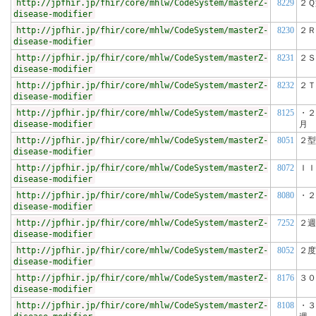
http://jpfhir.jp/fhir/core/mhlw/CodeSystem/masterZ-
8229
２Ｑ
disease-modifier
http://jpfhir.jp/fhir/core/mhlw/CodeSystem/masterZ-
8230
２Ｒ
disease-modifier
http://jpfhir.jp/fhir/core/mhlw/CodeSystem/masterZ-
8231
２Ｓ
disease-modifier
http://jpfhir.jp/fhir/core/mhlw/CodeSystem/masterZ-
8232
２Ｔ
disease-modifier
http://jpfhir.jp/fhir/core/mhlw/CodeSystem/masterZ-
8125
・２
disease-modifier
月
http://jpfhir.jp/fhir/core/mhlw/CodeSystem/masterZ-
8051
２型
disease-modifier
http://jpfhir.jp/fhir/core/mhlw/CodeSystem/masterZ-
8072
ＩＩ
disease-modifier
http://jpfhir.jp/fhir/core/mhlw/CodeSystem/masterZ-
8080
・２
disease-modifier
http://jpfhir.jp/fhir/core/mhlw/CodeSystem/masterZ-
7252
２週
disease-modifier
http://jpfhir.jp/fhir/core/mhlw/CodeSystem/masterZ-
8052
２度
disease-modifier
http://jpfhir.jp/fhir/core/mhlw/CodeSystem/masterZ-
8176
３０
disease-modifier
http://jpfhir.jp/fhir/core/mhlw/CodeSystem/masterZ-
8108
・３