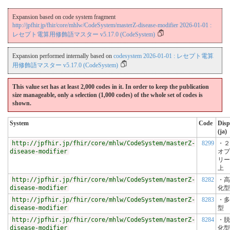
Expansion based on code system fragment
http://jpfhir.jp/fhir/core/mhlw/CodeSystem/masterZ-disease-modifier 2026-01-01 :
レセプト電算用修飾語マスター v5.17.0 (CodeSystem)
Expansion performed internally based on
codesystem 2026-01-01 : レセプト電算
用修飾語マスター v5.17.0 (CodeSystem)
This value set has at least 2,000 codes in it. In order to keep the publication
size manageable, only a selection (1,000 codes) of the whole set of codes is
shown.
System
Code
Disp
(ja)
http://jpfhir.jp/fhir/core/mhlw/CodeSystem/masterZ-
8299
・２
disease-modifier
オプ
リー
上
http://jpfhir.jp/fhir/core/mhlw/CodeSystem/masterZ-
8282
・高
disease-modifier
化型
http://jpfhir.jp/fhir/core/mhlw/CodeSystem/masterZ-
8283
・多
disease-modifier
型
http://jpfhir.jp/fhir/core/mhlw/CodeSystem/masterZ-
8284
・脱
disease-modifier
化型