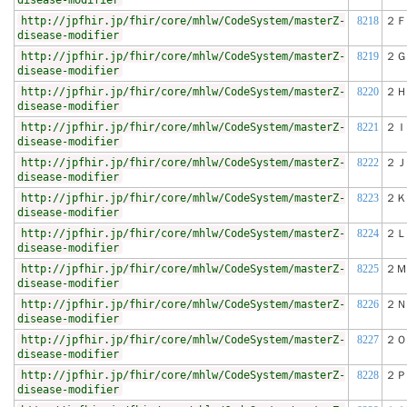
disease-modifier
http://jpfhir.jp/fhir/core/mhlw/CodeSystem/masterZ-
8218
２Ｆ
disease-modifier
http://jpfhir.jp/fhir/core/mhlw/CodeSystem/masterZ-
8219
２Ｇ
disease-modifier
http://jpfhir.jp/fhir/core/mhlw/CodeSystem/masterZ-
8220
２Ｈ
disease-modifier
http://jpfhir.jp/fhir/core/mhlw/CodeSystem/masterZ-
8221
２Ｉ
disease-modifier
http://jpfhir.jp/fhir/core/mhlw/CodeSystem/masterZ-
8222
２Ｊ
disease-modifier
http://jpfhir.jp/fhir/core/mhlw/CodeSystem/masterZ-
8223
２Ｋ
disease-modifier
http://jpfhir.jp/fhir/core/mhlw/CodeSystem/masterZ-
8224
２Ｌ
disease-modifier
http://jpfhir.jp/fhir/core/mhlw/CodeSystem/masterZ-
8225
２Ｍ
disease-modifier
http://jpfhir.jp/fhir/core/mhlw/CodeSystem/masterZ-
8226
２Ｎ
disease-modifier
http://jpfhir.jp/fhir/core/mhlw/CodeSystem/masterZ-
8227
２Ｏ
disease-modifier
http://jpfhir.jp/fhir/core/mhlw/CodeSystem/masterZ-
8228
２Ｐ
disease-modifier