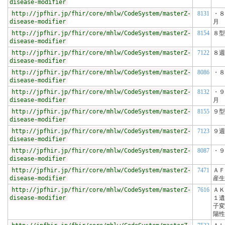
disease-modifier
http://jpfhir.jp/fhir/core/mhlw/CodeSystem/masterZ-
8131
・８
disease-modifier
月
http://jpfhir.jp/fhir/core/mhlw/CodeSystem/masterZ-
8154
８型
disease-modifier
http://jpfhir.jp/fhir/core/mhlw/CodeSystem/masterZ-
7122
８週
disease-modifier
http://jpfhir.jp/fhir/core/mhlw/CodeSystem/masterZ-
8086
・８
disease-modifier
http://jpfhir.jp/fhir/core/mhlw/CodeSystem/masterZ-
8132
・９
disease-modifier
月
http://jpfhir.jp/fhir/core/mhlw/CodeSystem/masterZ-
8155
９型
disease-modifier
http://jpfhir.jp/fhir/core/mhlw/CodeSystem/masterZ-
7123
９週
disease-modifier
http://jpfhir.jp/fhir/core/mhlw/CodeSystem/masterZ-
8087
・９
disease-modifier
http://jpfhir.jp/fhir/core/mhlw/CodeSystem/masterZ-
7471
ＡＦ
disease-modifier
産生
http://jpfhir.jp/fhir/core/mhlw/CodeSystem/masterZ-
7616
ＡＫ
disease-modifier
１遺
子変
陽性