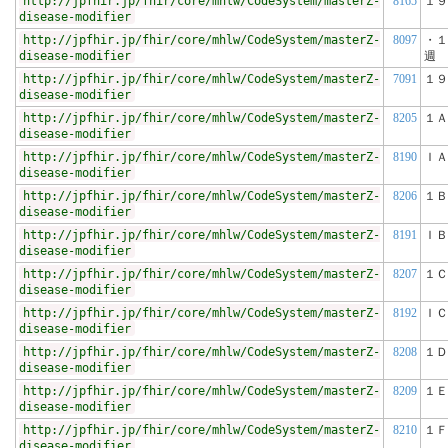
http://jpfhir.jp/fhir/core/mhlw/CodeSystem/masterZ-
8165
１９
disease-modifier
http://jpfhir.jp/fhir/core/mhlw/CodeSystem/masterZ-
8097
・１
disease-modifier
週
http://jpfhir.jp/fhir/core/mhlw/CodeSystem/masterZ-
7091
１９
disease-modifier
http://jpfhir.jp/fhir/core/mhlw/CodeSystem/masterZ-
8205
１Ａ
disease-modifier
http://jpfhir.jp/fhir/core/mhlw/CodeSystem/masterZ-
8190
ＩＡ
disease-modifier
http://jpfhir.jp/fhir/core/mhlw/CodeSystem/masterZ-
8206
１Ｂ
disease-modifier
http://jpfhir.jp/fhir/core/mhlw/CodeSystem/masterZ-
8191
ＩＢ
disease-modifier
http://jpfhir.jp/fhir/core/mhlw/CodeSystem/masterZ-
8207
１Ｃ
disease-modifier
http://jpfhir.jp/fhir/core/mhlw/CodeSystem/masterZ-
8192
ＩＣ
disease-modifier
http://jpfhir.jp/fhir/core/mhlw/CodeSystem/masterZ-
8208
１Ｄ
disease-modifier
http://jpfhir.jp/fhir/core/mhlw/CodeSystem/masterZ-
8209
１Ｅ
disease-modifier
http://jpfhir.jp/fhir/core/mhlw/CodeSystem/masterZ-
8210
１Ｆ
disease-modifier