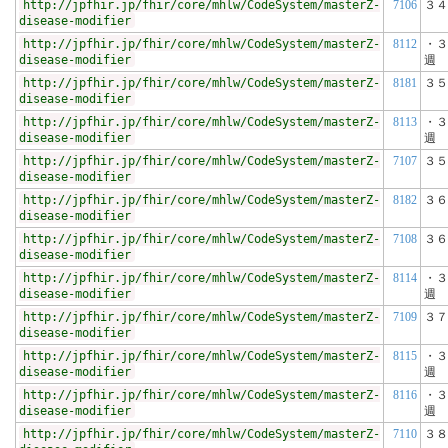
http://jpfhir.jp/fhir/core/mhlw/CodeSystem/masterZ-
7106
３４
disease-modifier
http://jpfhir.jp/fhir/core/mhlw/CodeSystem/masterZ-
8112
・３
disease-modifier
週
http://jpfhir.jp/fhir/core/mhlw/CodeSystem/masterZ-
8181
３５
disease-modifier
http://jpfhir.jp/fhir/core/mhlw/CodeSystem/masterZ-
8113
・３
disease-modifier
週
http://jpfhir.jp/fhir/core/mhlw/CodeSystem/masterZ-
7107
３５
disease-modifier
http://jpfhir.jp/fhir/core/mhlw/CodeSystem/masterZ-
8182
３６
disease-modifier
http://jpfhir.jp/fhir/core/mhlw/CodeSystem/masterZ-
7108
３６
disease-modifier
http://jpfhir.jp/fhir/core/mhlw/CodeSystem/masterZ-
8114
・３
disease-modifier
週
http://jpfhir.jp/fhir/core/mhlw/CodeSystem/masterZ-
7109
３７
disease-modifier
http://jpfhir.jp/fhir/core/mhlw/CodeSystem/masterZ-
8115
・３
disease-modifier
週
http://jpfhir.jp/fhir/core/mhlw/CodeSystem/masterZ-
8116
・３
disease-modifier
週
http://jpfhir.jp/fhir/core/mhlw/CodeSystem/masterZ-
7110
３８