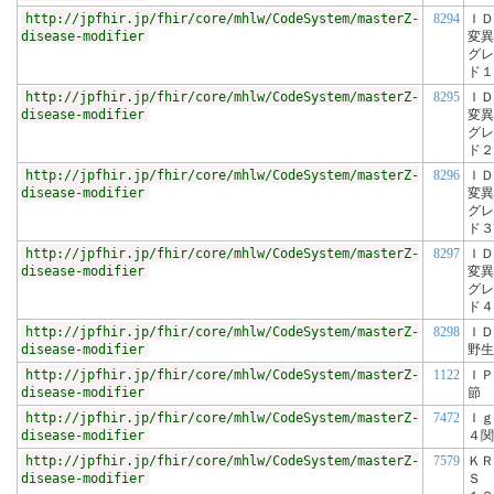
http://jpfhir.jp/fhir/core/mhlw/CodeSystem/masterZ-
8294
ＩＤ
disease-modifier
変異
グレ
ド１
http://jpfhir.jp/fhir/core/mhlw/CodeSystem/masterZ-
8295
ＩＤ
disease-modifier
変異
グレ
ド２
http://jpfhir.jp/fhir/core/mhlw/CodeSystem/masterZ-
8296
ＩＤ
disease-modifier
変異
グレ
ド３
http://jpfhir.jp/fhir/core/mhlw/CodeSystem/masterZ-
8297
ＩＤ
disease-modifier
変異
グレ
ド４
http://jpfhir.jp/fhir/core/mhlw/CodeSystem/masterZ-
8298
ＩＤ
disease-modifier
野生
http://jpfhir.jp/fhir/core/mhlw/CodeSystem/masterZ-
1122
ＩＰ
disease-modifier
節
http://jpfhir.jp/fhir/core/mhlw/CodeSystem/masterZ-
7472
Ｉｇ
disease-modifier
４関
http://jpfhir.jp/fhir/core/mhlw/CodeSystem/masterZ-
7579
ＫＲ
disease-modifier
Ｓ 