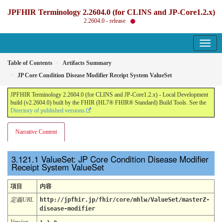
JPFHIR Terminology 2.2604.0 (for CLINS and JP-Core1.2.x)
2.2604.0 - release
Table of Contents
Artifacts Summary
JP Core Condition Disease Modifier Receipt System ValueSet
JPFHIR Terminology 2.2604.0 (for CLINS and JP-Core1.2.x) - Local Development
build (v2.2604.0) built by the FHIR (HL7® FHIR® Standard) Build Tools. See the
Directory of published versions
Narrative Content
ValueSet: JP Core Condition Disease Modifier
Receipt System ValueSet
項目
内容
定義URL
http://jpfhir.jp/fhir/core/mhlw/ValueSet/masterZ-
disease-modifier
Version