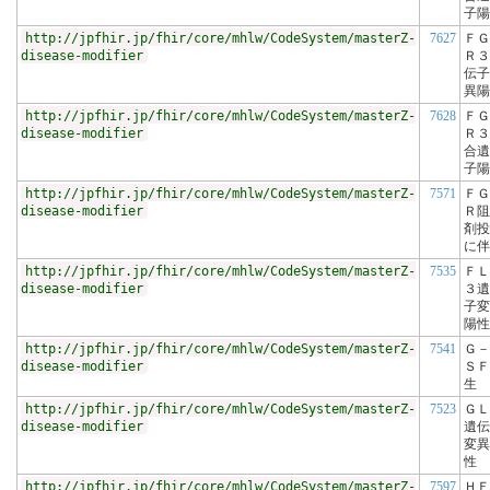
子陽
http://jpfhir.jp/fhir/core/mhlw/CodeSystem/masterZ-
7627
ＦＧ
disease-modifier
Ｒ３
伝子
異陽
http://jpfhir.jp/fhir/core/mhlw/CodeSystem/masterZ-
7628
ＦＧ
disease-modifier
Ｒ３
合遺
子陽
http://jpfhir.jp/fhir/core/mhlw/CodeSystem/masterZ-
7571
ＦＧ
disease-modifier
Ｒ阻
剤投
に伴
http://jpfhir.jp/fhir/core/mhlw/CodeSystem/masterZ-
7535
ＦＬ
disease-modifier
３遺
子変
陽性
http://jpfhir.jp/fhir/core/mhlw/CodeSystem/masterZ-
7541
Ｇ－
disease-modifier
ＳＦ
生
http://jpfhir.jp/fhir/core/mhlw/CodeSystem/masterZ-
7523
ＧＬ
disease-modifier
遺伝
変異
性
http://jpfhir.jp/fhir/core/mhlw/CodeSystem/masterZ-
7597
ＨＥ