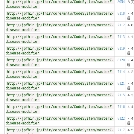
http://jpfhir.jp/fhir/core/mhlw/CodeSystem/masterZ-
8054
３度
disease-modifier
http://jpfhir.jp/fhir/core/mhlw/CodeSystem/masterZ-
8118
・４
disease-modifier
週
http://jpfhir.jp/fhir/core/mhlw/CodeSystem/masterZ-
7112
４０
disease-modifier
http://jpfhir.jp/fhir/core/mhlw/CodeSystem/masterZ-
7113
４１
disease-modifier
http://jpfhir.jp/fhir/core/mhlw/CodeSystem/masterZ-
8119
・４
disease-modifier
週
http://jpfhir.jp/fhir/core/mhlw/CodeSystem/masterZ-
8120
・４
disease-modifier
週
http://jpfhir.jp/fhir/core/mhlw/CodeSystem/masterZ-
7114
４２
disease-modifier
http://jpfhir.jp/fhir/core/mhlw/CodeSystem/masterZ-
8121
・４
disease-modifier
週
http://jpfhir.jp/fhir/core/mhlw/CodeSystem/masterZ-
7115
４３
disease-modifier
http://jpfhir.jp/fhir/core/mhlw/CodeSystem/masterZ-
7116
４４
disease-modifier
http://jpfhir.jp/fhir/core/mhlw/CodeSystem/masterZ-
8122
・４
disease-modifier
週
http://jpfhir.jp/fhir/core/mhlw/CodeSystem/masterZ-
7117
４５