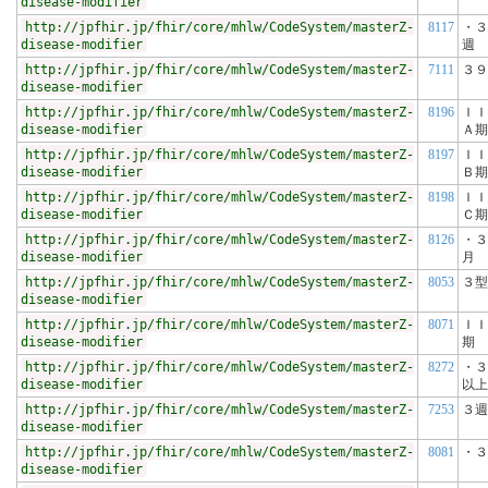
disease-modifier
http://jpfhir.jp/fhir/core/mhlw/CodeSystem/masterZ-
8117
・３
disease-modifier
週
http://jpfhir.jp/fhir/core/mhlw/CodeSystem/masterZ-
7111
３９
disease-modifier
http://jpfhir.jp/fhir/core/mhlw/CodeSystem/masterZ-
8196
ＩＩ
disease-modifier
Ａ期
http://jpfhir.jp/fhir/core/mhlw/CodeSystem/masterZ-
8197
ＩＩ
disease-modifier
Ｂ期
http://jpfhir.jp/fhir/core/mhlw/CodeSystem/masterZ-
8198
ＩＩ
disease-modifier
Ｃ期
http://jpfhir.jp/fhir/core/mhlw/CodeSystem/masterZ-
8126
・３
disease-modifier
月
http://jpfhir.jp/fhir/core/mhlw/CodeSystem/masterZ-
8053
３型
disease-modifier
http://jpfhir.jp/fhir/core/mhlw/CodeSystem/masterZ-
8071
ＩＩ
disease-modifier
期
http://jpfhir.jp/fhir/core/mhlw/CodeSystem/masterZ-
8272
・３
disease-modifier
以上
http://jpfhir.jp/fhir/core/mhlw/CodeSystem/masterZ-
7253
３週
disease-modifier
http://jpfhir.jp/fhir/core/mhlw/CodeSystem/masterZ-
8081
・３
disease-modifier