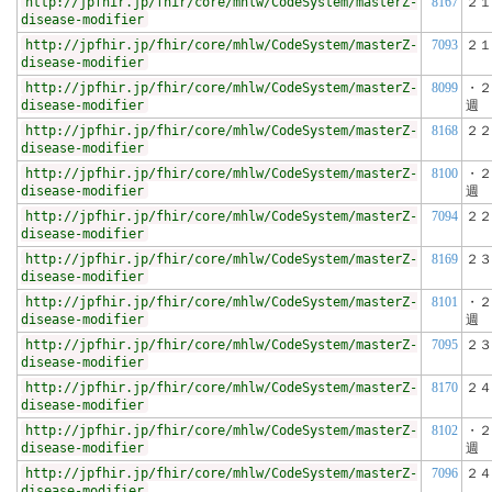
http://jpfhir.jp/fhir/core/mhlw/CodeSystem/masterZ-
8167
２１
disease-modifier
http://jpfhir.jp/fhir/core/mhlw/CodeSystem/masterZ-
7093
２１
disease-modifier
http://jpfhir.jp/fhir/core/mhlw/CodeSystem/masterZ-
8099
・２
disease-modifier
週
http://jpfhir.jp/fhir/core/mhlw/CodeSystem/masterZ-
8168
２２
disease-modifier
http://jpfhir.jp/fhir/core/mhlw/CodeSystem/masterZ-
8100
・２
disease-modifier
週
http://jpfhir.jp/fhir/core/mhlw/CodeSystem/masterZ-
7094
２２
disease-modifier
http://jpfhir.jp/fhir/core/mhlw/CodeSystem/masterZ-
8169
２３
disease-modifier
http://jpfhir.jp/fhir/core/mhlw/CodeSystem/masterZ-
8101
・２
disease-modifier
週
http://jpfhir.jp/fhir/core/mhlw/CodeSystem/masterZ-
7095
２３
disease-modifier
http://jpfhir.jp/fhir/core/mhlw/CodeSystem/masterZ-
8170
２４
disease-modifier
http://jpfhir.jp/fhir/core/mhlw/CodeSystem/masterZ-
8102
・２
disease-modifier
週
http://jpfhir.jp/fhir/core/mhlw/CodeSystem/masterZ-
7096
２４
disease-modifier