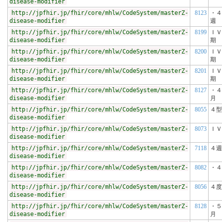
disease-modifier
http://jpfhir.jp/fhir/core/mhlw/CodeSystem/masterZ-
8123
・４
disease-modifier
週
http://jpfhir.jp/fhir/core/mhlw/CodeSystem/masterZ-
8199
ＩＶ
disease-modifier
期
http://jpfhir.jp/fhir/core/mhlw/CodeSystem/masterZ-
8200
ＩＶ
disease-modifier
期
http://jpfhir.jp/fhir/core/mhlw/CodeSystem/masterZ-
8201
ＩＶ
disease-modifier
期
http://jpfhir.jp/fhir/core/mhlw/CodeSystem/masterZ-
8127
・４
disease-modifier
月
http://jpfhir.jp/fhir/core/mhlw/CodeSystem/masterZ-
8055
４型
disease-modifier
http://jpfhir.jp/fhir/core/mhlw/CodeSystem/masterZ-
8073
ＩＶ
disease-modifier
http://jpfhir.jp/fhir/core/mhlw/CodeSystem/masterZ-
7118
４週
disease-modifier
http://jpfhir.jp/fhir/core/mhlw/CodeSystem/masterZ-
8082
・４
disease-modifier
http://jpfhir.jp/fhir/core/mhlw/CodeSystem/masterZ-
8056
４度
disease-modifier
http://jpfhir.jp/fhir/core/mhlw/CodeSystem/masterZ-
8128
・５
disease-modifier
月