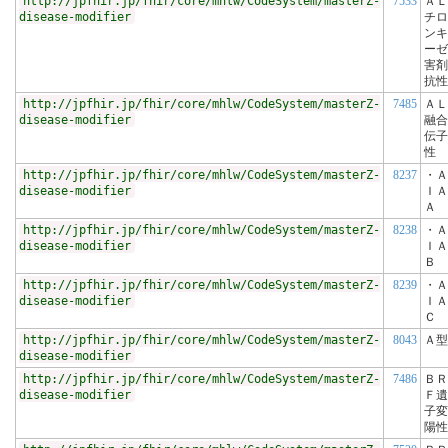
http://jpfhir.jp/fhir/core/mhlw/CodeSystem/masterZ-
7533
ＡＬ
disease-modifier
チロ
ンキ
ーゼ
害剤
抗性
http://jpfhir.jp/fhir/core/mhlw/CodeSystem/masterZ-
7485
ＡＬ
disease-modifier
融合
伝子
性
http://jpfhir.jp/fhir/core/mhlw/CodeSystem/masterZ-
8237
・Ａ
disease-modifier
ＩＡ
Ａ
http://jpfhir.jp/fhir/core/mhlw/CodeSystem/masterZ-
8238
・Ａ
disease-modifier
ＩＡ
Ｂ
http://jpfhir.jp/fhir/core/mhlw/CodeSystem/masterZ-
8239
・Ａ
disease-modifier
ＩＡ
Ｃ
http://jpfhir.jp/fhir/core/mhlw/CodeSystem/masterZ-
8043
Ａ型
disease-modifier
http://jpfhir.jp/fhir/core/mhlw/CodeSystem/masterZ-
7486
ＢＲ
disease-modifier
Ｆ遺
子変
陽性