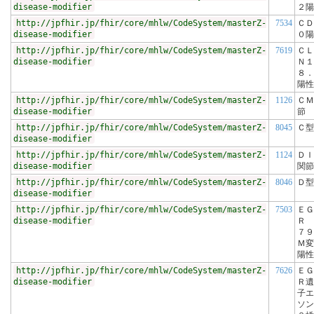
disease-modifier
２陽
http://jpfhir.jp/fhir/core/mhlw/CodeSystem/masterZ-
7534
ＣＤ
disease-modifier
０陽
http://jpfhir.jp/fhir/core/mhlw/CodeSystem/masterZ-
7619
ＣＬ
disease-modifier
Ｎ１
８．
陽性
http://jpfhir.jp/fhir/core/mhlw/CodeSystem/masterZ-
1126
ＣＭ
disease-modifier
節
http://jpfhir.jp/fhir/core/mhlw/CodeSystem/masterZ-
8045
Ｃ型
disease-modifier
http://jpfhir.jp/fhir/core/mhlw/CodeSystem/masterZ-
1124
ＤＩ
disease-modifier
関節
http://jpfhir.jp/fhir/core/mhlw/CodeSystem/masterZ-
8046
Ｄ型
disease-modifier
http://jpfhir.jp/fhir/core/mhlw/CodeSystem/masterZ-
7503
ＥＧ
disease-modifier
Ｒ 
７９
Ｍ変
陽性
http://jpfhir.jp/fhir/core/mhlw/CodeSystem/masterZ-
7626
ＥＧ
disease-modifier
Ｒ遺
子エ
ソン