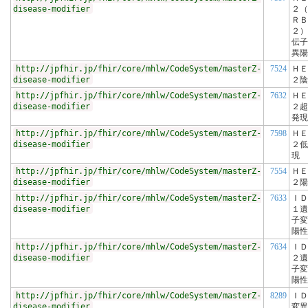
disease-modifier
２（
ＲＢ
２）
伝子
異陽
http://jpfhir.jp/fhir/core/mhlw/CodeSystem/masterZ-
7524
ＨＥ
disease-modifier
２陰
http://jpfhir.jp/fhir/core/mhlw/CodeSystem/masterZ-
7632
ＨＥ
disease-modifier
２超
発現
http://jpfhir.jp/fhir/core/mhlw/CodeSystem/masterZ-
7598
ＨＥ
disease-modifier
２低
現
http://jpfhir.jp/fhir/core/mhlw/CodeSystem/masterZ-
7554
ＨＥ
disease-modifier
２陽
http://jpfhir.jp/fhir/core/mhlw/CodeSystem/masterZ-
7633
ＩＤ
disease-modifier
１遺
子変
陽性
http://jpfhir.jp/fhir/core/mhlw/CodeSystem/masterZ-
7634
ＩＤ
disease-modifier
２遺
子変
陽性
http://jpfhir.jp/fhir/core/mhlw/CodeSystem/masterZ-
8289
ＩＤ
disease-modifier
変異