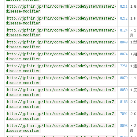
http://jpfhir.jp/fhir/core/mhlw/CodeSystem/masterZ-
8211
１Ｇ
disease-modifier
http://jpfhir.jp/fhir/core/mhlw/CodeSystem/masterZ-
8212
１Ｈ
disease-modifier
http://jpfhir.jp/fhir/core/mhlw/CodeSystem/masterZ-
8124
・１
disease-modifier
月
http://jpfhir.jp/fhir/core/mhlw/CodeSystem/masterZ-
8049
１型
disease-modifier
http://jpfhir.jp/fhir/core/mhlw/CodeSystem/masterZ-
8074
Ｉ期
disease-modifier
http://jpfhir.jp/fhir/core/mhlw/CodeSystem/masterZ-
7251
１週
disease-modifier
http://jpfhir.jp/fhir/core/mhlw/CodeSystem/masterZ-
8079
・１
disease-modifier
http://jpfhir.jp/fhir/core/mhlw/CodeSystem/masterZ-
8050
１度
disease-modifier
http://jpfhir.jp/fhir/core/mhlw/CodeSystem/masterZ-
8166
２０
disease-modifier
http://jpfhir.jp/fhir/core/mhlw/CodeSystem/masterZ-
7092
２０
disease-modifier
http://jpfhir.jp/fhir/core/mhlw/CodeSystem/masterZ-
8098
・２
disease-modifier
週