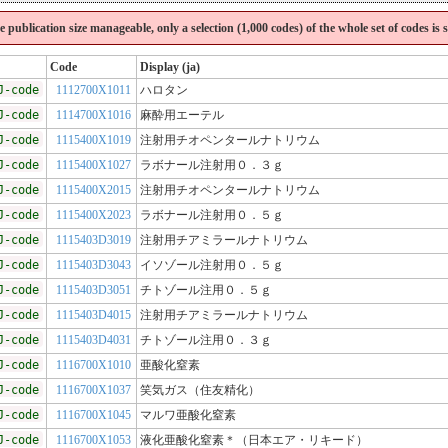
the publication size manageable, only a selection (1,000 codes) of the whole set of codes is
Code
Display (ja)
J-code
1112700X1011
ハロタン
J-code
1114700X1016
麻酔用エーテル
J-code
1115400X1019
注射用チオペンタールナトリウム
J-code
1115400X1027
ラボナール注射用０．３ｇ
J-code
1115400X2015
注射用チオペンタールナトリウム
J-code
1115400X2023
ラボナール注射用０．５ｇ
J-code
1115403D3019
注射用チアミラールナトリウム
J-code
1115403D3043
イソゾール注射用０．５ｇ
J-code
1115403D3051
チトゾール注用０．５ｇ
J-code
1115403D4015
注射用チアミラールナトリウム
J-code
1115403D4031
チトゾール注用０．３ｇ
J-code
1116700X1010
亜酸化窒素
J-code
1116700X1037
笑気ガス（住友精化）
J-code
1116700X1045
マルワ亜酸化窒素
J-code
1116700X1053
液化亜酸化窒素＊（日本エア・リキード）