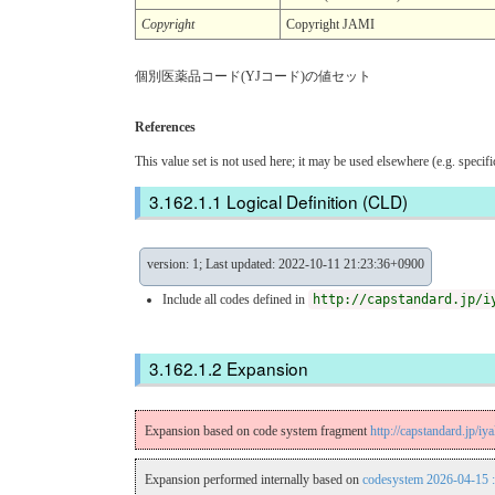
Copyright
Copyright JAMI
個別医薬品コード(YJコード)の値セット
References
This value set is not used here; it may be used elsewhere (e.g. specif
Logical Definition (CLD)
version: 1; Last updated: 2022-10-11 21:23:36+0900
Include all codes defined in
http://capstandard.jp/i
Expansion
Expansion based on code system fragment
http://capstandard.
Expansion performed internally based on
codesystem 2026-04