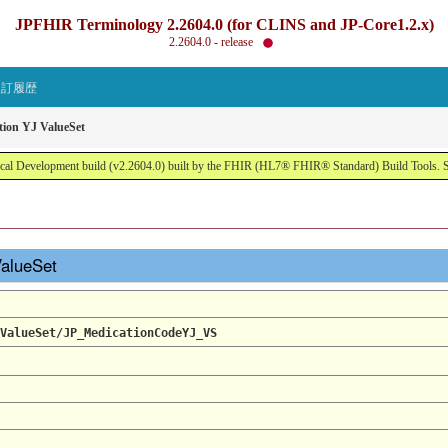
JPFHIR Terminology 2.2604.0 (for CLINS and JP-Core1.2.x)
2.2604.0 - release
改訂履歴
tion YJ ValueSet
al Development build (v2.2604.0) built by the FHIR (HL7® FHIR® Standard) Build Tools. 
ValueSet
ValueSet/JP_MedicationCodeYJ_VS