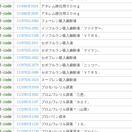
J-code
1119403F1024
アネレム静注用５０ｍｇ
J-code
1119403F2020
アネレム静注用２０ｍｇ
J-code
1119701G1084
フォーレン吸入麻酔液
J-code
1119701G1092
イソフルラン吸入麻酔液「ファイザー」
J-code
1119701G1106
イソフルラン吸入麻酔液「ＶＴＲＳ」
J-code
1119702G1011
セボフルラン吸入液
J-code
1119702G1054
セボフルラン吸入麻酔液「マイラン」
J-code
1119702G1062
セボフレン吸入麻酔液
J-code
1119702G1070
セボフルラン吸入麻酔液「ニッコー」
J-code
1119702G1089
セボフルラン吸入麻酔液「ＶＴＲＳ」
J-code
1119703G1024
スープレン吸入麻酔液
J-code
1121001X1018
ブロモバレリル尿素
J-code
1121001X1042
ブロムワレリル尿素「三恵」
J-code
1121001X1107
ブロムワレリル尿素「ホエイ」
J-code
1121001X1131
ブロムワレリル尿素＊（山善）
J-code
1121001X1204
ブロバリン原末
J-code
1121001X1220
ブロムワレリル尿素「ＪＧ」
J-code
1121001X1239
ブロモバレリル尿素原末「マルイシ」