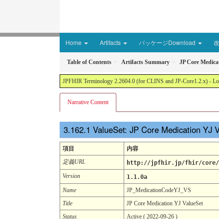
Home
Artifacts
パッケージDownload
Table of Contents
Artifacts Summary
JP Core Medica
JPFHIR Terminology 2.2604.0 (for CLINS and JP-Core1.2.x) - Loc
Narrative Content
ValueSet: JP Core Medication YJ 
項目
内容
定義URL
http://jpfhir.jp/fhir/core/
Version
1.1.0a
Name
JP_MedicationCodeYJ_VS
Title
JP Core Medication YJ ValueSet
Status
Active ( 2022-09-26 )