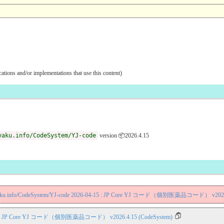
ications and/or implementations that use this content)
yaku.info/CodeSystem/YJ-code
version 📦2026.4.15
jp/iyaku.info/CodeSystem/YJ-code 2026-04-15 : JP Core YJ コード（個別医薬品コード） v2026
-15 : JP Core YJ コード（個別医薬品コード） v2026.4.15 (CodeSystem)