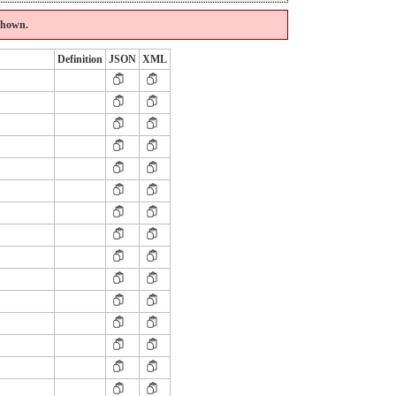
 shown.
Definition
JSON
XML