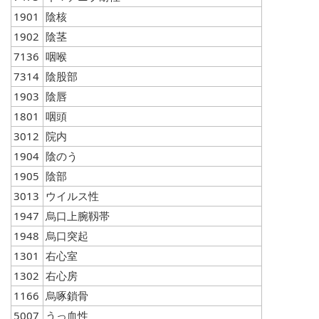
1901
陰核
1902
陰茎
7136
咽喉
7314
陰股部
1903
陰唇
1801
咽頭
3012
院内
1904
陰のう
1905
陰部
3013
ウイルス性
1947
烏口上腕靱帯
1948
烏口突起
1301
右心室
1302
右心房
1166
烏啄鎖骨
5007
うっ血性