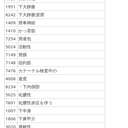
1951
下大静脈
8242
下大静脈浸潤
1409
滑車神経
1410
かっ背筋
7254
滑液包
5024
活動性
7149
滑膜
7148
括約筋
7476
カテーテル検査中の
4008
過度
8234
・下内側部
5025
化膿性
7601
化膿性炎症を伴う
1007
下半身
1806
下鼻甲介
3020
過敏性