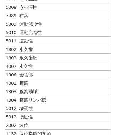
5008
うっ滞性
7489
右葉
5009
運動減少性
5010
運動亢進性
5011
運動性
1802
永久歯
1803
永久歯胚
4007
永久性
1906
会陰部
1002
腋窩
1303
腋窩動脈
1304
腋窩リンパ節
5012
壊死性
5013
壊疽性
2002
遠位
1132
遠位指節間関節