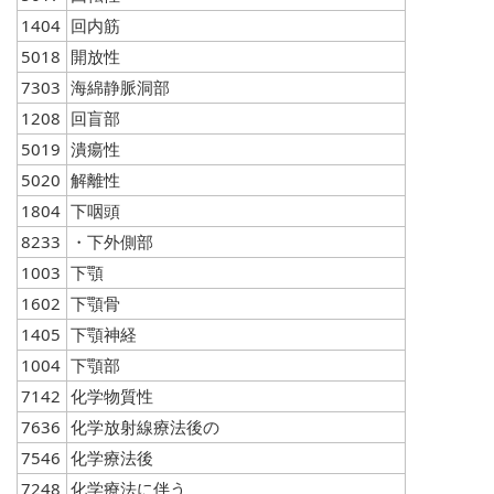
1404
回内筋
5018
開放性
7303
海綿静脈洞部
1208
回盲部
5019
潰瘍性
5020
解離性
1804
下咽頭
8233
・下外側部
1003
下顎
1602
下顎骨
1405
下顎神経
1004
下顎部
7142
化学物質性
7636
化学放射線療法後の
7546
化学療法後
7248
化学療法に伴う