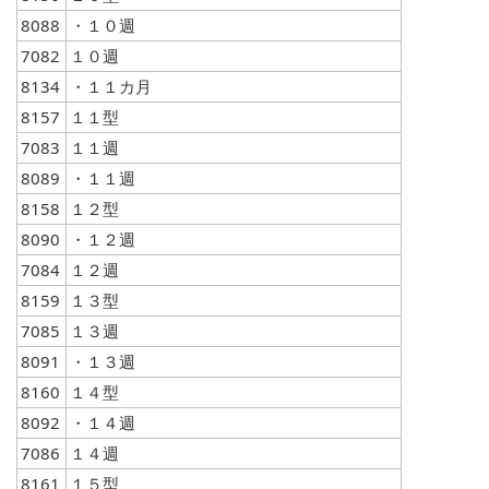
8088
・１０週
7082
１０週
8134
・１１カ月
8157
１１型
7083
１１週
8089
・１１週
8158
１２型
8090
・１２週
7084
１２週
8159
１３型
7085
１３週
8091
・１３週
8160
１４型
8092
・１４週
7086
１４週
8161
１５型