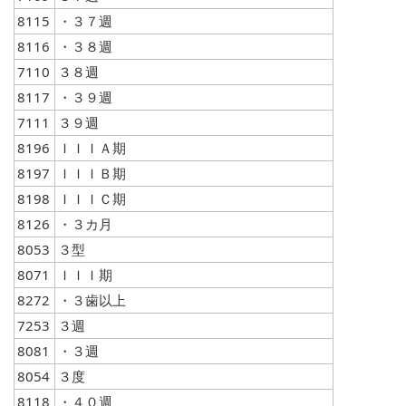
8115
・３７週
8116
・３８週
7110
３８週
8117
・３９週
7111
３９週
8196
ＩＩＩＡ期
8197
ＩＩＩＢ期
8198
ＩＩＩＣ期
8126
・３カ月
8053
３型
8071
ＩＩＩ期
8272
・３歯以上
7253
３週
8081
・３週
8054
３度
8118
・４０週