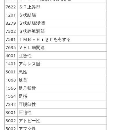
7622
ＳＴ上昇型
1201
Ｓ状結腸
8279
Ｓ状結腸浸潤
7302
Ｓ状静脈洞部
7581
ＴＭＢ－Ｈｉｇｈを有する
7635
ＶＨＬ病関連
4001
亜急性
1401
アキレス腱
5001
悪性
1068
足首
1566
足舟状骨
1554
足指
7342
亜脱臼性
3001
圧迫性
3002
アトピー性
5002
アフタ性