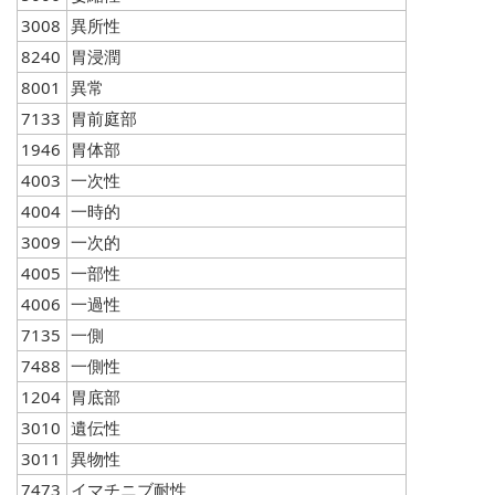
3008
異所性
8240
胃浸潤
8001
異常
7133
胃前庭部
1946
胃体部
4003
一次性
4004
一時的
3009
一次的
4005
一部性
4006
一過性
7135
一側
7488
一側性
1204
胃底部
3010
遺伝性
3011
異物性
7473
イマチニブ耐性