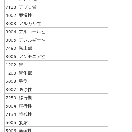
7128
アブミ骨
4002
亜慢性
3003
アルカリ性
3004
アルコール性
3005
アレルギー性
7480
鞍上部
3006
アンモニア性
1202
胃
1203
胃角部
5003
異型
3007
医原性
7250
移行期
5004
移行性
7134
遺残性
5005
萎縮
5006
萎縮性