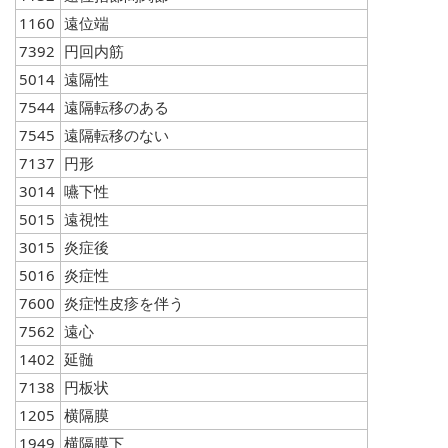
1160
遠位端
7392
円回内筋
5014
遠隔性
7544
遠隔転移のある
7545
遠隔転移のない
7137
円形
3014
嚥下性
5015
遠視性
3015
炎症後
5016
炎症性
7600
炎症性皮疹を伴う
7562
遠心
1402
延髄
7138
円板状
1205
横隔膜
1949
横隔膜下