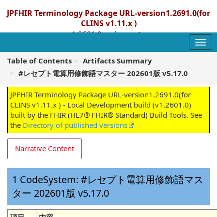
JPFHIR Terminology Package URL-version1.2691.0(for
CLINS v1.11.x )
1.2601.0 - release
Table of Contents
Artifacts Summary
#レセプト電算用修飾語マスター 202601版 v5.17.0
JPFHIR Terminology Package URL-version1.2691.0(for
CLINS v1.11.x ) - Local Development build (v1.2601.0)
built by the FHIR (HL7® FHIR® Standard) Build Tools. See
the
Directory of published versions
Narrative Content
CodeSystem: #レセプト電算用修飾語マス
ター 202601版 v5.17.0