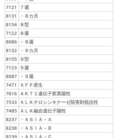
7121
７週
8131
・８カ月
8154
８型
7122
８週
8086
・８週
8132
・９カ月
8155
９型
7123
９週
8087
・９週
7471
ＡＦＰ産生
7616
ＡＫＴ１遺伝子変異陽性
7533
ＡＬＫチロシンキナーゼ阻害剤抵抗性
7485
ＡＬＫ融合遺伝子陽性
8237
・ＡＳＩＡ－Ａ
8238
・ＡＳＩＡ－Ｂ
8239
・ＡＳＩＡ－Ｃ