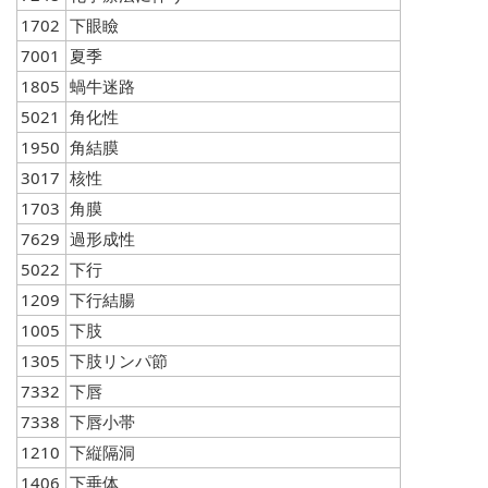
1702
下眼瞼
7001
夏季
1805
蝸牛迷路
5021
角化性
1950
角結膜
3017
核性
1703
角膜
7629
過形成性
5022
下行
1209
下行結腸
1005
下肢
1305
下肢リンパ節
7332
下唇
7338
下唇小帯
1210
下縦隔洞
1406
下垂体