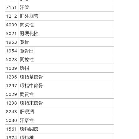
7151
汗管
1212
肝外胆管
4009
間欠性
3021
冠硬化性
1953
寛骨
1954
寛骨臼
5028
間擦性
1009
環指
1296
環指基節骨
1297
環指中節骨
5029
間質性
1298
環指末節骨
8243
肝浸潤
5030
汗疹性
1561
環軸関節
1374
環軸椎