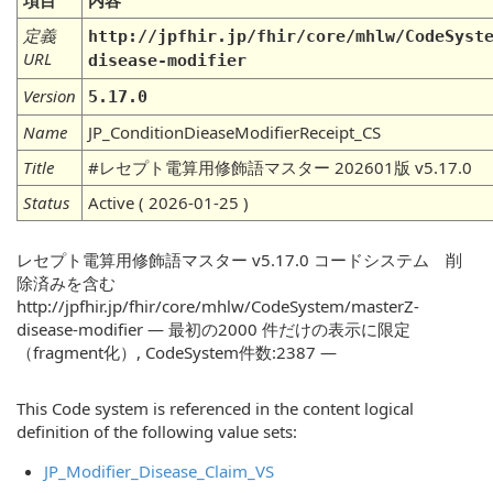
項目
内容
定義
http://jpfhir.jp/fhir/core/mhlw/CodeSyst
URL
disease-modifier
Version
5.17.0
Name
JP_ConditionDieaseModifierReceipt_CS
Title
#レセプト電算用修飾語マスター 202601版 v5.17.0
Status
Active ( 2026-01-25 )
レセプト電算用修飾語マスター v5.17.0 コードシステム 削
除済みを含む
http://jpfhir.jp/fhir/core/mhlw/CodeSystem/masterZ-
disease-modifier — 最初の2000 件だけの表示に限定
（fragment化）, CodeSystem件数:2387 —
This Code system is referenced in the content logical
definition of the following value sets:
JP_Modifier_Disease_Claim_VS