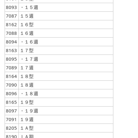
8093
・１５週
7087
１５週
8162
１６型
7088
１６週
8094
・１６週
8163
１７型
8095
・１７週
7089
１７週
8164
１８型
7090
１８週
8096
・１８週
8165
１９型
8097
・１９週
7091
１９週
8205
１Ａ型
8190
ＩＡ期