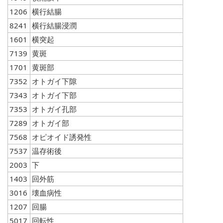
1206
横行結腸
8241
横行結腸浸潤
1601
横突起
7139
黄斑
1701
黄斑部
7352
オトガイ下隙
7343
オトガイ下部
7353
オトガイ孔部
7289
オトガイ部
7568
オピオイド誘発性
7537
温存術後
2003
下
1403
回外筋
3016
壊血病性
1207
回腸
5017
回転性