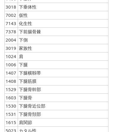
3018
下垂体性
7002
仮性
7143
化生性
7378
下前腸骨棘
2004
下側
3019
家族性
1024
肩
1006
下腿
1407
下腿横靱帯
1408
下腿筋膜
1529
下腿骨幹部
1603
下腿骨
1530
下腿骨近位部
1531
下腿骨頚部
1615
肩関節
5023
カタル性