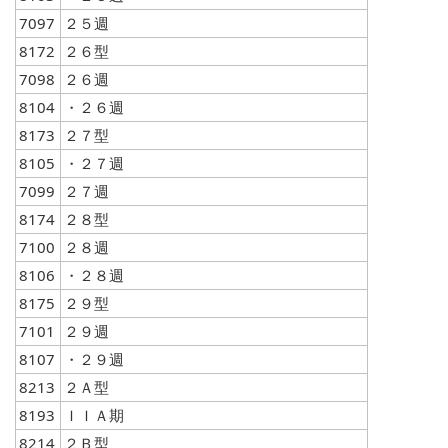
7097
２５週
8172
２６型
7098
２６週
8104
・２６週
8173
２７型
8105
・２７週
7099
２７週
8174
２８型
7100
２８週
8106
・２８週
8175
２９型
7101
２９週
8107
・２９週
8213
２Ａ型
8193
ＩＩＡ期
8214
２Ｂ型