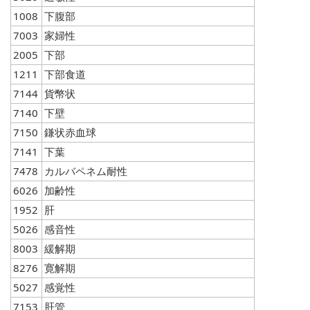
1008
下腹部
7003
家婦性
2005
下部
1211
下部食道
7144
貨幣状
7140
下壁
7150
鎌状赤血球
7141
下葉
7478
カルバペネム耐性
6026
加齢性
1952
肝
5026
感音性
8003
緩解期
8276
寛解期
5027
感覚性
7153
肝管