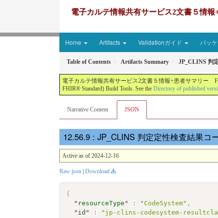
電子カルテ情報共有サービス2文書５情報+患者サマリー FH
Home
Artifacts
Validationガイド
パッケー
Table of Contents
Artifacts Summary
JP_CLINS
電子カルテ情報共有サービス2文書５情報+患者サマリー FHIR実装ガイド JP-CLINS（CLi
FHIR® Standard) Build Tools. See the
Directory of published vers
Narrative Content
JSON
: JP_CLINS 判定定性検査結果コード表
Active as of 2024-12-16
Raw json
|
Download
{
"
resourceType
"
:
"CodeSystem"
,
"
id
"
:
"jp-clins-codesystem-resultcl