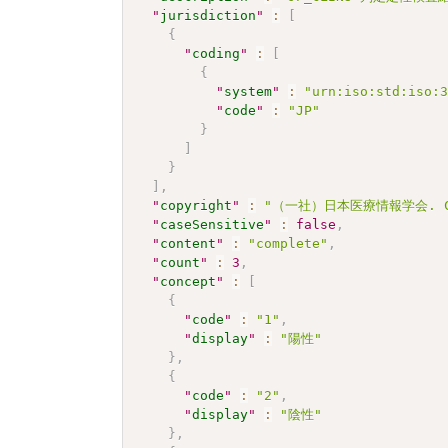
"
jurisdiction
"
:
[
{
"
coding
"
:
[
{
"
system
"
:
"urn:iso:std:iso:
"
code
"
:
"JP"
}
]
}
]
,
"
copyright
"
:
"（一社）日本医療情報学会. CC 
"
caseSensitive
"
:
false
,
"
content
"
:
"complete"
,
"
count
"
:
3
,
"
concept
"
:
[
{
"
code
"
:
"1"
,
"
display
"
:
"陽性"
}
,
{
"
code
"
:
"2"
,
"
display
"
:
"陰性"
}
,