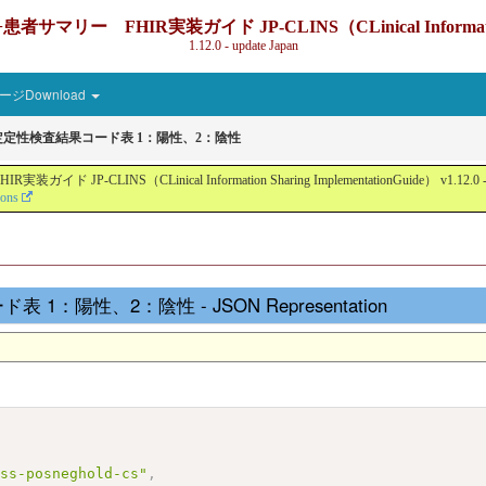
IR実装ガイド JP-CLINS（CLinical Information Sharin
1.12.0 - update Japan
ジDownload
 判定定性検査結果コード表 1：陽性、2：陰性
nical Information Sharing ImplementationGuide） v1.12.0 - Local Devel
ions
 1：陽性、2：陰性 - JSON Representation
ass-posneghold-cs"
,