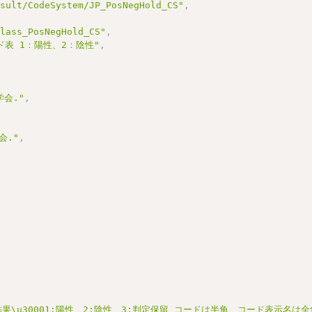
esult/CodeSystem/JP_PosNegHold_CS"
,
Class_PosNegHold_CS"
,
ード表 1：陽性、2：陰性"
,
,
会."
,
会."
,
査結果\u30001:陽性、2:陰性、3:判定保留 コードは半角、コード表示名は