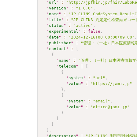
"
url
"
:
"http://jpfhir.jp/fhir/LaboR
"
version
"
:
"1.0.0"
,
"
name
"
:
"JP_CLINS_CodeSystem_Result
"
title
"
:
"JP_CLINS 判定定性検査結果コ
"
status
"
:
"active"
,
"
experimental
"
:
false
,
"
date
"
:
"2024-12-16T00:00:00+09:00"
"
publisher
"
:
"管理：（一社）日本医療情報学
"
contact
"
:
[
{
"
name
"
:
"管理：（一社）日本医療情報学
"
telecom
"
:
[
{
"
system
"
:
"url"
,
"
value
"
:
"https://jami.jp"
}
,
{
"
system
"
:
"email"
,
"
value
"
:
"office@jami.jp"
}
]
}
]
,
"
description
"
:
"JP_CLINS 判定定性検