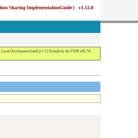
g ImplementationGuide） v1.12.0
opment build (v1.12.0) built by the FHIR (HL7®