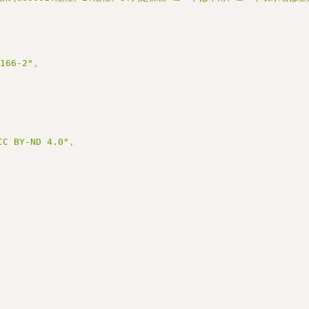
3166-2"
,
BY-ND 4.0"
,