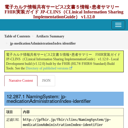
電子カルテ情報共有サービス2文書５情報+患者サマリー
FHIR実装ガイド JP-CLINS（CLinical Information Sharing
ImplementationGuide） v1.12.0
1.12.0 - update Japan
Table of Contents
Artifacts Summary
jp-medicationAdministrationIndex-identifier
電子カルテ情報共有サービス2文書５情報+患者サマリー FHIR実装ガイド
JP-CLINS（CLinical Information Sharing ImplementationGuide） v1.12.0 - Local
Development build (v1.12.0) built by the FHIR (HL7® FHIR® Standard) Build
Tools. See the
Directory of published versions
Narrative Content
JSON
NamingSystem: jp-
medicationAdministrationIndex-identifier
項目
内容
定義URL
http://jpfhir.jp/fhir/clins/NamingSystem/jp-
medicationAdministrationIndex-identifier