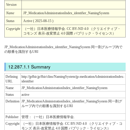
Version
Name
JP_MedicationAdministrationIndex_identifier_NamingSystem
Status
Active ( 2025-08-15 )
Copyright
（一社）日本医療情報学会. CC BY-ND 4.0 （クリエイティブ・
コモンズ 表示-改変禁止 4.0 国際 パブリック・ライセンス）
JP_MedicationAdministrationIndex_identifier_NamingSystem 同一剤グループ内で
の順番を識別するURI
Summary
Defining
http://jpfhir.jp/fhir/clins/NamingSystem/jp-medicationAdministrationIndex-
URL
identifier
Name
JP_MedicationAdministrationIndex_identifier_NamingSystem
Status
active
Definition
JP_MedicationAdministrationIndex_identifier_NamingSystem 同一剤グ
ループ内での順番を識別するURI
Publisher
管理：（一社）日本医療情報学会.
Copyright
（一社）日本医療情報学会. CC BY-ND 4.0 （クリエイティブ・コ
モンズ 表示-改変禁止 4.0 国際 パブリック・ライセンス）