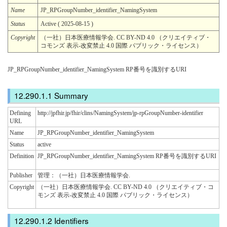
Name
JP_RPGroupNumber_identifier_NamingSystem
Status
Active ( 2025-08-15 )
Copyright
（一社）日本医療情報学会. CC BY-ND 4.0 （クリエイティブ・
コモンズ 表示-改変禁止 4.0 国際 パブリック・ライセンス）
JP_RPGroupNumber_identifier_NamingSystem RP番号を識別するURI
Summary
Defining
http://jpfhir.jp/fhir/clins/NamingSystem/jp-rpGroupNumber-identifier
URL
Name
JP_RPGroupNumber_identifier_NamingSystem
Status
active
Definition
JP_RPGroupNumber_identifier_NamingSystem RP番号を識別するURI
Publisher
管理：（一社）日本医療情報学会.
Copyright
（一社）日本医療情報学会. CC BY-ND 4.0 （クリエイティブ・コ
モンズ 表示-改変禁止 4.0 国際 パブリック・ライセンス）
Identifiers