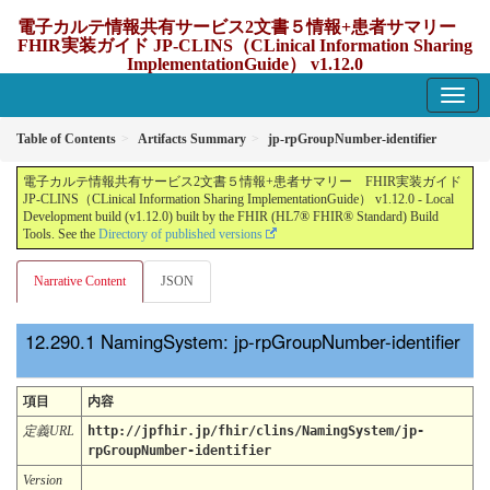
電子カルテ情報共有サービス2文書５情報+患者サマリー
FHIR実装ガイド JP-CLINS（CLinical Information Sharing
ImplementationGuide） v1.12.0
1.12.0 - update Japan
Table of Contents
Artifacts Summary
jp-rpGroupNumber-identifier
電子カルテ情報共有サービス2文書５情報+患者サマリー FHIR実装ガイド
JP-CLINS（CLinical Information Sharing ImplementationGuide） v1.12.0 - Local
Development build (v1.12.0) built by the FHIR (HL7® FHIR® Standard) Build
Tools. See the
Directory of published versions
Narrative Content
JSON
NamingSystem: jp-rpGroupNumber-identifier
項目
内容
定義URL
http://jpfhir.jp/fhir/clins/NamingSystem/jp-
rpGroupNumber-identifier
Version