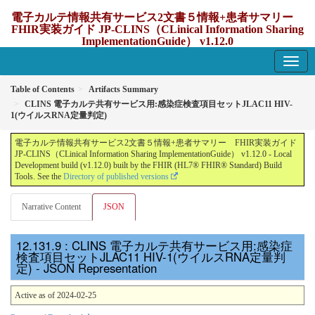
電子カルテ情報共有サービス2文書５情報+患者サマリー
FHIR実装ガイド JP-CLINS（CLinical Information Sharing
ImplementationGuide） v1.12.0
1.12.0 - update Japan
Table of Contents
Artifacts Summary
CLINS 電子カルテ共有サービス用:感染症検査項目セットJLAC11 HIV-
1(ウイルスRNA定量判定)
電子カルテ情報共有サービス2文書５情報+患者サマリー FHIR実装ガイド
JP-CLINS（CLinical Information Sharing ImplementationGuide） v1.12.0 - Local
Development build (v1.12.0) built by the FHIR (HL7® FHIR® Standard) Build
Tools. See the
Directory of published versions
Narrative Content
JSON
: CLINS 電子カルテ共有サービス用:感染症
検査項目セットJLAC11 HIV-1(ウイルスRNA定量判
定) - JSON Representation
Active as of 2024-02-25