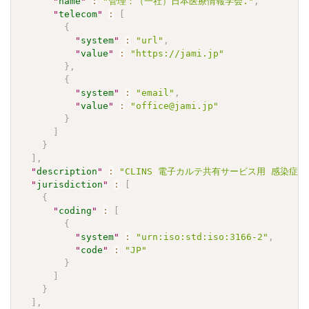
"
name
"
:
"管理：（一社）日本医療情報学会."
,
"
telecom
"
:
[
{
"
system
"
:
"url"
,
"
value
"
:
"https://jami.jp"
}
,
{
"
system
"
:
"email"
,
"
value
"
:
"office@jami.jp"
}
]
}
]
,
"
description
"
:
"CLINS 電子カルテ共有サービス用 感染症検査
"
jurisdiction
"
:
[
{
"
coding
"
:
[
{
"
system
"
:
"urn:iso:std:iso:3166-2"
,
"
code
"
:
"JP"
}
]
}
]
,