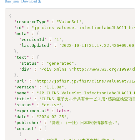
Raw json
|
Download
{
"
resourceType
"
:
"ValueSet"
,
"
id
"
:
"jp-clins-valueset-infectionlaboJLAC11-hiv1
"
meta
"
:
{
"
versionId
"
:
"1"
,
"
lastUpdated
"
:
"2022-10-11T21:17:22.426+09:00"
}
,
"
text
"
:
{
"
status
"
:
"generated"
,
"
div
"
:
"<div xmlns=\"http://www.w3.org/1999/xht
}
,
"
url
"
:
"http://jpfhir.jp/fhir/clins/ValueSet/JLAC
"
version
"
:
"1.1.0a"
,
"
name
"
:
"JP_CLINS_ValueSet_InfectionLaboJLAC11_HI
"
title
"
:
"CLINS 電子カルテ共有サービス用:感染症検査項目セット
"
status
"
:
"active"
,
"
experimental
"
:
false
,
"
date
"
:
"2024-02-25"
,
"
publisher
"
:
"管理：（一社）日本医療情報学会."
,
"
contact
"
:
[
{