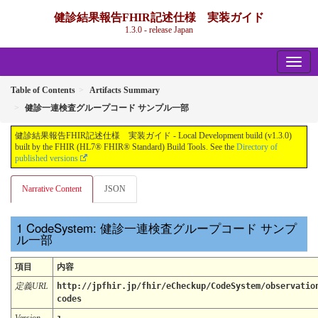
健診結果報告FHIR記述仕様 実装ガイド
1.3.0 - release Japan
Table of Contents
Artifacts Summary
健診一連検査グループコード サンプル一部
健診結果報告FHIR記述仕様 実装ガイド - Local Development build (v1.3.0)
built by the FHIR (HL7® FHIR® Standard) Build Tools. See the
Directory of
published versions
Narrative Content
JSON
CodeSystem: 健診一連検査グループコード サンプ
ル一部
項目
内容
定義URL
http://jpfhir.jp/fhir/eCheckup/CodeSystem/observatio
codes
Version