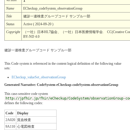
1
Name
ECheckup_codeSystem_observationGroup
Title
健診一連検査グループコード サンプル一部
Status
Active ( 2024-09-20 )
Copyright
（一社）日本HL7協会、（一社）日本医療情報学会. CC(Creative Com
BY-ND 4.0
健診一連検査グループコード サンプル一部
This Code system is referenced in the content logical definition of the following value
sets:
ECheckup_valueSet_observationGroup
Generated Narrative: CodeSystem eCheckup-codeSystem-observationGroup
This case-sensitive code system
http://jpfhir.jp/fhir/eCheckup/CodeSystem/observationGroup-co
defines the following codes:
Code
Display
2A020
貧血検査
9A110
心電図検査