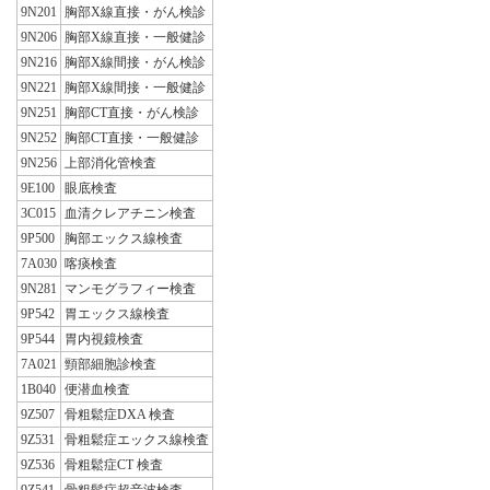
9N201
胸部X線直接・がん検診
9N206
胸部X線直接・一般健診
9N216
胸部X線間接・がん検診
9N221
胸部X線間接・一般健診
9N251
胸部CT直接・がん検診
9N252
胸部CT直接・一般健診
9N256
上部消化管検査
9E100
眼底検査
3C015
血清クレアチニン検査
9P500
胸部エックス線検査
7A030
喀痰検査
9N281
マンモグラフィー検査
9P542
胃エックス線検査
9P544
胃内視鏡検査
7A021
頸部細胞診検査
1B040
便潜血検査
9Z507
骨粗鬆症DXA 検査
9Z531
骨粗鬆症エックス線検査
9Z536
骨粗鬆症CT 検査
9Z541
骨粗鬆症超音波検査