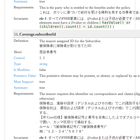
Summary
true
Requirements
This is the party who is entitled to the benefits under the policy.
これは、ポリシに基づいて給付を受ける権利を有する当事者であ
Invariants
ele-1
: すべてのFHIR要素には、@valueまたは子供が必要です / All 
elements must have a @value or children (
hasValue() or
(children().count() > id.count())
)
34
. Coverage.subscriberId
Definition
The insurer assigned ID for the Subscriber.
被保険者に保険者が割り当てたID
Short
受診券番号
Control
1..1
Type
string
Is Modifier
false
Primitive Value
This primitive element may be present, or absent, or replaced by an e
Must Support
true
Summary
true
Requirements
The insurer requires this identifier on correspondence and claims (dig
otherwise).
保険者は、連絡や請求（デジタルおよびその他）でこの識別子を
保険会社は、通信および請求（デジタルおよびその他）でこの識
する。
【JP Core仕様】被保険者記号と番号を全角にした上でダブルコ
で囲い、カンマ区切りで連結する。
ルール："{被保険者記号}","{被保険者番号}"
例："１２－３４","５６７８"
Invariants
ele-1
: すべてのFHIR要素には、@valueまたは子供が必要です / All 