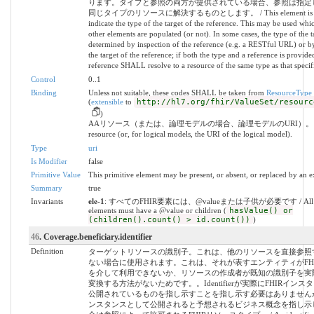
ります。タイプと参照の両方が提供されている場合、参照は指定
同じタイプのリソースに解決するものとします。 / This element is us
indicate the type of the target of the reference. This may be used whi
other elements are populated (or not). In some cases, the type of the 
determined by inspection of the reference (e.g. a RESTful URL) or b
the target of the reference; if both the type and a reference is provide
reference SHALL resolve to a resource of the same type as that specif
Control
0..1
Binding
Unless not suitable, these codes SHALL be taken from
ResourceType
(
extensible
to
http://hl7.org/fhir/ValueSet/resourc
)
AAリソース（または、論理モデルの場合、論理モデルのURI）。 /
resource (or, for logical models, the URI of the logical model).
Type
uri
Is Modifier
false
Primitive Value
This primitive element may be present, or absent, or replaced by an e
Summary
true
Invariants
ele-1
: すべてのFHIR要素には、@valueまたは子供が必要です / All 
elements must have a @value or children (
hasValue() or
(children().count() > id.count())
)
46
. Coverage.beneficiary.identifier
Definition
ターゲットリソースの識別子。これは、他のリソースを直接参照
ない場合に使用されます。これは、それが表すエンティティがFH
を介して利用できないか、リソースの作成者が既知の識別子を実
変換する方法がないためです。。Identifierが実際にFHIRインス
公開されているものを指し示すことを指し示す必要はありませんが
ンスタンスとして公開されると予想されるビジネス概念を指し示