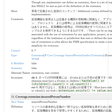
Though any implementer can define an extension, there is a set of re
that SHALL be met as part of the definition of the extension.
Short
実装で定義された追加のコンテンツ / Additional content defined b
implementations
Comments
拡張機能を使用または定義する機関や管轄権に関係なく、アプリ
ン、プロジェクト、または標準による拡張機能の使用に関連する
はありません。拡張機能の使用は、FHIR仕様がすべての人にコ
ンプルさを保持できるようにするものです。 / There can be no stig
associated with the use of extensions by any application, project, or s
regardless of the institution or jurisdiction that uses or defines the ex
use of extensions is what allows the FHIR specification to retain a core
simplicity for everyone.
Control
0..*
Type
Extension
(
JP Core Coverage InsuredPersonSymbol Extension
) (Exte
string
)
Is Modifier
false
Summary
false
Alternate Names
extensions, user content
Invariants
ele-1
: すべてのFHIR要素には、@valueまたは子供が必要です / All 
elements must have a @value or children (
hasValue() or
(children().count() > id.count())
)
ext-1
: 両方ではなく、拡張または値[x]が必要です / Must have either e
or value[x], not both (
extension.exists() != value.ex
18
. Coverage.extension:insuredPersonNumber
Slice Name
insuredPersonNumber
Definition
リソースの基本的な定義の一部ではない追加情報を表すために使
す。拡張機能を安全で管理しやすくするために、拡張機能の定義