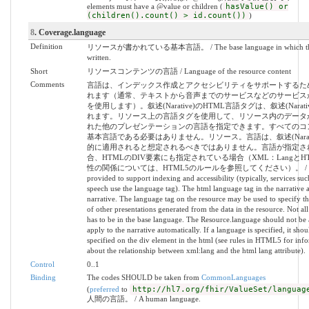
elements must have a @value or children (
hasValue() or
(children().count() > id.count())
)
8
. Coverage.language
Definition
リソースが書かれている基本言語。 / The base language in which the r
written.
Short
リソースコンテンツの言語 / Language of the resource content
Comments
言語は、インデックス作成とアクセシビリティをサポートするた
れます（通常、テキストから音声までのサービスなどのサービス
を使用します）。叙述(Narative)のHTML言語タグは、叙述(Narat
れます。リソース上の言語タグを使用して、リソース内のデータ
れた他のプレゼンテーションの言語を指定できます。すべてのコ
基本言語である必要はありません。リソース。言語は、叙述(Narati
的に適用されると想定されるべきではありません。言語が指定さ
合、HTMLのDIV要素にも指定されている場合（XML：LangとHTM
性の関係については、HTML5のルールを参照してください）。 / Lang
provided to support indexing and accessibility (typically, services such
speech use the language tag). The html language tag in the narrative a
narrative. The language tag on the resource may be used to specify t
of other presentations generated from the data in the resource. Not all
has to be in the base language. The Resource.language should not be
apply to the narrative automatically. If a language is specified, it shoul
specified on the div element in the html (see rules in HTML5 for inf
about the relationship between xml:lang and the html lang attribute).
Control
0..1
Binding
The codes SHOULD be taken from
CommonLanguages
(
preferred
to
http://hl7.org/fhir/ValueSet/languag
人間の言語。 / A human language.