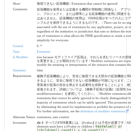
Short
無視できない拡張機能 / Extensions that cannot be ignored
Comments
拡張機能を使用または定義する機関や管轄権に関係なく、アプリ
ン、プロジェクト、または標準による拡張機能の使用に関連する
はありません。拡張機能の使用は、FHIR仕様がすべての人にコ
ンプルさを保持できるようにするものです。 / There can be no stig
associated with the use of extensions by any application, project, or s
regardless of the institution or jurisdiction that uses or defines the ex
use of extensions is what allows the FHIR specification to retain a core
simplicity for everyone.
Control
0..*
Type
Extension
Is Modifier
true because モディファイア拡張は、それらを含むリソースの
を変更することが期待されています / Modifier extensions are expect
modify the meaning or interpretation of the resource that contains th
Summary
false
Requirements
修飾子拡張機能により、安全に無視できる大部分の拡張機能と明
きるように、安全に無視できない拡張機能が可能になります。こ
実装者が拡張の存在を禁止する必要性を排除することにより、相
促進されます。詳細については、[修飾子拡張の定義]（拡張性.htm
modifierextension）を参照してください。 / Modifier extensions allo
extensions that
cannot
be safely ignored to be clearly distinguished f
majority of extensions which can be safely ignored. This promotes int
by eliminating the need for implementers to prohibit the presence of 
For further information, see the
definition of modifier extensions
.
Alternate Names
extensions, user content
Invariants
ele-1
: すべてのFHIR要素には、@valueまたは子供が必要です / All 
elements must have a @value or children (
hasValue() or
(children().count() > id.count())
)