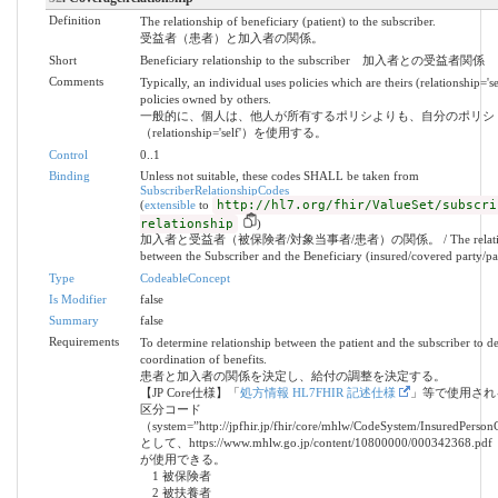
Definition
The relationship of beneficiary (patient) to the subscriber.
受益者（患者）と加入者の関係。
Short
Beneficiary relationship to the subscriber 加入者との受益者関係
Comments
Typically, an individual uses policies which are theirs (relationship='se
policies owned by others.
一般的に、個人は、他人が所有するポリシよりも、自分のポリシ
（relationship='self'）を使用する。
Control
0..1
Binding
Unless not suitable, these codes SHALL be taken from
SubscriberRelationshipCodes
(
extensible
to
http://hl7.org/fhir/ValueSet/subscri
relationship
)
加入者と受益者（被保険者/対象当事者/患者）の関係。 / The relatio
between the Subscriber and the Beneficiary (insured/covered party/pat
Type
CodeableConcept
Is Modifier
false
Summary
false
Requirements
To determine relationship between the patient and the subscriber to d
coordination of benefits.
患者と加入者の関係を決定し、給付の調整を決定する。
【JP Core仕様】「
処方情報 HL7FHIR 記述仕様
」等で使用され
区分コード
（system=”http://jpfhir.jp/fhir/core/mhlw/CodeSystem/InsuredPerso
として、https://www.mhlw.go.jp/content/10800000/000342368
が使用できる。
1 被保険者
2 被扶養者