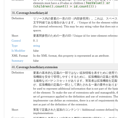
elements must have a @value or children (
hasValue() or
(children().count() > id.count())
)
38
. Coverage.beneficiary.id
Definition
リソース内の要素の一意のID（内部参照用）。これは、スペース
文字列値である場合があります。 / Unique id for the element within a
(for internal references). This may be any string value that does not c
spaces.
Short
要素間参照のための一意のID / Unique id for inter-element referenc
Control
0..1
Type
string
Is Modifier
false
XML Format
In the XML format, this property is represented as an attribute.
Summary
false
40
. Coverage.beneficiary.extension
Definition
要素の基本的な定義の一部ではない追加情報を表すために使用で
張機能を安全で管理しやすくするために、拡張機能の定義と使用
る厳格なガバナンスセットがあります。実装者は拡張機能を定義
が、拡張機能の定義の一部として満たされる一連の要件があります。 
be used to represent additional information that is not part of the basi
of the element. To make the use of extensions safe and manageable, the
set of governance applied to the definition and use of extensions. T
implementer can define an extension, there is a set of requirements 
met as part of the definition of the extension.
Short
実装で定義された追加のコンテンツ / Additional content defined b
implementations