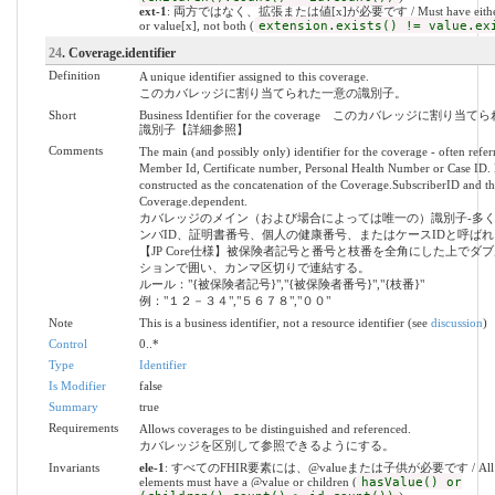
ext-1
: 両方ではなく、拡張または値[x]が必要です / Must have either e
or value[x], not both (
extension.exists() != value.ex
24
. Coverage.identifier
Definition
A unique identifier assigned to this coverage.
このカバレッジに割り当てられた一意の識別子。
Short
Business Identifier for the coverage このカバレッジに割り
識別子【詳細参照】
Comments
The main (and possibly only) identifier for the coverage - often referr
Member Id, Certificate number, Personal Health Number or Case ID.
constructed as the concatenation of the Coverage.SubscriberID and th
Coverage.dependent.
カバレッジのメイン（および場合によっては唯一の）識別子-多
ンバID、証明書番号、個人の健康番号、またはケースIDと呼ばれ
【JP Core仕様】被保険者記号と番号と枝番を全角にした上でダ
ションで囲い、カンマ区切りで連結する。
ルール："{被保険者記号}","{被保険者番号}","{枝番}"
例："１２－３４","５６７８","００"
Note
This is a business identifier, not a resource identifier (see
discussion
)
Control
0..*
Type
Identifier
Is Modifier
false
Summary
true
Requirements
Allows coverages to be distinguished and referenced.
カバレッジを区別して参照できるようにする。
Invariants
ele-1
: すべてのFHIR要素には、@valueまたは子供が必要です / All 
elements must have a @value or children (
hasValue() or