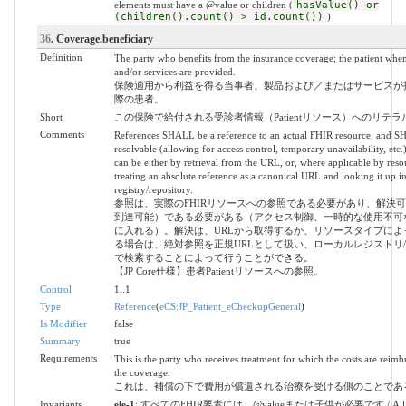
elements must have a @value or children (
hasValue() or
(children().count() > id.count())
)
36
. Coverage.beneficiary
Definition
The party who benefits from the insurance coverage; the patient whe
and/or services are provided.
保険適用から利益を得る当事者、製品および／またはサービスが
際の患者。
Short
この保険で給付される受診者情報（Patientリソース）へのリテラ
Comments
References SHALL be a reference to an actual FHIR resource, and 
resolvable (allowing for access control, temporary unavailability, etc.
can be either by retrieval from the URL, or, where applicable by reso
treating an absolute reference as a canonical URL and looking it up in
registry/repository.
参照は、実際のFHIRリソースへの参照である必要があり、解決
到達可能）である必要がある（アクセス制御、一時的な使用不可
に入れる）。解決は、URLから取得するか、リソースタイプによ
る場合は、絶対参照を正規URLとして扱い、ローカルレジストリ
で検索することによって行うことができる。
【JP Core仕様】患者Patientリソースへの参照。
Control
1..1
Type
Reference
(
eCS:JP_Patient_eCheckupGeneral
)
Is Modifier
false
Summary
true
Requirements
This is the party who receives treatment for which the costs are reim
the coverage.
これは、補償の下で費用が償還される治療を受ける側のことであ
Invariants
ele-1
: すべてのFHIR要素には、@valueまたは子供が必要です / All 