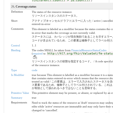
(children().count() > id.count())
)
26
. Coverage.status
Definition
The status of the resource instance.
リソースインスタンスのステータス。
Short
アクティブ|キャンセル|ドラフト|エラーに入った / active | cancelled | d
entered-in-error
Comments
This element is labeled as a modifier because the status contains the c
in-error that marks the coverage as not currently valid.
ステータスには、カバレッジが現在無効であることを示すエラー
コードが含まれているため、この要素は修飾子としてラベル付け
Control
1..1
Binding
The codes SHALL be taken from
FinancialResourceStatusCodes
(
required
to
http://hl7.org/fhir/ValueSet/fm-statu
)
リソースインスタンスの状態を指定するコード。 / A code specifying t
of the resource instance.
Type
code
Is Modifier
true because This element is labelled as a modifier because it is a stat
that contains status entered-in-error which means that the resource sh
treated as valid / この要素は、エラーで入力されたステータス
ス要素であるため、修飾子としてラベル付けされている。これは
が有効として扱われるべきではないことを意味する。
Primitive Value
This primitive element may be present, or absent, or replaced by an e
Summary
true
Requirements
Need to track the status of the resource as 'draft' resources may under
edits while 'active' resources are immutable and may only have their s
changed to 'cancelled'.