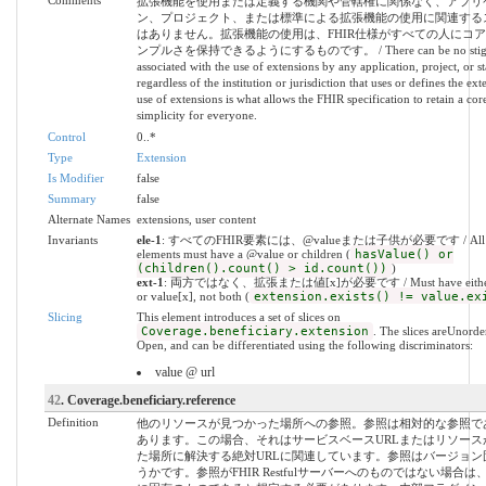
Comments
拡張機能を使用または定義する機関や管轄権に関係なく、アプリ
ン、プロジェクト、または標準による拡張機能の使用に関連する
はありません。拡張機能の使用は、FHIR仕様がすべての人にコ
ンプルさを保持できるようにするものです。 / There can be no stig
associated with the use of extensions by any application, project, or s
regardless of the institution or jurisdiction that uses or defines the ex
use of extensions is what allows the FHIR specification to retain a core
simplicity for everyone.
Control
0..*
Type
Extension
Is Modifier
false
Summary
false
Alternate Names
extensions, user content
Invariants
ele-1
: すべてのFHIR要素には、@valueまたは子供が必要です / All 
elements must have a @value or children (
hasValue() or
(children().count() > id.count())
)
ext-1
: 両方ではなく、拡張または値[x]が必要です / Must have either e
or value[x], not both (
extension.exists() != value.ex
Slicing
This element introduces a set of slices on
Coverage.beneficiary.extension
. The slices areUnord
Open, and can be differentiated using the following discriminators:
value @ url
42
. Coverage.beneficiary.reference
Definition
他のリソースが見つかった場所への参照。参照は相対的な参照で
あります。この場合、それはサービスベースURLまたはリソース
た場所に解決する絶対URLに関連しています。参照はバージョン
うかです。参照がFHIR Restfulサーバーへのものではない場合