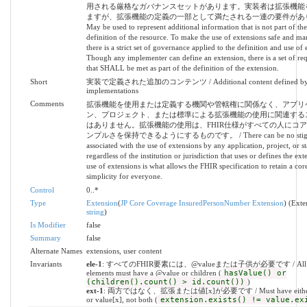
用される厳格なガバナンスセットがあります。実装者は拡張機能
ますが、拡張機能の定義の一部として満たされる一連の要件があり
May be used to represent additional information that is not part of the
definition of the resource. To make the use of extensions safe and ma
there is a strict set of governance applied to the definition and use of 
Though any implementer can define an extension, there is a set of re
that SHALL be met as part of the definition of the extension.
Short
実装で定義された追加のコンテンツ / Additional content defined b
implementations
Comments
拡張機能を使用または定義する機関や管轄権に関係なく、アプリ
ン、プロジェクト、または標準による拡張機能の使用に関連する
はありません。拡張機能の使用は、FHIR仕様がすべての人にコ
ンプルさを保持できるようにするものです。 / There can be no stig
associated with the use of extensions by any application, project, or s
regardless of the institution or jurisdiction that uses or defines the ex
use of extensions is what allows the FHIR specification to retain a core
simplicity for everyone.
Control
0..*
Type
Extension
(
JP Core Coverage InsuredPersonNumber Extension
) (Exte
string
)
Is Modifier
false
Summary
false
Alternate Names
extensions, user content
Invariants
ele-1
: すべてのFHIR要素には、@valueまたは子供が必要です / All 
elements must have a @value or children (
hasValue() or
(children().count() > id.count())
)
ext-1
: 両方ではなく、拡張または値[x]が必要です / Must have either e
or value[x], not both (
extension.exists() != value.ex