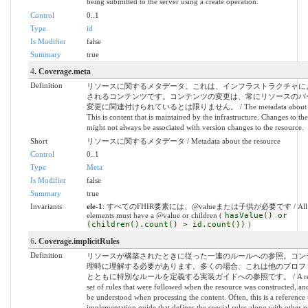
being submitted to the server using a create operation.
Control
0..1
Type
id
Is Modifier
false
Summary
true
4
. Coverage.meta
Definition
リソースに関するメタデータ。これは、インフラストラクチャに
されるコンテンツです。コンテンツの変更は、常にリソースのバ
変更に関連付けられているとは限りません。 / The metadata about the 
This is content that is maintained by the infrastructure. Changes to th
might not always be associated with version changes to the resource.
Short
リソースに関するメタデータ / Metadata about the resource
Control
0..1
Type
Meta
Is Modifier
false
Summary
true
Invariants
ele-1
: すべてのFHIR要素には、@valueまたは子供が必要です / All 
elements must have a @value or children (
hasValue() or
(children().count() > id.count())
)
6
. Coverage.implicitRules
Definition
リソースが構築されたときに従った一連のルールへの参照。コン
理時に理解する必要があります。多くの場合、これは他のプロフ
とともに特別なルールを定義する実装ガイドへの参照です。 / A referen
set of rules that were followed when the resource was constructed, a
be understood when processing the content. Often, this is a reference 
implementation guide that defines the special rules along with other pr