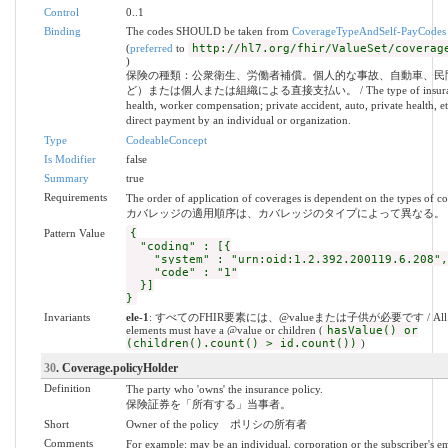
Control
0..1
Binding
The codes SHOULD be taken from
CoverageTypeAndSelf-PayCodes
(
preferred
to
http://hl7.org/fhir/ValueSet/coverag
)
保険の種類：公衆衛生、労働者補償。個人的な事故、自動車、民
ど）または個人または組織による直接支払い。 / The type of insurance
health, worker compensation; private accident, auto, private health, et
direct payment by an individual or organization.
Type
CodeableConcept
Is Modifier
false
Summary
true
Requirements
The order of application of coverages is dependent on the types of c
カバレッジの適用順序は、カバレッジのタイプによって異なる。
Pattern Value
{
"coding" : [{
"system" : "urn:oid:1.2.392.200119.6.208",
"code" : "1"
}]
}
Invariants
ele-1
: すべてのFHIR要素には、@valueまたは子供が必要です / All 
elements must have a @value or children (
hasValue() or
(children().count() > id.count())
)
30
. Coverage.policyHolder
Definition
The party who 'owns' the insurance policy.
保険証券を「所有する」当事者。
Short
Owner of the policy ポリシの所有者
Comments
For example: may be an individual, corporation or the subscriber's e