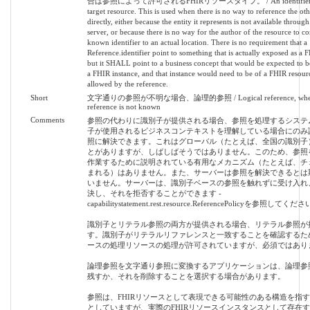
合は参照によって許可されるFHIRリソースタイプ。 / An identifier fo
target resource. This is used when there is no way to reference the ot
directly, either because the entity it represents is not available throug
server, or because there is no way for the author of the resource to co
known identifier to an actual location. There is no requirement that a
Reference.identifier point to something that is actually exposed as a 
but it SHALL point to a business concept that would be expected to b
a FHIR instance, and that instance would need to be of a FHIR resour
allowed by the reference.
Short
文字通りの参照が不明な場合、論理的参照 / Logical reference, when l
reference is not known
Comments
参照の代わりに識別子が提供される場合、参照を処理するシステ
子が使用されるビジネスコンテキストを理解している場合にのみ
照に解決できます。これはグローバル（たとえば、全国の識別子
とがありますが、しばしばそうではありません。このため、参照
作業するために説明されている有用なメカニズム（たとえば、チ
まれる）はありません。また、サーバーは参照を解決できるとは
いません。サーバーは、識別子ベースの参照を触れずに受け入れ
決し、それを拒否することができます -
capabilitystatement.rest.resource.ReferencePolicyを参照してくだ
識別子とリテラル参照の両方が提供される場合、リテラル参照が
す。識別子がリテラルリファレンスと一致することを確認するた
ースの処理リソースの処理が許可されていますが、必須ではありま
論理参照を文字通り参照に変換するアプリケーションは、論理参
残すか、それを削除することを選択する場合があります。
参照は、FHIRリソースとして表現できる可能性のある構造を指
としていますが、実際のFHIRリソースインスタンスとして存在