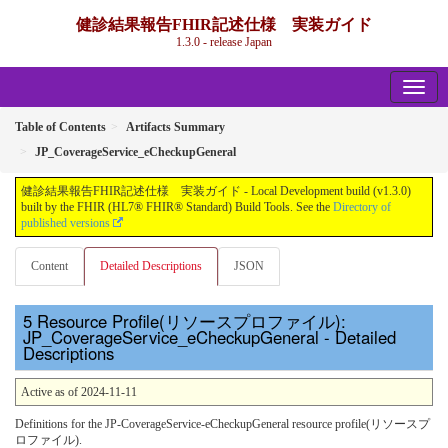
健診結果報告FHIR記述仕様 実装ガイド
1.3.0 - release Japan
Table of Contents
Artifacts Summary
JP_CoverageService_eCheckupGeneral
健診結果報告FHIR記述仕様 実装ガイド - Local Development build (v1.3.0)
built by the FHIR (HL7® FHIR® Standard) Build Tools. See the
Directory of
published versions
Content
Detailed Descriptions
JSON
Resource Profile(リソースプロファイル):
JP_CoverageService_eCheckupGeneral - Detailed
Descriptions
Active as of 2024-11-11
Definitions for the JP-CoverageService-eCheckupGeneral resource profile(リソースプ
ロファイル).