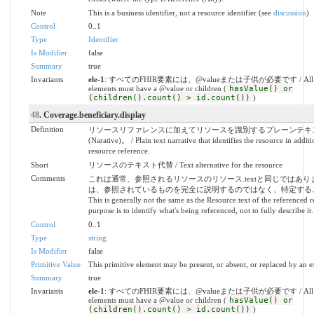
Note
This is a business identifier, not a resource identifier (see
discussion
)
Control
0..1
Type
Identifier
Is Modifier
false
Summary
true
Invariants
ele-1
: すべてのFHIR要素には、@valueまたは子供が必要です / All 
elements must have a @value or children (
hasValue() or
(children().count() > id.count())
)
48
. Coverage.beneficiary.display
Definition
リソースリファレンスに加えてリソースを識別するプレーンテキ
(Narative)。 / Plain text narrative that identifies the resource in additi
resource reference.
Short
リソースのテキスト代替 / Text alternative for the resource
Comments
これは通常、参照されるリソースのリソース.textと同じではあ
は、参照されているものを完全に説明するのではなく、特定するこ
This is generally not the same as the Resource.text of the referenced 
purpose is to identify what's being referenced, not to fully describe it.
Control
0..1
Type
string
Is Modifier
false
Primitive Value
This primitive element may be present, or absent, or replaced by an e
Summary
true
Invariants
ele-1
: すべてのFHIR要素には、@valueまたは子供が必要です / All 
elements must have a @value or children (
hasValue() or
(children().count() > id.count())
)