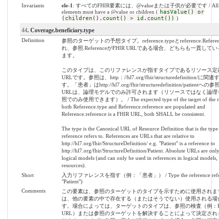
Invariants
ele-1
: すべてのFHIR要素には、@valueまたは子供が必要です / All 
elements must have a @value or children (
hasValue() or
(children().count() > id.count())
)
44
. Coverage.beneficiary.type
Definition
参照のターゲットの予想タイプ。reference.typeとreference.Refer
れ、参照.ReferenceがFHIR URLである場合、どちらも一貫して
ます。
このタイプは、このリファレンスが指すタイプであるリソース定
URLです。参照は、http：//hl7.org/fhir/structuredefinition/に
す。「患者」はhttp://hl7.org/fhir/structuredefinition/patien
URLは、論理モデルでのみ許可されます（リソースではなく論理
照でのみ使用できます）。 / The expected type of the target of the ref
both Reference.type and Reference.reference are populated and
Reference.reference is a FHIR URL, both SHALL be consistent.
The type is the Canonical URL of Resource Definition that is the type 
reference refers to. References are URLs that are relative to
http://hl7.org/fhir/StructureDefinition/ e.g. "Patient" is a reference to
http://hl7.org/fhir/StructureDefinition/Patient. Absolute URLs are onl
logical models (and can only be used in references in logical models,
resources).
Short
入力リファレンスを指す（例：「患者」） / Type the reference refers 
"Patient")
Comments
この要素は、参照のターゲットのタイプを示すために使用されま
は、他の要素の中で存在する（またはそうでない）使用される場
す。場合によっては、ターゲットのタイプは、参照の検査（例：RE
URL）または参照のターゲットを解決することによって決定され