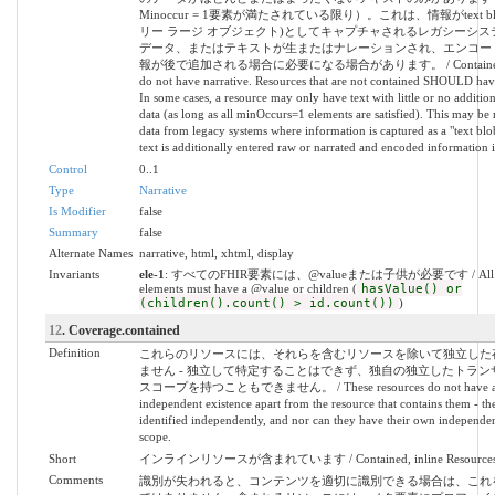
Minoccur = 1要素が満たされている限り）。これは、情報がtext bl
リー ラージ オブジェクト)としてキャプチャされるレガシーシス
データ、またはテキストが生またはナレーションされ、エンコー
報が後で追加される場合に必要になる場合があります。 / Contained re
do not have narrative. Resources that are not contained SHOULD have
In some cases, a resource may only have text with little or no addition
data (as long as all minOccurs=1 elements are satisfied). This may be 
data from legacy systems where information is captured as a "text bl
text is additionally entered raw or narrated and encoded information i
Control
0..1
Type
Narrative
Is Modifier
false
Summary
false
Alternate Names
narrative, html, xhtml, display
Invariants
ele-1
: すべてのFHIR要素には、@valueまたは子供が必要です / All 
elements must have a @value or children (
hasValue() or
(children().count() > id.count())
)
12
. Coverage.contained
Definition
これらのリソースには、それらを含むリソースを除いて独立した
ません - 独立して特定することはできず、独自の独立したトラン
スコープを持つこともできません。 / These resources do not have 
independent existence apart from the resource that contains them - th
identified independently, and nor can they have their own independen
scope.
Short
インラインリソースが含まれています / Contained, inline Resource
Comments
識別が失われると、コンテンツを適切に識別できる場合は、これ