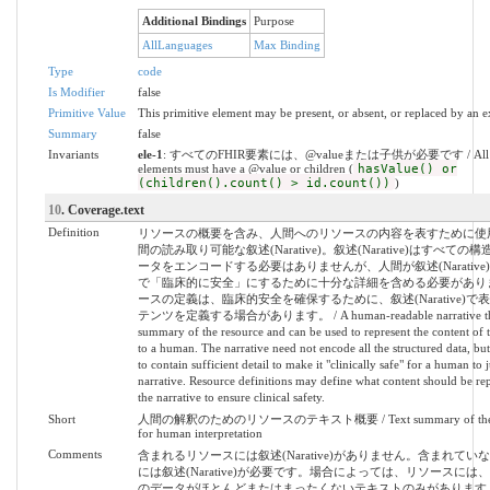
Additional Bindings
Purpose
AllLanguages
Max Binding
Type
code
Is Modifier
false
Primitive Value
This primitive element may be present, or absent, or replaced by an e
Summary
false
Invariants
ele-1
: すべてのFHIR要素には、@valueまたは子供が必要です / All 
elements must have a @value or children (
hasValue() or
(children().count() > id.count())
)
10
. Coverage.text
Definition
リソースの概要を含み、人間へのリソースの内容を表すために使
間の読み取り可能な叙述(Narative)。叙述(Narative)はすべての
ータをエンコードする必要はありませんが、人間が叙述(Narative
で「臨床的に安全」にするために十分な詳細を含める必要があり
ースの定義は、臨床的安全を確保するために、叙述(Narative)で
テンツを定義する場合があります。 / A human-readable narrative that 
summary of the resource and can be used to represent the content of 
to a human. The narrative need not encode all the structured data, but
to contain sufficient detail to make it "clinically safe" for a human to j
narrative. Resource definitions may define what content should be re
the narrative to ensure clinical safety.
Short
人間の解釈のためのリソースのテキスト概要 / Text summary of the re
for human interpretation
Comments
含まれるリソースには叙述(Narative)がありません。含まれてい
には叙述(Narative)が必要です。場合によっては、リソースには
のデータがほとんどまたはまったくないテキストのみがあります