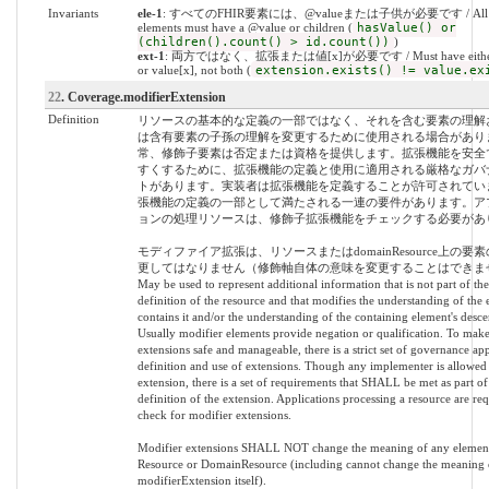
Invariants
ele-1
: すべてのFHIR要素には、@valueまたは子供が必要です / All 
elements must have a @value or children (
hasValue() or
(children().count() > id.count())
)
ext-1
: 両方ではなく、拡張または値[x]が必要です / Must have either e
or value[x], not both (
extension.exists() != value.ex
22
. Coverage.modifierExtension
Definition
リソースの基本的な定義の一部ではなく、それを含む要素の理解
は含有要素の子孫の理解を変更するために使用される場合があり
常、修飾子要素は否定または資格を提供します。拡張機能を安全
すくするために、拡張機能の定義と使用に適用される厳格なガバ
トがあります。実装者は拡張機能を定義することが許可されてい
張機能の定義の一部として満たされる一連の要件があります。ア
ョンの処理リソースは、修飾子拡張機能をチェックする必要があ
モディファイア拡張は、リソースまたはdomainResource上の要
更してはなりません（修飾軸自体の意味を変更することはできませ
May be used to represent additional information that is not part of the
definition of the resource and that modifies the understanding of the 
contains it and/or the understanding of the containing element's desce
Usually modifier elements provide negation or qualification. To make
extensions safe and manageable, there is a strict set of governance app
definition and use of extensions. Though any implementer is allowed 
extension, there is a set of requirements that SHALL be met as part of
definition of the extension. Applications processing a resource are req
check for modifier extensions.
Modifier extensions SHALL NOT change the meaning of any elemen
Resource or DomainResource (including cannot change the meaning 
modifierExtension itself).