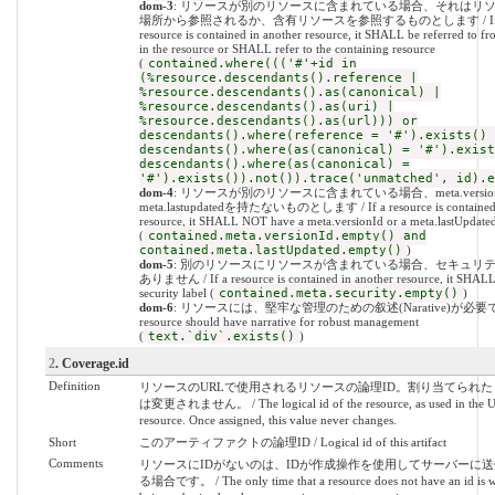
dom-3
: リソースが別のリソースに含まれている場合、それはリ
場所から参照されるか、含有リソースを参照するものとします / If 
resource is contained in another resource, it SHALL be referred to f
in the resource or SHALL refer to the containing resource
(
contained.where((('#'+id in
(%resource.descendants().reference |
%resource.descendants().as(canonical) |
%resource.descendants().as(uri) |
%resource.descendants().as(url))) or
descendants().where(reference = '#').exists() 
descendants().where(as(canonical) = '#').exist
descendants().where(as(canonical) =
'#').exists()).not()).trace('unmatched', id).e
dom-4
: リソースが別のリソースに含まれている場合、meta.versio
meta.lastupdatedを持たないものとします / If a resource is contained 
resource, it SHALL NOT have a meta.versionId or a meta.lastUpdate
(
contained.meta.versionId.empty() and
contained.meta.lastUpdated.empty()
)
dom-5
: 別のリソースにリソースが含まれている場合、セキュリ
ありません / If a resource is contained in another resource, it SHAL
security label (
contained.meta.security.empty()
)
dom-6
: リソースには、堅牢な管理のための叙述(Narative)が必要です
resource should have narrative for robust management
(
text.`div`.exists()
)
2
. Coverage.id
Definition
リソースのURLで使用されるリソースの論理ID。割り当てられ
は変更されません。 / The logical id of the resource, as used in the U
resource. Once assigned, this value never changes.
Short
このアーティファクトの論理ID / Logical id of this artifact
Comments
リソースにIDがないのは、IDが作成操作を使用してサーバーに
る場合です。 / The only time that a resource does not have an id is wh