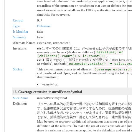
associated with the use of extensions by any application, project, or s
regardless of the institution or jurisdiction that uses or defines the ex
use of extensions is what allows the FHIR specification to retain a core
simplicity for everyone.
Control
0..*
Type
Extension
Is Modifier
false
Summary
false
Alternate Names
extensions, user content
Invariants
ele-1
: すべてのFHIR要素には、@valueまたは子供が必要です / All 
elements must have a @value or children (
hasValue() or
(children().count() > id.count())
)
ext-1
: 両方ではなく、拡張または値[x]が必要です / Must have either e
or value[x], not both (
extension.exists() != value.ex
Slicing
This element introduces a set of slices on
Coverage.extension
areUnordered and Open, and can be differentiated using the followin
discriminators:
value @ url
16
. Coverage.extension:insuredPersonSymbol
Slice Name
insuredPersonSymbol
Definition
リソースの基本的な定義の一部ではない追加情報を表すために使
す。拡張機能を安全で管理しやすくするために、拡張機能の定義
用される厳格なガバナンスセットがあります。実装者は拡張機能
ますが、拡張機能の定義の一部として満たされる一連の要件があり
May be used to represent additional information that is not part of the
definition of the resource. To make the use of extensions safe and ma
there is a strict set of governance applied to the definition and use of 