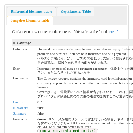
Differential Elements Table
Key Elements Table
Snapshot Elements Table
Guidance on how to interpret the contents of this table can be found
here
0
. Coverage
Definition
Financial instrument which may be used to reimburse or pay for healt
products and services. Includes both insurance and self-payment.
ヘルスケア製品およびサービスの償還または支払いに使用される
る金融商品。 保険と自己負担の両方が含まれる。
Short
Insurance or medical plan or a payment agreement 保険ま
ラン、または合意された支払い方法
Comments
The Coverage resource contains the insurance card level information,
customary to provide on claims and other communications between p
insurers.
Coverageには、保険証レベルの情報が含まれている。これは、
プロバイダと保険会社間のその他の通信で提供するのが通例であ
Control
0..*
Is Modifier
false
Summary
false
Invariants
dom-2
: リソースが別のリソースに含まれている場合、ネストさ
を含めてはなりません / If the resource is contained in another resourc
SHALL NOT contain nested Resources
(
contained.contained.empty()
)