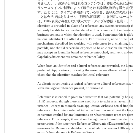
りません。 。識別子と呼ばれるコンテンツは、参照のために許
リソースタイプの制限によって暗示される論理的制約を満たす必
す。たとえば、タイプが参照されている場合、薬物処方の識別子
ことは合法ではありません（観察|診断障害）。参照用のユースケ
は、FHIR表現が存在しない状況です（タイプが参照（任意）。 / Wh
identifier is provided in place of a reference, any system processing t
will only be able to resolve the identifier to a reference if it understan
business context in which the identifier is used. Sometimes this is glob
national identifier) but often it is not. For this reason, none of the use
mechanisms described for working with references (e.g. chaining, inc
possible, nor should servers be expected to be able resolve the refere
may accept an identifier based reference untouched, resolve it, and/or r
CapabilityStatement.rest.resource.referencePolicy.
When both an identifier and a literal reference are provided, the litera
preferred. Applications processing the resource are allowed - but not 
check that the identifier matches the literal reference
Applications converting a logical reference to a literal reference may
leave the logical reference present, or remove it.
Reference is intended to point to a structure that can potentially be ex
FHIR resource, though there is no need for it to exist as an actual FH
instance - except in as much as an application wishes to actual find the
reference. The content referred to be the identifier must meet the logi
constraints implied by any limitations on what resource types are perm
reference. For example, it would not be legitimate to send the identifi
prescription if the type were Reference(Observation|DiagnosticReport
use-cases for Reference.identifier is the situation where no FHIR repr
exists (where the type is Reference (Any).