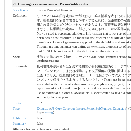
20
. Coverage.extension:insuredPersonSubNumber
Slice Name
insuredPersonSubNumber
Definition
リソースの基本的な定義の一部ではない追加情報を表すために使
す。拡張機能を安全で管理しやすくするために、拡張機能の定義
用される厳格なガバナンスセットがあります。実装者は拡張機能
ますが、拡張機能の定義の一部として満たされる一連の要件があり
May be used to represent additional information that is not part of the
definition of the resource. To make the use of extensions safe and ma
there is a strict set of governance applied to the definition and use of 
Though any implementer can define an extension, there is a set of re
that SHALL be met as part of the definition of the extension.
Short
実装で定義された追加のコンテンツ / Additional content defined b
implementations
Comments
拡張機能を使用または定義する機関や管轄権に関係なく、アプリ
ン、プロジェクト、または標準による拡張機能の使用に関連する
はありません。拡張機能の使用は、FHIR仕様がすべての人にコ
ンプルさを保持できるようにするものです。 / There can be no stig
associated with the use of extensions by any application, project, or s
regardless of the institution or jurisdiction that uses or defines the ex
use of extensions is what allows the FHIR specification to retain a core
simplicity for everyone.
Control
0..*
Type
Extension
(
JP Core Coverage InsuredPersonSubNumber Extension
) (
Type:
string
)
Is Modifier
false
Summary
false
Alternate Names
extensions, user content