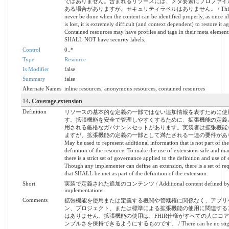
ではありません。含まれるリソースには、メタ要素にプロファイ
ある場合がありますが、セキュリティラベルはありません。 / This s
never be done when the content can be identified properly, as once id
is lost, it is extremely difficult (and context dependent) to restore it ag
Contained resources may have profiles and tags In their meta element
SHALL NOT have security labels.
Control
0..*
Type
Resource
Is Modifier
false
Summary
false
Alternate Names
inline resources, anonymous resources, contained resources
14
. Coverage.extension
Definition
リソースの基本的な定義の一部ではない追加情報を表すために使
す。拡張機能を安全で管理しやすくするために、拡張機能の定義
用される厳格なガバナンスセットがあります。実装者は拡張機能
ますが、拡張機能の定義の一部として満たされる一連の要件があり
May be used to represent additional information that is not part of the
definition of the resource. To make the use of extensions safe and ma
there is a strict set of governance applied to the definition and use of 
Though any implementer can define an extension, there is a set of re
that SHALL be met as part of the definition of the extension.
Short
実装で定義された追加のコンテンツ / Additional content defined b
implementations
Comments
拡張機能を使用または定義する機関や管轄権に関係なく、アプリ
ン、プロジェクト、または標準による拡張機能の使用に関連する
はありません。拡張機能の使用は、FHIR仕様がすべての人にコ
ンプルさを保持できるようにするものです。 / There can be no stig