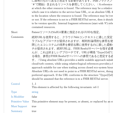
に固有のものであると想定する必要があります。内部フラグメン
'＃'で開始）含まれるリソースを参照してください。 / A reference to a 
at which the other resource is found. The reference may be a relative 
which case it is relative to the service base URL, or an absolute URL t
to the location where the resource is found. The reference may be ver
or not. If the reference is not to a FHIR RESTful server, then it shou
to be version specific. Internal fragment references (start with '#') refe
contained resources.
Short
PatientリソースのfullUrl要素に指定されるUUIDを指定。
Comments
絶対URLを使用すると、クラウド/Webコンテキストに適した安
ラブルなアプローチが提供されますが、相対的/論理的な参照を
閉じたエコシステムの境界を横切る際に使用するのに適した柔軟
チが提供されます。絶対URLは、FHIR Restfulサーバーを指す
んが、これは好ましいアプローチです。URLが構造 "/[type]/[id]
る場合、参照がFHIR Restfulサーバーへの参照であると想定す
す。 / Using absolute URLs provides a stable scalable approach suitab
cloud/web context, while using relative/logical references provides a f
approach suitable for use when trading across closed eco-system boun
Absolute URLs do not need to point to a FHIR RESTful server, though 
preferred approach. If the URL conforms to the structure "/[type]/[id]"
should be assumed that the reference is to a FHIR RESTful server.
Control
1..1
This element is affected by the following invariants: ref-1
Type
string
Is Modifier
false
Primitive Value
This primitive element may be present, or absent, or replaced by an e
Must Support
true
Summary
true