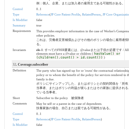
例：個人、企業、または加入者の雇用主である可能性がある。
Control
0..1
Type
Reference
(
JP Core Patient Profile
,
RelatedPerson
,
JP Core Organizatio
Is Modifier
false
Summary
true
Requirements
This provides employer information in the case of Worker's Compens
other policies.
これは、労働者災害補償およびその他のポリシの場合に雇用者情
る。
Invariants
ele-1
: すべてのFHIR要素には、@valueまたは子供が必要です / All 
elements must have a @value or children (
hasValue() or
(children().count() > id.count())
)
32
. Coverage.subscriber
Definition
The party who has signed-up for or 'owns' the contractual relationship
policy or to whom the benefit of the policy for services rendered to t
family is due.
ポリシにサインアップした、またはポリシとの契約関係を「所有
当事者、またはポリシの利益が彼らまたはその家族に提供される
ている当事者。
Short
Subscriber to the policy 被保険者
Comments
May be self or a parent in the case of dependents.
扶養家族の場合、自己または親である可能性がある。
Control
0..1
Type
Reference
(
JP Core Patient Profile
,
RelatedPerson
)
Is Modifier
false