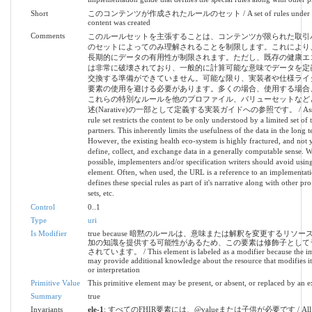
Short
このコンテンツが作成されたルールのセット / A set of rules under whi
content was created
Comments
このルールセットを主張することは、コンテンツが限られた取引
のセットによってのみ理解されることを制限します。これにより
長期的にデータの有用性が制限されます。ただし、既存の健康エ
は非常に破壊されており、一般的に計算可能な意味でデータを定
交換する準備ができていません。可能な限り、実装者や仕様ライ
要素の使用を避ける必要があります。多くの場合、使用する場合、
これらの特別なルールを他のプロファイル、バリューセットなど
述(Narative)の一部として定義する実装ガイドへの参照です。 / Asserti
rule set restricts the content to be only understood by a limited set of 
partners. This inherently limits the usefulness of the data in the long t
However, the existing health eco-system is highly fractured, and not y
define, collect, and exchange data in a generally computable sense. 
possible, implementers and/or specification writers should avoid using
element. Often, when used, the URL is a reference to an implementati
defines these special rules as part of it's narrative along with other pro
sets, etc.
Control
0..1
Type
uri
Is Modifier
true because 暗黙のルールは、意味または解釈を変更するリソ
加の知識を提供する可能性があるため、この要素は修飾子として
されています。 / This element is labeled as a modifier because the imp
may provide additional knowledge about the resource that modifies i
or interpretation
Primitive Value
This primitive element may be present, or absent, or replaced by an e
Summary
true
Invariants
ele-1
: すべてのFHIR要素には、@valueまたは子供が必要です / All 