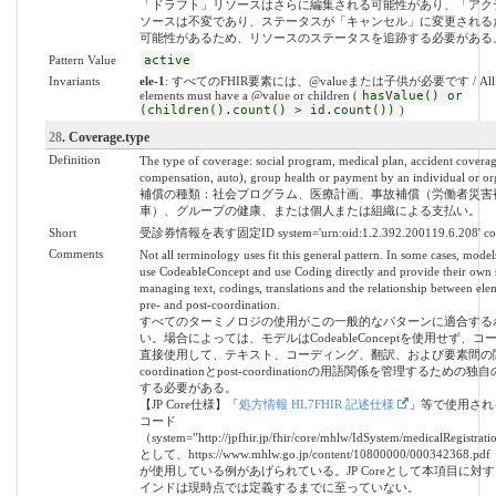
「ドラフト」リソースはさらに編集される可能性があり、「アク
ソースは不変であり、ステータスが「キャンセル」に変更される
可能性があるため、リソースのステータスを追跡する必要がある
Pattern Value
active
Invariants
ele-1
: すべてのFHIR要素には、@valueまたは子供が必要です / All 
elements must have a @value or children (
hasValue() or
(children().count() > id.count())
)
28
. Coverage.type
Definition
The type of coverage: social program, medical plan, accident covera
compensation, auto), group health or payment by an individual or or
補償の種類：社会プログラム、医療計画、事故補償（労働者災害
車）、グループの健康、または個人または組織による支払い。
Short
受診券情報を表す固定ID system='urn:oid:1.2.392.200119.6.208' cod
Comments
Not all terminology uses fit this general pattern. In some cases, mode
use CodeableConcept and use Coding directly and provide their own s
managing text, codings, translations and the relationship between ele
pre- and post-coordination.
すべてのターミノロジの使用がこの一般的なパターンに適合する
い。場合によっては、モデルはCodeableConceptを使用せず、
直接使用して、テキスト、コーディング、翻訳、および要素間の関係
coordinationとpost-coordinationの用語関係を管理するため
する必要がある。
【JP Core仕様】「
処方情報 HL7FHIR 記述仕様
」等で使用され
コード
（system=”http://jpfhir.jp/fhir/core/mhlw/IdSystem/medicalRegistr
として、https://www.mhlw.go.jp/content/10800000/000342368
が使用している例があげられている。JP Coreとして本項目に対
インドは現時点では定義するまでに至っていない。