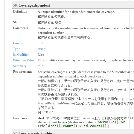
50
. Coverage.dependent
Definition
A unique identifier for a dependent under the coverage.
被保険者証の枝番。
Short
被保険者証 枝番
Comments
Periodically the member number is constructed from the subscriberId
dependent number.
被保険者証の枝番を全角で格納する。
Control
0..1
Type
string
Is Modifier
false
Primitive Value
This primitive element may be present, or absent, or replaced by an e
Summary
true
Requirements
For some coverages a single identifier is issued to the Subscriber and
dependent number is issued to each beneficiary.
一部の補償では、単一の識別子が加入者に発行され、次に一意の
各受益者に発行される。
一部の保険では、単一の識別子が加入者に発行され、その後、各
有の扶養番号が発行される。
【JP Core仕様】医療保険で本リソースを使用する場合には、こ
InsuredPersonSubNumberに設定した値と同じ、被保険者番号
を設定する。
例："００"
Invariants
ele-1
: すべてのFHIR要素には、@valueまたは子供が必要です / All 
elements must have a @value or children (
hasValue() or
(children().count() > id.count())
)
52
. Coverage.relationship