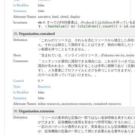
Is Modifier
false
Summary
false
Alternate Names
narrative, html, xhtml, display
Invariants
ele-1
: すべてのFHIR要素は、@valueまたはchildrenを持ってい
す。 (
hasValue() or (children().count() > id.co
28
. Organization.contained
Definition
「これらのリソースは、それらを含むリソースから独立した存在
ん。それらは独立して識別することはできず、独自の独立したト
ン範囲を持つこともできません。」
Short
「含まれている、インラインのリソース」(Fukuma rete iru, inrain no 
Comments
「コンテンツが適切に識別できる場合には、これを行うべきでは
識別が失われると、再び復元することは非常に困難であり（文脈
す）、メタ要素にプロファイルとタグを持つことができますが、
のラベルを持っていてはいけません。」
Control
0..*
Type
Resource
Is Modifier
false
Summary
false
Alternate Names
inline resources, anonymous resources, contained resources
30
. Organization.extension
Definition
「リソースの基本的な定義の一部ではない追加情報を表すために
ができます。拡張機能の使用を安全かつ管理可能にするために、
一定のガバナンスが適用されます。実装者はどんな拡張機能でも
が、拡張機能の定義の一部として満たす必要がある要件がありま