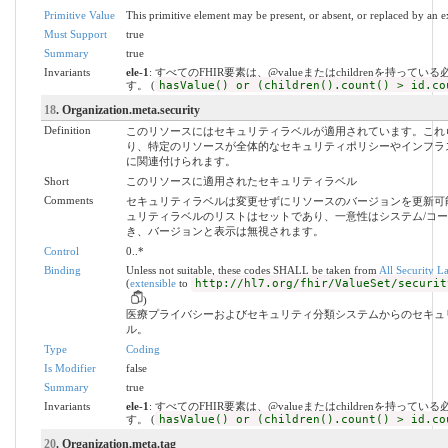
Primitive Value
This primitive element may be present, or absent, or replaced by an e
Must Support
true
Summary
true
Invariants
ele-1
: すべてのFHIR要素は、@valueまたはchildrenを持ってい
す。 (
hasValue() or (children().count() > id.co
18
. Organization.meta.security
Definition
このリソースにはセキュリティラベルが適用されています。これ
り、特定のリソースが全体的なセキュリティポリシーやインフラ
に関連付けられます。
Short
このリソースに適用されたセキュリティラベル
Comments
セキュリティラベルは変更せずにリソースのバージョンを更新可
ュリティラベルのリストはセットであり、一意性はシステム/コ
き、バージョンと表示は無視されます。
Control
0..*
Binding
Unless not suitable, these codes SHALL be taken from
All Security L
(
extensible
to
http://hl7.org/fhir/ValueSet/securit
)
医療プライバシーおよびセキュリティ分類システムからのセキュ
ル。
Type
Coding
Is Modifier
false
Summary
true
Invariants
ele-1
: すべてのFHIR要素は、@valueまたはchildrenを持ってい
す。 (
hasValue() or (children().count() > id.co
20
. Organization.meta.tag