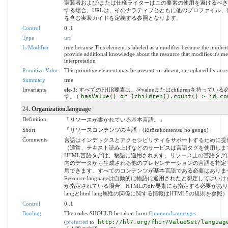
実装者および/または仕様ライターはこの要素の使用を避けるべ
する場合、URLは、そのナラティブとともに他のプロファイル、
を含む実装ガイドを定義する参照となります。
Control
0..1
Type
uri
Is Modifier
true because This element is labeled as a modifier because the implici
provide additional knowledge about the resource that modifies it's m
interpretation
Primitive Value
This primitive element may be present, or absent, or replaced by an e
Summary
true
Invariants
ele-1
: すべてのFHIR要素は、@valueまたはchildrenを持ってい
す。 (
hasValue() or (children().count() > id.co
24
. Organization.language
Definition
「リソースが書かれている基本言語。」
Short
「リソースコンテンツの言語」(Risōsukontentsu no gengo)
Comments
言語はインデックスとアクセシビリティをサポートするために提
（通常、テキスト読み上げなどのサービスは言語タグを使用しま
HTML言語タグは、物語に適用されます。リソース上の言語タグ
内のデータから生成される他のプレゼンテーションの言語を指定
用できます。すべてのコンテンツが基本言語である必要はありま
Resource.languageは自動的に物語に適用されたと想定しては
が指定されている場合、HTMLのdiv要素にも指定する必要があり
langとhtml lang属性の関係に関する情報はHTML5の規則を参照
Control
0..1
Binding
The codes SHOULD be taken from
CommonLanguages
(
preferred
to
http://hl7.org/fhir/ValueSet/languag