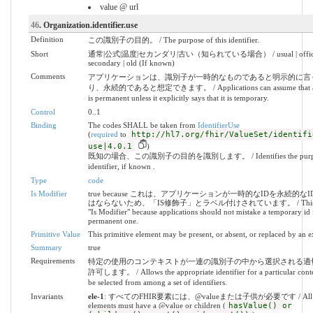
value @ url
46
. Organization.identifier.use
Definition
この識別子の目的。 / The purpose of this identifier.
Short
通常|公式|温度|セカンダリ|古い（知られている場合） / usual | official 
secondary | old (If known)
Comments
アプリケーションは、識別子が一時的なものであると明示的に言
り、永続的であると想定できます。 / Applications can assume that an i
is permanent unless it explicitly says that it is temporary.
Control
0..1
Binding
The codes SHALL be taken from
IdentifierUse
(
required
to
http://hl7.org/fhir/ValueSet/identifi
use|4.0.1
)
既知の場合、この識別子の目的を識別します。 / Identifies the purpose 
identifier, if known .
Type
code
Is Modifier
true because これは、アプリケーションが一時的なIDを永続的な
はならないため、「IS修飾子」とラベル付けされています。 / This is la
"Is Modifier" because applications should not mistake a temporary id 
permanent one.
Primitive Value
This primitive element may be present, or absent, or replaced by an e
Summary
true
Requirements
特定の使用のコンテキストが一連の識別子の中から選択される適
許可します。 / Allows the appropriate identifier for a particular conte
be selected from among a set of identifiers.
Invariants
ele-1
: すべてのFHIR要素には、@valueまたは子供が必要です / All 
elements must have a @value or children (
hasValue() or