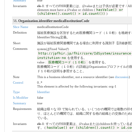
Summary
true
Invariants
ele-1
: すべてのFHIR要素には、@valueまたは子供が必要です / All 
elements must have a @value or children (
hasValue() or
(children().count() > id.count())
)
58
. Organization.identifier:medicalInstitutionCode
Slice Name
medicalInstitutionCode
Definition
福祉医療施設を区別するため医療機関コード（１０桁）を格納す
Identifier/Slicing定義。
Short
施設が福祉医療関連機関である場合に利用する識別子【詳細参照
Comments
systemはFixed Valueの
http://jpfhir.jp/fhir/core/IdSystem/insurance
institution-no
を使用する。
value :
医療機関コード（１０桁）
を使用する。
医療機関コード（１０桁）の詳細はOrganizationプロファイル
ド１０桁の説明を参照すること。
Note
This is a business identifier, not a resource identifier (see
discussion
)
Control
0..*
This element is affected by the following invariants: org-1
Type
Identifier
Is Modifier
false
Summary
true
Requirements
組織は様々な ID で知られている。いくつかの機関では複数のID
り、ほとんどの機関では、組織に関する他の組織との交換のために
ている。
Invariants
ele-1
: すべてのFHIR要素は、@valueまたはchildrenを持ってい
す。 (
hasValue() or (children().count() > id.co