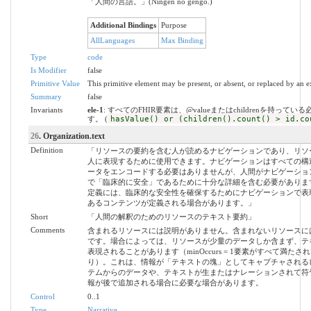
「人間の言語。」(Ningen no gengo.)
Additional Bindings
Purpose
AllLanguages
Max Binding
Type
code
Is Modifier
false
Primitive Value
This primitive element may be present, or absent, or replaced by an e
Summary
false
Invariants
ele-1
: すべてのFHIR要素は、@valueまたはchildrenを持ってい
す。 (
hasValue() or (children().count() > id.co
26
. Organization.text
Definition
「リソースの要約を含む人が読めるナビゲーションであり、リソ
人に表現するために使用できます。ナビゲーションはすべての構
ータをエンコードする必要はありませんが、人間がナビゲーショ
で「臨床的に安全」であるために十分な詳細を含む必要がありま
定義には、臨床的な安全性を確保するためにナビゲーションで表
あるコンテンツが定義される場合があります。」
Short
「人間の解釈のためのリソースのテキスト要約」
Comments
含まれるリソースには説明がありません。含まれないリソースに
です。場合によっては、リソースが少量のデータしか含まず、テ
表現されることがあります（minOccurs = 1要素がすべて満たさ
り）。これは、情報が「テキストの塊」としてキャプチャされる
テムからのデータや、テキストが生またはナレーションされて符
報が後で追加される場合に必要な場合があります。
Control
0..1
Type
Narrative