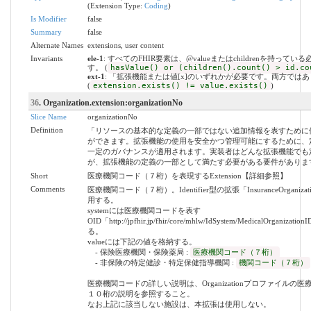
(Extension Type:
Coding
)
Is Modifier
false
Summary
false
Alternate Names
extensions, user content
Invariants
ele-1
: すべてのFHIR要素は、@valueまたはchildrenを持ってい
す。 (
hasValue() or (children().count() > id.co
ext-1
: 「拡張機能または値[x]のいずれかが必要です。両方では
(
extension.exists() != value.exists()
)
36
. Organization.extension:organizationNo
Slice Name
organizationNo
Definition
「リソースの基本的な定義の一部ではない追加情報を表すために
ができます。拡張機能の使用を安全かつ管理可能にするために、
一定のガバナンスが適用されます。実装者はどんな拡張機能でも
が、拡張機能の定義の一部として満たす必要がある要件がありま
Short
医療機関コード（７桁）を表現するExtension【詳細参照】
Comments
医療機関コード（７桁）。Identifier型の拡張「InsuranceOrganiza
用する。
systemには医療機関コードを表す
OID「http://jpfhir.jp/fhir/core/mhlw/IdSystem/MedicalOrganiza
る。
valueには下記の値を格納する。
- 保険医療機関・保険薬局 :
医療機関コード（７桁）
- 非保険の特定健診・特定保健指導機関 :
機関コード（７桁）
医療機関コードの詳しい説明は、Organizationプロファイルの
１０桁の説明を参照すること。
なお上記に該当しない施設は、本拡張は使用しない。