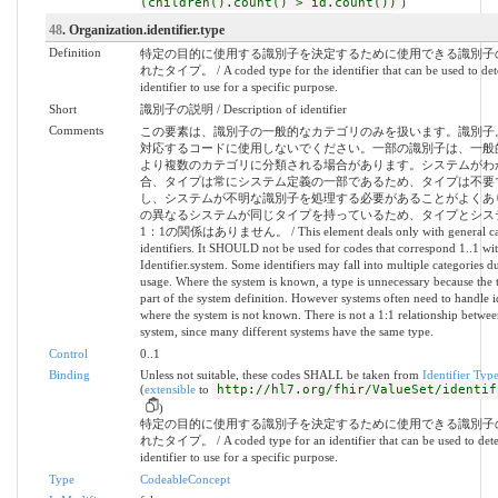
(children().count() > id.count())
)
48
. Organization.identifier.type
Definition
特定の目的に使用する識別子を決定するために使用できる識別子
れたタイプ。 / A coded type for the identifier that can be used to de
identifier to use for a specific purpose.
Short
識別子の説明 / Description of identifier
Comments
この要素は、識別子の一般的なカテゴリのみを扱います。識別子
対応するコードに使用しないでください。一部の識別子は、一般
より複数のカテゴリに分類される場合があります。システムがわ
合、タイプは常にシステム定義の一部であるため、タイプは不要
し、システムが不明な識別子を処理する必要があることがよくあ
の異なるシステムが同じタイプを持っているため、タイプとシス
1：1の関係はありません。 / This element deals only with general cate
identifiers. It SHOULD not be used for codes that correspond 1..1 wit
Identifier.system. Some identifiers may fall into multiple categories
usage. Where the system is known, a type is unnecessary because the 
part of the system definition. However systems often need to handle id
where the system is not known. There is not a 1:1 relationship betwe
system, since many different systems have the same type.
Control
0..1
Binding
Unless not suitable, these codes SHALL be taken from
Identifier Typ
(
extensible
to
http://hl7.org/fhir/ValueSet/identif
)
特定の目的に使用する識別子を決定するために使用できる識別子
れたタイプ。 / A coded type for an identifier that can be used to det
identifier to use for a specific purpose.
Type
CodeableConcept