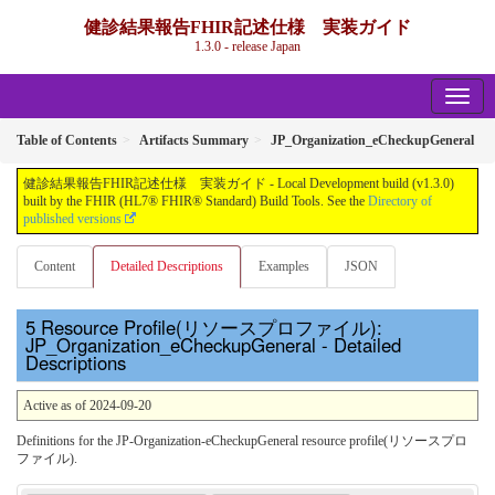
健診結果報告FHIR記述仕様 実装ガイド
1.3.0 - release Japan
Table of Contents
Artifacts Summary
JP_Organization_eCheckupGeneral
健診結果報告FHIR記述仕様 実装ガイド - Local Development build (v1.3.0)
built by the FHIR (HL7® FHIR® Standard) Build Tools. See the
Directory of
published versions
Content
Detailed Descriptions
Examples
JSON
Resource Profile(リソースプロファイル):
JP_Organization_eCheckupGeneral - Detailed
Descriptions
Active as of 2024-09-20
Definitions for the JP-Organization-eCheckupGeneral resource profile(リソースプロ
ファイル).