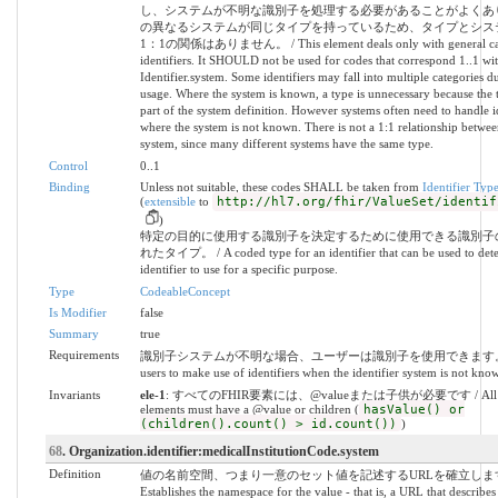
し、システムが不明な識別子を処理する必要があることがよくあ
の異なるシステムが同じタイプを持っているため、タイプとシス
1：1の関係はありません。 / This element deals only with general cate
identifiers. It SHOULD not be used for codes that correspond 1..1 wit
Identifier.system. Some identifiers may fall into multiple categories
usage. Where the system is known, a type is unnecessary because the 
part of the system definition. However systems often need to handle id
where the system is not known. There is not a 1:1 relationship betwe
system, since many different systems have the same type.
Control
0..1
Binding
Unless not suitable, these codes SHALL be taken from
Identifier Typ
(
extensible
to
http://hl7.org/fhir/ValueSet/identif
)
特定の目的に使用する識別子を決定するために使用できる識別子
れたタイプ。 / A coded type for an identifier that can be used to det
identifier to use for a specific purpose.
Type
CodeableConcept
Is Modifier
false
Summary
true
Requirements
識別子システムが不明な場合、ユーザーは識別子を使用できます。 / 
users to make use of identifiers when the identifier system is not kno
Invariants
ele-1
: すべてのFHIR要素には、@valueまたは子供が必要です / All 
elements must have a @value or children (
hasValue() or
(children().count() > id.count())
)
68
. Organization.identifier:medicalInstitutionCode.system
Definition
値の名前空間、つまり一意のセット値を記述するURLを確立します
Establishes the namespace for the value - that is, a URL that describes 