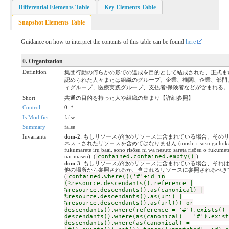
Differential Elements Table
Key Elements Table
Snapshot Elements Table
Guidance on how to interpret the contents of this table can be found
here
0
. Organization
Definition
集団行動の何らかの形での達成を目的として結成された、正式ま
認められた人々または組織のグループ。企業、機関、企業、部門
ィグループ、医療実践グループ、支払者/保険者などが含まれる。
Short
共通の目的を持った人や組織の集まり【詳細参照】
Control
0..*
Is Modifier
false
Summary
false
Invariants
dom-2
: もしリソースが他のリソースに含まれている場合、その
ネストされたリソースを含めてはなりません (moshi risōsu ga hoka no 
fukumarete iru baai, sono risōsu ni wa nesuto sareta risōsu o fukumet
narimasen). (
contained.contained.empty()
)
dom-3
: もしリソースが他のリソースに含まれている場合、それ
他の場所から参照されるか、含まれるリソースに参照されるべき
(
contained.where((('#'+id in
(%resource.descendants().reference |
%resource.descendants().as(canonical) |
%resource.descendants().as(uri) |
%resource.descendants().as(url))) or
descendants().where(reference = '#').exists() 
descendants().where(as(canonical) = '#').exist
descendants().where(as(canonical) =