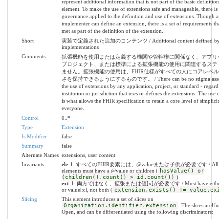
represent additional information that is not part of the basic definition
element. To make the use of extensions safe and manageable, there is a 
governance applied to the definition and use of extensions. Though 
implementer can define an extension, there is a set of requirements 
met as part of the definition of the extension.
Short
実装で定義された追加のコンテンツ / Additional content defined b
implementations
Comments
拡張機能を使用または定義する機関や管轄権に関係なく、アプリ
プロジェクト、または標準による拡張機能の使用に関連するステ
ません。拡張機能の使用は、FHIR仕様がすべての人にコアレベ
さを保持できるようにするものです。 / There can be no stigma associ
the use of extensions by any application, project, or standard - regardl
institution or jurisdiction that uses or defines the extensions. The use 
is what allows the FHIR specification to retain a core level of simplici
everyone.
Control
0..*
Type
Extension
Is Modifier
false
Summary
false
Alternate Names
extensions, user content
Invariants
ele-1
: すべてのFHIR要素には、@valueまたは子供が必要です / All 
elements must have a @value or children (
hasValue() or
(children().count() > id.count())
)
ext-1
: 両方ではなく、拡張または値[x]が必要です / Must have either e
or value[x], not both (
extension.exists() != value.ex
Slicing
This element introduces a set of slices on
Organization.identifier.extension
. The slices areU
Open, and can be differentiated using the following discriminators: