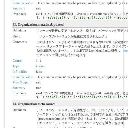
Primitive Value
This primitive element may be present, or absent, or replaced by an e
Summary
true
Invariants
ele-1
: すべてのFHIR要素は、@valueまたはchildrenを持ってい
す。 (
hasValue() or (children().count() > id.co
12
. Organization.meta.lastUpdated
Definition
リソースが最後に変更されたとき - 例えば、バージョンが変更さ
Short
「リソースのバージョンが最後に変更されたとき」
Comments
この値はリソースが初めて作成される場合を除いて常に設定され
ーバー/リソースマネージャーがこの値を設定します。クライア
る値は関係ありません。これはHTTP Last-Modifiedに相当し、
rea
ラクションで同じ値を持つべきです。
Control
1..1
Type
instant
Is Modifier
false
Primitive Value
This primitive element may be present, or absent, or replaced by an e
Must Support
true
Summary
true
Invariants
ele-1
: すべてのFHIR要素は、@valueまたはchildrenを持ってい
す。 (
hasValue() or (children().count() > id.co
14
. Organization.meta.source
Definition
リソースのソースシステムを識別するURI。これにより、リソー
ソースをトラックまたは区別するために使用できる最小限の[プロ
（provenance.html＃）情報が提供されます。ソースは、別のFH
ドキュメント、メッセージ、データベースなどを識別できます。