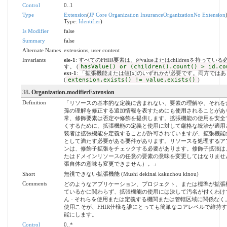
Control
0..1
Type
Extension
(
JP Core Organization InsuranceOrganizationNo Extension
Type:
Identifier
)
Is Modifier
false
Summary
false
Alternate Names
extensions, user content
Invariants
ele-1
: すべてのFHIR要素は、@valueまたはchildrenを持ってい
す。 (
hasValue() or (children().count() > id.co
ext-1
: 「拡張機能または値[x]のいずれかが必要です。両方では
(
extension.exists() != value.exists()
)
38
. Organization.modifierExtension
Definition
「リソースの基本的な定義に含まれない、要素の理解や、それを
孫の理解を修正する追加情報を表すためにも使用されることがあ
常、修飾要素は否定や修飾を提供します。拡張機能の使用を安全
くするために、拡張機能の定義と使用に対して厳格な統治が適用
装者は拡張機能を定義することが許可されていますが、拡張機能
として満たす必要がある要件があります。リソースを処理するア
ンは、修飾子拡張をチェックする必要があります。修飾子拡張は
たはドメインリソースの任意の要素の意味を変更してはなりませ
張自体の意味も変更できません）。」
Short
無視できない拡張機能 (Mushi dekinai kakuchou kinou)
Comments
どのようなアプリケーション、プロジェクト、または標準が拡張
ているかに関わらず、拡張機能の使用には決して汚名が付くわけ
ん - それらを使用または定義する機関または管轄区域に関係なく
使用こそが、FHIR仕様を誰にとっても簡単なコアレベルで維持
能にします。
Control
0..*