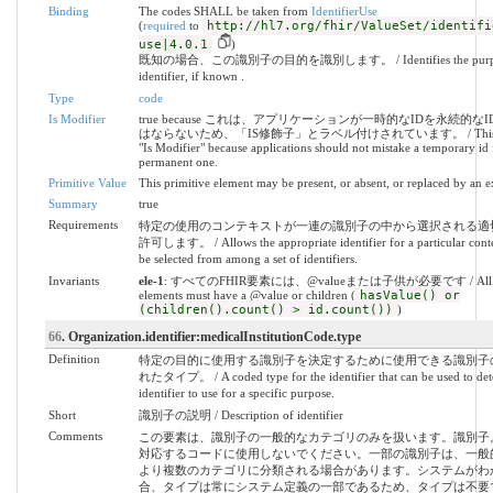
Binding
The codes SHALL be taken from
IdentifierUse
(
required
to
http://hl7.org/fhir/ValueSet/identifi
use|4.0.1
)
既知の場合、この識別子の目的を識別します。 / Identifies the purpose 
identifier, if known .
Type
code
Is Modifier
true because これは、アプリケーションが一時的なIDを永続的な
はならないため、「IS修飾子」とラベル付けされています。 / This is la
"Is Modifier" because applications should not mistake a temporary id 
permanent one.
Primitive Value
This primitive element may be present, or absent, or replaced by an e
Summary
true
Requirements
特定の使用のコンテキストが一連の識別子の中から選択される適
許可します。 / Allows the appropriate identifier for a particular conte
be selected from among a set of identifiers.
Invariants
ele-1
: すべてのFHIR要素には、@valueまたは子供が必要です / All 
elements must have a @value or children (
hasValue() or
(children().count() > id.count())
)
66
. Organization.identifier:medicalInstitutionCode.type
Definition
特定の目的に使用する識別子を決定するために使用できる識別子
れたタイプ。 / A coded type for the identifier that can be used to de
identifier to use for a specific purpose.
Short
識別子の説明 / Description of identifier
Comments
この要素は、識別子の一般的なカテゴリのみを扱います。識別子
対応するコードに使用しないでください。一部の識別子は、一般
より複数のカテゴリに分類される場合があります。システムがわ
合、タイプは常にシステム定義の一部であるため、タイプは不要