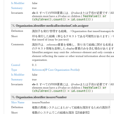
Is Modifier
false
Summary
true
Invariants
ele-1
: すべてのFHIR要素には、@valueまたは子供が必要です / All 
elements must have a @value or children (
hasValue() or
(children().count() > id.count())
)
74
. Organization.identifier:medicalInstitutionCode.assigner
Definition
識別子を発行/管理する組織。 / Organization that issued/manages the id
Short
IDを発行した組織（単なるテキストである可能性があります） / Organ
that issued id (may be just text)
Comments
識別子は、.reference要素を省略し、割り当て組織に関する名前
のテキスト情報を反映した.display要素のみを含む場合があります。 
Identifier.assigner may omit the .reference element and only contain a
element reflecting the name or other textual information about the as
organization.
Control
0..1
Type
Reference
(
JP Core Organization Profile
)
Is Modifier
false
Summary
true
Invariants
ele-1
: すべてのFHIR要素には、@valueまたは子供が必要です / All 
elements must have a @value or children (
hasValue() or
(children().count() > id.count())
)
76
. Organization.identifier:insurerNumber
Slice Name
insurerNumber
Definition
複数の異種システムにまたがって組織を識別するための識別子
Short
複数のシステムでこの組織を識別【詳細参照】