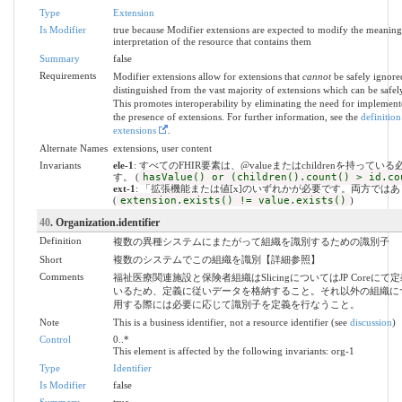
Type
Extension
Is Modifier
true because Modifier extensions are expected to modify the meaning
interpretation of the resource that contains them
Summary
false
Requirements
Modifier extensions allow for extensions that
cannot
be safely ignored
distinguished from the vast majority of extensions which can be safel
This promotes interoperability by eliminating the need for implemente
the presence of extensions. For further information, see the
definition
extensions
.
Alternate Names
extensions, user content
Invariants
ele-1
: すべてのFHIR要素は、@valueまたはchildrenを持ってい
す。 (
hasValue() or (children().count() > id.co
ext-1
: 「拡張機能または値[x]のいずれかが必要です。両方では
(
extension.exists() != value.exists()
)
40
. Organization.identifier
Definition
複数の異種システムにまたがって組織を識別するための識別子
Short
複数のシステムでこの組織を識別【詳細参照】
Comments
福祉医療関連施設と保険者組織はSlicingについてはJP Coreに
いるため、定義に従いデータを格納すること。それ以外の組織に
用する際には必要に応じて識別子を定義を行なうこと。
Note
This is a business identifier, not a resource identifier (see
discussion
)
Control
0..*
This element is affected by the following invariants: org-1
Type
Identifier
Is Modifier
false