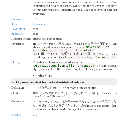
the use of extensions by any application, project, or standard - regardl
institution or jurisdiction that uses or defines the extensions. The use 
is what allows the FHIR specification to retain a core level of simplici
everyone.
Control
0..*
Type
Extension
Is Modifier
false
Summary
false
Alternate Names
extensions, user content
Invariants
ele-1
: すべてのFHIR要素には、@valueまたは子供が必要です / All 
elements must have a @value or children (
hasValue() or
(children().count() > id.count())
)
ext-1
: 両方ではなく、拡張または値[x]が必要です / Must have either e
or value[x], not both (
extension.exists() != value.ex
Slicing
This element introduces a set of slices on
Organization.identifier.extension
. The slices areU
Open, and can be differentiated using the following discriminators:
value @ url
64
. Organization.identifier:medicalInstitutionCode.use
Definition
この識別子の目的。 / The purpose of this identifier.
Short
通常|公式|温度|セカンダリ|古い（知られている場合） / usual | official 
secondary | old (If known)
Comments
アプリケーションは、識別子が一時的なものであると明示的に言
り、永続的であると想定できます。 / Applications can assume that an i
is permanent unless it explicitly says that it is temporary.
Control
0..1