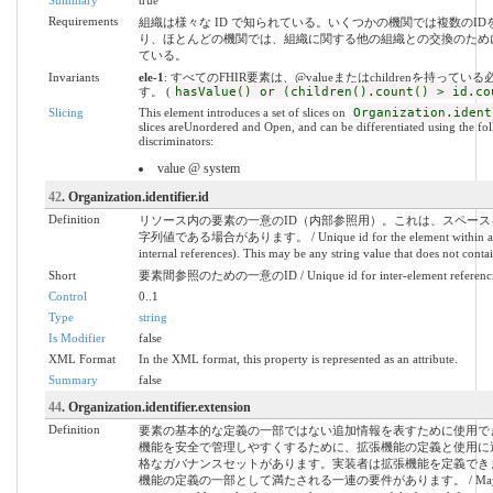
Summary
true
Requirements
組織は様々な ID で知られている。いくつかの機関では複数のID
り、ほとんどの機関では、組織に関する他の組織との交換のために
ている。
Invariants
ele-1
: すべてのFHIR要素は、@valueまたはchildrenを持ってい
す。 (
hasValue() or (children().count() > id.co
Slicing
This element introduces a set of slices on
Organization.ident
slices areUnordered and Open, and can be differentiated using the fo
discriminators:
value @ system
42
. Organization.identifier.id
Definition
リソース内の要素の一意のID（内部参照用）。これは、スペース
字列値である場合があります。 / Unique id for the element within a re
internal references). This may be any string value that does not contai
Short
要素間参照のための一意のID / Unique id for inter-element referenc
Control
0..1
Type
string
Is Modifier
false
XML Format
In the XML format, this property is represented as an attribute.
Summary
false
44
. Organization.identifier.extension
Definition
要素の基本的な定義の一部ではない追加情報を表すために使用で
機能を安全で管理しやすくするために、拡張機能の定義と使用に
格なガバナンスセットがあります。実装者は拡張機能を定義でき
機能の定義の一部として満たされる一連の要件があります。 / May be 