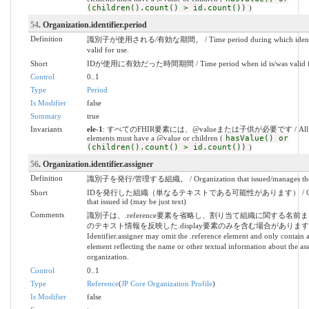
(children().count() > id.count())
)
54
. Organization.identifier.period
Definition
識別子が使用される/有効な期間。 / Time period during which identifi
valid for use.
Short
IDが使用に有効だった時間期間 / Time period when id is/was valid fo
Control
0..1
Type
Period
Is Modifier
false
Summary
true
Invariants
ele-1
: すべてのFHIR要素には、@valueまたは子供が必要です / All 
elements must have a @value or children (
hasValue() or
(children().count() > id.count())
)
56
. Organization.identifier.assigner
Definition
識別子を発行/管理する組織。 / Organization that issued/manages the id
Short
IDを発行した組織（単なるテキストである可能性があります） / Organ
that issued id (may be just text)
Comments
識別子は、.reference要素を省略し、割り当て組織に関する名前
のテキスト情報を反映した.display要素のみを含む場合があります。 
Identifier.assigner may omit the .reference element and only contain a
element reflecting the name or other textual information about the as
organization.
Control
0..1
Type
Reference
(
JP Core Organization Profile
)
Is Modifier
false