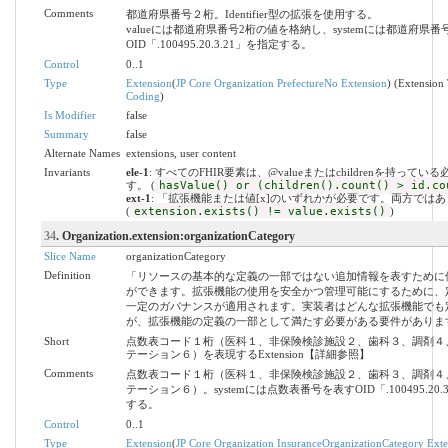
Comments
都道府県番号２桁。Identifier型の拡張を使用する。
valueには都道府県番号2桁の値を格納し、systemには都道府県番
OID「.100495.20.3.21」を指定する。
Control
0..1
Type
Extension
(
JP Core Organization PrefectureNo Extension
) (Extension
Coding
)
Is Modifier
false
Summary
false
Alternate Names
extensions, user content
Invariants
ele-1
: すべてのFHIR要素は、@valueまたはchildrenを持ってい
す。 (
hasValue() or (children().count() > id.co
ext-1
: 「拡張機能または値[x]のいずれかが必要です。両方では
(
extension.exists() != value.exists()
)
34
. Organization.extension:organizationCategory
Slice Name
organizationCategory
Definition
「リソースの基本的な定義の一部ではない追加情報を表すために
ができます。拡張機能の使用を安全かつ管理可能にするために、
一定のガバナンスが適用されます。実装者はどんな拡張機能でも
が、拡張機能の定義の一部として満たす必要がある要件がありま
Short
点数表コード１桁（医科１、非保険検診施設２、歯科３、調剤４
テーション６）を表現するExtension【詳細参照】
Comments
点数表コード１桁（医科１、非保険検診施設２、歯科３、調剤４
テーション６）。systemには点数表番号を表すOID「.100495.20.
する。
Control
0..1
Type
Extension
(
JP Core Organization InsuranceOrganizationCategory Exte