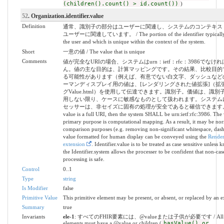
(children().count() > id.count())
)
52
. Organization.identifier.value
Definition
通常、識別子の部分はユーザーに関連し、システムのコンテキス
ユーザーに関連しています。 / The portion of the identifier typically r
the user and which is unique within the context of the system.
Short
一意の値 / The value that is unique
Comments
値が完全なURIの場合、システムはurn：ietf：rfc：3986でなけ
ん。値の主な目的は、計算マッピングです。その結果、比較目的
る可能性があります（例えば、有意でない白文字、ダッシュなど
ーマンディスプレイ用の値は、[レンダリングされた値拡張]（拡
グValue.html）を使用して伝達できます。識別子。価値は、識
用しない限り、ケースに敏感なものとして扱われます。システム
セッサーは、非セイズに固有の処理が安全であると確信できます。 / I
value is a full URI, then the system SHALL be urn:ietf:rfc:3986. The 
primary purpose is computational mapping. As a result, it may be nor
comparison purposes (e.g. removing non-significant whitespace, dashe
value formatted for human display can be conveyed using the
Render
extension
. Identifier.value is to be treated as case sensitive unless
the Identifier.system allows the processer to be confident that non-cas
processing is safe.
Control
0..1
Type
string
Is Modifier
false
Primitive Value
This primitive element may be present, or absent, or replaced by an e
Summary
true
Invariants
ele-1
: すべてのFHIR要素には、@valueまたは子供が必要です / All 
elements must have a @value or children (
hasValue() or