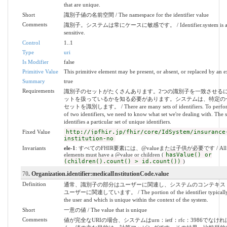
that are unique.
Short
識別子値の名前空間 / The namespace for the identifier value
Comments
識別子。システムは常にケースに敏感です。 / Identifier.system is alw
sensitive.
Control
1..1
Type
uri
Is Modifier
false
Primitive Value
This primitive element may be present, or absent, or replaced by an e
Summary
true
Requirements
識別子のセットがたくさんあります。2つの識別子を一致させる
ットを扱っているかを知る必要があります。システムは、特定の
セットを識別します。 / There are many sets of identifiers. To perfo
of two identifiers, we need to know what set we're dealing with. The 
identifies a particular set of unique identifiers.
Fixed Value
http://jpfhir.jp/fhir/core/IdSystem/insurance
institution-no
Invariants
ele-1
: すべてのFHIR要素には、@valueまたは子供が必要です / All 
elements must have a @value or children (
hasValue() or
(children().count() > id.count())
)
70
. Organization.identifier:medicalInstitutionCode.value
Definition
通常、識別子の部分はユーザーに関連し、システムのコンテキス
ユーザーに関連しています。 / The portion of the identifier typically r
the user and which is unique within the context of the system.
Short
一意の値 / The value that is unique
Comments
値が完全なURIの場合、システムはurn：ietf：rfc：3986でなけ