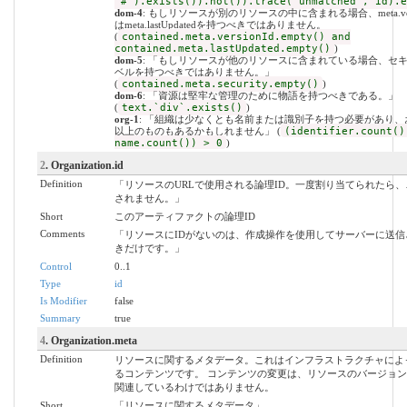
'#').exists()).not()).trace('unmatched', id).e
dom-4
: もしリソースが別のリソースの中に含まれる場合、meta.vers
はmeta.lastUpdatedを持つべきではありません。
(
contained.meta.versionId.empty() and
contained.meta.lastUpdated.empty()
)
dom-5
: 「もしリソースが他のリソースに含まれている場合、セ
ベルを持つべきではありません。」
(
contained.meta.security.empty()
)
dom-6
: 「資源は堅牢な管理のために物語を持つべきである。」
(
text.`div`.exists()
)
org-1
: 「組織は少なくとも名前または識別子を持つ必要があり、
以上のものもあるかもしれません」 (
(identifier.count()
name.count()) > 0
)
2
. Organization.id
Definition
「リソースのURLで使用される論理ID。一度割り当てられたら
されません。」
Short
このアーティファクトの論理ID
Comments
「リソースにIDがないのは、作成操作を使用してサーバーに送信
きだけです。」
Control
0..1
Type
id
Is Modifier
false
Summary
true
4
. Organization.meta
Definition
リソースに関するメタデータ。これはインフラストラクチャによ
るコンテンツです。 コンテンツの変更は、リソースのバージョ
関連しているわけではありません。
Short
「リソースに関するメタデータ」