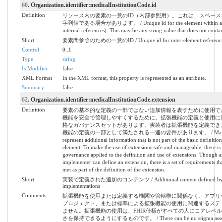
60
. Organization.identifier:medicalInstitutionCode.id
Definition
リソース内の要素の一意のID（内部参照用）。これは、スペース
字列値である場合があります。 / Unique id for the element within a re
internal references). This may be any string value that does not contai
Short
要素間参照のための一意のID / Unique id for inter-element referenc
Control
0..1
Type
string
Is Modifier
false
XML Format
In the XML format, this property is represented as an attribute.
Summary
false
62
. Organization.identifier:medicalInstitutionCode.extension
Definition
要素の基本的な定義の一部ではない追加情報を表すために使用で
機能を安全で管理しやすくするために、拡張機能の定義と使用に
格なガバナンスセットがあります。実装者は拡張機能を定義でき
機能の定義の一部として満たされる一連の要件があります。 / May be 
represent additional information that is not part of the basic definition
element. To make the use of extensions safe and manageable, there is a 
governance applied to the definition and use of extensions. Though 
implementer can define an extension, there is a set of requirements 
met as part of the definition of the extension.
Short
実装で定義された追加のコンテンツ / Additional content defined b
implementations
Comments
拡張機能を使用または定義する機関や管轄権に関係なく、アプリ
プロジェクト、または標準による拡張機能の使用に関連するステ
ません。拡張機能の使用は、FHIR仕様がすべての人にコアレベ
さを保持できるようにするものです。 / There can be no stigma associ