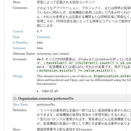
Short
実装によって定義される追加コンテンツ
Comments
どのようなアプリケーション、プロジェクト、または標準が拡張
ているかに関わらず、拡張機能の使用には決して汚名が付くわけ
ん - それらを使用または定義する機関または管轄区域に関係なく
使用こそが、FHIR仕様を誰にとっても簡単なコアレベルで維持
能にします。
Control
0..*
Type
Extension
Is Modifier
false
Summary
false
Alternate Names
extensions, user content
Invariants
ele-1
: すべてのFHIR要素は、@valueまたはchildrenを持ってい
す。 (
hasValue() or (children().count() > id.co
ext-1
: 「拡張機能または値[x]のいずれかが必要です。両方では
(
extension.exists() != value.exists()
)
Slicing
This element introduces a set of slices on
Organization.exten
slices areUnordered and Open, and can be differentiated using the fo
discriminators:
value @ url
32
. Organization.extension:prefectureNo
Slice Name
prefectureNo
Definition
「リソースの基本的な定義の一部ではない追加情報を表すために
ができます。拡張機能の使用を安全かつ管理可能にするために、
一定のガバナンスが適用されます。実装者はどんな拡張機能でも
が、拡張機能の定義の一部として満たす必要がある要件がありま
Short
都道府県番号２桁を表現するExtension