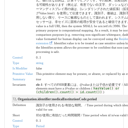
ん。値の主な目的は、計算マッピングです。その結果、比較目的
る可能性があります（例えば、有意でない白文字、ダッシュなど
ーマンディスプレイ用の値は、[レンダリングされた値拡張]（拡
グValue.html）を使用して伝達できます。識別子。価値は、識
用しない限り、ケースに敏感なものとして扱われます。システム
セッサーは、非セイズに固有の処理が安全であると確信できます。 / I
value is a full URI, then the system SHALL be urn:ietf:rfc:3986. The 
primary purpose is computational mapping. As a result, it may be nor
comparison purposes (e.g. removing non-significant whitespace, dashe
value formatted for human display can be conveyed using the
Render
extension
. Identifier.value is to be treated as case sensitive unless
the Identifier.system allows the processer to be confident that non-cas
processing is safe.
Control
0..1
Type
string
Is Modifier
false
Primitive Value
This primitive element may be present, or absent, or replaced by an e
Summary
true
Invariants
ele-1
: すべてのFHIR要素には、@valueまたは子供が必要です / All 
elements must have a @value or children (
hasValue() or
(children().count() > id.count())
)
72
. Organization.identifier:medicalInstitutionCode.period
Definition
識別子が使用される/有効な期間。 / Time period during which identifi
valid for use.
Short
IDが使用に有効だった時間期間 / Time period when id is/was valid fo
Control
0..1
Type
Period