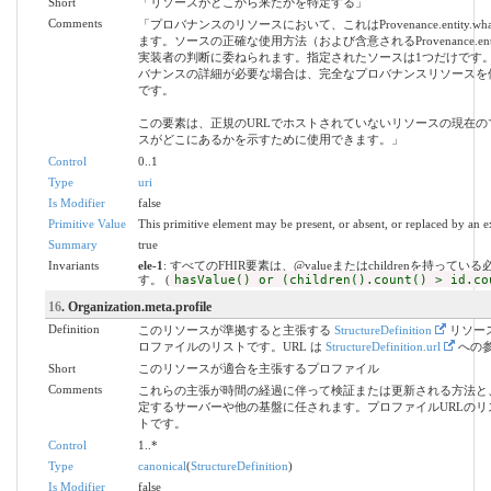
Short
「リソースがどこから来たかを特定する」
Comments
「プロバナンスのリソースにおいて、これはProvenance.entity.wha
ます。ソースの正確な使用方法（および含意されるProvenance.entity
実装者の判断に委ねられます。指定されたソースは1つだけです
バナンスの詳細が必要な場合は、完全なプロバナンスリソースを
です。
この要素は、正規のURLでホストされていないリソースの現在の
スがどこにあるかを示すために使用できます。」
Control
0..1
Type
uri
Is Modifier
false
Primitive Value
This primitive element may be present, or absent, or replaced by an e
Summary
true
Invariants
ele-1
: すべてのFHIR要素は、@valueまたはchildrenを持ってい
す。 (
hasValue() or (children().count() > id.co
16
. Organization.meta.profile
Definition
このリソースが準拠すると主張する
StructureDefinition
リソー
ロファイルのリストです。URL は
StructureDefinition.url
への
Short
このリソースが適合を主張するプロファイル
Comments
これらの主張が時間の経過に伴って検証または更新される方法と
定するサーバーや他の基盤に任されます。プロファイルURLのリ
トです。
Control
1..*
Type
canonical
(
StructureDefinition
)
Is Modifier
false