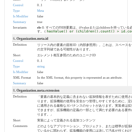
Control
0..1
Type
Meta
Is Modifier
false
Summary
true
Invariants
ele-1
: すべてのFHIR要素は、@valueまたはchildrenを持ってい
す。 (
hasValue() or (children().count() > id.co
6
. Organization.meta.id
Definition
リソース内の要素の固有ID（内部参照用）。これは、スペースを
の文字列値である可能性があります。
Short
エレメント相互参照のためのユニークID
Control
0..1
Type
string
Is Modifier
false
XML Format
In the XML format, this property is represented as an attribute.
Summary
false
8
. Organization.meta.extension
Definition
「要素の基本的な定義に含まれない追加情報を表すために使用さ
ります。拡張機能の使用を安全かつ管理しやすくするために、定
に適用される厳格なガバナンスのセットがあります。実装者は拡
できますが、拡張機能の定義の一部として満たす必要のある要件
ります。」
Short
実装によって定義される追加コンテンツ
Comments
どのようなアプリケーション、プロジェクト、または標準が拡張
ているかに関わらず、拡張機能の使用には決して汚名が付くわけ