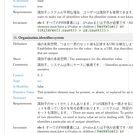
Is Modifier
false
Summary
true
Requirements
識別子システムが不明な場合、ユーザーは識別子を使用できます。 / 
users to make use of identifiers when the identifier system is not kno
Invariants
ele-1
: すべてのFHIR要素には、@valueまたは子供が必要です / All 
elements must have a @value or children (
hasValue() or
(children().count() > id.count())
)
50
. Organization.identifier.system
Definition
値の名前空間、つまり一意のセット値を記述するURLを確立します
Establishes the namespace for the value - that is, a URL that describes 
that are unique.
Short
識別子値の名前空間 / The namespace for the identifier value
Comments
識別子。システムは常にケースに敏感です。 / Identifier.system is alw
sensitive.
Control
0..1
Type
uri
Is Modifier
false
Primitive Value
This primitive element may be present, or absent, or replaced by an e
Summary
true
Requirements
識別子のセットがたくさんあります。2つの識別子を一致させる
ットを扱っているかを知る必要があります。システムは、特定の
セットを識別します。 / There are many sets of identifiers. To perfo
of two identifiers, we need to know what set we're dealing with. The 
identifies a particular set of unique identifiers.
Invariants
ele-1
: すべてのFHIR要素には、@valueまたは子供が必要です / All 
elements must have a @value or children (
hasValue() or