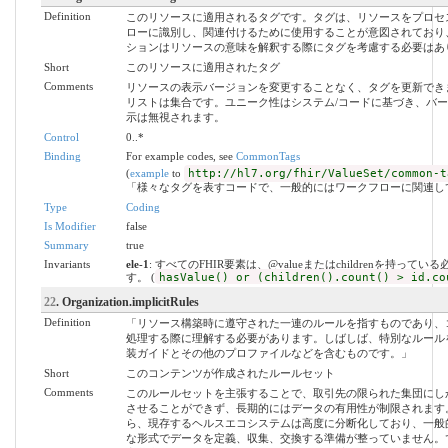
Definition
このリソースに適用されるタグです。タグは、リソースをプロセ
ローに識別し、関連付けるために使用することが意図されており
ションはリソースの意味を解釈する際にタグを考慮する必要はあ
Short
このリソースに適用されたタグ
Comments
リソースの表示バージョンを変更することなく、タグを更新でき
リストは集合です。ユニーク性はシステム/コードに基づき、バ
示は無視されます。
Control
0..*
Binding
For example codes, see
CommonTags
(
example
to
http://hl7.org/fhir/ValueSet/common-t
「様々なタグを表すコードで、一般的にはワークフローに関連し
Type
Coding
Is Modifier
false
Summary
true
Invariants
ele-1
: すべてのFHIR要素は、@valueまたはchildrenを持ってい
す。 (
hasValue() or (children().count() > id.co
22
. Organization.implicitRules
Definition
「リソース構築時に遵守された一連のルールを指すものであり、
処理する際に理解する必要があります。しばしば、特別なルール
装ガイドとその他のプロファイルなどを含むものです。」
Short
このコンテンツが作成されたルールセット
Comments
このルールセットを主張することで、取引先の限られた集団にし
させることができず、長期的にはデータの有用性が制限されます
ら、現存するヘルスエコシステムは高度に分断化しており、一般
な形式でデータを定義、収集、交換する準備が整っていません。