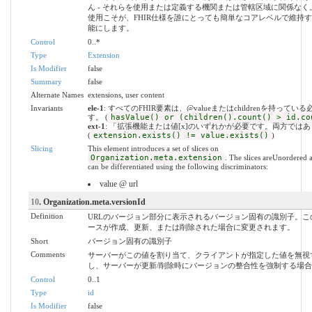
ん - それらを使用または定義する機関または管轄区域に関係なく
使用こそが、FHIR仕様を誰にとっても簡単なコアレベルで維持
能にします。
Control
0..*
Type
Extension
Is Modifier
false
Summary
false
Alternate Names
extensions, user content
Invariants
ele-1
: すべてのFHIR要素は、@valueまたはchildrenを持ってい
す。 (
hasValue() or (children().count() > id.co
ext-1
: 「拡張機能または値[x]のいずれかが必要です。両方では
(
extension.exists() != value.exists()
)
Slicing
This element introduces a set of slices on
Organization.meta.extension
. The slices areUnordered
can be differentiated using the following discriminators:
value @ url
10
. Organization.meta.versionId
Definition
URLのバージョン部分に表示されるバージョン固有の識別子。こ
ースが作成、更新、または削除された場合に変更されます。
Short
バージョン固有の識別子
Comments
サーバーがこの値を割り当て、クライアントが指定した値を無視
し、サーバーが更新/削除時にバージョンの整合性を強制する場
Control
0..1
Type
id
Is Modifier
false