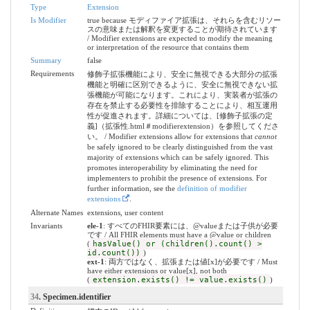
Type
Extension
Is Modifier
true because モディファイア拡張は、それらを含むリソー
スの意味または解釈を変更することが期待されています
/ Modifier extensions are expected to modify the meaning
or interpretation of the resource that contains them
Summary
false
Requirements
修飾子拡張機能により、安全に無視できる大部分の拡張
機能と明確に区別できるように、安全に無視できない拡
張機能が可能になります。これにより、実装者が拡張の
存在を禁止する必要性を排除することにより、相互運用
性が促進されます。詳細については、[修飾子拡張の定
義]（拡張性.html＃modifierextension）を参照してくださ
い。 / Modifier extensions allow for extensions that
cannot
be safely ignored to be clearly distinguished from the vast
majority of extensions which can be safely ignored. This
promotes interoperability by eliminating the need for
implementers to prohibit the presence of extensions. For
further information, see the
definition of modifier
extensions
.
Alternate Names
extensions, user content
Invariants
ele-1
: すべてのFHIR要素には、@valueまたは子供が必要
です / All FHIR elements must have a @value or children
(
hasValue() or (children().count() >
id.count())
)
ext-1
: 両方ではなく、拡張または値[x]が必要です / Must
have either extensions or value[x], not both
(
extension.exists() != value.exists()
)
34
. Specimen.identifier