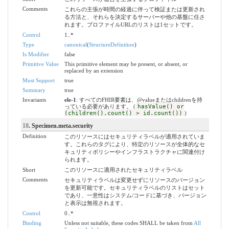
Comments
これらの主張が時間の経過に伴って検証または更新され
る方法と、それらを決定するサーバーや他の基盤に任さ
れます。プロファイルURLのリストは1セットです。
Control
1..*
Type
canonical
(
StructureDefinition
)
Is Modifier
false
Primitive Value
This primitive element may be present, or absent, or
replaced by an extension
Must Support
true
Summary
true
Invariants
ele-1
: すべてのFHIR要素は、@valueまたはchildrenを持
っている必要があります。 (
hasValue() or
(children().count() > id.count())
)
18
. Specimen.meta.security
Definition
このリソースにはセキュリティラベルが適用されていま
す。これらのタグにより、特定のリソースが全体的なセ
キュリティポリシーやインフラストラクチャに関連付け
られます。
Short
このリソースに適用されたセキュリティラベル
Comments
セキュリティラベルは変更せずにリソースのバージョン
を更新可能です。セキュリティラベルのリストはセット
であり、一意性はシステム/コードに基づき、バージョン
と表示は無視されます。
Control
0..*
Binding
Unless not suitable, these codes SHALL be taken from
All