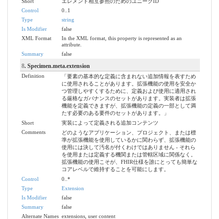
Short
エレメント相互参照のためのユニークID
Control
0..1
Type
string
Is Modifier
false
XML Format
In the XML format, this property is represented as an
attribute.
Summary
false
8
. Specimen.meta.extension
Definition
「要素の基本的な定義に含まれない追加情報を表すため
に使用されることがあります。拡張機能の使用を安全か
つ管理しやすくするために、定義および使用に適用され
る厳格なガバナンスのセットがあります。実装者は拡張
機能を定義できますが、拡張機能の定義の一部として満
たす必要のある要件のセットがあります。」
Short
実装によって定義される追加コンテンツ
Comments
どのようなアプリケーション、プロジェクト、または標
準が拡張機能を使用しているかに関わらず、拡張機能の
使用には決して汚名が付くわけではありません - それら
を使用または定義する機関または管轄区域に関係なく。
拡張機能の使用こそが、FHIR仕様を誰にとっても簡単な
コアレベルで維持することを可能にします。
Control
0..*
Type
Extension
Is Modifier
false
Summary
false
Alternate Names
extensions, user content