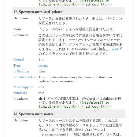
っている必要があります。 (
hasValue() or
(children().count() > id.count())
)
12
. Specimen.meta.lastUpdated
Definition
リソースが最後に変更されたとき - 例えば、バージョン
が変更されたとき。
Short
「リソースのバージョンが最後に変更されたとき」
Comments
この値はリソースが初めて作成される場合を除いて常に
設定されています。サーバー/リソースマネージャーがこ
の値を設定します。クライアントが提供する値は関係あ
りません。これはHTTP Last-Modifiedに相当し、
read
のインタラクションで同じ値を持つべきです。
Control
1..1
Type
instant
Is Modifier
false
Primitive Value
This primitive element may be present, or absent, or
replaced by an extension
Must Support
true
Summary
true
Invariants
ele-1
: すべてのFHIR要素は、@valueまたはchildrenを持
っている必要があります。 (
hasValue() or
(children().count() > id.count())
)
14
. Specimen.meta.source
Definition
リソースのソースシステムを識別するURI。これによ
り、リソース内の情報のソースをトラックまたは区別す
るために使用できる最小限の[プロビナンス]
（provenance.html＃）情報が提供されます。ソースは、