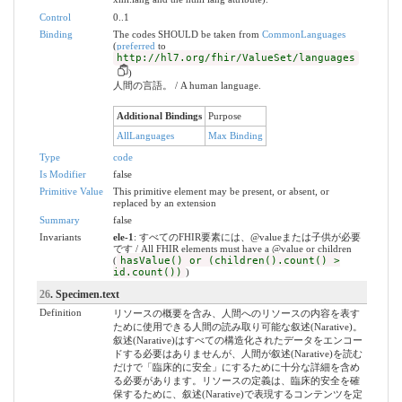
Control
0..1
Binding
The codes SHOULD be taken from
CommonLanguages
(
preferred
to
http://hl7.org/fhir/ValueSet/languages
)
人間の言語。 / A human language.
Additional Bindings
Purpose
AllLanguages
Max Binding
Type
code
Is Modifier
false
Primitive Value
This primitive element may be present, or absent, or
replaced by an extension
Summary
false
Invariants
ele-1
: すべてのFHIR要素には、@valueまたは子供が必要
です / All FHIR elements must have a @value or children
(
hasValue() or (children().count() >
id.count())
)
26
. Specimen.text
Definition
リソースの概要を含み、人間へのリソースの内容を表す
ために使用できる人間の読み取り可能な叙述(Narative)。
叙述(Narative)はすべての構造化されたデータをエンコー
ドする必要はありませんが、人間が叙述(Narative)を読む
だけで「臨床的に安全」にするために十分な詳細を含め
る必要があります。リソースの定義は、臨床的安全を確
保するために、叙述(Narative)で表現するコンテンツを定