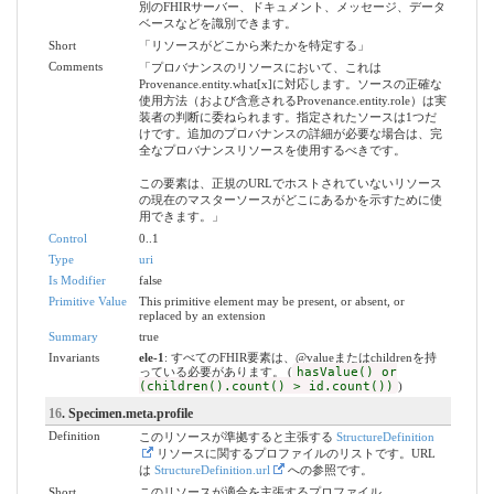
別のFHIRサーバー、ドキュメント、メッセージ、データ
ベースなどを識別できます。
Short
「リソースがどこから来たかを特定する」
Comments
「プロバナンスのリソースにおいて、これは
Provenance.entity.what[x]に対応します。ソースの正確な
使用方法（および含意されるProvenance.entity.role）は実
装者の判断に委ねられます。指定されたソースは1つだ
けです。追加のプロバナンスの詳細が必要な場合は、完
全なプロバナンスリソースを使用するべきです。
この要素は、正規のURLでホストされていないリソース
の現在のマスターソースがどこにあるかを示すために使
用できます。」
Control
0..1
Type
uri
Is Modifier
false
Primitive Value
This primitive element may be present, or absent, or
replaced by an extension
Summary
true
Invariants
ele-1
: すべてのFHIR要素は、@valueまたはchildrenを持
っている必要があります。 (
hasValue() or
(children().count() > id.count())
)
16
. Specimen.meta.profile
Definition
このリソースが準拠すると主張する
StructureDefinition
リソースに関するプロファイルのリストです。URL
は
StructureDefinition.url
への参照です。
Short
このリソースが適合を主張するプロファイル