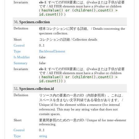
Invariants
ele-1
: すべてのFHIR要素には、@valueまたは子供が必要
です / All FHIR elements must have a @value or children
(
hasValue() or (children().count() >
id.count())
)
50
. Specimen.collection
Definition
標本コレクションに関する詳細。 / Details concerning the
specimen collection.
Short
コレクションの詳細 / Collection details
Control
0..1
Type
BackboneElement
Is Modifier
false
Summary
false
Invariants
ele-1
: すべてのFHIR要素には、@valueまたは子供が必要
です / All FHIR elements must have a @value or children
(
hasValue() or (children().count() >
id.count())
)
52
. Specimen.collection.id
Definition
リソース内の要素の一意のID（内部参照用）。これは、
スペースを含まない文字列値である場合があります。 /
Unique id for the element within a resource (for internal
references). This may be any string value that does not
contain spaces.
Short
要素間参照のための一意のID / Unique id for inter-element
referencing
Control
0..1
Type
string