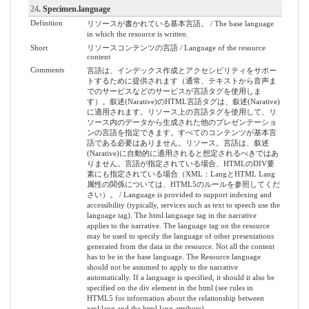
24
. Specimen.language
Definition
リソースが書かれている基本言語。 / The base language
in which the resource is written.
Short
リソースコンテンツの言語 / Language of the resource
content
Comments
言語は、インデックス作成とアクセシビリティをサポー
トするために提供されます（通常、テキストから音声ま
でのサービスなどのサービスが言語タグを使用しま
す）。叙述(Narative)のHTML言語タグは、叙述(Narative)
に適用されます。リソース上の言語タグを使用して、リ
ソース内のデータから生成された他のプレゼンテーショ
ンの言語を指定できます。すべてのコンテンツが基本言
語である必要はありません。リソース。言語は、叙述
(Narative)に自動的に適用されると想定されるべきではあ
りません。言語が指定されている場合、HTMLのDIV要
素にも指定されている場合（XML：LangとHTML Lang
属性の関係については、HTML5のルールを参照してくだ
さい）。 / Language is provided to support indexing and
accessibility (typically, services such as text to speech use the
language tag). The html language tag in the narrative
applies to the narrative. The language tag on the resource
may be used to specify the language of other presentations
generated from the data in the resource. Not all the content
has to be in the base language. The Resource.language
should not be assumed to apply to the narrative
automatically. If a language is specified, it should it also be
specified on the div element in the html (see rules in
HTML5 for information about the relationship between
xml:lang and the html lang attribute).