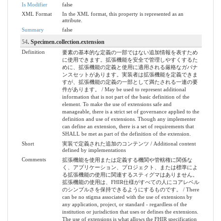
Is Modifier
false
XML Format
In the XML format, this property is represented as an
attribute.
Summary
false
54
. Specimen.collection.extension
Definition
要素の基本的な定義の一部ではない追加情報を表すため
に使用できます。拡張機能を安全で管理しやすくするた
めに、拡張機能の定義と使用に適用される厳格なガバナ
ンスセットがあります。実装者は拡張機能を定義できま
すが、拡張機能の定義の一部として満たされる一連の要
件があります。 / May be used to represent additional
information that is not part of the basic definition of the
element. To make the use of extensions safe and
manageable, there is a strict set of governance applied to the
definition and use of extensions. Though any implementer
can define an extension, there is a set of requirements that
SHALL be met as part of the definition of the extension.
Short
実装で定義された追加のコンテンツ / Additional content
defined by implementations
Comments
拡張機能を使用または定義する機関や管轄権に関係な
く、アプリケーション、プロジェクト、または標準によ
る拡張機能の使用に関連するスティグマはありません。
拡張機能の使用は、FHIR仕様がすべての人にコアレベル
のシンプルさを保持できるようにするものです。 / There
can be no stigma associated with the use of extensions by
any application, project, or standard - regardless of the
institution or jurisdiction that uses or defines the extensions.
The use of extensions is what allows the FHIR specification