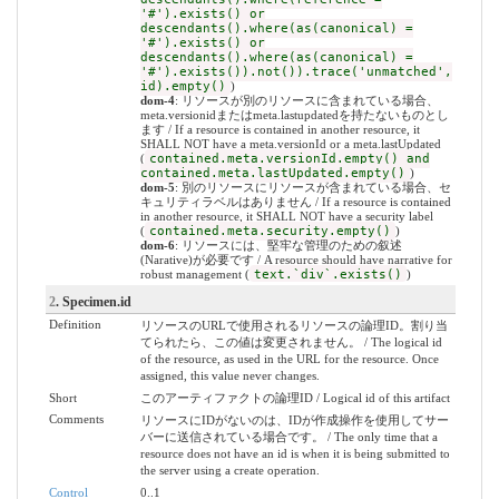
'#').exists() or
descendants().where(as(canonical) =
'#').exists() or
descendants().where(as(canonical) =
'#').exists()).not()).trace('unmatched',
id).empty()
)
dom-4
: リソースが別のリソースに含まれている場合、
meta.versionidまたはmeta.lastupdatedを持たないものとし
ます / If a resource is contained in another resource, it
SHALL NOT have a meta.versionId or a meta.lastUpdated
(
contained.meta.versionId.empty() and
contained.meta.lastUpdated.empty()
)
dom-5
: 別のリソースにリソースが含まれている場合、セ
キュリティラベルはありません / If a resource is contained
in another resource, it SHALL NOT have a security label
(
contained.meta.security.empty()
)
dom-6
: リソースには、堅牢な管理のための叙述
(Narative)が必要です / A resource should have narrative for
robust management (
text.`div`.exists()
)
2
. Specimen.id
Definition
リソースのURLで使用されるリソースの論理ID。割り当
てられたら、この値は変更されません。 / The logical id
of the resource, as used in the URL for the resource. Once
assigned, this value never changes.
Short
このアーティファクトの論理ID / Logical id of this artifact
Comments
リソースにIDがないのは、IDが作成操作を使用してサー
バーに送信されている場合です。 / The only time that a
resource does not have an id is when it is being submitted to
the server using a create operation.
Control
0..1