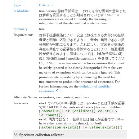
Type
Extension
Is Modifier
true because 修飾子拡張は、それらを含む要素の意味また
は解釈を変更することが期待されています / Modifier
extensions are expected to modify the meaning or
interpretation of the element that contains them
Summary
true
Requirements
修飾子拡張機能により、安全に無視できる大部分の拡張
機能と明確に区別できるように、安全に無視できない拡
張機能が可能になります。これにより、実装者が拡張の
存在を禁止する必要性を排除することにより、相互運用
性が促進されます。詳細については、[修飾子拡張の定
義]（拡張性.html＃modifierextension）を参照してくださ
い。 / Modifier extensions allow for extensions that
cannot
be safely ignored to be clearly distinguished from the vast
majority of extensions which can be safely ignored. This
promotes interoperability by eliminating the need for
implementers to prohibit the presence of extensions. For
further information, see the
definition of modifier
extensions
.
Alternate Names
extensions, user content, modifiers
Invariants
ele-1
: すべてのFHIR要素には、@valueまたは子供が必要
です / All FHIR elements must have a @value or children
(
hasValue() or (children().count() >
id.count())
)
ext-1
: 両方ではなく、拡張または値[x]が必要です / Must
have either extensions or value[x], not both
(
extension.exists() != value.exists()
)
58
. Specimen.collection.collector