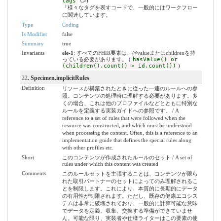
tags
)
「様々なタグを表すコードで、一般的にはワークフロー
に関連しています。
Type
Coding
Is Modifier
false
Summary
true
Invariants
ele-1
: すべてのFHIR要素は、@valueまたはchildrenを持
っている必要があります。 (
hasValue() or
(children().count() > id.count())
)
22
. Specimen.implicitRules
Definition
リソースが構築されたときに従った一連のルールへの参
照。コンテンツの処理時に理解する必要があります。多
くの場合、これは他のプロファイルなどとともに特別な
ルールを定義する実装ガイドへの参照です。 / A
reference to a set of rules that were followed when the
resource was constructed, and which must be understood
when processing the content. Often, this is a reference to an
implementation guide that defines the special rules along
with other profiles etc.
Short
このコンテンツが作成されたルールのセット / A set of
rules under which this content was created
Comments
このルールセットを主張することは、コンテンツが限ら
れた取引パートナーのセットによってのみ理解されるこ
とを制限します。これにより、本質的に長期的にデータ
の有用性が制限されます。ただし、既存の健康エコシス
テムは非常に破壊されており、一般的に計算可能な意味
でデータを定義、収集、交換する準備ができていませ
ん。可能な限り、実装者や仕様ライターはこの要素の使