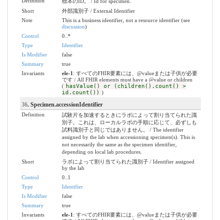
Definition
標本のID。 / Id for specimen.
Short
外部識別子 / External Identifier
Note
This is a business identifier, not a resource identifier (see
discussion
)
Control
0..*
Type
Identifier
Is Modifier
false
Summary
true
Invariants
ele-1
: すべてのFHIR要素には、@valueまたは子供が必要
です / All FHIR elements must have a @value or children
(
hasValue() or (children().count() >
id.count())
)
36
. Specimen.accessionIdentifier
Definition
試験片を加速するときにラボによって割り当てられた識
別子。これは、ローカルラボの手順に応じて、必ずしも
試料識別子と同じではありません。 / The identifier
assigned by the lab when accessioning specimen(s). This is
not necessarily the same as the specimen identifier,
depending on local lab procedures.
Short
ラボによって割り当てられた識別子 / Identifier assigned
by the lab
Control
0..1
Type
Identifier
Is Modifier
false
Summary
true
Invariants
ele-1
: すべてのFHIR要素には、@valueまたは子供が必要