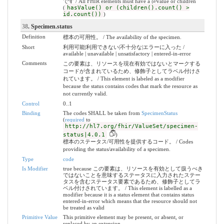
です / All FHIR elements must have a @value or children
(
hasValue() or (children().count() >
id.count())
)
38
. Specimen.status
Definition
標本の可用性。 / The availability of the specimen.
Short
利用可能|利用できない|不十分な|エラーに入った /
available | unavailable | unsatisfactory | entered-in-error
Comments
この要素は、リソースを現在有効ではないとマークする
コードが含まれているため、修飾子としてラベル付けさ
れています。 / This element is labeled as a modifier
because the status contains codes that mark the resource as
not currently valid.
Control
0..1
Binding
The codes SHALL be taken from
SpecimenStatus
(
required
to
http://hl7.org/fhir/ValueSet/specimen-
status|4.0.1
)
標本のステータス/可用性を提供するコード。 / Codes
providing the status/availability of a specimen.
Type
code
Is Modifier
true because この要素は、リソースを有効として扱うべき
ではないことを意味するステータスに入力されたステー
タスを含むステータス要素であるため、修飾子としてラ
ベル付けされています。 / This element is labelled as a
modifier because it is a status element that contains status
entered-in-error which means that the resource should not
be treated as valid
Primitive Value
This primitive element may be present, or absent, or
replaced by an extension