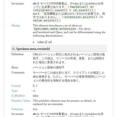
Invariants
ele-1
: すべてのFHIR要素は、@valueまたはchildrenを持
っている必要があります。 (
hasValue() or
(children().count() > id.count())
)
ext-1
: 「拡張機能または値[x]のいずれかが必要です。両
方ではありません。」 (
extension.exists() !=
value.exists()
)
Slicing
This element introduces a set of slices on
Specimen.meta.extension
. The slices
areUnordered and Open, and can be differentiated using the
following discriminators:
value @ url
10
. Specimen.meta.versionId
Definition
URLのバージョン部分に表示されるバージョン固有の識
別子。この値は、リソースが作成、更新、または削除さ
れた場合に変更されます。
Short
バージョン固有の識別子
Comments
サーバーがこの値を割り当て、クライアントが指定した
値を無視する。ただし、サーバーが更新/削除時にバージ
ョンの整合性を強制する場合を除く。
Control
0..1
Type
id
Is Modifier
false
Primitive Value
This primitive element may be present, or absent, or
replaced by an extension
Summary
true
Invariants
ele-1
: すべてのFHIR要素は、@valueまたはchildrenを持