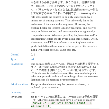
用を避ける必要があります。多くの場合、使用する場
合、URLは、これらの特別なルールを他のプロファイ
ル、バリューセットなどとともに叙述(Narative)の一部と
して定義する実装ガイドへの参照です。 / Asserting this
rule set restricts the content to be only understood by a
limited set of trading partners. This inherently limits the
usefulness of the data in the long term. However, the
existing health eco-system is highly fractured, and not yet
ready to define, collect, and exchange data in a generally
computable sense. Wherever possible, implementers and/or
specification writers should avoid using this element. Often,
when used, the URL is a reference to an implementation
guide that defines these special rules as part of it's narrative
along with other profiles, value sets, etc.
Control
0..1
Type
uri
Is Modifier
true because 暗黙のルールは、意味または解釈を変更する
リソースに関する追加の知識を提供する可能性があるた
め、この要素は修飾子としてラベル付けされています。
/ This element is labeled as a modifier because the implicit
rules may provide additional knowledge about the resource
that modifies it's meaning or interpretation
Primitive Value
This primitive element may be present, or absent, or
replaced by an extension
Summary
true
Invariants
ele-1
: すべてのFHIR要素には、@valueまたは子供が必要
です / All FHIR elements must have a @value or children
(
hasValue() or (children().count() >
id.count())
)