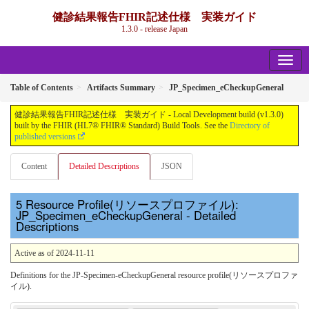
健診結果報告FHIR記述仕様 実装ガイド
1.3.0 - release Japan
Table of Contents
Artifacts Summary
JP_Specimen_eCheckupGeneral
健診結果報告FHIR記述仕様 実装ガイド - Local Development build (v1.3.0)
built by the FHIR (HL7® FHIR® Standard) Build Tools. See the
Directory of
published versions
Content
Detailed Descriptions
JSON
Resource Profile(リソースプロファイル):
JP_Specimen_eCheckupGeneral - Detailed
Descriptions
Active as of 2024-11-11
Definitions for the JP-Specimen-eCheckupGeneral resource profile(リソースプロファ
イル).