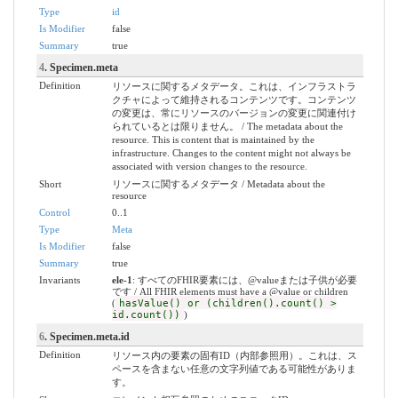
Type
id
Is Modifier
false
Summary
true
4
. Specimen.meta
Definition
リソースに関するメタデータ。これは、インフラストラ
クチャによって維持されるコンテンツです。コンテンツ
の変更は、常にリソースのバージョンの変更に関連付け
られているとは限りません。 / The metadata about the
resource. This is content that is maintained by the
infrastructure. Changes to the content might not always be
associated with version changes to the resource.
Short
リソースに関するメタデータ / Metadata about the
resource
Control
0..1
Type
Meta
Is Modifier
false
Summary
true
Invariants
ele-1
: すべてのFHIR要素には、@valueまたは子供が必要
です / All FHIR elements must have a @value or children
(
hasValue() or (children().count() >
id.count())
)
6
. Specimen.meta.id
Definition
リソース内の要素の固有ID（内部参照用）。これは、ス
ペースを含まない任意の文字列値である可能性がありま
す。