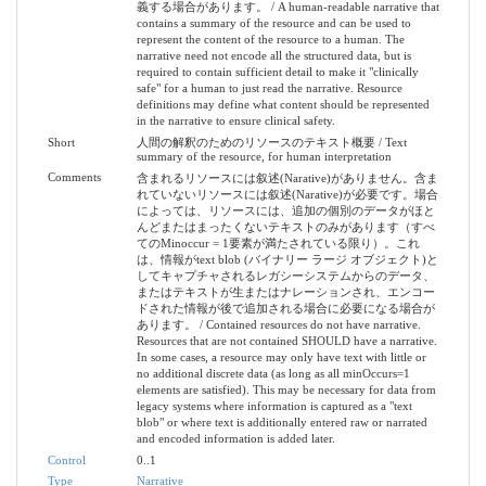
義する場合があります。 / A human-readable narrative that
contains a summary of the resource and can be used to
represent the content of the resource to a human. The
narrative need not encode all the structured data, but is
required to contain sufficient detail to make it "clinically
safe" for a human to just read the narrative. Resource
definitions may define what content should be represented
in the narrative to ensure clinical safety.
Short
人間の解釈のためのリソースのテキスト概要 / Text
summary of the resource, for human interpretation
Comments
含まれるリソースには叙述(Narative)がありません。含ま
れていないリソースには叙述(Narative)が必要です。場合
によっては、リソースには、追加の個別のデータがほと
んどまたはまったくないテキストのみがあります（すべ
てのMinoccur = 1要素が満たされている限り）。これ
は、情報がtext blob (バイナリー ラージ オブジェクト)と
してキャプチャされるレガシーシステムからのデータ、
またはテキストが生またはナレーションされ、エンコー
ドされた情報が後で追加される場合に必要になる場合が
あります。 / Contained resources do not have narrative.
Resources that are not contained SHOULD have a narrative.
In some cases, a resource may only have text with little or
no additional discrete data (as long as all minOccurs=1
elements are satisfied). This may be necessary for data from
legacy systems where information is captured as a "text
blob" or where text is additionally entered raw or narrated
and encoded information is added later.
Control
0..1
Type
Narrative