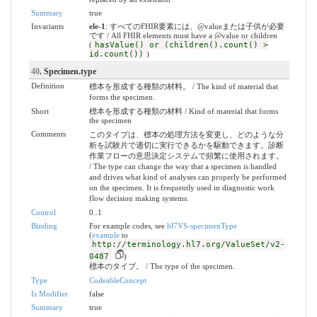
Summary
true
Invariants
ele-1
: すべてのFHIR要素には、@valueまたは子供が必要
です / All FHIR elements must have a @value or children
(
hasValue() or (children().count() >
id.count())
)
40
. Specimen.type
Definition
標本を形成する種類の材料。 / The kind of material that
forms the specimen.
Short
標本を形成する種類の材料 / Kind of material that forms
the specimen
Comments
このタイプは、標本の処理方法を変更し、どのような分
析を試験片で適切に実行できるかを駆動できます。診断
作業フローの意思決定システムで頻繁に使用されます。
/ The type can change the way that a specimen is handled
and drives what kind of analyses can properly be performed
on the specimen. It is frequently used in diagnostic work
flow decision making systems.
Control
0..1
Binding
For example codes, see
hl7VS-specimenType
(
example
to
http://terminology.hl7.org/ValueSet/v2-
0487
)
標本のタイプ。 / The type of the specimen.
Type
CodeableConcept
Is Modifier
false
Summary
true