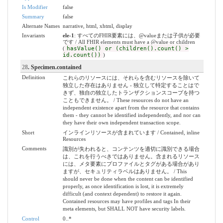
Is Modifier
false
Summary
false
Alternate Names
narrative, html, xhtml, display
Invariants
ele-1
: すべてのFHIR要素には、@valueまたは子供が必要
です / All FHIR elements must have a @value or children
(
hasValue() or (children().count() >
id.count())
)
28
. Specimen.contained
Definition
これらのリソースには、それらを含むリソースを除いて
独立した存在はありません - 独立して特定することはで
きず、独自の独立したトランザクションスコープを持つ
こともできません。 / These resources do not have an
independent existence apart from the resource that contains
them - they cannot be identified independently, and nor can
they have their own independent transaction scope.
Short
インラインリソースが含まれています / Contained, inline
Resources
Comments
識別が失われると、コンテンツを適切に識別できる場合
は、これを行うべきではありません。含まれるリソース
には、メタ要素にプロファイルとタグがある場合があり
ますが、セキュリティラベルはありません。 / This
should never be done when the content can be identified
properly, as once identification is lost, it is extremely
difficult (and context dependent) to restore it again.
Contained resources may have profiles and tags In their
meta elements, but SHALL NOT have security labels.
Control
0..*