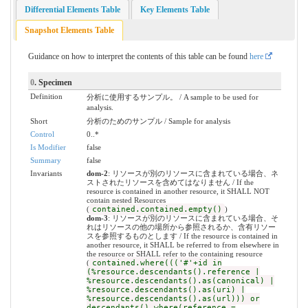
Differential Elements Table
Key Elements Table
Snapshot Elements Table
Guidance on how to interpret the contents of this table can be found
here
0
. Specimen
Definition
分析に使用するサンプル。 / A sample to be used for
analysis.
Short
分析のためのサンプル / Sample for analysis
Control
0..*
Is Modifier
false
Summary
false
Invariants
dom-2
: リソースが別のリソースに含まれている場合、ネ
ストされたリソースを含めてはなりません / If the
resource is contained in another resource, it SHALL NOT
contain nested Resources
(
contained.contained.empty()
)
dom-3
: リソースが別のリソースに含まれている場合、そ
れはリソースの他の場所から参照されるか、含有リソー
スを参照するものとします / If the resource is contained in
another resource, it SHALL be referred to from elsewhere in
the resource or SHALL refer to the containing resource
(
contained.where((('#'+id in
(%resource.descendants().reference |
%resource.descendants().as(canonical) |
%resource.descendants().as(uri) |
%resource.descendants().as(url))) or
descendants().where(reference =