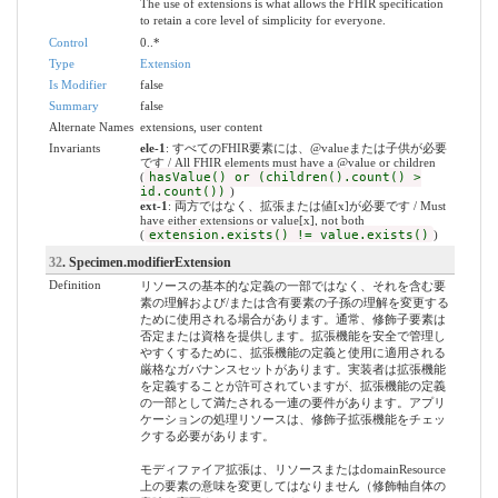
The use of extensions is what allows the FHIR specification
to retain a core level of simplicity for everyone.
Control
0..*
Type
Extension
Is Modifier
false
Summary
false
Alternate Names
extensions, user content
Invariants
ele-1
: すべてのFHIR要素には、@valueまたは子供が必要
です / All FHIR elements must have a @value or children
(
hasValue() or (children().count() >
id.count())
)
ext-1
: 両方ではなく、拡張または値[x]が必要です / Must
have either extensions or value[x], not both
(
extension.exists() != value.exists()
)
32
. Specimen.modifierExtension
Definition
リソースの基本的な定義の一部ではなく、それを含む要
素の理解および/または含有要素の子孫の理解を変更する
ために使用される場合があります。通常、修飾子要素は
否定または資格を提供します。拡張機能を安全で管理し
やすくするために、拡張機能の定義と使用に適用される
厳格なガバナンスセットがあります。実装者は拡張機能
を定義することが許可されていますが、拡張機能の定義
の一部として満たされる一連の要件があります。アプリ
ケーションの処理リソースは、修飾子拡張機能をチェッ
クする必要があります。
モディファイア拡張は、リソースまたはdomainResource
上の要素の意味を変更してはなりません（修飾軸自体の