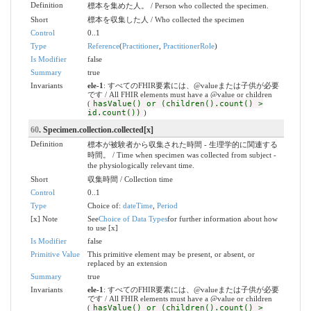
Definition
標本を集めた人。 / Person who collected the specimen.
Short
標本を収集した人 / Who collected the specimen
Control
0..1
Type
Reference
(
Practitioner
,
PractitionerRole
)
Is Modifier
false
Summary
true
Invariants
ele-1
: すべてのFHIR要素には、@valueまたは子供が必要
です / All FHIR elements must have a @value or children
(
hasValue() or (children().count() >
id.count())
)
60
. Specimen.collection.collected[x]
Definition
標本が被験者から収集された時間 - 生理学的に関連する
時間。 / Time when specimen was collected from subject -
the physiologically relevant time.
Short
収集時間 / Collection time
Control
0..1
Type
Choice of:
dateTime
,
Period
[x] Note
See
Choice of Data Types
for further information about how
to use [x]
Is Modifier
false
Primitive Value
This primitive element may be present, or absent, or
replaced by an extension
Summary
true
Invariants
ele-1
: すべてのFHIR要素には、@valueまたは子供が必要
です / All FHIR elements must have a @value or children
(
hasValue() or (children().count() >