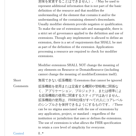
意味を変更することはできません）。 / May be used to
represent additional information that is not part of the basic
definition of the resource and that modifies the
understanding of the element that contains it and/or the
understanding of the containing element's descendants.
Usually modifier elements provide negation or qualification.
To make the use of extensions safe and manageable, there is
a strict set of governance applied to the definition and use of
extensions. Though any implementer is allowed to define an
extension, there is a set of requirements that SHALL be met
as part of the definition of the extension. Applications
processing a resource are required to check for modifier
extensions.
Modifier extensions SHALL NOT change the meaning of
any elements on Resource or DomainResource (including
cannot change the meaning of modifierExtension itself).
Short
無視できない拡張機能 / Extensions that cannot be ignored
Comments
拡張機能を使用または定義する機関や管轄権に関係な
く、アプリケーション、プロジェクト、または標準によ
る拡張機能の使用に関連するスティグマはありません。
拡張機能の使用は、FHIR仕様がすべての人にコアレベル
のシンプルさを保持できるようにするものです。 / There
can be no stigma associated with the use of extensions by
any application, project, or standard - regardless of the
institution or jurisdiction that uses or defines the extensions.
The use of extensions is what allows the FHIR specification
to retain a core level of simplicity for everyone.
Control
0..*