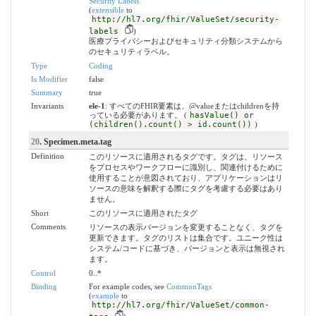
Security Labels
(
extensible
to
http://hl7.org/fhir/ValueSet/security-
labels
)
医療プライバシーおよびセキュリティ分類システムから
のセキュリティラベル。
Type
Coding
Is Modifier
false
Summary
true
Invariants
ele-1
: すべてのFHIR要素は、@valueまたはchildrenを持
っている必要があります。 (
hasValue() or
(children().count() > id.count())
)
20
. Specimen.meta.tag
Definition
このリソースに適用されるタグです。タグは、リソース
をプロセスやワークフローに識別し、関連付けるために
使用することが意図されており、アプリケーションはリ
ソースの意味を解釈する際にタグを考慮する必要はあり
ません。
Short
このリソースに適用されたタグ
Comments
リソースの表示バージョンを変更することなく、タグを
更新できます。タグのリストは集合です。ユニーク性は
システム/コードに基づき、バージョンと表示は無視され
ます。
Control
0..*
Binding
For example codes, see
CommonTags
(
example
to
http://hl7.org/fhir/ValueSet/common-