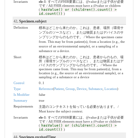
Invariants
ele-1
: すべてのFHIR要素には、@valueまたは子供が必要
です / All FHIR elements must have a @value or children
(
hasValue() or (children().count() >
id.count())
)
42
. Specimen.subject
Definition
標本はどこから来たのか。これは、患者、場所（環境サ
ンプルのソースなど）、または物質またはデバイスのサ
ンプリングからのものです。 / Where the specimen came
from. This may be from patient(s), from a location (e.g., the
source of an environmental sample), or a sampling of a
substance or a device.
Short
標本はどこから来たのか。これは、患者からのもの、場
所（環境サンプルのソースなど）、または物質またはデ
バイスのサンプリングからのものです。 / Where the
specimen came from. This may be from patient(s), from a
location (e.g., the source of an environmental sample), or a
sampling of a substance or a device
Control
0..1
Type
Reference
(
Patient
,
Group
,
Device
,
Substance
,
Location
)
Is Modifier
false
Summary
true
Requirements
主題のコンテキストを知っている必要があります。 /
Must know the subject context.
Invariants
ele-1
: すべてのFHIR要素には、@valueまたは子供が必要
です / All FHIR elements must have a @value or children
(
hasValue() or (children().count() >
id.count())
)
44
. Specimen.receivedTime