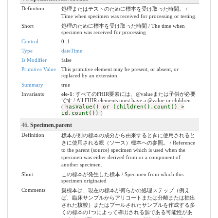
Definition
処理またはテストのために標本を受け取った時間。 /
Time when specimen was received for processing or testing.
Short
処理のために標本を受け取った時間 / The time when
specimen was received for processing
Control
0..1
Type
dateTime
Is Modifier
false
Primitive Value
This primitive element may be present, or absent, or
replaced by an extension
Summary
true
Invariants
ele-1
: すべてのFHIR要素には、@valueまたは子供が必要
です / All FHIR elements must have a @value or children
(
hasValue() or (children().count() >
id.count())
)
46
. Specimen.parent
Definition
標本が別の標本の成分から由来するときに使用されると
きに使用される親（ソース）標本への参照。 / Reference
to the parent (source) specimen which is used when the
specimen was either derived from or a component of
another specimen.
Short
この標本が発生した標本 / Specimen from which this
specimen originated
Comments
親標本は、現在の標本が何らかの処理ステップ（例え
ば、臨床サンプルからアリコートまたは分離または抽出
された核酸）またはプールされたサンプルを作成する多
くの標本の1つによって導出される源である可能性があ