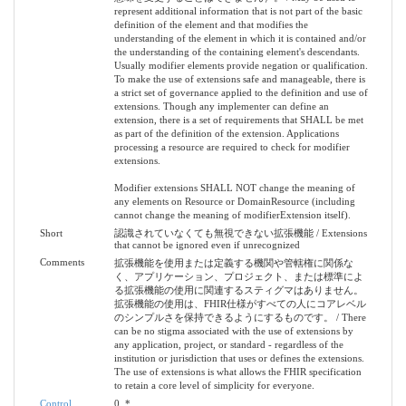
represent additional information that is not part of the basic
definition of the element and that modifies the
understanding of the element in which it is contained and/or
the understanding of the containing element's descendants.
Usually modifier elements provide negation or qualification.
To make the use of extensions safe and manageable, there is
a strict set of governance applied to the definition and use of
extensions. Though any implementer can define an
extension, there is a set of requirements that SHALL be met
as part of the definition of the extension. Applications
processing a resource are required to check for modifier
extensions.
Modifier extensions SHALL NOT change the meaning of
any elements on Resource or DomainResource (including
cannot change the meaning of modifierExtension itself).
Short
認識されていなくても無視できない拡張機能 / Extensions
that cannot be ignored even if unrecognized
Comments
拡張機能を使用または定義する機関や管轄権に関係な
く、アプリケーション、プロジェクト、または標準によ
る拡張機能の使用に関連するスティグマはありません。
拡張機能の使用は、FHIR仕様がすべての人にコアレベル
のシンプルさを保持できるようにするものです。 / There
can be no stigma associated with the use of extensions by
any application, project, or standard - regardless of the
institution or jurisdiction that uses or defines the extensions.
The use of extensions is what allows the FHIR specification
to retain a core level of simplicity for everyone.
Control
0..*