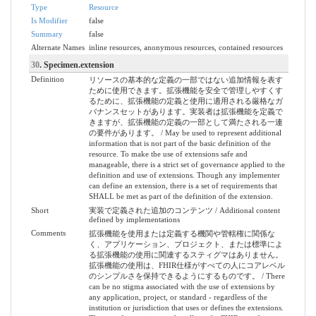
Type
Resource
Is Modifier
false
Summary
false
Alternate Names
inline resources, anonymous resources, contained resources
30
. Specimen.extension
Definition
リソースの基本的な定義の一部ではない追加情報を表す
ために使用できます。拡張機能を安全で管理しやすくす
るために、拡張機能の定義と使用に適用される厳格なガ
バナンスセットがあります。実装者は拡張機能を定義で
きますが、拡張機能の定義の一部として満たされる一連
の要件があります。 / May be used to represent additional
information that is not part of the basic definition of the
resource. To make the use of extensions safe and
manageable, there is a strict set of governance applied to the
definition and use of extensions. Though any implementer
can define an extension, there is a set of requirements that
SHALL be met as part of the definition of the extension.
Short
実装で定義された追加のコンテンツ / Additional content
defined by implementations
Comments
拡張機能を使用または定義する機関や管轄権に関係な
く、アプリケーション、プロジェクト、または標準によ
る拡張機能の使用に関連するスティグマはありません。
拡張機能の使用は、FHIR仕様がすべての人にコアレベル
のシンプルさを保持できるようにするものです。 / There
can be no stigma associated with the use of extensions by
any application, project, or standard - regardless of the
institution or jurisdiction that uses or defines the extensions.