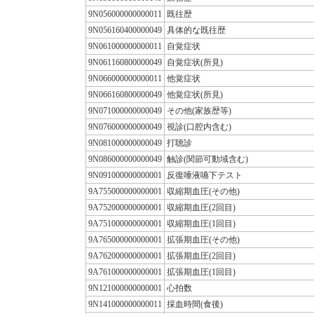
9N056000000000011
既往歴
9N056160400000049
具体的な既往歴
9N061000000000011
自覚症状
9N061160800000049
自覚症状(所見)
9N066000000000011
他覚症状
9N066160800000049
他覚症状(所見)
9N071000000000049
その他(家族歴等)
9N076000000000049
視診(口腔内含む)
9N081000000000049
打聴診
9N086000000000049
触診(関節可動域含む)
9N091000000000001
反復唾液嚥下テスト
9A755000000000001
収縮期血圧(その他)
9A752000000000001
収縮期血圧(2回目)
9A751000000000001
収縮期血圧(1回目)
9A765000000000001
拡張期血圧(その他)
9A762000000000001
拡張期血圧(2回目)
9A761000000000001
拡張期血圧(1回目)
9N121000000000001
心拍数
9N141000000000011
採血時間(食後)