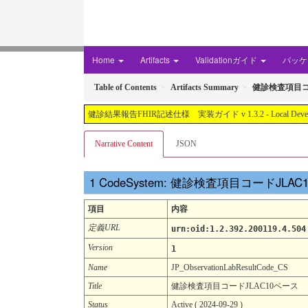
Home
Artifacts
Validationガイド
パッケー
Table of Contents
Artifacts Summary
健診検査項目コ
健診結果報告FHIR記述仕様 実装ガイド v 1.3.2 - Local Development buil
Narrative Content
JSON
CodeSystem: 健診検査項目コードJLA
項目
内容
定義URL
urn:oid:1.2.392.200119.4.504
Version
1
Name
JP_ObservationLabResultCode_CS
Title
健診検査項目コードJLAC10ベース
Status
Active ( 2024-09-29 )