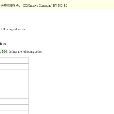
. CC(Creative Commons) BY-ND 4.0
 following value sets:
de-cs
.504
defines the following codes: