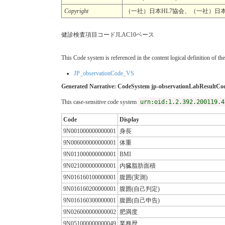
Copyright
（一社）日本HL7協会、（一社）日本医療情報学会
健診検査項目コードJLAC10ベース
This Code system is referenced in the content logical definition of the
JP_observationCode_VS
Generated Narrative: CodeSystem jp-observationLabResultCo
This case-sensitive code system
urn:oid:1.2.392.200119.4
Code
Display
9N001000000000001
身長
9N006000000000001
体重
9N011000000000001
BMI
9N021000000000001
内臓脂肪面積
9N016160100000001
腹囲(実測)
9N016160200000001
腹囲(自己判定)
9N016160300000001
腹囲(自己申告)
9N026000000000002
肥満度
9N051000000000049
業務歴