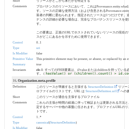
Short
リソースがどこから来たかを特定する
Comments
プロバナンスのリソースにおいて、これはProvenance.entity.what
す。ソースの正確な使用方法（および含意されるProvenance.entity.
装者の判断に委ねられます。指定されたソースは1つだけです。
ナンスの詳細が必要な場合は、完全なプロバナンスリソースを使
す。
この要素は、正規のURLでホストされていないリソースの現在の
スがどこにあるかを示すために使用できます。
Control
0..1
Type
uri
Is Modifier
false
Primitive Value
This primitive element may be present, or absent, or replaced by an e
Summary
true
Invariants
ele-1
: すべてのFHIR要素は、@valueまたはchildrenを持ってい
す。 (
hasValue() or (children().count() > id.co
16
. Organization.meta.profile
Definition
このリソースが準拠すると主張する
StructureDefinition
リソー
ロファイルのリストです。URL は
StructureDefinition.url
への
Short
このリソースが適合を主張するプロファイル
Comments
これらの主張が時間の経過に伴って検証または更新される方法と
定するサーバーや他の基盤に任されます。プロファイルURLのリ
トです。
Control
1..*
Type
canonical
(
StructureDefinition
)
Is Modifier
false