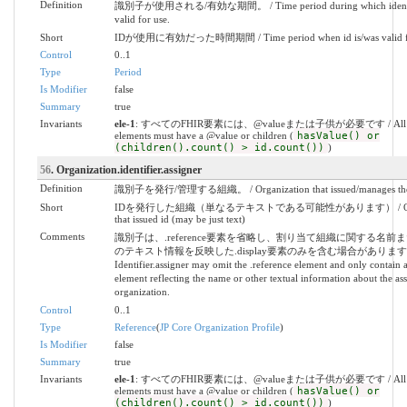
Definition
識別子が使用される/有効な期間。 / Time period during which identifi
valid for use.
Short
IDが使用に有効だった時間期間 / Time period when id is/was valid fo
Control
0..1
Type
Period
Is Modifier
false
Summary
true
Invariants
ele-1
: すべてのFHIR要素には、@valueまたは子供が必要です / All 
elements must have a @value or children (
hasValue() or
(children().count() > id.count())
)
56
. Organization.identifier.assigner
Definition
識別子を発行/管理する組織。 / Organization that issued/manages the id
Short
IDを発行した組織（単なるテキストである可能性があります） / Organ
that issued id (may be just text)
Comments
識別子は、.reference要素を省略し、割り当て組織に関する名前
のテキスト情報を反映した.display要素のみを含む場合があります。 
Identifier.assigner may omit the .reference element and only contain a
element reflecting the name or other textual information about the as
organization.
Control
0..1
Type
Reference
(
JP Core Organization Profile
)
Is Modifier
false
Summary
true
Invariants
ele-1
: すべてのFHIR要素には、@valueまたは子供が必要です / All 
elements must have a @value or children (
hasValue() or
(children().count() > id.count())
)