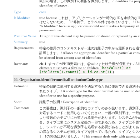
既知の場合、この識別子の目的を識別します。 / Identifies the purpose 
identifier, if known .
Type
code
Is Modifier
true because これは、アプリケーションが一時的なIDを永続的な
はならないため、「IS修飾子」とラベル付けされています。 / This is la
"Is Modifier" because applications should not mistake a temporary id 
permanent one.
Primitive Value
This primitive element may be present, or absent, or replaced by an e
Summary
true
Requirements
特定の使用のコンテキストが一連の識別子の中から選択される適
許可します。 / Allows the appropriate identifier for a particular conte
be selected from among a set of identifiers.
Invariants
ele-1
: すべてのFHIR要素には、@valueまたは子供が必要です / All 
elements must have a @value or children (
hasValue() or
(children().count() > id.count())
)
66
. Organization.identifier:medicalInstitutionCode.type
Definition
特定の目的に使用する識別子を決定するために使用できる識別子
れたタイプ。 / A coded type for the identifier that can be used to de
identifier to use for a specific purpose.
Short
識別子の説明 / Description of identifier
Comments
この要素は、識別子の一般的なカテゴリのみを扱います。識別子
対応するコードに使用しないでください。一部の識別子は、一般
より複数のカテゴリに分類される場合があります。システムがわ
合、タイプは常にシステム定義の一部であるため、タイプは不要
し、システムが不明な識別子を処理する必要があることがよくあ
の異なるシステムが同じタイプを持っているため、タイプとシス
1：1の関係はありません。 / This element deals only with general cate