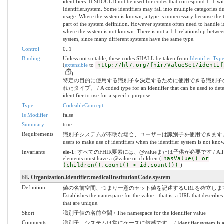
identifiers. It SHOULD not be used for codes that correspond 1..1 wit
Identifier.system. Some identifiers may fall into multiple categories
usage. Where the system is known, a type is unnecessary because the 
part of the system definition. However systems often need to handle id
where the system is not known. There is not a 1:1 relationship betwe
system, since many different systems have the same type.
Control
0..1
Binding
Unless not suitable, these codes SHALL be taken from
Identifier Typ
(
extensible
to
http://hl7.org/fhir/ValueSet/identif
)
特定の目的に使用する識別子を決定するために使用できる識別子
れたタイプ。 / A coded type for an identifier that can be used to det
identifier to use for a specific purpose.
Type
CodeableConcept
Is Modifier
false
Summary
true
Requirements
識別子システムが不明な場合、ユーザーは識別子を使用できます。 / 
users to make use of identifiers when the identifier system is not kno
Invariants
ele-1
: すべてのFHIR要素には、@valueまたは子供が必要です / All 
elements must have a @value or children (
hasValue() or
(children().count() > id.count())
)
68
. Organization.identifier:medicalInstitutionCode.system
Definition
値の名前空間、つまり一意のセット値を記述するURLを確立します
Establishes the namespace for the value - that is, a URL that describes 
that are unique.
Short
識別子値の名前空間 / The namespace for the identifier value
Comments
識別子。システムは常にケースに敏感です。 / Identifier.system is alw