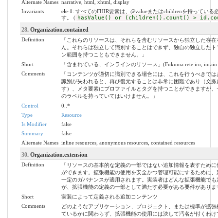
Alternate Names
narrative, html, xhtml, display
Invariants
ele-1
: すべてのFHIR要素は、@valueまたはchildrenを持ってい
す。 (
hasValue() or (children().count() > id.co
28
. Organization.contained
Definition
「これらのリソースは、それらを含むリソースから独立した存在
ん。それらは独立して識別することはできず、独自の独立したト
ン範囲を持つこともできません。」
Short
「含まれている、インラインのリソース」(Fukuma rete iru, inrain no 
Comments
「コンテンツが適切に識別できる場合には、これを行うべきでは
識別が失われると、再び復元することは非常に困難であり（文脈
す）、メタ要素にプロファイルとタグを持つことができますが、
のラベルを持っていてはいけません。」
Control
0..*
Type
Resource
Is Modifier
false
Summary
false
Alternate Names
inline resources, anonymous resources, contained resources
30
. Organization.extension
Definition
「リソースの基本的な定義の一部ではない追加情報を表すために
ができます。拡張機能の使用を安全かつ管理可能にするために、
一定のガバナンスが適用されます。実装者はどんな拡張機能でも
が、拡張機能の定義の一部として満たす必要がある要件がありま
Short
実装によって定義される追加コンテンツ
Comments
どのようなアプリケーション、プロジェクト、または標準が拡張
ているかに関わらず、拡張機能の使用には決して汚名が付くわけ