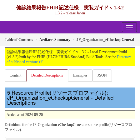
健診結果報告FHIR記述仕様 実装ガイド v 1.3.2
1.3.2 - release Japan
Table of Contents
Artifacts Summary
JP_Organization_eCheckupGeneral
健診結果報告FHIR記述仕様 実装ガイド v 1.3.2 - Local Development build
(v1.3.2) built by the FHIR (HL7® FHIR® Standard) Build Tools. See the
Directory
of published versions
Content
Detailed Descriptions
Examples
JSON
Resource Profile(リソースプロファイル):
JP_Organization_eCheckupGeneral - Detailed
Descriptions
Active as of 2024-09-20
Definitions for the JP-Organization-eCheckupGeneral resource profile(リソースプロ
ファイル).