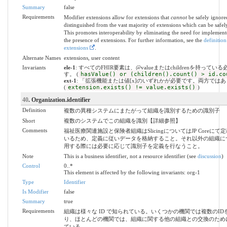
Summary
false
Requirements
Modifier extensions allow for extensions that
cannot
be safely ignored
distinguished from the vast majority of extensions which can be safel
This promotes interoperability by eliminating the need for implemente
the presence of extensions. For further information, see the
definition
extensions
.
Alternate Names
extensions, user content
Invariants
ele-1
: すべてのFHIR要素は、@valueまたはchildrenを持ってい
す。 (
hasValue() or (children().count() > id.co
ext-1
: 「拡張機能または値[x]のいずれかが必要です。両方では
(
extension.exists() != value.exists()
)
40
. Organization.identifier
Definition
複数の異種システムにまたがって組織を識別するための識別子
Short
複数のシステムでこの組織を識別【詳細参照】
Comments
福祉医療関連施設と保険者組織はSlicingについてはJP Coreに
いるため、定義に従いデータを格納すること。それ以外の組織に
用する際には必要に応じて識別子を定義を行なうこと。
Note
This is a business identifier, not a resource identifier (see
discussion
)
Control
0..*
This element is affected by the following invariants: org-1
Type
Identifier
Is Modifier
false
Summary
true
Requirements
組織は様々な ID で知られている。いくつかの機関では複数のID
り、ほとんどの機関では、組織に関する他の組織との交換のために
ている。