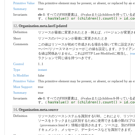
Primitive Value
This primitive element may be present, or absent, or replaced by an e
Summary
true
Invariants
ele-1
: すべてのFHIR要素は、@valueまたはchildrenを持ってい
す。 (
hasValue() or (children().count() > id.co
12
. Organization.meta.lastUpdated
Definition
リソースが最後に変更されたとき - 例えば、バージョンが変更さ
Short
リソースのバージョンが最後に変更されたとき
Comments
この値はリソースが初めて作成される場合を除いて常に設定され
ーバー/リソースマネージャーがこの値を設定します。クライア
る値は関係ありません。これはHTTP Last-Modifiedに相当し、
rea
ラクションで同じ値を持つべきです。
Control
1..1
Type
instant
Is Modifier
false
Primitive Value
This primitive element may be present, or absent, or replaced by an e
Must Support
true
Summary
true
Invariants
ele-1
: すべてのFHIR要素は、@valueまたはchildrenを持ってい
す。 (
hasValue() or (children().count() > id.co
14
. Organization.meta.source
Definition
リソースのソースシステムを識別するURI。これにより、リソー
ソースをトラックまたは区別するために使用できる最小限の[プロ
（provenance.html＃）情報が提供されます。ソースは、別のFH
ドキュメント、メッセージ、データベースなどを識別できます。