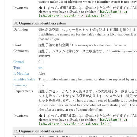
users to make use of identifiers when the identifier system is not kno
Invariants
ele-1
: すべてのFHIR要素には、@valueまたは子供が必要です / All 
elements must have a @value or children (
hasValue() or
(children().count() > id.count())
)
50
. Organization.identifier.system
Definition
値の名前空間、つまり一意のセット値を記述するURLを確立します
Establishes the namespace for the value - that is, a URL that describes 
that are unique.
Short
識別子値の名前空間 / The namespace for the identifier value
Comments
識別子。システムは常にケースに敏感です。 / Identifier.system is alw
sensitive.
Control
0..1
Type
uri
Is Modifier
false
Primitive Value
This primitive element may be present, or absent, or replaced by an e
Summary
true
Requirements
識別子のセットがたくさんあります。2つの識別子を一致させる
ットを扱っているかを知る必要があります。システムは、特定の
セットを識別します。 / There are many sets of identifiers. To perfo
of two identifiers, we need to know what set we're dealing with. The 
identifies a particular set of unique identifiers.
Invariants
ele-1
: すべてのFHIR要素には、@valueまたは子供が必要です / All 
elements must have a @value or children (
hasValue() or
(children().count() > id.count())
)
52
. Organization.identifier.value