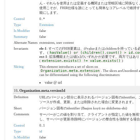
ん - それらを使用または定義する機関または管轄区域に関係なく
使用こそが、FHIR仕様を誰にとっても簡単なコアレベルで維持
能にします。
Control
0..*
Type
Extension
Is Modifier
false
Summary
false
Alternate Names
extensions, user content
Invariants
ele-1
: すべてのFHIR要素は、@valueまたはchildrenを持ってい
す。 (
hasValue() or (children().count() > id.co
ext-1
: 拡張機能または値[x]のいずれかが必要です。両方ではあ
(
extension.exists() != value.exists()
)
Slicing
This element introduces a set of slices on
Organization.meta.extension
. The slices areUnordered
can be differentiated using the following discriminators:
value @ url
10
. Organization.meta.versionId
Definition
URLのバージョン部分に表示されるバージョン固有のidentifier
ソースが作成、更新、または削除された場合に変更されます。
Short
バージョン固有のidentifier (Baajon koyū no shikibetsu-shi)
Comments
サーバーがこの値を割り当て、クライアントが指定した値を無視
し、サーバーが更新/削除時にバージョンの整合性を強制する場
Control
0..1
Type
id
Is Modifier
false