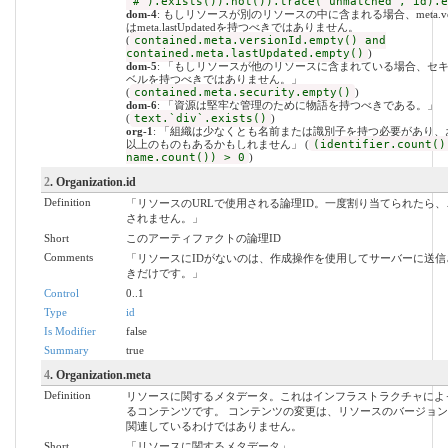
'#').exists()).not()).trace('unmatched', id).e
dom-4
: もしリソースが別のリソースの中に含まれる場合、meta.vers
はmeta.lastUpdatedを持つべきではありません。
(
contained.meta.versionId.empty() and
contained.meta.lastUpdated.empty()
)
dom-5
: 「もしリソースが他のリソースに含まれている場合、セ
ベルを持つべきではありません。」
(
contained.meta.security.empty()
)
dom-6
: 「資源は堅牢な管理のために物語を持つべきである。」
(
text.`div`.exists()
)
org-1
: 「組織は少なくとも名前または識別子を持つ必要があり、
以上のものもあるかもしれません」 (
(identifier.count()
name.count()) > 0
)
2
. Organization.id
Definition
「リソースのURLで使用される論理ID。一度割り当てられたら
されません。」
Short
このアーティファクトの論理ID
Comments
「リソースにIDがないのは、作成操作を使用してサーバーに送信
きだけです。」
Control
0..1
Type
id
Is Modifier
false
Summary
true
4
. Organization.meta
Definition
リソースに関するメタデータ。これはインフラストラクチャによ
るコンテンツです。 コンテンツの変更は、リソースのバージョ
関連しているわけではありません。
Short
「リソースに関するメタデータ」