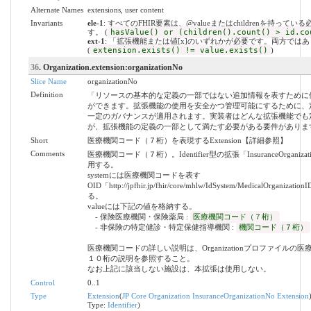
Alternate Names
extensions, user content
Invariants
ele-1
: すべてのFHIR要素は、@valueまたはchildrenを持ってい
す。 (
hasValue() or (children().count() > id.co
ext-1
: 「拡張機能または値[x]のいずれかが必要です。両方では
(
extension.exists() != value.exists()
)
36
. Organization.extension:organizationNo
Slice Name
organizationNo
Definition
「リソースの基本的な定義の一部ではない追加情報を表すために
ができます。拡張機能の使用を安全かつ管理可能にするために、
一定のガバナンスが適用されます。実装者はどんな拡張機能でも
が、拡張機能の定義の一部として満たす必要がある要件がありま
Short
医療機関コード（７桁）を表現するExtension【詳細参照】
Comments
医療機関コード（７桁）。Identifier型の拡張「InsuranceOrganiza
用する。
systemには医療機関コードを表す
OID「http://jpfhir.jp/fhir/core/mhlw/IdSystem/MedicalOrganiza
る。
valueには下記の値を格納する。
- 保険医療機関・保険薬局 :
医療機関コード（７桁）
- 非保険の特定健診・特定保健指導機関 :
機関コード（７桁）
医療機関コードの詳しい説明は、Organizationプロファイルの
１０桁の説明を参照すること。
なお上記に該当しない施設は、本拡張は使用しない。
Control
0..1
Type
Extension
(
JP Core Organization InsuranceOrganizationNo Extension
Type:
Identifier
)