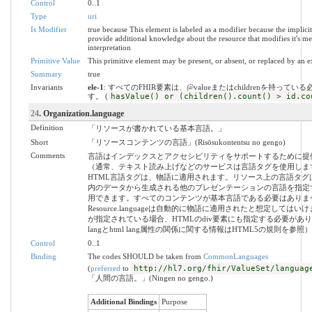
Control
0..1
Type
uri
Is Modifier
true because This element is labeled as a modifier because the implici
provide additional knowledge about the resource that modifies it's m
interpretation
Primitive Value
This primitive element may be present, or absent, or replaced by an e
Summary
true
Invariants
ele-1
: すべてのFHIR要素は、@valueまたはchildrenを持ってい
す。 (
hasValue() or (children().count() > id.co
24
. Organization.language
Definition
「リソースが書かれている基本言語。」
Short
「リソースコンテンツの言語」(Risōsukontentsu no gengo)
Comments
言語はインデックスとアクセシビリティをサポートするために提
（通常、テキスト読み上げなどのサービスは言語タグを使用しま
HTML言語タグは、物語に適用されます。リソース上の言語タグ
内のデータから生成される他のプレゼンテーションの言語を指定
用できます。すべてのコンテンツが基本言語である必要はありま
Resource.languageは自動的に物語に適用されたと想定しては
が指定されている場合、HTMLのdiv要素にも指定する必要があり
langとhtml lang属性の関係に関する情報はHTML5の規則を参照
Control
0..1
Binding
The codes SHOULD be taken from
CommonLanguages
(
preferred
to
http://hl7.org/fhir/ValueSet/languag
「人間の言語。」(Ningen no gengo.)
Additional Bindings
Purpose