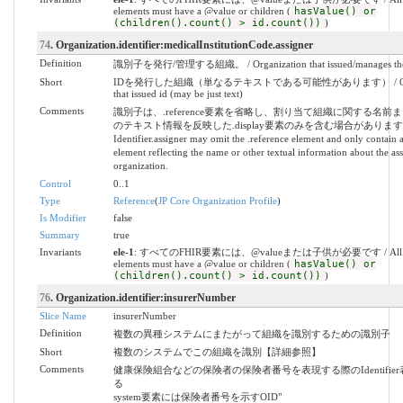
elements must have a @value or children (
hasValue() or
(children().count() > id.count())
)
74
. Organization.identifier:medicalInstitutionCode.assigner
Definition
識別子を発行/管理する組織。 / Organization that issued/manages the id
Short
IDを発行した組織（単なるテキストである可能性があります） / Organ
that issued id (may be just text)
Comments
識別子は、.reference要素を省略し、割り当て組織に関する名前
のテキスト情報を反映した.display要素のみを含む場合があります。 
Identifier.assigner may omit the .reference element and only contain a
element reflecting the name or other textual information about the as
organization.
Control
0..1
Type
Reference
(
JP Core Organization Profile
)
Is Modifier
false
Summary
true
Invariants
ele-1
: すべてのFHIR要素には、@valueまたは子供が必要です / All 
elements must have a @value or children (
hasValue() or
(children().count() > id.count())
)
76
. Organization.identifier:insurerNumber
Slice Name
insurerNumber
Definition
複数の異種システムにまたがって組織を識別するための識別子
Short
複数のシステムでこの組織を識別【詳細参照】
Comments
健康保険組合などの保険者の保険者番号を表現する際のIdentifie
る
system要素には保険者番号を示すOID"