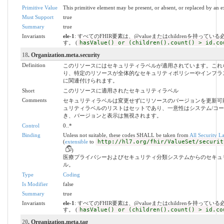
Primitive Value
This primitive element may be present, or absent, or replaced by an e
Must Support
true
Summary
true
Invariants
ele-1
: すべてのFHIR要素は、@valueまたはchildrenを持ってい
す。 (
hasValue() or (children().count() > id.co
18
. Organization.meta.security
Definition
このリソースにはセキュリティラベルが適用されています。これ
り、特定のリソースが全体的なセキュリティポリシーやインフラ
に関連付けられます。
Short
このリソースに適用されたセキュリティラベル
Comments
セキュリティラベルは変更せずにリソースのバージョンを更新可
ュリティラベルのリストはセットであり、一意性はシステム/コ
き、バージョンと表示は無視されます。
Control
0..*
Binding
Unless not suitable, these codes SHALL be taken from
All Security L
(
extensible
to
http://hl7.org/fhir/ValueSet/securit
)
医療プライバシーおよびセキュリティ分類システムからのセキュ
ル。
Type
Coding
Is Modifier
false
Summary
true
Invariants
ele-1
: すべてのFHIR要素は、@valueまたはchildrenを持ってい
す。 (
hasValue() or (children().count() > id.co
20
. Organization.meta.tag