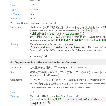
everyone.
Control
0..*
Type
Extension
Is Modifier
false
Summary
false
Alternate Names
extensions, user content
Invariants
ele-1
: すべてのFHIR要素には、@valueまたは子供が必要です / All 
elements must have a @value or children (
hasValue() or
(children().count() > id.count())
)
ext-1
: 両方ではなく、拡張または値[x]が必要です / Must have either e
or value[x], not both (
extension.exists() != value.ex
Slicing
This element introduces a set of slices on
Organization.identifier.extension
. The slices areU
Open, and can be differentiated using the following discriminators:
value @ url
64
. Organization.identifier:medicalInstitutionCode.use
Definition
この識別子の目的。 / The purpose of this identifier.
Short
通常|公式|温度|セカンダリ|古い（知られている場合） / usual | official 
secondary | old (If known)
Comments
アプリケーションは、識別子が一時的なものであると明示的に言
り、永続的であると想定できます。 / Applications can assume that an i
is permanent unless it explicitly says that it is temporary.
Control
0..1
Binding
The codes SHALL be taken from
IdentifierUse
(
required
to
http://hl7.org/fhir/ValueSet/identifi
use|4.0.1
)