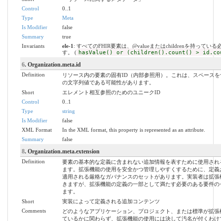
Control
0..1
Type
Meta
Is Modifier
false
Summary
true
Invariants
ele-1
: すべてのFHIR要素は、@valueまたはchildrenを持ってい
す。 (
hasValue() or (children().count() > id.co
6
. Organization.meta.id
Definition
リソース内の要素の固有ID（内部参照用）。これは、スペースを
の文字列値である可能性があります。
Short
エレメント相互参照のためのユニークID
Control
0..1
Type
string
Is Modifier
false
XML Format
In the XML format, this property is represented as an attribute.
Summary
false
8
. Organization.meta.extension
Definition
要素の基本的な定義に含まれない追加情報を表すために使用され
ます。拡張機能の使用を安全かつ管理しやすくするために、定義
適用される厳格なガバナンスのセットがあります。実装者は拡張
きますが、拡張機能の定義の一部として満たす必要のある要件の
ます。
Short
実装によって定義される追加コンテンツ
Comments
どのようなアプリケーション、プロジェクト、または標準が拡張
ているかに関わらず、拡張機能の使用には決して汚名が付くわけ