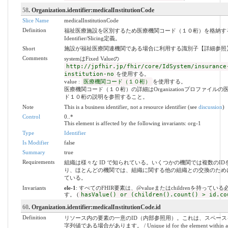
58
. Organization.identifier:medicalInstitutionCode
Slice Name
medicalInstitutionCode
Definition
福祉医療施設を区別するため医療機関コード（１０桁）を格納す
Identifier/Slicing定義。
Short
施設が福祉医療関連機関である場合に利用する識別子【詳細参照
Comments
systemはFixed Valueの
http://jpfhir.jp/fhir/core/IdSystem/insurance
institution-no
を使用する。
value :
医療機関コード（１０桁）
を使用する。
医療機関コード（１０桁）の詳細はOrganizationプロファイル
ド１０桁の説明を参照すること。
Note
This is a business identifier, not a resource identifier (see
discussion
)
Control
0..*
This element is affected by the following invariants: org-1
Type
Identifier
Is Modifier
false
Summary
true
Requirements
組織は様々な ID で知られている。いくつかの機関では複数のID
り、ほとんどの機関では、組織に関する他の組織との交換のために
ている。
Invariants
ele-1
: すべてのFHIR要素は、@valueまたはchildrenを持ってい
す。 (
hasValue() or (children().count() > id.co
60
. Organization.identifier:medicalInstitutionCode.id
Definition
リソース内の要素の一意のID（内部参照用）。これは、スペース
字列値である場合があります。 / Unique id for the element within a re