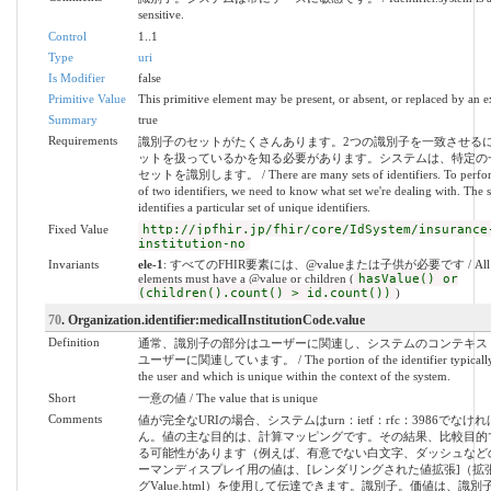
sensitive.
Control
1..1
Type
uri
Is Modifier
false
Primitive Value
This primitive element may be present, or absent, or replaced by an e
Summary
true
Requirements
識別子のセットがたくさんあります。2つの識別子を一致させる
ットを扱っているかを知る必要があります。システムは、特定の
セットを識別します。 / There are many sets of identifiers. To perfo
of two identifiers, we need to know what set we're dealing with. The 
identifies a particular set of unique identifiers.
Fixed Value
http://jpfhir.jp/fhir/core/IdSystem/insurance
institution-no
Invariants
ele-1
: すべてのFHIR要素には、@valueまたは子供が必要です / All 
elements must have a @value or children (
hasValue() or
(children().count() > id.count())
)
70
. Organization.identifier:medicalInstitutionCode.value
Definition
通常、識別子の部分はユーザーに関連し、システムのコンテキス
ユーザーに関連しています。 / The portion of the identifier typically r
the user and which is unique within the context of the system.
Short
一意の値 / The value that is unique
Comments
値が完全なURIの場合、システムはurn：ietf：rfc：3986でなけ
ん。値の主な目的は、計算マッピングです。その結果、比較目的
る可能性があります（例えば、有意でない白文字、ダッシュなど
ーマンディスプレイ用の値は、[レンダリングされた値拡張]（拡
グValue.html）を使用して伝達できます。識別子。価値は、識