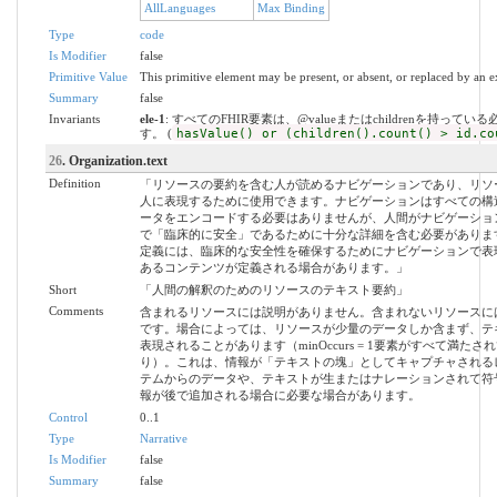
AllLanguages
Max Binding
Type
code
Is Modifier
false
Primitive Value
This primitive element may be present, or absent, or replaced by an e
Summary
false
Invariants
ele-1
: すべてのFHIR要素は、@valueまたはchildrenを持ってい
す。 (
hasValue() or (children().count() > id.co
26
. Organization.text
Definition
「リソースの要約を含む人が読めるナビゲーションであり、リソ
人に表現するために使用できます。ナビゲーションはすべての構
ータをエンコードする必要はありませんが、人間がナビゲーショ
で「臨床的に安全」であるために十分な詳細を含む必要がありま
定義には、臨床的な安全性を確保するためにナビゲーションで表
あるコンテンツが定義される場合があります。」
Short
「人間の解釈のためのリソースのテキスト要約」
Comments
含まれるリソースには説明がありません。含まれないリソースに
です。場合によっては、リソースが少量のデータしか含まず、テ
表現されることがあります（minOccurs = 1要素がすべて満たさ
り）。これは、情報が「テキストの塊」としてキャプチャされる
テムからのデータや、テキストが生またはナレーションされて符
報が後で追加される場合に必要な場合があります。
Control
0..1
Type
Narrative
Is Modifier
false
Summary
false