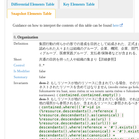
Differential Elements Table
Key Elements Table
Snapshot Elements Table
Guidance on how to interpret the contents of this table can be found
here
0
. Organization
Definition
集団行動の何らかの形での達成を目的として結成された、正式ま
認められた人々または組織のグループ。企業、機関、企業、部門
ィグループ、医療実践グループ、支払者/保険者などが含まれる。
Short
共通の目的を持った人や組織の集まり【詳細参照】
Control
0..*
Is Modifier
false
Summary
false
Invariants
dom-2
: もしリソースが他のリソースに含まれている場合、その
ネストされたリソースを含めてはなりません (moshi risōsu ga hoka no 
fukumarete iru baai, sono risōsu ni wa nesuto sareta risōsu o fukumet
narimasen). (
contained.contained.empty()
)
dom-3
: もしリソースが他のリソースに含まれている場合、それ
他の場所から参照されるか、含まれるリソースに参照されるべき
(
contained.where((('#'+id in
(%resource.descendants().reference |
%resource.descendants().as(canonical) |
%resource.descendants().as(uri) |
%resource.descendants().as(url))) or
descendants().where(reference = '#').exists() 
descendants().where(as(canonical) = '#').exist
descendants().where(as(canonical) =