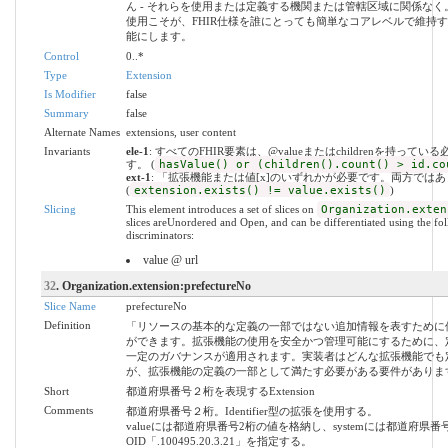
ん - それらを使用または定義する機関または管轄区域に関係なく
使用こそが、FHIR仕様を誰にとっても簡単なコアレベルで維持
能にします。
Control
0..*
Type
Extension
Is Modifier
false
Summary
false
Alternate Names
extensions, user content
Invariants
ele-1
: すべてのFHIR要素は、@valueまたはchildrenを持ってい
す。 (
hasValue() or (children().count() > id.co
ext-1
: 「拡張機能または値[x]のいずれかが必要です。両方では
(
extension.exists() != value.exists()
)
Slicing
This element introduces a set of slices on
Organization.exten
slices areUnordered and Open, and can be differentiated using the fo
discriminators:
value @ url
32
. Organization.extension:prefectureNo
Slice Name
prefectureNo
Definition
「リソースの基本的な定義の一部ではない追加情報を表すために
ができます。拡張機能の使用を安全かつ管理可能にするために、
一定のガバナンスが適用されます。実装者はどんな拡張機能でも
が、拡張機能の定義の一部として満たす必要がある要件がありま
Short
都道府県番号２桁を表現するExtension
Comments
都道府県番号２桁。Identifier型の拡張を使用する。
valueには都道府県番号2桁の値を格納し、systemには都道府県番
OID「.100495.20.3.21」を指定する。