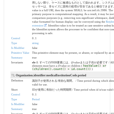
用しない限り、ケースに敏感なものとして扱われます。システム
セッサーは、非セイズに固有の処理が安全であると確信できます。 / I
value is a full URI, then the system SHALL be urn:ietf:rfc:3986. The 
primary purpose is computational mapping. As a result, it may be nor
comparison purposes (e.g. removing non-significant whitespace, dashe
value formatted for human display can be conveyed using the
Render
extension
. Identifier.value is to be treated as case sensitive unless
the Identifier.system allows the processer to be confident that non-cas
processing is safe.
Control
0..1
Type
string
Is Modifier
false
Primitive Value
This primitive element may be present, or absent, or replaced by an e
Summary
true
Invariants
ele-1
: すべてのFHIR要素には、@valueまたは子供が必要です / All 
elements must have a @value or children (
hasValue() or
(children().count() > id.count())
)
72
. Organization.identifier:medicalInstitutionCode.period
Definition
識別子が使用される/有効な期間。 / Time period during which identifi
valid for use.
Short
IDが使用に有効だった時間期間 / Time period when id is/was valid fo
Control
0..1
Type
Period
Is Modifier
false
Summary
true
Invariants
ele-1
: すべてのFHIR要素には、@valueまたは子供が必要です / All 