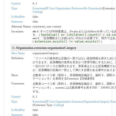
Control
0..1
Type
Extension
(
JP Core Organization PrefectureNo Extension
) (Extension
Coding
)
Is Modifier
false
Summary
false
Alternate Names
extensions, user content
Invariants
ele-1
: すべてのFHIR要素は、@valueまたはchildrenを持ってい
す。 (
hasValue() or (children().count() > id.co
ext-1
: 「拡張機能または値[x]のいずれかが必要です。両方では
(
extension.exists() != value.exists()
)
34
. Organization.extension:organizationCategory
Slice Name
organizationCategory
Definition
「リソースの基本的な定義の一部ではない追加情報を表すために
ができます。拡張機能の使用を安全かつ管理可能にするために、
一定のガバナンスが適用されます。実装者はどんな拡張機能でも
が、拡張機能の定義の一部として満たす必要がある要件がありま
Short
点数表コード１桁（医科１、非保険検診施設２、歯科３、調剤４
テーション６）を表現するExtension【詳細参照】
Comments
点数表コード１桁（医科１、非保険検診施設２、歯科３、調剤４
テーション６）。systemには点数表番号を表すOID「.100495.20.
する。
Control
0..1
Type
Extension
(
JP Core Organization InsuranceOrganizationCategory Exte
(Extension Type:
Coding
)
Is Modifier
false
Summary
false