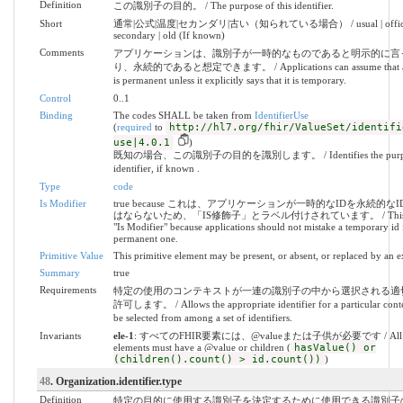
Definition
この識別子の目的。 / The purpose of this identifier.
Short
通常|公式|温度|セカンダリ|古い（知られている場合） / usual | official 
secondary | old (If known)
Comments
アプリケーションは、識別子が一時的なものであると明示的に言
り、永続的であると想定できます。 / Applications can assume that an i
is permanent unless it explicitly says that it is temporary.
Control
0..1
Binding
The codes SHALL be taken from
IdentifierUse
(
required
to
http://hl7.org/fhir/ValueSet/identifi
use|4.0.1
)
既知の場合、この識別子の目的を識別します。 / Identifies the purpose 
identifier, if known .
Type
code
Is Modifier
true because これは、アプリケーションが一時的なIDを永続的な
はならないため、「IS修飾子」とラベル付けされています。 / This is la
"Is Modifier" because applications should not mistake a temporary id 
permanent one.
Primitive Value
This primitive element may be present, or absent, or replaced by an e
Summary
true
Requirements
特定の使用のコンテキストが一連の識別子の中から選択される適
許可します。 / Allows the appropriate identifier for a particular conte
be selected from among a set of identifiers.
Invariants
ele-1
: すべてのFHIR要素には、@valueまたは子供が必要です / All 
elements must have a @value or children (
hasValue() or
(children().count() > id.count())
)
48
. Organization.identifier.type
Definition
特定の目的に使用する識別子を決定するために使用できる識別子