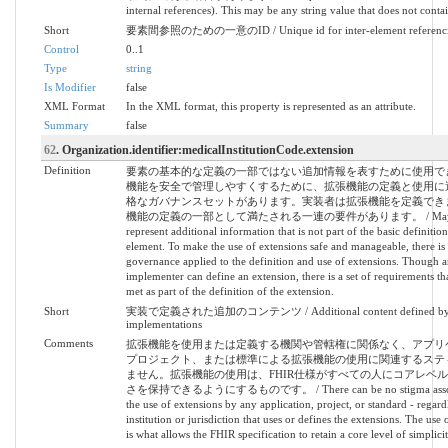
internal references). This may be any string value that does not contai
Short
要素間参照のための一意のID / Unique id for inter-element referenc
Control
0..1
Type
string
Is Modifier
false
XML Format
In the XML format, this property is represented as an attribute.
Summary
false
62
. Organization.identifier:medicalInstitutionCode.extension
Definition
要素の基本的な定義の一部ではない追加情報を表すために使用で
機能を安全で管理しやすくするために、拡張機能の定義と使用に
格なガバナンスセットがあります。実装者は拡張機能を定義でき
機能の定義の一部として満たされる一連の要件があります。 / May be 
represent additional information that is not part of the basic definition
element. To make the use of extensions safe and manageable, there is a 
governance applied to the definition and use of extensions. Though 
implementer can define an extension, there is a set of requirements 
met as part of the definition of the extension.
Short
実装で定義された追加のコンテンツ / Additional content defined b
implementations
Comments
拡張機能を使用または定義する機関や管轄権に関係なく、アプリ
プロジェクト、または標準による拡張機能の使用に関連するステ
ません。拡張機能の使用は、FHIR仕様がすべての人にコアレベ
さを保持できるようにするものです。 / There can be no stigma associ
the use of extensions by any application, project, or standard - regardl
institution or jurisdiction that uses or defines the extensions. The use 
is what allows the FHIR specification to retain a core level of simplici