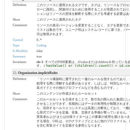
Definition
このリソースに適用されるタグです。タグは、リソースをプロセ
ローに識別し、関連付けるために使用することが意図されており
ションはリソースの意味を解釈する際にタグを考慮する必要はあ
Short
このリソースに適用されたタグ
Comments
リソースの表示バージョンを変更することなく、タグを更新でき
リストは集合です。ユニーク性はシステム/コードに基づき、バ
示は無視されます。
Control
0..*
Type
Coding
Is Modifier
false
Summary
true
Invariants
ele-1
: すべてのFHIR要素は、@valueまたはchildrenを持ってい
す。 (
hasValue() or (children().count() > id.co
22
. Organization.implicitRules
Definition
「リソース構築時に遵守された一連のルールを指すものであり、
処理する際に理解する必要があります。しばしば、特別なルール
装ガイドとその他のプロファイルなどを含むものです。」
Short
このコンテンツが作成されたルールセット
Comments
このルールセットを主張することで、取引先の限られた集団にし
させることができず、長期的にはデータの有用性が制限されます
ら、現存するヘルスエコシステムは高度に分断化しており、一般
な形式でデータを定義、収集、交換する準備が整っていません。
実装者および/または仕様ライターはこの要素の使用を避けるべ
する場合、URLは、そのナラティブとともに他のプロファイル、
を含む実装ガイドを定義する参照となります。