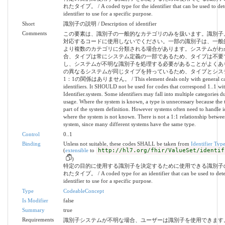
れたタイプ。 / A coded type for the identifier that can be used to de
identifier to use for a specific purpose.
Short
識別子の説明 / Description of identifier
Comments
この要素は、識別子の一般的なカテゴリのみを扱います。識別子
対応するコードに使用しないでください。一部の識別子は、一般
より複数のカテゴリに分類される場合があります。システムがわ
合、タイプは常にシステム定義の一部であるため、タイプは不要
し、システムが不明な識別子を処理する必要があることがよくあ
の異なるシステムが同じタイプを持っているため、タイプとシス
1：1の関係はありません。 / This element deals only with general cate
identifiers. It SHOULD not be used for codes that correspond 1..1 wit
Identifier.system. Some identifiers may fall into multiple categories
usage. Where the system is known, a type is unnecessary because the 
part of the system definition. However systems often need to handle id
where the system is not known. There is not a 1:1 relationship betwe
system, since many different systems have the same type.
Control
0..1
Binding
Unless not suitable, these codes SHALL be taken from
Identifier Typ
(
extensible
to
http://hl7.org/fhir/ValueSet/identif
)
特定の目的に使用する識別子を決定するために使用できる識別子
れたタイプ。 / A coded type for an identifier that can be used to det
identifier to use for a specific purpose.
Type
CodeableConcept
Is Modifier
false
Summary
true
Requirements
識別子システムが不明な場合、ユーザーは識別子を使用できます。 / 