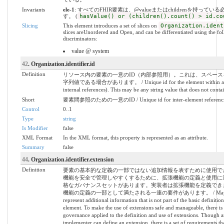
Invariants
ele-1
: すべてのFHIR要素は、@valueまたはchildrenを持ってい
す。 (
hasValue() or (children().count() > id.co
Slicing
This element introduces a set of slices on
Organization.ident
slices areUnordered and Open, and can be differentiated using the fo
discriminators:
value @ system
42
. Organization.identifier.id
Definition
リソース内の要素の一意のID（内部参照用）。これは、スペース
字列値である場合があります。 / Unique id for the element within a re
internal references). This may be any string value that does not contai
Short
要素間参照のための一意のID / Unique id for inter-element referenc
Control
0..1
Type
string
Is Modifier
false
XML Format
In the XML format, this property is represented as an attribute.
Summary
false
44
. Organization.identifier.extension
Definition
要素の基本的な定義の一部ではない追加情報を表すために使用で
機能を安全で管理しやすくするために、拡張機能の定義と使用に
格なガバナンスセットがあります。実装者は拡張機能を定義でき
機能の定義の一部として満たされる一連の要件があります。 / May be 
represent additional information that is not part of the basic definition
element. To make the use of extensions safe and manageable, there is a 
governance applied to the definition and use of extensions. Though 
implementer can define an extension, there is a set of requirements 