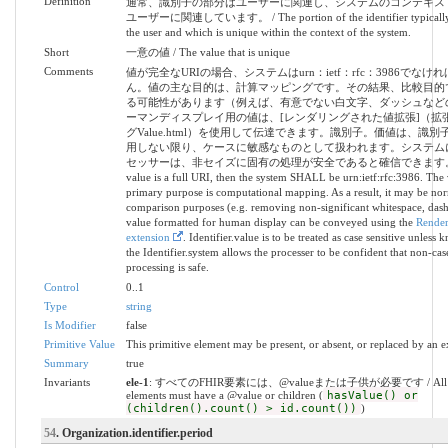
Definition
通常、識別子の部分はユーザーに関連し、システムのコンテキス
ユーザーに関連しています。 / The portion of the identifier typically r
the user and which is unique within the context of the system.
Short
一意の値 / The value that is unique
Comments
値が完全なURIの場合、システムはurn：ietf：rfc：3986でなけ
ん。値の主な目的は、計算マッピングです。その結果、比較目的
る可能性があります（例えば、有意でない白文字、ダッシュなど
ーマンディスプレイ用の値は、[レンダリングされた値拡張]（拡
グValue.html）を使用して伝達できます。識別子。価値は、識
用しない限り、ケースに敏感なものとして扱われます。システム
セッサーは、非セイズに固有の処理が安全であると確信できます。 / I
value is a full URI, then the system SHALL be urn:ietf:rfc:3986. The 
primary purpose is computational mapping. As a result, it may be nor
comparison purposes (e.g. removing non-significant whitespace, dashe
value formatted for human display can be conveyed using the
Render
extension
. Identifier.value is to be treated as case sensitive unless
the Identifier.system allows the processer to be confident that non-cas
processing is safe.
Control
0..1
Type
string
Is Modifier
false
Primitive Value
This primitive element may be present, or absent, or replaced by an e
Summary
true
Invariants
ele-1
: すべてのFHIR要素には、@valueまたは子供が必要です / All 
elements must have a @value or children (
hasValue() or
(children().count() > id.count())
)
54
. Organization.identifier.period