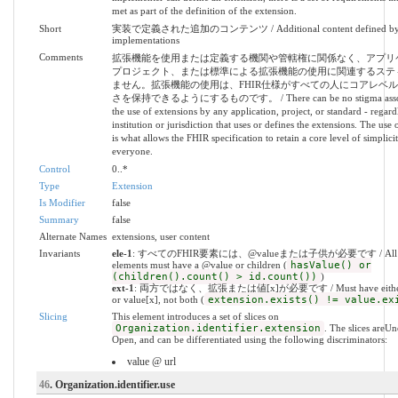
met as part of the definition of the extension.
Short
実装で定義された追加のコンテンツ / Additional content defined b
implementations
Comments
拡張機能を使用または定義する機関や管轄権に関係なく、アプリ
プロジェクト、または標準による拡張機能の使用に関連するステ
ません。拡張機能の使用は、FHIR仕様がすべての人にコアレベ
さを保持できるようにするものです。 / There can be no stigma associ
the use of extensions by any application, project, or standard - regardl
institution or jurisdiction that uses or defines the extensions. The use 
is what allows the FHIR specification to retain a core level of simplici
everyone.
Control
0..*
Type
Extension
Is Modifier
false
Summary
false
Alternate Names
extensions, user content
Invariants
ele-1
: すべてのFHIR要素には、@valueまたは子供が必要です / All 
elements must have a @value or children (
hasValue() or
(children().count() > id.count())
)
ext-1
: 両方ではなく、拡張または値[x]が必要です / Must have either e
or value[x], not both (
extension.exists() != value.ex
Slicing
This element introduces a set of slices on
Organization.identifier.extension
. The slices areU
Open, and can be differentiated using the following discriminators:
value @ url
46
. Organization.identifier.use