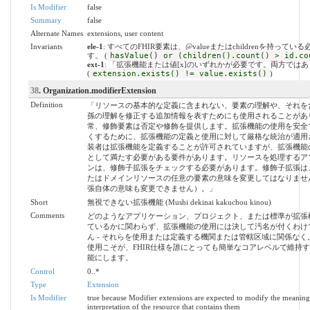
Is Modifier
false
Summary
false
Alternate Names
extensions, user content
Invariants
ele-1
: すべてのFHIR要素は、@valueまたはchildrenを持ってい
す。 (
hasValue() or (children().count() > id.co
ext-1
: 「拡張機能または値[x]のいずれかが必要です。両方では
(
extension.exists() != value.exists()
)
38
. Organization.modifierExtension
Definition
「リソースの基本的な定義に含まれない、要素の理解や、それを
孫の理解を修正する追加情報を表すためにも使用されることがあ
常、修飾要素は否定や修飾を提供します。拡張機能の使用を安全
くするために、拡張機能の定義と使用に対して厳格な統治が適用
装者は拡張機能を定義することが許可されていますが、拡張機能
として満たす必要がある要件があります。リソースを処理するア
ンは、修飾子拡張をチェックする必要があります。修飾子拡張は
たはドメインリソースの任意の要素の意味を変更してはなりませ
張自体の意味も変更できません）。」
Short
無視できない拡張機能 (Mushi dekinai kakuchou kinou)
Comments
どのようなアプリケーション、プロジェクト、または標準が拡張
ているかに関わらず、拡張機能の使用には決して汚名が付くわけ
ん - それらを使用または定義する機関または管轄区域に関係なく
使用こそが、FHIR仕様を誰にとっても簡単なコアレベルで維持
能にします。
Control
0..*
Type
Extension
Is Modifier
true because Modifier extensions are expected to modify the meaning
interpretation of the resource that contains them