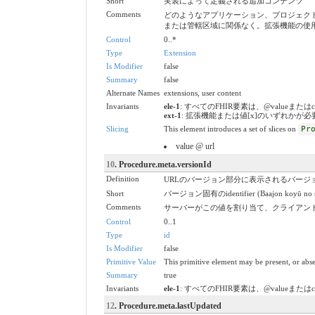
Short
実装によって定義される追加コンテンツ
Comments
どのようなアプリケーション、プロジェクト
または管轄区域に関係なく。拡張機能の使用
Control
0..*
Type
Extension
Is Modifier
false
Summary
false
Alternate Names
extensions, user content
Invariants
ele-1
: すべてのFHIR要素は、@valueまたは
ext-1
: 拡張機能または値[x]のいずれかが
Slicing
This element introduces a set of slices on
Pr
value @ url
10
. Procedure.meta.versionId
Definition
URLのバージョン部分に表示されるバージョ
Short
バージョン固有のidentifier (Baajon koyū no shi
Comments
サーバーがこの値を割り当て、クライアン
Control
0..1
Type
id
Is Modifier
false
Primitive Value
This primitive element may be present, or abse
Summary
true
Invariants
ele-1
: すべてのFHIR要素は、@valueまたは
12
. Procedure.meta.lastUpdated