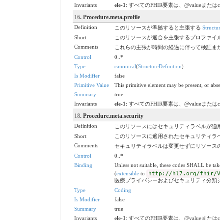
Invariants
ele-1
: すべてのFHIR要素は、@valueまたは
16
. Procedure.meta.profile
Definition
このリソースが準拠すると主張する
Structu
Short
このリソースが適合を主張するプロファイ
Comments
これらの主張が時間の経過に伴って検証ま
Control
0..*
Type
canonical
(
StructureDefinition
)
Is Modifier
false
Primitive Value
This primitive element may be present, or abse
Summary
true
Invariants
ele-1
: すべてのFHIR要素は、@valueまたは
18
. Procedure.meta.security
Definition
このリソースにはセキュリティラベルが適
Short
このリソースに適用されたセキュリティラ
Comments
セキュリティラベルは変更せずにリソース
Control
0..*
Binding
Unless not suitable, these codes SHALL be ta
(
extensible
to
http://hl7.org/fhir/
医療プライバシーおよびセキュリティ分類
Type
Coding
Is Modifier
false
Summary
true
Invariants
ele-1
: すべてのFHIR要素は、@valueまたは