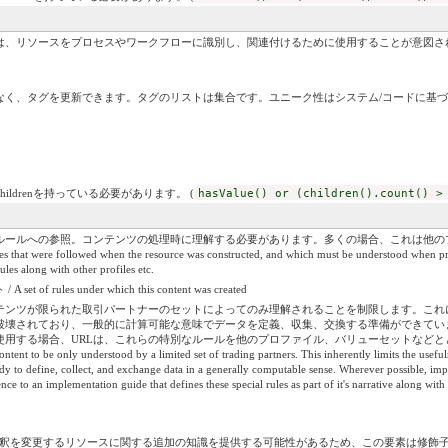
は、リソースをプロセスやワークフローに識別し、関連付けるために使用することが意図さ
なく、タグを更新できます。タグのリストは集合です。ユニーク性はシステム/コードに基
childrenを持っている必要があります。 (
hasValue() or (children().count() >
ルールへの参照。コンテンツの処理時に理解する必要があります。多くの場合、これは他の
t were followed when the resource was constructed, and which must be understood when process
ules along with other profiles etc.
les under which this content was created
テンツが限られた取引パートナーのセットによってのみ理解されることを制限します。これ
破壊されており、一般的に計算可能な意味でデータを定義、収集、交換する準備ができてい
する場合、URLは、これらの特別なルールを他のプロファイル、バリューセットなどとともに
ntent to be only understood by a limited set of trading partners. This inherently limits the useful
ady to define, collect, and exchange data in a generally computable sense. Wherever possible, imp
e to an implementation guide that defines these special rules as part of it's narrative along with o
は解釈を変更するリソースに関する追加の知識を提供する可能性があるため、この要素は修飾子としてラベル付けさ