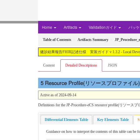
Home
Artifacts
Validationガイド
パッケー
Table of Contents
Artifacts Summary
JP_Procedure_
健診結果報告FHIR記述仕様 実装ガイド v 1.3.2 - Local Development buil
Content
Detailed Descriptions
JSON
Resource Profile(リソースプロファイル): JP_
Active as of 2024-09-14
Definitions for the JP-Procedure-eCS resource profile(リ
Differential Elements Table
Key Elements Table
S
Guidance on how to interpret the contents of this table can be 