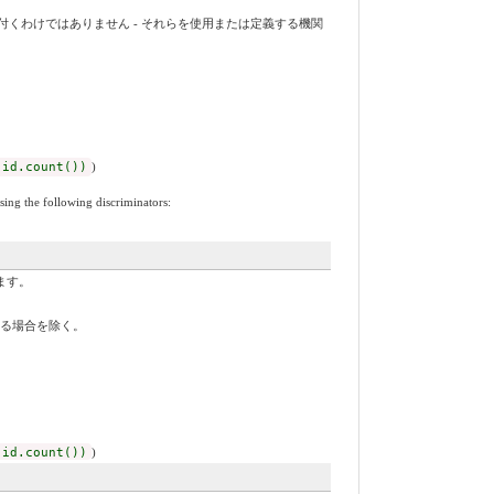
くわけではありません - それらを使用または定義する機関
 id.count())
)
sing the following discriminators:
ます。
する場合を除く。
 id.count())
)