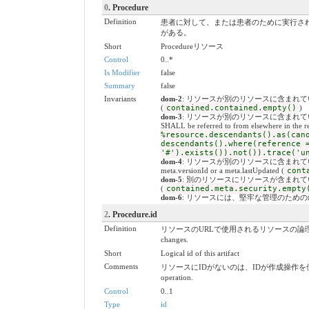
0
. Procedure
Definition
患者に対して、または患者のために実行さ
がある。
Short
Procedureリソース
Control
0..*
Is Modifier
false
Summary
false
Invariants
dom-2
: リソースが別のリソースに含まれている場合、ネストさ
(
contained.contained.empty()
)
dom-3
: リソースが別のリソースに含まれている場合、
SHALL be referred to from elsewhere in the re
%resource.descendants().as(can
descendants().where(reference 
'#').exists()).not()).trace('u
dom-4
: リソースが別のリソースに含まれている場合、meta.v
meta.versionId or a meta.lastUpdated (
cont
dom-5
: 別のリソースにリソースが含まれている場合、セキュリテ
(
contained.meta.security.empty
dom-6
: リソースには、堅牢な管理のための叙述(Narative
2
. Procedure.id
Definition
リソースのURLで使用されるリソースの論理ID。割り当てられたら、
changes.
Short
Logical id of this artifact
Comments
リソースにIDがないのは、IDが作成操作を使用してサーバーに送信されて
operation.
Control
0..1
Type
id