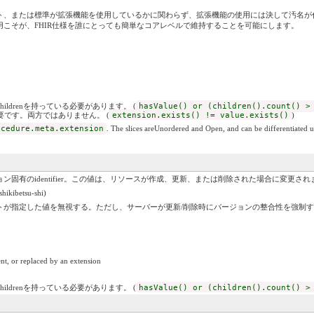
、または標準が拡張機能を使用しているかに関わらず、拡張機能の使用には決して汚名が付
こそが、FHIR仕様を誰にとっても簡単なコアレベルで維持することを可能にします。
childrenを持っている必要があります。 (
hasValue() or (children().count() >
必要です。両方ではありません。 (
extension.exists() != value.exists()
)
ocedure.meta.extension
. The slices areUnordered and Open, and can be differentiated u
ン固有のidentifier。この値は、リソースが作成、更新、または削除された場合に変更され
kibetsu-shi)
トが指定した値を無視する。ただし、サーバーが更新/削除時にバージョンの整合性を強制
nt, or replaced by an extension
childrenを持っている必要があります。 (
hasValue() or (children().count() >