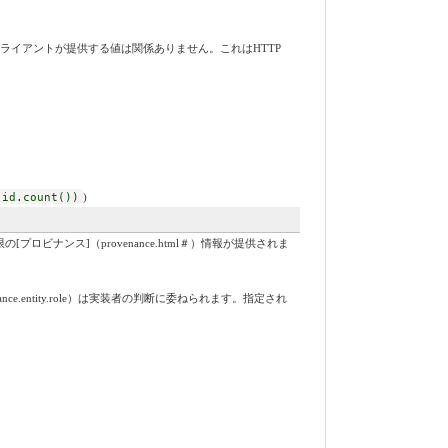
ライアントが提供する値は関係ありません。これはHTTP
 id.count())
)
ナンス]（provenance.html＃）情報が提供されま
nce.entity.role）は実装者の判断に委ねられます。指定され