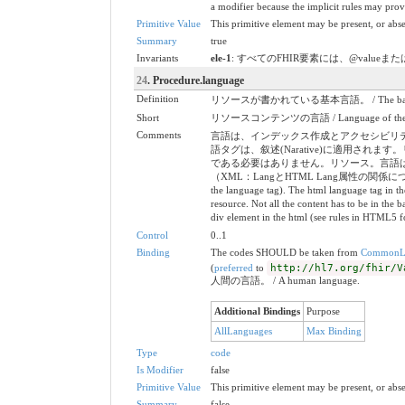
a modifier because the implicit rules may prov
Primitive Value
This primitive element may be present, or abse
Summary
true
Invariants
ele-1
: すべてのFHIR要素には、@valueまたは子供が必要で
24
. Procedure.language
Definition
リソースが書かれている基本言語。 / The base languag
Short
リソースコンテンツの言語 / Language of the res
Comments
言語は、インデックス作成とアクセシビリティ
語タグは、叙述(Narative)に適用
である必要はありません。リソース。言語は、
（XML：LangとHTML Lang属性の関係については、HTML5
the language tag). The html language tag in th
resource. Not all the content has to be in the 
div element in the html (see rules in HTML5 fo
Control
0..1
Binding
The codes SHOULD be taken from
CommonL
(
preferred
to
http://hl7.org/fhir/V
人間の言語。 / A human language.
Additional Bindings
Purpose
AllLanguages
Max Binding
Type
code
Is Modifier
false
Primitive Value
This primitive element may be present, or abse
Summary
false