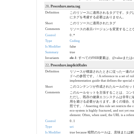
20
. Procedure.meta.tag
Definition
このリソースに適用されるタグです。タグ
にタグを考慮する必要はありません。
Short
このリソースに適用されたタグ
Comments
リソースの表示バージョンを変更すること
Control
0..*
Type
Coding
Is Modifier
false
Summary
true
Invariants
ele-1
: すべてのFHIR要素は、@valueまたは
22
. Procedure.implicitRules
Definition
リソースが構築されたときに従った一連の
ドへの参照です。 / A reference to a set of rules tha
implementation guide that defines the special r
Short
このコンテンツが作成されたルールのセット / A set of ru
Comments
このルールセットを主張することは、コン
ただし、既存の健康エコシステムは非常に
用を避ける必要があります。多くの場合、使用
照です。 / Asserting this rule set restricts the co
eco-system is highly fractured, and not yet re
element. Often, when used, the URL is a referenc
Control
0..1
Type
uri
Is Modifier
true because 暗黙のルールは、意味また