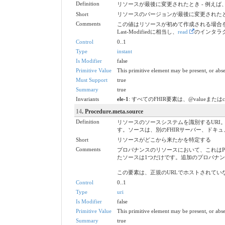
Definition
リソースが最後に変更されたとき - 例え
Short
リソースのバージョンが最後に変更された
Comments
この値はリソースが初めて作成される場合を
Last-Modifiedに相当し、
read
のインタラ
Control
0..1
Type
instant
Is Modifier
false
Primitive Value
This primitive element may be present, or abse
Must Support
true
Summary
true
Invariants
ele-1
: すべてのFHIR要素は、@valueまたは
14
. Procedure.meta.source
Definition
リソースのソースシステムを識別するURI。
す。ソースは、別のFHIRサーバー、ドキ
Short
リソースがどこから来たかを特定する
Comments
プロバナンスのリソースにおいて、これはProven
たソースは1つだけです。追加のプロバナ
この要素は、正規のURLでホストされて
Control
0..1
Type
uri
Is Modifier
false
Primitive Value
This primitive element may be present, or abse
Summary
true