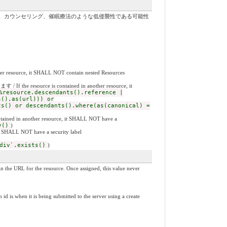
、カウンセリング、催眠療法のような低侵襲性である可能性
 it SHALL NOT contain nested Resources
 contained in another resource, it
%resource.descendants().reference |
s().as(url))) or
ts() or descendants().where(as(canonical) =
another resource, it SHALL NOT have a
y()
)
NOT have a security label
div`.exists()
)
he resource. Once assigned, this value never
 being submitted to the server using a create