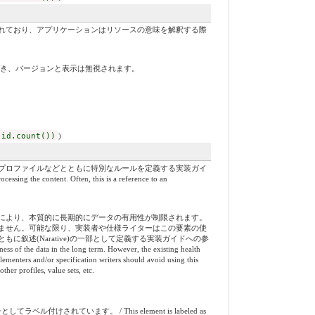
れており、アプリケーションはリソースの意味を解釈する際
づき、バージョンと表示は無視されます。
 id.count())
)
プロファイルなどとともに特別なルールを定義する実装ガイ
ing the content. Often, this is a reference to an
により、本質的に長期的にデータの有用性が制限されます。
ません。可能な限り、実装者や仕様ライターはこの要素の使
叙述(Narative)の一部として定義する実装ガイドへの参
ness of the data in the long term. However, the existing health
lementers and/or specification writers should avoid using this
ther profiles, value sets, etc.
れています。 / This element is labeled as