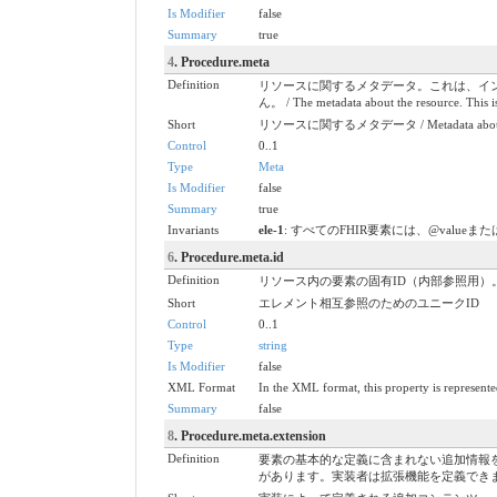
Is Modifier
false
Summary
true
4
. Procedure.meta
Definition
リソースに関するメタデータ。これは、イ
ん。 / The metadata about the resource. This is 
Short
リソースに関するメタデータ / Metadata about t
Control
0..1
Type
Meta
Is Modifier
false
Summary
true
Invariants
ele-1
: すべてのFHIR要素には、@valueまたは子供が必要で
6
. Procedure.meta.id
Definition
リソース内の要素の固有ID（内部参照用
Short
エレメント相互参照のためのユニークID
Control
0..1
Type
string
Is Modifier
false
XML Format
In the XML format, this property is represented
Summary
false
8
. Procedure.meta.extension
Definition
要素の基本的な定義に含まれない追加情報
があります。実装者は拡張機能を定義でき