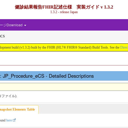
健診結果報告FHIR記述仕様 実装ガイド v 1.3.2
1.3.2 - release Japan
ジDownload
eCS
d (v1.3.2) built by the FHIR (HL7® FHIR® Standard) Build Tools. See the
Direc
Procedure_eCS - Detailed Descriptions
ソースプロファイル).
napshot Elements Table
found
here