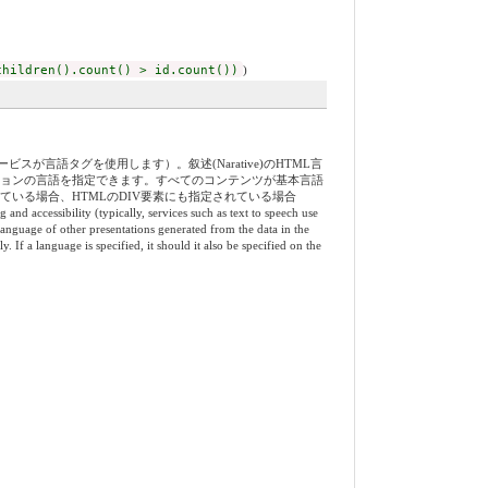
children().count() > id.count())
)
語タグを使用します）。叙述(Narative)のHTML言
ーションの言語を指定できます。すべてのコンテンツが基本言語
れている場合、HTMLのDIV要素にも指定されている場合
y (typically, services such as text to speech use
language of other presentations generated from the data in the
 If a language is specified, it should it also be specified on the