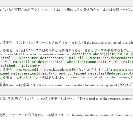
れているか実行されたアクション。これは、手術のような身体的介入、または長期サービス
れたリソースを含めてはなりません / If the resource is contained in another resource,
それはリソースの他の場所から参照されるか、含有リソースを参照するものとします / If the resource is
source or SHALL refer to the containing resource (
contained.where((('#'+id in (
onical) | %resource.descendants().as(uri) | %resource.descendant
= '#').exists() or descendants().where(as(canonical) = '#').exis
nmatched', id).empty()
)
ersionidまたはmeta.lastupdatedを持たないものとします / If a resource is contained in 
ained.meta.versionId.empty() and contained.meta.lastUpdated.empt
ィラベルはありません / If a resource is contained in another resource, it SHALL 
()
)
)が必要です / A resource should have narrative for robust management (
text.`
この値は変更されません。 / The logical id of the resource, as used in the URL for t
いる場合です。 / The only time that a resource does not have an id is when it is