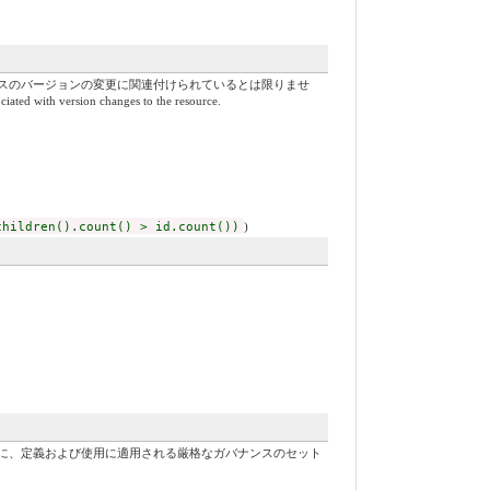
スのバージョンの変更に関連付けられているとは限りませ
ciated with version changes to the resource.
children().count() > id.count())
)
に、定義および使用に適用される厳格なガバナンスのセット