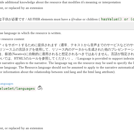
ide additional knowledge about the resource that modifies it's meaning or interpretation
nt, or replaced by an extension
す / All FHIR elements must have a @value or children (
hasValue() or (
e in which the resource is written.
ource content
をサポートするために提供されます（通常、テキストから音声までのサービスなどのサービスが言
されます。リソース上の言語タグを使用して、リソース内のデータから生成された他のプレゼンテ
叙述(Narative)に自動的に適用されると想定されるべきではありません。言語が指定さ
のルールを参照してください）。 / Language is provided to support indexing and accessibilit
e narrative applies to the narrative. The language tag on the resource may be used to specify the 
base language. The Resource.language should not be assumed to apply to the narrative automatically.
r information about the relationship between xml:lang and the html lang attribute).
anguages
alueSet/languages
)
nt, or replaced by an extension