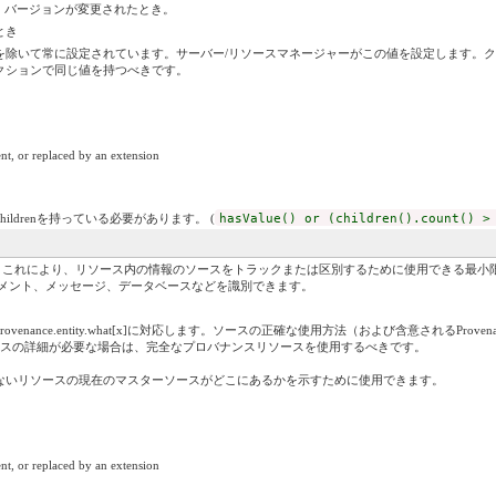
ば、バージョンが変更されたとき。
とき
除いて常に設定されています。サーバー/リソースマネージャーがこの値を設定します。ク
クションで同じ値を持つべきです。
nt, or replaced by an extension
childrenを持っている必要があります。 (
hasValue() or (children().count() >
これにより、リソース内の情報のソースをトラックまたは区別するために使用できる最小限の[プロビ
ュメント、メッセージ、データベースなどを識別できます。
ance.entity.what[x]に対応します。ソースの正確な使用方法（および含意されるProvena
ンスの詳細が必要な場合は、完全なプロバナンスリソースを使用するべきです。
いないリソースの現在のマスターソースがどこにあるかを示すために使用できます。
nt, or replaced by an extension