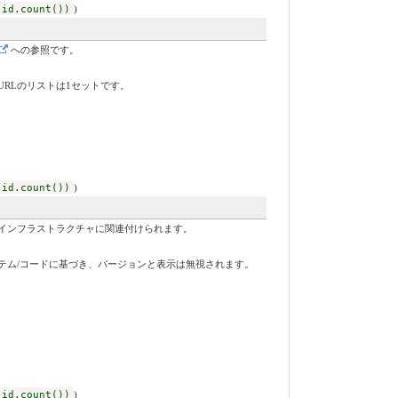
 id.count())
)
への参照です。
RLのリストは1セットです。
 id.count())
)
インフラストラクチャに関連付けられます。
テム/コードに基づき、バージョンと表示は無視されます。
 id.count())
)