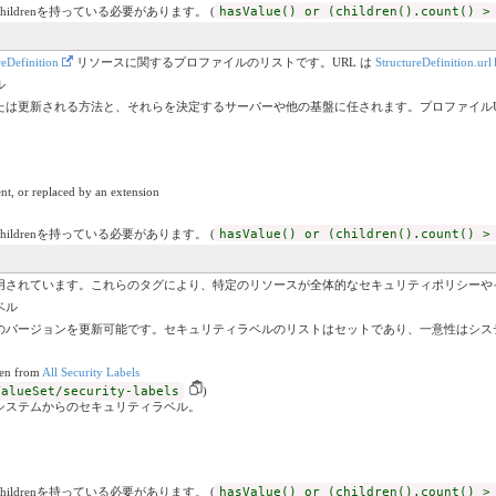
childrenを持っている必要があります。 (
hasValue() or (children().count() >
reDefinition
リソースに関するプロファイルのリストです。URL は
StructureDefinition.url
ル
たは更新される方法と、それらを決定するサーバーや他の基盤に任されます。プロファイルU
nt, or replaced by an extension
childrenを持っている必要があります。 (
hasValue() or (children().count() >
用されています。これらのタグにより、特定のリソースが全体的なセキュリティポリシーや
ベル
のバージョンを更新可能です。セキュリティラベルのリストはセットであり、一意性はシス
ken from
All Security Labels
ValueSet/security-labels
)
システムからのセキュリティラベル。
childrenを持っている必要があります。 (
hasValue() or (children().count() >