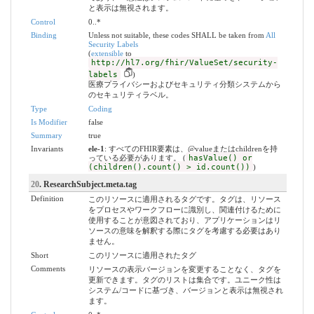
と表示は無視されます。
Control
0..*
Binding
Unless not suitable, these codes SHALL be taken from
All
Security Labels
(
extensible
to
http://hl7.org/fhir/ValueSet/security-
labels
)
医療プライバシーおよびセキュリティ分類システムから
のセキュリティラベル。
Type
Coding
Is Modifier
false
Summary
true
Invariants
ele-1
: すべてのFHIR要素は、@valueまたはchildrenを持
っている必要があります。 (
hasValue() or
(children().count() > id.count())
)
20
. ResearchSubject.meta.tag
Definition
このリソースに適用されるタグです。タグは、リソース
をプロセスやワークフローに識別し、関連付けるために
使用することが意図されており、アプリケーションはリ
ソースの意味を解釈する際にタグを考慮する必要はあり
ません。
Short
このリソースに適用されたタグ
Comments
リソースの表示バージョンを変更することなく、タグを
更新できます。タグのリストは集合です。ユニーク性は
システム/コードに基づき、バージョンと表示は無視され
ます。