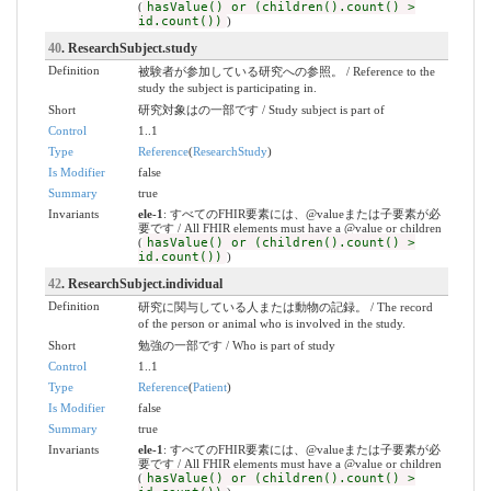
(
hasValue() or (children().count() >
id.count())
)
40
. ResearchSubject.study
Definition
被験者が参加している研究への参照。 / Reference to the
study the subject is participating in.
Short
研究対象はの一部です / Study subject is part of
Control
1..1
Type
Reference
(
ResearchStudy
)
Is Modifier
false
Summary
true
Invariants
ele-1
: すべてのFHIR要素には、@valueまたは子要素が必
要です / All FHIR elements must have a @value or children
(
hasValue() or (children().count() >
id.count())
)
42
. ResearchSubject.individual
Definition
研究に関与している人または動物の記録。 / The record
of the person or animal who is involved in the study.
Short
勉強の一部です / Who is part of study
Control
1..1
Type
Reference
(
Patient
)
Is Modifier
false
Summary
true
Invariants
ele-1
: すべてのFHIR要素には、@valueまたは子要素が必
要です / All FHIR elements must have a @value or children
(
hasValue() or (children().count() >