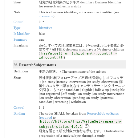
Short
研究の研究対象のビジネスidentifier / Business Identifier
for research subject in a study
Note
This is a business identifier, not a resource identifier (see
discussion
)
Control
0..*
Type
Identifier
Is Modifier
false
Summary
true
Invariants
ele-1
: すべてのFHIR要素には、@valueまたは子要素が必
要です / All FHIR elements must have a @value or children
(
hasValue() or (children().count() >
id.count())
)
36
. ResearchSubject.status
Definition
主題の現状。 / The current state of the subject.
Short
候補者|対象|フォローアップ|不適格|登録なし|オフスタデ
ィ|on-study |instudy-intervention |on-study-observation |保
留中のスタディ|潜在的なキャンディデート|スクリーニン
グ|引きこもった / candidate | eligible | follow-up | ineligible
| not-registered | off-study | on-study | on-study-intervention
| on-study-observation | pending-on-study | potential-
candidate | screening | withdrawn
Control
1..1
Binding
The codes SHALL be taken from
ResearchSubjectStatus
(
required
to
http://hl7.org/fhir/ValueSet/research-
subject-status|4.0.1
)
研究を通じて研究対象の進行を示します。 / Indicates the
progression of a study subject through a study.