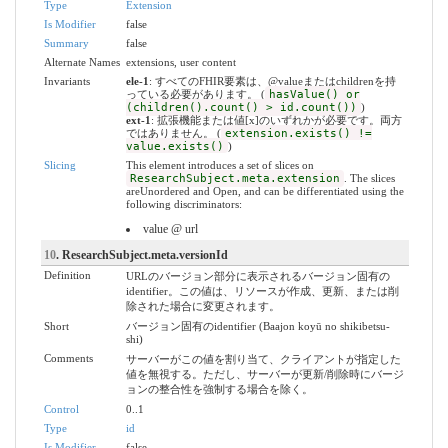
Type
Extension
Is Modifier
false
Summary
false
Alternate Names
extensions, user content
Invariants
ele-1
: すべてのFHIR要素は、@valueまたはchildrenを持
っている必要があります。 (
hasValue() or
(children().count() > id.count())
)
ext-1
: 拡張機能または値[x]のいずれかが必要です。両方
ではありません。 (
extension.exists() !=
value.exists()
)
Slicing
This element introduces a set of slices on
ResearchSubject.meta.extension
. The slices
areUnordered and Open, and can be differentiated using the
following discriminators:
value @ url
10
. ResearchSubject.meta.versionId
Definition
URLのバージョン部分に表示されるバージョン固有の
identifier。この値は、リソースが作成、更新、または削
除された場合に変更されます。
Short
バージョン固有のidentifier (Baajon koyū no shikibetsu-
shi)
Comments
サーバーがこの値を割り当て、クライアントが指定した
値を無視する。ただし、サーバーが更新/削除時にバージ
ョンの整合性を強制する場合を除く。
Control
0..1
Type
id
Is Modifier
false