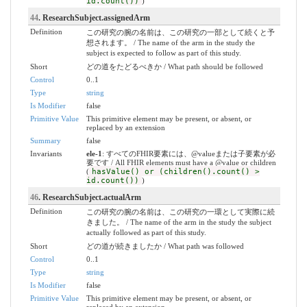
id.count())
)
44
. ResearchSubject.assignedArm
Definition
この研究の腕の名前は、この研究の一部として続くと予
想されます。 / The name of the arm in the study the
subject is expected to follow as part of this study.
Short
どの道をたどるべきか / What path should be followed
Control
0..1
Type
string
Is Modifier
false
Primitive Value
This primitive element may be present, or absent, or
replaced by an extension
Summary
false
Invariants
ele-1
: すべてのFHIR要素には、@valueまたは子要素が必
要です / All FHIR elements must have a @value or children
(
hasValue() or (children().count() >
id.count())
)
46
. ResearchSubject.actualArm
Definition
この研究の腕の名前は、この研究の一環として実際に続
きました。 / The name of the arm in the study the subject
actually followed as part of this study.
Short
どの道が続きましたか / What path was followed
Control
0..1
Type
string
Is Modifier
false
Primitive Value
This primitive element may be present, or absent, or