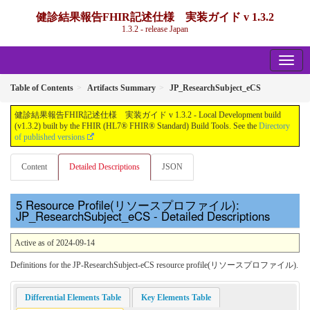
健診結果報告FHIR記述仕様 実装ガイド v 1.3.2
1.3.2 - release Japan
Table of Contents
Artifacts Summary
JP_ResearchSubject_eCS
健診結果報告FHIR記述仕様 実装ガイド v 1.3.2 - Local Development build
(v1.3.2) built by the FHIR (HL7® FHIR® Standard) Build Tools. See the
Directory
of published versions
Content
Detailed Descriptions
JSON
Resource Profile(リソースプロファイル):
JP_ResearchSubject_eCS - Detailed Descriptions
Active as of 2024-09-14
Definitions for the JP-ResearchSubject-eCS resource profile(リソースプロファイル).
Differential Elements Table
Key Elements Table