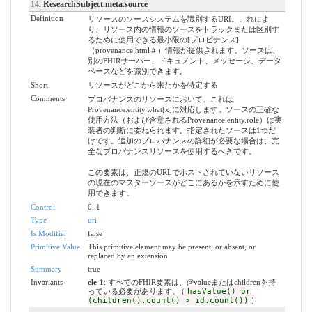
14
. ResearchSubject.meta.source
Definition
リソースのソースシステムを識別するURI。これによ
り、リソース内の情報のソースをトラックまたは区別す
るために使用できる最小限の[プロビナンス]
（provenance.html＃）情報が提供されます。ソースは、
別のFHIRサーバー、ドキュメント、メッセージ、データ
ベースなどを識別できます。
Short
リソースがどこから来たかを特定する
Comments
プロバナンスのリソースにおいて、これは
Provenance.entity.what[x]に対応します。ソースの正確な
使用方法（および含意されるProvenance.entity.role）は実
装者の判断に委ねられます。指定されたソースは1つだ
けです。追加のプロバナンスの詳細が必要な場合は、完
全なプロバナンスリソースを使用するべきです。
この要素は、正規のURLでホストされていないリソース
の現在のマスターソースがどこにあるかを示すために使
用できます。
Control
0..1
Type
uri
Is Modifier
false
Primitive Value
This primitive element may be present, or absent, or
replaced by an extension
Summary
true
Invariants
ele-1
: すべてのFHIR要素は、@valueまたはchildrenを持
っている必要があります。 (
hasValue() or
(children().count() > id.count())
)