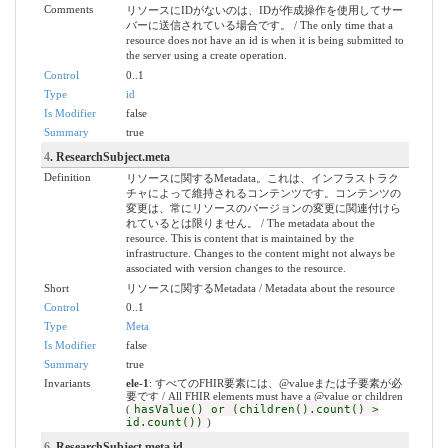
Comments
リソースにIDがないのは、IDが作成操作を使用してサー
バーに送信されている場合です。 / The only time that a
resource does not have an id is when it is being submitted to
the server using a create operation.
Control
0..1
Type
id
Is Modifier
false
Summary
true
4
. ResearchSubject.meta
Definition
リソースに関するMetadata。これは、インフラストラク
チャによって維持されるコンテンツです。コンテンツの
変更は、常にリソースのバージョンの変更に関連付けら
れているとは限りません。 / The metadata about the
resource. This is content that is maintained by the
infrastructure. Changes to the content might not always be
associated with version changes to the resource.
Short
リソースに関するMetadata / Metadata about the resource
Control
0..1
Type
Meta
Is Modifier
false
Summary
true
Invariants
ele-1
: すべてのFHIR要素には、@valueまたは子要素が必
要です / All FHIR elements must have a @value or children
(
hasValue() or (children().count() >
id.count())
)
6
. ResearchSubject.meta.id