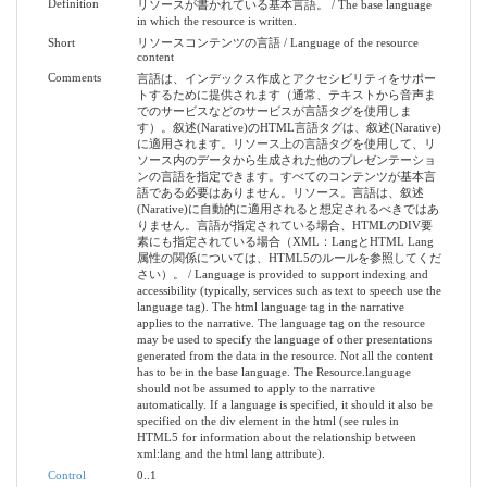
Definition
リソースが書かれている基本言語。 / The base language
in which the resource is written.
Short
リソースコンテンツの言語 / Language of the resource
content
Comments
言語は、インデックス作成とアクセシビリティをサポー
トするために提供されます（通常、テキストから音声ま
でのサービスなどのサービスが言語タグを使用しま
す）。叙述(Narative)のHTML言語タグは、叙述(Narative)
に適用されます。リソース上の言語タグを使用して、リ
ソース内のデータから生成された他のプレゼンテーショ
ンの言語を指定できます。すべてのコンテンツが基本言
語である必要はありません。リソース。言語は、叙述
(Narative)に自動的に適用されると想定されるべきではあ
りません。言語が指定されている場合、HTMLのDIV要
素にも指定されている場合（XML：LangとHTML Lang
属性の関係については、HTML5のルールを参照してくだ
さい）。 / Language is provided to support indexing and
accessibility (typically, services such as text to speech use the
language tag). The html language tag in the narrative
applies to the narrative. The language tag on the resource
may be used to specify the language of other presentations
generated from the data in the resource. Not all the content
has to be in the base language. The Resource.language
should not be assumed to apply to the narrative
automatically. If a language is specified, it should it also be
specified on the div element in the html (see rules in
HTML5 for information about the relationship between
xml:lang and the html lang attribute).
Control
0..1