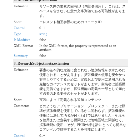
Definition
リソース内の要素の固有ID（内部参照用）。これは、ス
ペースを含まない任意の文字列値である可能性がありま
す。
Short
エレメント相互参照のためのユニークID
Control
0..1
Type
string
Is Modifier
false
XML Format
In the XML format, this property is represented as an
attribute.
Summary
false
8
. ResearchSubject.meta.extension
Definition
要素の基本的な定義に含まれない追加情報を表すために
使用されることがあります。拡張機能の使用を安全かつ
管理しやすくするために、定義および使用に適用される
厳格なガバナンスのセットがあります。実装者は拡張機
能を定義できますが、拡張機能の定義の一部として満た
す必要のある要件のセットがあります。
Short
実装によって定義される追加コンテンツ
Comments
どのようなアプリケーション、プロジェクト、または標
準が拡張機能を使用しているかに関わらず、拡張機能の
使用には決して汚名が付くわけではありません - それら
を使用または定義する機関または管轄区域に関係なく。
拡張機能の使用こそが、FHIR仕様を誰にとっても簡単な
コアレベルで維持することを可能にします。
Control
0..*