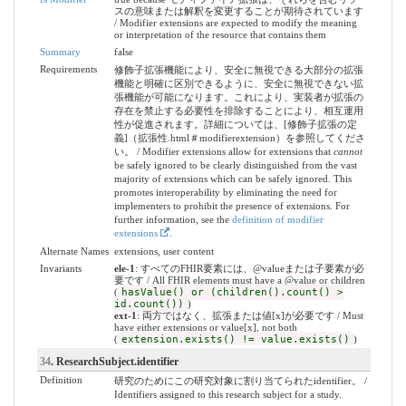
スの意味または解釈を変更することが期待されています
/ Modifier extensions are expected to modify the meaning
or interpretation of the resource that contains them
Summary
false
Requirements
修飾子拡張機能により、安全に無視できる大部分の拡張
機能と明確に区別できるように、安全に無視できない拡
張機能が可能になります。これにより、実装者が拡張の
存在を禁止する必要性を排除することにより、相互運用
性が促進されます。詳細については、[修飾子拡張の定
義]（拡張性.html＃modifierextension）を参照してくださ
い。 / Modifier extensions allow for extensions that
cannot
be safely ignored to be clearly distinguished from the vast
majority of extensions which can be safely ignored. This
promotes interoperability by eliminating the need for
implementers to prohibit the presence of extensions. For
further information, see the
definition of modifier
extensions
.
Alternate Names
extensions, user content
Invariants
ele-1
: すべてのFHIR要素には、@valueまたは子要素が必
要です / All FHIR elements must have a @value or children
(
hasValue() or (children().count() >
id.count())
)
ext-1
: 両方ではなく、拡張または値[x]が必要です / Must
have either extensions or value[x], not both
(
extension.exists() != value.exists()
)
34
. ResearchSubject.identifier
Definition
研究のためにこの研究対象に割り当てられたidentifier。 /
Identifiers assigned to this research subject for a study.