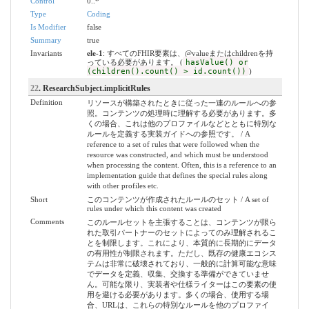
Control
0..*
Type
Coding
Is Modifier
false
Summary
true
Invariants
ele-1
: すべてのFHIR要素は、@valueまたはchildrenを持
っている必要があります。 (
hasValue() or
(children().count() > id.count())
)
22
. ResearchSubject.implicitRules
Definition
リソースが構築されたときに従った一連のルールへの参
照。コンテンツの処理時に理解する必要があります。多
くの場合、これは他のプロファイルなどとともに特別な
ルールを定義する実装ガイドへの参照です。 / A
reference to a set of rules that were followed when the
resource was constructed, and which must be understood
when processing the content. Often, this is a reference to an
implementation guide that defines the special rules along
with other profiles etc.
Short
このコンテンツが作成されたルールのセット / A set of
rules under which this content was created
Comments
このルールセットを主張することは、コンテンツが限ら
れた取引パートナーのセットによってのみ理解されるこ
とを制限します。これにより、本質的に長期的にデータ
の有用性が制限されます。ただし、既存の健康エコシス
テムは非常に破壊されており、一般的に計算可能な意味
でデータを定義、収集、交換する準備ができていませ
ん。可能な限り、実装者や仕様ライターはこの要素の使
用を避ける必要があります。多くの場合、使用する場
合、URLは、これらの特別なルールを他のプロファイ