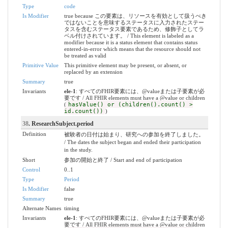
Type
code
Is Modifier
true because この要素は、リソースを有効として扱うべき
ではないことを意味するステータスに入力されたステー
タスを含むステータス要素であるため、修飾子としてラ
ベル付けされています。 / This element is labeled as a
modifier because it is a status element that contains status
entered-in-error which means that the resource should not
be treated as valid
Primitive Value
This primitive element may be present, or absent, or
replaced by an extension
Summary
true
Invariants
ele-1
: すべてのFHIR要素には、@valueまたは子要素が必
要です / All FHIR elements must have a @value or children
(
hasValue() or (children().count() >
id.count())
)
38
. ResearchSubject.period
Definition
被験者の日付は始まり、研究への参加を終了しました。
/ The dates the subject began and ended their participation
in the study.
Short
参加の開始と終了 / Start and end of participation
Control
0..1
Type
Period
Is Modifier
false
Summary
true
Alternate Names
timing
Invariants
ele-1
: すべてのFHIR要素には、@valueまたは子要素が必
要です / All FHIR elements must have a @value or children