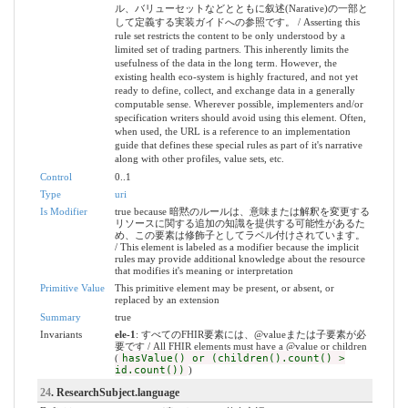
ル、バリューセットなどとともに叙述(Narative)の一部と
して定義する実装ガイドへの参照です。 / Asserting this
rule set restricts the content to be only understood by a
limited set of trading partners. This inherently limits the
usefulness of the data in the long term. However, the
existing health eco-system is highly fractured, and not yet
ready to define, collect, and exchange data in a generally
computable sense. Wherever possible, implementers and/or
specification writers should avoid using this element. Often,
when used, the URL is a reference to an implementation
guide that defines these special rules as part of it's narrative
along with other profiles, value sets, etc.
Control
0..1
Type
uri
Is Modifier
true because 暗黙のルールは、意味または解釈を変更する
リソースに関する追加の知識を提供する可能性があるた
め、この要素は修飾子としてラベル付けされています。
/ This element is labeled as a modifier because the implicit
rules may provide additional knowledge about the resource
that modifies it's meaning or interpretation
Primitive Value
This primitive element may be present, or absent, or
replaced by an extension
Summary
true
Invariants
ele-1
: すべてのFHIR要素には、@valueまたは子要素が必
要です / All FHIR elements must have a @value or children
(
hasValue() or (children().count() >
id.count())
)
24
. ResearchSubject.language