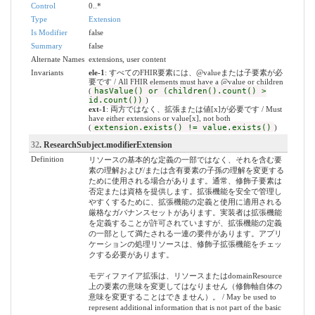
Control
0..*
Type
Extension
Is Modifier
false
Summary
false
Alternate Names
extensions, user content
Invariants
ele-1
: すべてのFHIR要素には、@valueまたは子要素が必
要です / All FHIR elements must have a @value or children
(
hasValue() or (children().count() >
id.count())
)
ext-1
: 両方ではなく、拡張または値[x]が必要です / Must
have either extensions or value[x], not both
(
extension.exists() != value.exists()
)
32
. ResearchSubject.modifierExtension
Definition
リソースの基本的な定義の一部ではなく、それを含む要
素の理解および/または含有要素の子孫の理解を変更する
ために使用される場合があります。通常、修飾子要素は
否定または資格を提供します。拡張機能を安全で管理し
やすくするために、拡張機能の定義と使用に適用される
厳格なガバナンスセットがあります。実装者は拡張機能
を定義することが許可されていますが、拡張機能の定義
の一部として満たされる一連の要件があります。アプリ
ケーションの処理リソースは、修飾子拡張機能をチェッ
クする必要があります。
モディファイア拡張は、リソースまたはdomainResource
上の要素の意味を変更してはなりません（修飾軸自体の
意味を変更することはできません）。 / May be used to
represent additional information that is not part of the basic