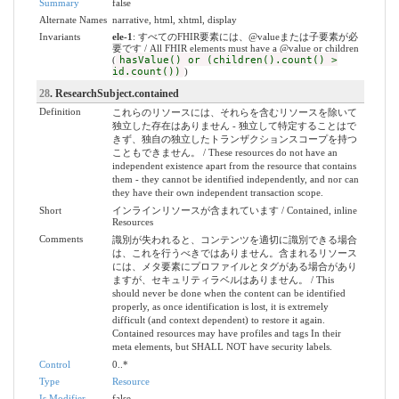
Summary
false
Alternate Names
narrative, html, xhtml, display
Invariants
ele-1
: すべてのFHIR要素には、@valueまたは子要素が必
要です / All FHIR elements must have a @value or children
(
hasValue() or (children().count() >
id.count())
)
28
. ResearchSubject.contained
Definition
これらのリソースには、それらを含むリソースを除いて
独立した存在はありません - 独立して特定することはで
きず、独自の独立したトランザクションスコープを持つ
こともできません。 / These resources do not have an
independent existence apart from the resource that contains
them - they cannot be identified independently, and nor can
they have their own independent transaction scope.
Short
インラインリソースが含まれています / Contained, inline
Resources
Comments
識別が失われると、コンテンツを適切に識別できる場合
は、これを行うべきではありません。含まれるリソース
には、メタ要素にプロファイルとタグがある場合があり
ますが、セキュリティラベルはありません。 / This
should never be done when the content can be identified
properly, as once identification is lost, it is extremely
difficult (and context dependent) to restore it again.
Contained resources may have profiles and tags In their
meta elements, but SHALL NOT have security labels.
Control
0..*
Type
Resource
Is Modifier
false