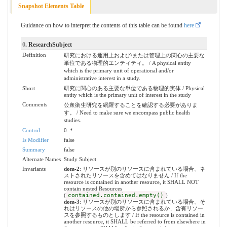
Snapshot Elements Table
Guidance on how to interpret the contents of this table can be found
here
0
. ResearchSubject
Definition
研究における運用上および/または管理上の関心の主要な
単位である物理的エンティティ。 / A physical entity
which is the primary unit of operational and/or
administrative interest in a study.
Short
研究に関心のある主要な単位である物理的実体 / Physical
entity which is the primary unit of interest in the study
Comments
公衆衛生研究を網羅することを確認する必要がありま
す。 / Need to make sure we encompass public health
studies.
Control
0..*
Is Modifier
false
Summary
false
Alternate Names
Study Subject
Invariants
dom-2
: リソースが別のリソースに含まれている場合、ネ
ストされたリソースを含めてはなりません / If the
resource is contained in another resource, it SHALL NOT
contain nested Resources
(
contained.contained.empty()
)
dom-3
: リソースが別のリソースに含まれている場合、そ
れはリソースの他の場所から参照されるか、含有リソー
スを参照するものとします / If the resource is contained in
another resource, it SHALL be referred to from elsewhere in