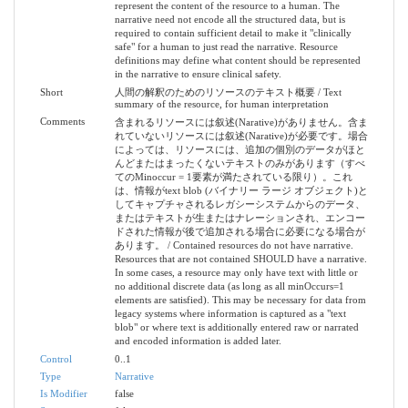
represent the content of the resource to a human. The
narrative need not encode all the structured data, but is
required to contain sufficient detail to make it "clinically
safe" for a human to just read the narrative. Resource
definitions may define what content should be represented
in the narrative to ensure clinical safety.
Short
人間の解釈のためのリソースのテキスト概要 / Text
summary of the resource, for human interpretation
Comments
含まれるリソースには叙述(Narative)がありません。含ま
れていないリソースには叙述(Narative)が必要です。場合
によっては、リソースには、追加の個別のデータがほと
んどまたはまったくないテキストのみがあります（すべ
てのMinoccur = 1要素が満たされている限り）。これ
は、情報がtext blob (バイナリー ラージ オブジェクト)と
してキャプチャされるレガシーシステムからのデータ、
またはテキストが生またはナレーションされ、エンコー
ドされた情報が後で追加される場合に必要になる場合が
あります。 / Contained resources do not have narrative.
Resources that are not contained SHOULD have a narrative.
In some cases, a resource may only have text with little or
no additional discrete data (as long as all minOccurs=1
elements are satisfied). This may be necessary for data from
legacy systems where information is captured as a "text
blob" or where text is additionally entered raw or narrated
and encoded information is added later.
Control
0..1
Type
Narrative
Is Modifier
false