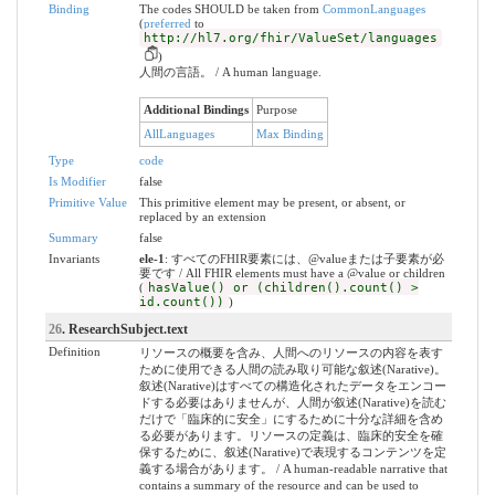
Binding
The codes SHOULD be taken from
CommonLanguages
(
preferred
to
http://hl7.org/fhir/ValueSet/languages
)
人間の言語。 / A human language.
Additional Bindings
Purpose
AllLanguages
Max Binding
Type
code
Is Modifier
false
Primitive Value
This primitive element may be present, or absent, or
replaced by an extension
Summary
false
Invariants
ele-1
: すべてのFHIR要素には、@valueまたは子要素が必
要です / All FHIR elements must have a @value or children
(
hasValue() or (children().count() >
id.count())
)
26
. ResearchSubject.text
Definition
リソースの概要を含み、人間へのリソースの内容を表す
ために使用できる人間の読み取り可能な叙述(Narative)。
叙述(Narative)はすべての構造化されたデータをエンコー
ドする必要はありませんが、人間が叙述(Narative)を読む
だけで「臨床的に安全」にするために十分な詳細を含め
る必要があります。リソースの定義は、臨床的安全を確
保するために、叙述(Narative)で表現するコンテンツを定
義する場合があります。 / A human-readable narrative that
contains a summary of the resource and can be used to