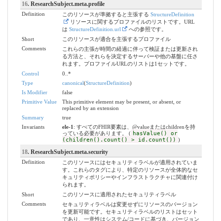
16
. ResearchSubject.meta.profile
Definition
このリソースが準拠すると主張する
StructureDefinition
リソースに関するプロファイルのリストです。URL
は
StructureDefinition.url
への参照です。
Short
このリソースが適合を主張するプロファイル
Comments
これらの主張が時間の経過に伴って検証または更新され
る方法と、それらを決定するサーバーや他の基盤に任さ
れます。プロファイルURLのリストは1セットです。
Control
0..*
Type
canonical
(
StructureDefinition
)
Is Modifier
false
Primitive Value
This primitive element may be present, or absent, or
replaced by an extension
Summary
true
Invariants
ele-1
: すべてのFHIR要素は、@valueまたはchildrenを持
っている必要があります。 (
hasValue() or
(children().count() > id.count())
)
18
. ResearchSubject.meta.security
Definition
このリソースにはセキュリティラベルが適用されていま
す。これらのタグにより、特定のリソースが全体的なセ
キュリティポリシーやインフラストラクチャに関連付け
られます。
Short
このリソースに適用されたセキュリティラベル
Comments
セキュリティラベルは変更せずにリソースのバージョン
を更新可能です。セキュリティラベルのリストはセット
であり、一意性はシステム/コードに基づき、バージョン