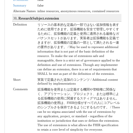
Summary
false
Alternate Names
inline resources, anonymous resources, contained resources
30
. ResearchSubject.extension
Definition
リソースの基本的な定義の一部ではない追加情報を表す
ために使用できます。拡張機能を安全で管理しやすくす
るために、拡張機能の定義と使用に適用される厳格なガ
バナンスセットがあります。実装者は拡張機能を定義で
きますが、拡張機能の定義の一部として満たされる一連
の要件があります。 / May be used to represent additional
information that is not part of the basic definition of the
resource. To make the use of extensions safe and
manageable, there is a strict set of governance applied to the
definition and use of extensions. Though any implementer
can define an extension, there is a set of requirements that
SHALL be met as part of the definition of the extension.
Short
実装で定義された追加のコンテンツ / Additional content
defined by implementations
Comments
拡張機能を使用または定義する機関や管轄権に関係な
く、アプリケーション、プロジェクト、または標準によ
る拡張機能の使用に関連するスティグマはありません。
拡張機能の使用は、FHIR仕様がすべての人にコアレベル
のシンプルさを保持できるようにするものです。 / There
can be no stigma associated with the use of extensions by
any application, project, or standard - regardless of the
institution or jurisdiction that uses or defines the extensions.
The use of extensions is what allows the FHIR specification
to retain a core level of simplicity for everyone.