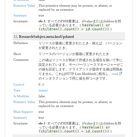
Primitive Value
This primitive element may be present, or absent, or
replaced by an extension
Summary
true
Invariants
ele-1
: すべてのFHIR要素は、@valueまたはchildrenを持
っている必要があります。 (
hasValue() or
(children().count() > id.count())
)
12
. ResearchSubject.meta.lastUpdated
Definition
リソースが最後に変更されたとき - 例えば、バージョン
が変更されたとき。
Short
リソースのバージョンが最後に変更されたとき
Comments
この値はリソースが初めて作成される場合を除いて常に
設定されています。サーバー/リソースマネージャーがこ
の値を設定します。クライアントが提供する値は関係あ
りません。これはHTTP Last-Modifiedに相当し、
read
のインタラクションで同じ値を持つべきです。
Control
0..1
Type
instant
Is Modifier
false
Primitive Value
This primitive element may be present, or absent, or
replaced by an extension
Must Support
true
Summary
true
Invariants
ele-1
: すべてのFHIR要素は、@valueまたはchildrenを持
っている必要があります。 (
hasValue() or
(children().count() > id.count())
)