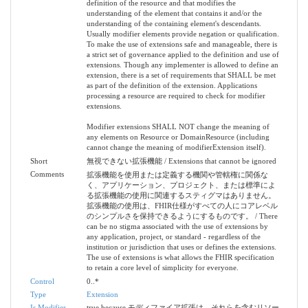
definition of the resource and that modifies the
understanding of the element that contains it and/or the
understanding of the containing element's descendants.
Usually modifier elements provide negation or qualification.
To make the use of extensions safe and manageable, there is
a strict set of governance applied to the definition and use of
extensions. Though any implementer is allowed to define an
extension, there is a set of requirements that SHALL be met
as part of the definition of the extension. Applications
processing a resource are required to check for modifier
extensions.
Modifier extensions SHALL NOT change the meaning of
any elements on Resource or DomainResource (including
cannot change the meaning of modifierExtension itself).
Short
無視できない拡張機能 / Extensions that cannot be ignored
Comments
拡張機能を使用または定義する機関や管轄権に関係な
く、アプリケーション、プロジェクト、または標準によ
る拡張機能の使用に関連するスティグマはありません。
拡張機能の使用は、FHIR仕様がすべての人にコアレベル
のシンプルさを保持できるようにするものです。 / There
can be no stigma associated with the use of extensions by
any application, project, or standard - regardless of the
institution or jurisdiction that uses or defines the extensions.
The use of extensions is what allows the FHIR specification
to retain a core level of simplicity for everyone.
Control
0..*
Type
Extension
Is Modifier
true because モディファイア拡張は、それらを含むリソー