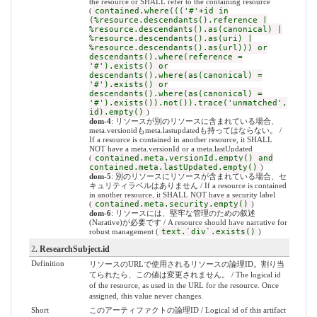
the resource or SHALL refer to the containing resource
(
contained.where((('#'+id in
(%resource.descendants().reference |
%resource.descendants().as(canonical) |
%resource.descendants().as(uri) |
%resource.descendants().as(url))) or
descendants().where(reference =
'#').exists() or
descendants().where(as(canonical) =
'#').exists() or
descendants().where(as(canonical) =
'#').exists()).not()).trace('unmatched',
id).empty()
)
dom-4
: リソースが別のリソースに含まれている場合、
meta.versionidもmeta.lastupdatedも持ってはならない。 /
If a resource is contained in another resource, it SHALL
NOT have a meta.versionId or a meta.lastUpdated
(
contained.meta.versionId.empty() and
contained.meta.lastUpdated.empty()
)
dom-5
: 別のリソースにリソースが含まれている場合、セ
キュリティラベルはありません / If a resource is contained
in another resource, it SHALL NOT have a security label
(
contained.meta.security.empty()
)
dom-6
: リソースには、堅牢な管理のための叙述
(Narative)が必要です / A resource should have narrative for
robust management (
text.`div`.exists()
)
2
. ResearchSubject.id
Definition
リソースのURLで使用されるリソースの論理ID。割り当
てられたら、この値は変更されません。 / The logical id
of the resource, as used in the URL for the resource. Once
assigned, this value never changes.
Short
このアーティファクトの論理ID / Logical id of this artifact