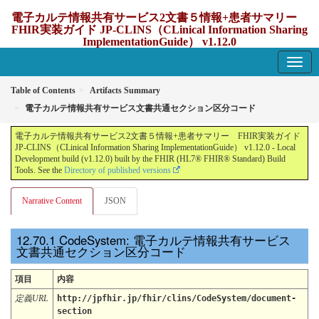
電子カルテ情報共有サービス2文書５情報+患者サマリー
FHIR実装ガイド JP-CLINS（CLinical Information Sharing
ImplementationGuide） v1.12.0
1.12.0 - update Japan
Table of Contents
Artifacts Summary
電子カルテ情報共有サービス文書共通セクション区分コード
電子カルテ情報共有サービス2文書５情報+患者サマリー FHIR実装ガイド
JP-CLINS（CLinical Information Sharing ImplementationGuide） v1.12.0 - Local
Development build (v1.12.0) built by the FHIR (HL7® FHIR® Standard) Build
Tools. See the
Directory of published versions
Narrative Content
JSON
CodeSystem: 電子カルテ情報共有サービス
文書共通セクション区分コード
項目
内容
定義URL
http://jpfhir.jp/fhir/clins/CodeSystem/document-
section