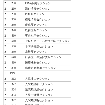
2
200
CDA参照セクション
2
210
添付情報セクション
2
230
PDFセクション
2
300
構造情報セクション
2
360
現病歴セクション
2
370
既往歴セクション
2
410
事前指示セクション
2
510
アレルギー・不耐性反応セクション
2
530
予防接種歴セクション
2
550
家族歴セクション
2
640
社会歴・生活習慣セクション
2
810
医療機器セクション
2
830
臨床研究参加セクション
1
DIS
2
312
入院理由セクション
2
322
入院時詳細セクション
2
324
退院時詳細セクション
2
333
入院中経過セクション
2
342
入院時診断セクション