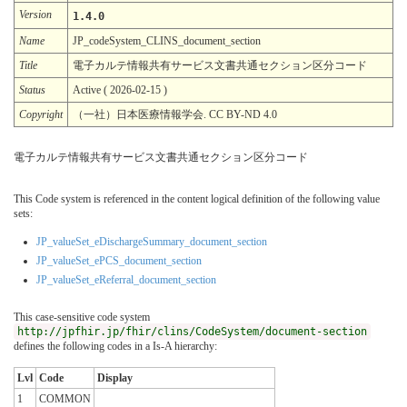
Version
1.4.0
Name
JP_codeSystem_CLINS_document_section
Title
電子カルテ情報共有サービス文書共通セクション区分コード
Status
Active ( 2026-02-15 )
Copyright
（一社）日本医療情報学会. CC BY-ND 4.0
電子カルテ情報共有サービス文書共通セクション区分コード
This Code system is referenced in the content logical definition of the following value
sets:
JP_valueSet_eDischargeSummary_document_section
JP_valueSet_ePCS_document_section
JP_valueSet_eReferral_document_section
This case-sensitive code system
http://jpfhir.jp/fhir/clins/CodeSystem/document-section
defines the following codes in a Is-A hierarchy:
Lvl
Code
Display
1
COMMON