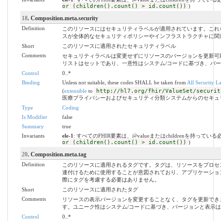
or (children().count() > id.count())
)
18
. Composition.meta.security
Definition
このリソースにはセキュリティラベルが適用されています。これ
スが全体的なセキュリティポリシーやインフラストラクチャに関
Short
このリソースに適用されたセキュリティラベル
Comments
セキュリティラベルは変更せずにリソースのバージョンを更新可
リストはセットであり、一意性はシステム/コードに基づき、バ
Control
0..*
Binding
Unless not suitable, these codes SHALL be taken from
All Security L
(
extensible
to
http://hl7.org/fhir/ValueSet/securit
医療プライバシーおよびセキュリティ分類システムからのセキュ
Type
Coding
Is Modifier
false
Summary
true
Invariants
ele-1
: すべてのFHIR要素は、@valueまたはchildrenを持ってい
or (children().count() > id.count())
)
20
. Composition.meta.tag
Definition
このリソースに適用されるタグです。タグは、リソースをプロセ
連付けるために使用することが意図されており、アプリケーショ
際にタグを考慮する必要はありません。
Short
このリソースに適用されたタグ
Comments
リソースの表示バージョンを変更することなく、タグを更新でき
す。ユニーク性はシステム/コードに基づき、バージョンと表示
Control
0..*