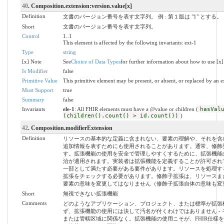
40
. Composition.extension:version.value[x]
Definition
文書のバージョン番号を表す文字列。 例 : 第１版は "1" とする。
Short
文書のバージョン番号を表す文字列。
Control
1..1
This element is affected by the following invariants: ext-1
Type
string
[x] Note
See
Choice of Data Types
for further information about how to use [x]
Is Modifier
false
Primitive Value
This primitive element may be present, or absent, or replaced by an e
Must Support
true
Summary
false
Invariants
ele-1
: All FHIR elements must have a @value or children (
hasVal
(children().count() > id.count())
)
42
. Composition.modifierExtension
Definition
リソースの基本的な定義に含まれない、要素の理解や、それを含
追加情報を表すためにも使用されることがあります。通常、修飾
す。拡張機能の使用を安全で管理しやすくするために、拡張機能
治が適用されます。実装者は拡張機能を定義することが許可され
一部として満たす必要がある要件があります。リソースを処理す
拡張をチェックする必要があります。修飾子拡張は、リソースま
要素の意味を変更してはなりません（修飾子拡張自体の意味も変
Short
無視できない拡張機能
Comments
どのようなアプリケーション、プロジェクト、または標準が拡張
ず、拡張機能の使用には決して汚名が付くわけではありません -
または管轄区域に関係なく。拡張機能の使用こそが、FHIR仕様