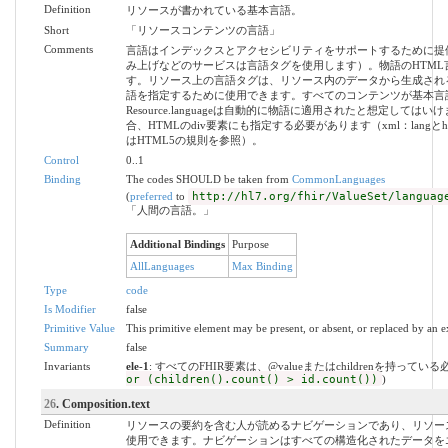
Definition
リソースが書かれている基本言語。
Short
「リソースコンテンツの言語」
Comments
言語はインデックスとアクセシビリティをサポートするために提
み上げなどのサービスは言語タグを使用します）。物語のHTML
す。リソース上の言語タグは、リソース内のデータから生成され
語を指定するために使用できます。すべてのコンテンツが基本言
Resource.languageは自動的に物語に適用されたと想定して
合、HTMLのdiv要素にも指定する必要があります（xml：langとh
はHTML5の規則を参照）。
Control
0..1
Binding
The codes SHOULD be taken from
CommonLanguages
(
preferred
to
http://hl7.org/fhir/ValueSet/languag
「人間の言語。」
Additional Bindings
Purpose
AllLanguages
Max Binding
Type
code
Is Modifier
false
Primitive Value
This primitive element may be present, or absent, or replaced by an e
Summary
false
Invariants
ele-1
: すべてのFHIR要素は、@valueまたはchildrenを持ってい
or (children().count() > id.count())
)
26
. Composition.text
Definition
リソースの要約を含む人が読めるナビゲーションであり、リソー
使用できます。ナビゲーションはすべての構造化されたデータを