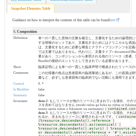
Snapshot Elements Table
Guidance on how to interpret the contents of this table can be found
here
0
. Composition
Definition
単一の一貫した意味の文脈を確立し、文書化するための論理的に
する情報のセットであり、文書化するためにはクリニカルな承認
は、文書化するために必要な構造とナラティブコンテンツを定義
では文書ではありません。代わりに、文書タイプ= documentのB
要があり、コンポジションから参照される他のリソース（患者、
Bundleの後続のエントリとして含まれている必要があります。
Short
臨床証明による単一の一貫した臨床声明で構成されたリソースの
Comments
この仕様書の焦点は患者固有の臨床陳述にあるが、この資源は研
書など、必ずしも患者固有の臨床的でない活動にも適用できます
Control
0..*
Is Modifier
false
Summary
false
Invariants
dom-2
: もしリソースが他のリソースに含まれている場合、その
スを含めてはなりません (moshi risōsu ga hoka no risōsu ni fukumarete i
nesuto sareta risōsu o fukumete wa narimasen). (
contained.con
dom-3
: もしリソースが他のリソースに含まれている場合、それ
れるか、含まれるリソースに参照されるべきです。 (
containe
(%resource.descendants().reference |
%resource.descendants().as(canonical) |
%resource.descendants().as(uri) | %resource.de
or descendants().where(reference = '#').exists