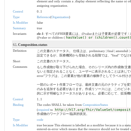
element and only contain a .display element reflecting the name or ot
assigning organization.
Control
0..1
Type
Reference
(
Organization
)
Is Modifier
false
Summary
true
Invariants
ele-1
: すべてのFHIR要素には、@valueまたは子要素が必要です / All FHIR
@value or children (
hasValue() or (children().count
62
. Composition.status
Definition
この文書のステータス。 仕様上は、preliminary | final | amended |
設定できるが、医療機関から登録される段階では、"final" でな
Short
この文書のステータス。
Comments
もし作成物が取り下げられた場合、そのシリーズ内の作成物/文
ないと指定されることなく、ユーザーに表示されることは決してないべきで
error"フラグは、この要素が他の要素の修飾子としてラベル付け
一部のレポート作業フローでは、最終文書の元のナラティブを変
のみを追加する必要があります。作成リソースには、このビジネ
的に示す明確なステータスがありません。必要に応じて、拡張機
Control
1..1
Binding
The codes SHALL be taken from
CompositionStatus
(
required
to
http://hl7.org/fhir/ValueSet/composit
作成物のワークフロー/臨床的状況。
Type
code
Is Modifier
true because This element is labelled as a modifier because it is a statu
entered-in-error which means that the resource should not be treated a