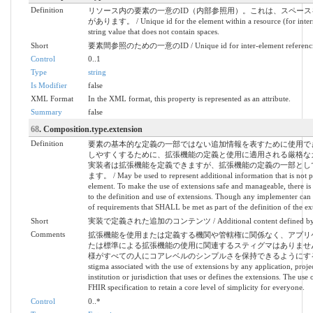
Definition
リソース内の要素の一意のID（内部参照用）。これは、スペー
があります。 / Unique id for the element within a resource (for intern
string value that does not contain spaces.
Short
要素間参照のための一意のID / Unique id for inter-element referenc
Control
0..1
Type
string
Is Modifier
false
XML Format
In the XML format, this property is represented as an attribute.
Summary
false
68
. Composition.type.extension
Definition
要素の基本的な定義の一部ではない追加情報を表すために使用で
しやすくするために、拡張機能の定義と使用に適用される厳格な
実装者は拡張機能を定義できますが、拡張機能の定義の一部とし
ます。 / May be used to represent additional information that is not par
element. To make the use of extensions safe and manageable, there is a
to the definition and use of extensions. Though any implementer can de
of requirements that SHALL be met as part of the definition of the ex
Short
実装で定義された追加のコンテンツ / Additional content defined by im
Comments
拡張機能を使用または定義する機関や管轄権に関係なく、アプリ
たは標準による拡張機能の使用に関連するスティグマはありません
様がすべての人にコアレベルのシンプルさを保持できるようにするものです。 
stigma associated with the use of extensions by any application, projec
institution or jurisdiction that uses or defines the extensions. The use 
FHIR specification to retain a core level of simplicity for everyone.
Control
0..*