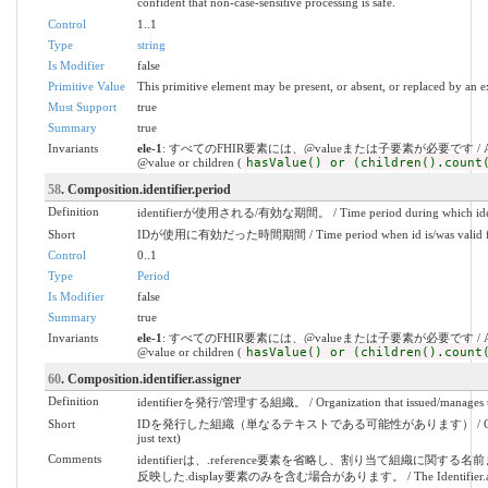
confident that non-case-sensitive processing is safe.
Control
1..1
Type
string
Is Modifier
false
Primitive Value
This primitive element may be present, or absent, or replaced by an e
Must Support
true
Summary
true
Invariants
ele-1
: すべてのFHIR要素には、@valueまたは子要素が必要です / All FHIR
@value or children (
hasValue() or (children().count
58
. Composition.identifier.period
Definition
identifierが使用される/有効な期間。 / Time period during which identifi
Short
IDが使用に有効だった時間期間 / Time period when id is/was valid fo
Control
0..1
Type
Period
Is Modifier
false
Summary
true
Invariants
ele-1
: すべてのFHIR要素には、@valueまたは子要素が必要です / All FHIR
@value or children (
hasValue() or (children().count
60
. Composition.identifier.assigner
Definition
identifierを発行/管理する組織。 / Organization that issued/manages the
Short
IDを発行した組織（単なるテキストである可能性があります） / Organization
just text)
Comments
identifierは、.reference要素を省略し、割り当て組織に関
反映した.display要素のみを含む場合があります。 / The Identifier.assigne