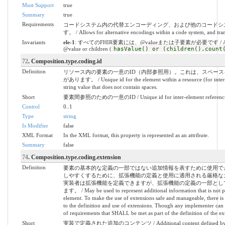
Must Support
true
Summary
true
Requirements
コードシステム内の代替エンコーディング、および他のコードシ
す。 / Allows for alternative encodings within a code system, and tran
Invariants
ele-1
: すべてのFHIR要素には、@valueまたは子要素が必要です / All FHIR
@value or children (
hasValue() or (children().count
72
. Composition.type.coding.id
Definition
リソース内の要素の一意のID（内部参照用）。これは、スペー
があります。 / Unique id for the element within a resource (for intern
string value that does not contain spaces.
Short
要素間参照のための一意のID / Unique id for inter-element referenc
Control
0..1
Type
string
Is Modifier
false
XML Format
In the XML format, this property is represented as an attribute.
Summary
false
74
. Composition.type.coding.extension
Definition
要素の基本的な定義の一部ではない追加情報を表すために使用で
しやすくするために、拡張機能の定義と使用に適用される厳格な
実装者は拡張機能を定義できますが、拡張機能の定義の一部とし
ます。 / May be used to represent additional information that is not par
element. To make the use of extensions safe and manageable, there is a
to the definition and use of extensions. Though any implementer can de
of requirements that SHALL be met as part of the definition of the ex
Short
実装で定義された追加のコンテンツ / Additional content defined by im