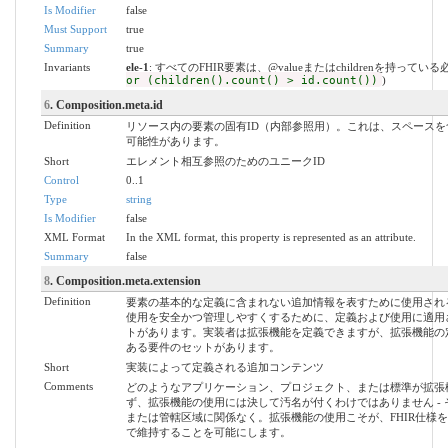
Is Modifier
false
Must Support
true
Summary
true
Invariants
ele-1
: すべてのFHIR要素は、@valueまたはchildrenを持ってい
or (children().count() > id.count())
)
6
. Composition.meta.id
Definition
リソース内の要素の固有ID（内部参照用）。これは、スペース
可能性があります。
Short
エレメント相互参照のためのユニークID
Control
0..1
Type
string
Is Modifier
false
XML Format
In the XML format, this property is represented as an attribute.
Summary
false
8
. Composition.meta.extension
Definition
要素の基本的な定義に含まれない追加情報を表すために使用され
使用を安全かつ管理しやすくするために、定義および使用に適用
トがあります。実装者は拡張機能を定義できますが、拡張機能の
ある要件のセットがあります。
Short
実装によって定義される追加コンテンツ
Comments
どのようなアプリケーション、プロジェクト、または標準が拡張
ず、拡張機能の使用には決して汚名が付くわけではありません -
または管轄区域に関係なく。拡張機能の使用こそが、FHIR仕様
で維持することを可能にします。