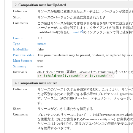
12
. Composition.meta.lastUpdated
Definition
リソースが最後に変更されたとき - 例えば、バージョンが変更さ
Short
リソースのバージョンが最後に変更されたとき
Comments
この値はリソースが初めて作成される場合を除いて常に設定され
ネージャーがこの値を設定します。クライアントが提供する値は関
Last-Modifiedに相当し、
read
のインタラクションで同じ値を持
Control
1..1
Type
instant
Is Modifier
false
Primitive Value
This primitive element may be present, or absent, or replaced by an e
Must Support
true
Summary
true
Invariants
ele-1
: すべてのFHIR要素は、@valueまたはchildrenを持ってい
or (children().count() > id.count())
)
14
. Composition.meta.source
Definition
リソースのソースシステムを識別するURI。これにより、リソー
たは区別するために使用できる最小限の[プロビナンス]（provenan
す。ソースは、別のFHIRサーバー、ドキュメント、メッセージ
す。
Short
リソースがどこから来たかを特定する
Comments
プロバナンスのリソースにおいて、これはProvenance.entity.w
な使用方法（および含意されるProvenance.entity.role）
たソースは1つだけです。追加のプロバナンスの詳細が必要な場
スを使用するべきです。