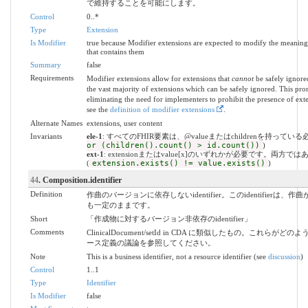
で維持することを可能にします。
Control
0..*
Type
Extension
Is Modifier
true because Modifier extensions are expected to modify the meaning 
that contains them
Summary
false
Requirements
Modifier extensions allow for extensions that
cannot
be safely ignored
the vast majority of extensions which can be safely ignored. This pro
eliminating the need for implementers to prohibit the presence of ext
see the
definition of modifier extensions
.
Alternate Names
extensions, user content
Invariants
ele-1
: すべてのFHIR要素は、@valueまたはchildrenを持ってい
or (children().count() > id.count())
)
ext-1
: extensionまたはvalue[x]のいずれかが必要です。両方で
(
extension.exists() != value.exists()
)
44
. Composition.identifier
Definition
作曲のバージョンに依存しないidentifier。このidentifier
も一定のままです。
Short
「作成物に対するバージョン非依存のidentifier」
Comments
ClinicalDocument/setId in CDA に類似したもの。これ
ース定義の議論を参照してください。
Note
This is a business identifier, not a resource identifier (see
discussion
)
Control
1..1
Type
Identifier
Is Modifier
false