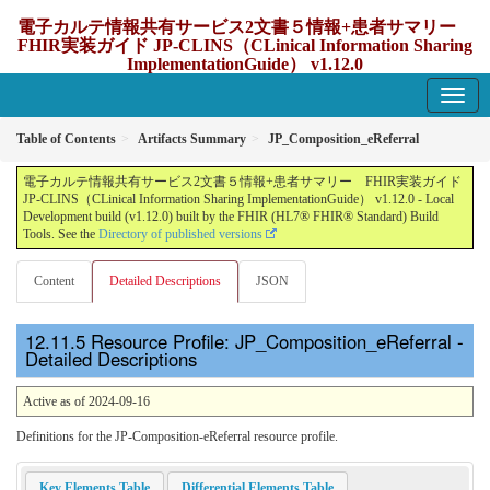
電子カルテ情報共有サービス2文書５情報+患者サマリー
FHIR実装ガイド JP-CLINS（CLinical Information Sharing
ImplementationGuide） v1.12.0
1.12.0 - update Japan
Table of Contents
Artifacts Summary
JP_Composition_eReferral
電子カルテ情報共有サービス2文書５情報+患者サマリー FHIR実装ガイド
JP-CLINS（CLinical Information Sharing ImplementationGuide） v1.12.0 - Local
Development build (v1.12.0) built by the FHIR (HL7® FHIR® Standard) Build
Tools. See the
Directory of published versions
Content
Detailed Descriptions
JSON
Resource Profile: JP_Composition_eReferral -
Detailed Descriptions
Active as of 2024-09-16
Definitions for the JP-Composition-eReferral resource profile.
Key Elements Table
Differential Elements Table