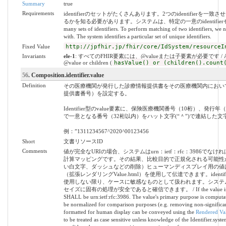
Summary
true
Requirements
identifierのセットがたくさんあります。2つのidentifierを
るかを知る必要があります。システムは、特定の一意のidentifierセット
many sets of identifiers. To perform matching of two identifiers, we 
with. The system identifies a particular set of unique identifiers.
Fixed Value
http://jpfhir.jp/fhir/core/IdSystem/resourceI
Invariants
ele-1
: すべてのFHIR要素には、@valueまたは子要素が必要です / All FHIR
@value or children (
hasValue() or (children().count
56
. Composition.identifier.value
Definition
その医療機関が発行した診療情報提供書をその医療機関内におい
提供書番号）を設定する。
Identifier型のvalue要素に、保険医療機関番号（10桁）、発
で一意となる番号（32桁以内）をハット文字(“＾”)で連結した
例：”1311234567^2020^00123456
Short
文書リソースID
Comments
値が完全なURIの場合、システムはurn：ietf：rfc：3986で
計算マッピングです。その結果、比較目的で正規化される可能性
い白文字、ダッシュなどの削除）ヒューマンディスプレイ用の値は
（拡張レンダリングValue.html）を使用して伝達できます。identifie
使用しない限り、ケースに敏感なものとして扱われます。システ
セイズに固有の処理が安全であると確信できます。 / If the value is a full 
SHALL be urn:ietf:rfc:3986. The value's primary purpose is computat
be normalized for comparison purposes (e.g. removing non-significant
formatted for human display can be conveyed using the
Rendered Val
to be treated as case sensitive unless knowledge of the Identifier.syst