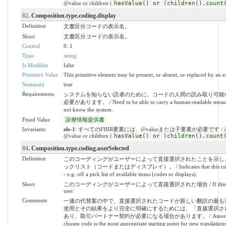
@value or children (
hasValue() or (children().count
82
. Composition.type.coding.display
Definition
文書区分コードの表示名。
Short
文書区分コードの表示名。
Control
0..1
Type
string
Is Modifier
false
Primitive Value
This primitive element may be present, or absent, or replaced by an e
Summary
true
Requirements
システムを知らない読者のために、コードの人間の読み取り可能
必要があります。 / Need to be able to carry a human-readable meaning 
not know the system.
Fixed Value
診療情報提供書
Invariants
ele-1
: すべてのFHIR要素には、@valueまたは子要素が必要です / All FHIR
@value or children (
hasValue() or (children().count
84
. Composition.type.coding.userSelected
Definition
このコーディングがユーザーによって直接選択されたことを示し
ックリスト（コードまたはディスプレイ）。 / Indicates that this coding wa
- e.g. off a pick list of available items (codes or displays).
Short
このコーディングがユーザーによって直接選択された場合 / If this coding wa
user
Comments
一連の代替案の中で、直接選択されたコードが新しい翻訳の最も
使用とその結果をより完全に明確にするためには、「直接選択さ
あり、取引パートナー契約が必要になる場合があります。 / Amongst a set of a
chosen code is the most appropriate starting point for new translatio