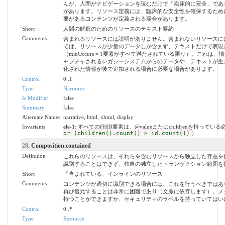
んが、人間がナビゲーションを読むだけで「臨床的に安全」であ
があります。リソース定義には、臨床的な安全性を確保するため
要があるコンテンツが定義される場合があります。
Short
人間の解釈のためのリソースのテキスト要約
Comments
含まれるリソースには説明がありません。含まれないリソースに
ては、リソースが少量のデータしか含まず、テキストだけで表現
（minOccurs = 1要素がすべて満たされている限り）。これ
ャプチャされるレガシーシステムからのデータや、テキストが生
化された情報が後で追加される場合に必要な場合があります。
Control
0..1
Type
Narrative
Is Modifier
false
Summary
false
Alternate Names
narrative, html, xhtml, display
Invariants
ele-1
: すべてのFHIR要素は、@valueまたはchildrenを持ってい
or (children().count() > id.count())
)
28
. Composition.contained
Definition
これらのリソースは、それらを含むリソースから独立した存在を
識別することはできず、独自の独立したトランザクション範囲を
Short
「含まれている、インラインのリソース」
Comments
コンテンツが適切に識別できる場合には、これを行うべきではあ
再び復元することは非常に困難であり（文脈に依存します）、メ
持つことができますが、セキュリティのラベルを持っていてはい
Control
0..*
Type
Resource