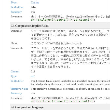
Type
Coding
Is Modifier
false
Summary
true
Invariants
ele-1
: すべてのFHIR要素は、@valueまたはchildrenを持ってい
or (children().count() > id.count())
)
22
. Composition.implicitRules
Definition
リソース構築時に遵守された一連のルールを指すものであり、コ
る必要があります。しばしば、特別なルールを定義する実装ガイ
を含むものです。
Short
このコンテンツが作成されたルールセット
Comments
このルールセットを主張することで、取引先の限られた集団にし
ず、長期的にはデータの有用性が制限されます。しかしながら、
高度に分断化しており、一般的に計算可能な形式でデータを定義
いません。できる限り、実装者および/または仕様ライターはこ
使用する場合、URLは、そのナラティブとともに他のプロファ
イドを定義する参照となります。
Control
0..1
Type
uri
Is Modifier
true because This element is labeled as a modifier because the implici
knowledge about the resource that modifies it's meaning or interpreta
Primitive Value
This primitive element may be present, or absent, or replaced by an e
Summary
true
Invariants
ele-1
: すべてのFHIR要素は、@valueまたはchildrenを持ってい
or (children().count() > id.count())
)
24
. Composition.language