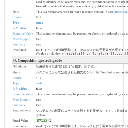
used to identify code system versions, the recommendation is to use t
format) on which that version was officially published as the version 
Note
This is a business version Id, not a resource version Id (see
discussion
Control
0..1
Type
string
Is Modifier
false
Primitive Value
This primitive element may be present, or absent, or replaced by an e
Must Support
true
Summary
true
Invariants
ele-1
: すべてのFHIR要素には、@valueまたは子要素が必要です / All FHIR
@value or children (
hasValue() or (children().count
80
. Composition.type.coding.code
Definition
診療情報提供書"57133-1"を指定。固定値。
Short
システムによって定義された構文のシンボル / Symbol in syntax defined
Control
1..1
Type
code
Is Modifier
false
Primitive Value
This primitive element may be present, or absent, or replaced by an e
Must Support
true
Summary
true
Requirements
システム内の特定のコードを参照する必要があります。 / Need to refer to a 
system.
Fixed Value
57133-1
Invariants
ele-1
: すべてのFHIR要素には、@valueまたは子要素が必要です / All FHIR