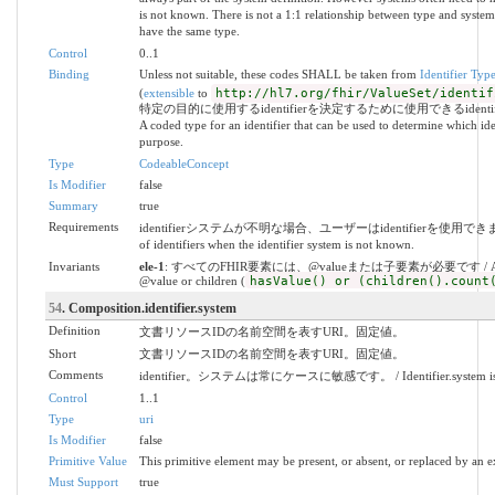
is not known. There is not a 1:1 relationship between type and system
have the same type.
Control
0..1
Binding
Unless not suitable, these codes SHALL be taken from
Identifier Typ
(
extensible
to
http://hl7.org/fhir/ValueSet/identif
特定の目的に使用するidentifierを決定するために使用できるident
A coded type for an identifier that can be used to determine which iden
purpose.
Type
CodeableConcept
Is Modifier
false
Summary
true
Requirements
identifierシステムが不明な場合、ユーザーはidentifierを使用できます。 / A
of identifiers when the identifier system is not known.
Invariants
ele-1
: すべてのFHIR要素には、@valueまたは子要素が必要です / All FHIR
@value or children (
hasValue() or (children().count
54
. Composition.identifier.system
Definition
文書リソースIDの名前空間を表すURI。固定値。
Short
文書リソースIDの名前空間を表すURI。固定値。
Comments
identifier。システムは常にケースに敏感です。 / Identifier.system is alwa
Control
1..1
Type
uri
Is Modifier
false
Primitive Value
This primitive element may be present, or absent, or replaced by an e
Must Support
true