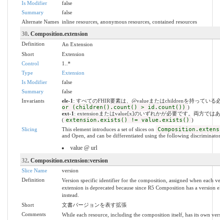
Is Modifier
false
Summary
false
Alternate Names
inline resources, anonymous resources, contained resources
30
. Composition.extension
Definition
An Extension
Short
Extension
Control
1..*
Type
Extension
Is Modifier
false
Summary
false
Invariants
ele-1
: すべてのFHIR要素は、@valueまたはchildrenを持ってい
or (children().count() > id.count())
)
ext-1
: extensionまたはvalue[x]のいずれかが必要です。両方で
(
extension.exists() != value.exists()
)
Slicing
This element introduces a set of slices on
Composition.extens
and Open, and can be differentiated using the following discriminator
value @ url
32
. Composition.extension:version
Slice Name
version
Definition
Version specific identifier for the composition, assigned when each ve
extension is deprecated because since R5 Composition has a version 
instead.
Short
文書バージョンを表す拡張
Comments
While each resource, including the composition itself, has its own versi