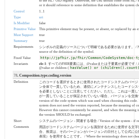
to the HL7 OID registry. Otherwise, the URI should come from HL7's 
or it should reference to some definition that establishes the system 
Control
1..1
Type
uri
Is Modifier
false
Primitive Value
This primitive element may be present, or absent, or replaced by an e
Must Support
true
Summary
true
Requirements
シンボルの定義のソースについて明確である必要があります。 / Need to be 
source of the definition of the symbol.
Fixed Value
http://jpfhir.jp/fhir/Common/CodeSystem/doc-t
Invariants
ele-1
: すべてのFHIR要素には、@valueまたは子要素が必要です / All FHIR
@value or children (
hasValue() or (children().count
78
. Composition.type.coding.version
Definition
このコードを選択するときに使用されたコードシステムのバージ
ン全体で一貫しているため、適切にメンテナンスしたコードシス
を必要としないことに注意してください。ただし、これは一貫し
が一貫していることが保証されていない場合、バージョンを交換する
version of the code system which was used when choosing this code. 
system does not need the version reported, because the meaning of cod
However this cannot consistently be assured, and when the meaning is
the version SHOULD be exchanged.
Short
システムのバージョン - 関連する場合 / Version of the system - if rel
Comments
用語がコードシステムバージョンを識別するために使用する文字
合、推奨は、そのバージョンがバージョンの日付として公式に公開
表現）を使用することです。 / Where the terminology does not clearly de