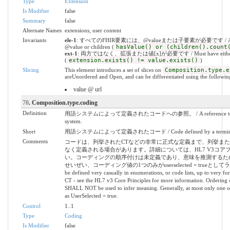
Type
Extension
Is Modifier
false
Summary
false
Alternate Names
extensions, user content
Invariants
ele-1
: すべてのFHIR要素には、@valueまたは子要素が必要です / All FHIR
@value or children (
hasValue() or (children().count
ext-1
: 両方ではなく、拡張または値[x]が必要です / Must have either extens
(
extension.exists() != value.exists()
)
Slicing
This element introduces a set of slices on
Composition.type.e
areUnordered and Open, and can be differentiated using the following
value @ url
70
. Composition.type.coding
Definition
用語システムによって定義されたコードへの参照。 / A reference to a code 
system.
Short
用語システムによって定義されたコード / Code defined by a terminol
Comments
コードは、列挙されたCTなどの非常に正式な定義まで、列挙ま
なく定義される場合があります。詳細については、HL7 V3コア
い。コーディングの順序付けは未定義であり、意味を推測するた
せいぜい、コーディング値の1つのみがuserselected = trueとしてラ
be defined very casually in enumerations, or code lists, up to very 
CT - see the HL7 v3 Core Principles for more information. Ordering 
SHALL NOT be used to infer meaning. Generally, at most only one of 
as UserSelected = true.
Control
1..1
Type
Coding
Is Modifier
false