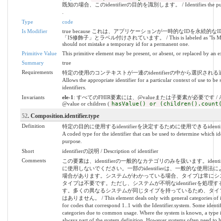
既知の場合、このidentifierの目的を識別します。 / Identifies the purpose f
.
Type
code
Is Modifier
true because これは、アプリケーションが一時的なIDを永続
「IS修飾子」とラベル付けされています。 / This is labeled as "Is Modifie
should not mistake a temporary id for a permanent one.
Primitive Value
This primitive element may be present, or absent, or replaced by an e
Summary
true
Requirements
特定の使用のコンテキストが一連のidentifierの中から選択される適切な
Allows the appropriate identifier for a particular context of use to be
identifiers.
Invariants
ele-1
: すべてのFHIR要素には、@valueまたは子要素が必要です / All FHIR
@value or children (
hasValue() or (children().count
52
. Composition.identifier.type
Definition
特定の目的に使用するidentifierを決定するために使用できるident
A coded type for the identifier that can be used to determine which iden
purpose.
Short
identifierの説明 / Description of identifier
Comments
この要素は、identifierの一般的なカテゴリのみを扱います。iden
に使用しないでください。一部のidentifierは、一般的な使用
場合があります。システムがわかっている場合、タイプは常にシ
タイプは不要です。ただし、システムが不明なidentifierを処
す。多くの異なるシステムが同じタイプを持っているため、タイ
はありません。 / This element deals only with general categories of id
for codes that correspond 1..1 with the Identifier.system. Some identif
categories due to common usage. Where the system is known, a type i
always part of the system definition. However systems often need to h