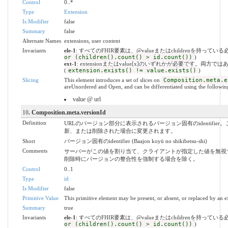
Control
0..*
Type
Extension
Is Modifier
false
Summary
false
Alternate Names
extensions, user content
Invariants
ele-1
: すべてのFHIR要素は、@valueまたはchildrenを持ってい
or (children().count() > id.count())
)
ext-1
: extensionまたはvalue[x]のいずれかが必要です。両方で
(
extension.exists() != value.exists()
)
Slicing
This element introduces a set of slices on
Composition.meta.e
areUnordered and Open, and can be differentiated using the following
value @ url
10
. Composition.meta.versionId
Definition
URLのバージョン部分に表示されるバージョン固有のidentifie
新、または削除された場合に変更されます。
Short
バージョン固有のidentifier (Baajon koyū no shikibetsu-shi)
Comments
サーバーがこの値を割り当て、クライアントが指定した値を無視
削除時にバージョンの整合性を強制する場合を除く。
Control
0..1
Type
id
Is Modifier
false
Primitive Value
This primitive element may be present, or absent, or replaced by an e
Summary
true
Invariants
ele-1
: すべてのFHIR要素は、@valueまたはchildrenを持ってい
or (children().count() > id.count())
)