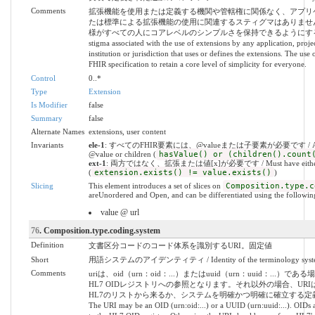
Comments
拡張機能を使用または定義する機関や管轄権に関係なく、アプリ
たは標準による拡張機能の使用に関連するスティグマはありません
様がすべての人にコアレベルのシンプルさを保持できるようにするものです。 
stigma associated with the use of extensions by any application, projec
institution or jurisdiction that uses or defines the extensions. The use 
FHIR specification to retain a core level of simplicity for everyone.
Control
0..*
Type
Extension
Is Modifier
false
Summary
false
Alternate Names
extensions, user content
Invariants
ele-1
: すべてのFHIR要素には、@valueまたは子要素が必要です / All FHIR
@value or children (
hasValue() or (children().count
ext-1
: 両方ではなく、拡張または値[x]が必要です / Must have either extens
(
extension.exists() != value.exists()
)
Slicing
This element introduces a set of slices on
Composition.type.c
areUnordered and Open, and can be differentiated using the following
value @ url
76
. Composition.type.coding.system
Definition
文書区分コードのコード体系を識別するURI。固定値
Short
用語システムのアイデンティティ / Identity of the terminology syst
Comments
uriは、oid（urn：oid：...）またはuuid（urn：uuid：...）
HL7 OIDレジストリへの参照となります。それ以外の場合、URIは
HL7のリストから来るか、システムを明確かつ明確に確立する定義
The URI may be an OID (urn:oid:...) or a UUID (urn:uuid:...). OID