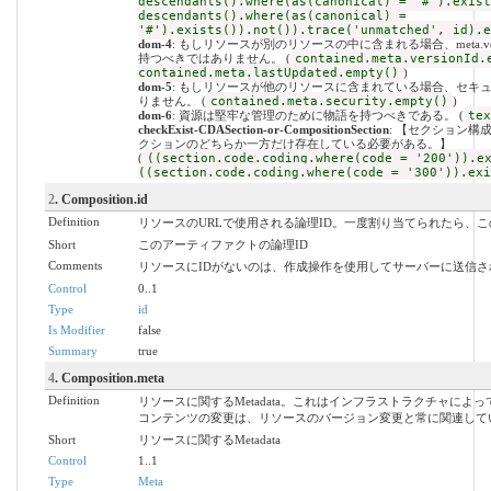
descendants().where(as(canonical) = '#').exist
descendants().where(as(canonical) =
'#').exists()).not()).trace('unmatched', id).e
dom-4
: もしリソースが別のリソースの中に含まれる場合、meta.versionI
持つべきではありません。 (
contained.meta.versionId.
contained.meta.lastUpdated.empty()
)
dom-5
: もしリソースが他のリソースに含まれている場合、セキ
りません。 (
contained.meta.security.empty()
)
dom-6
: 資源は堅牢な管理のために物語を持つべきである。 (
tex
checkExist-CDASection-or-CompositionSection
: 【セクション構
クションのどちらか一方だけ存在している必要がある。】
(
((section.code.coding.where(code = '200')).e
((section.code.coding.where(code = '300')).exi
2
. Composition.id
Definition
リソースのURLで使用される論理ID。一度割り当てられたら、
Short
このアーティファクトの論理ID
Comments
リソースにIDがないのは、作成操作を使用してサーバーに送信
Control
0..1
Type
id
Is Modifier
false
Summary
true
4
. Composition.meta
Definition
リソースに関するMetadata。これはインフラストラクチャによ
コンテンツの変更は、リソースのバージョン変更と常に関連して
Short
リソースに関するMetadata
Control
1..1
Type
Meta