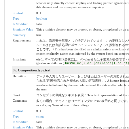
what exactly 'directly chosen' implies, and trading partner agreement 
this element and its consequences more completely.
Control
0..1
Type
boolean
Is Modifier
false
Primitive Value
This primitive element may be present, or absent, or replaced by an e
Summary
true
Requirements
これは、臨床安全基準として特定されています - この正確なシス
ルールまたは言語処理に基づいてシステムによって推測されるの
ことです。 / This has been identified as a clinical safety criterium - th
chosen explicitly, rather than inferred by the system based on some r
Invariants
ele-1
: すべてのFHIR要素には、@valueまたは子要素が必要です / All FHIR
@value or children (
hasValue() or (children().count
86
. Composition.type.text
Definition
データを入力したユーザー、および/またはユーザーの意図され
られる/選択/発言された概念の人間の言語表現。 / A human language represe
seen/selected/uttered by the user who entered the data and/or which r
the user.
Short
コンセプトの単純なテキスト表現 / Plain text representation of the c
Comments
多くの場合、テキストはコーディングの1つの表示名と同じです。 / Very often
as a displayName of one of the codings.
Control
0..1
Type
string
Is Modifier
false
Primitive Value
This primitive element may be present, or absent, or replaced by an e