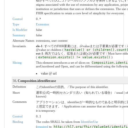
様がすべての人にコアレベルのシンプルさを保持できるようにするものです。 
stigma associated with the use of extensions by any application, projec
institution or jurisdiction that uses or defines the extensions. The use 
FHIR specification to retain a core level of simplicity for everyone.
Control
0..*
Type
Extension
Is Modifier
false
Summary
false
Alternate Names
extensions, user content
Invariants
ele-1
: すべてのFHIR要素には、@valueまたは子要素が必要です / All FHIR
@value or children (
hasValue() or (children().count
ext-1
: 両方ではなく、拡張または値[x]が必要です / Must have either extens
(
extension.exists() != value.exists()
)
Slicing
This element introduces a set of slices on
Composition.identi
areUnordered and Open, and can be differentiated using the following
value @ url
50
. Composition.identifier.use
Definition
このidentifierの目的。 / The purpose of this identifier.
Short
通常|公式|一時的|セカンダリ|古い（知られている場合） / usual | official | te
known)
Comments
アプリケーションは、identifierが一時的なものであると明示
と想定できます。 / Applications can assume that an identifier is permanen
it is temporary.
Control
0..1
Binding
The codes SHALL be taken from
IdentifierUse
(
required
to
http://hl7.org/fhir/ValueSet/identifi