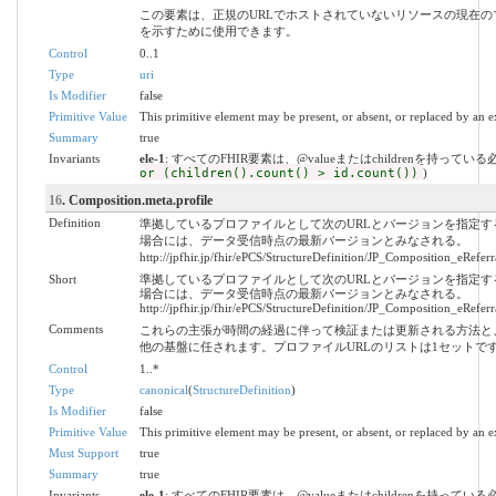
この要素は、正規のURLでホストされていないリソースの現在
を示すために使用できます。
Control
0..1
Type
uri
Is Modifier
false
Primitive Value
This primitive element may be present, or absent, or replaced by an e
Summary
true
Invariants
ele-1
: すべてのFHIR要素は、@valueまたはchildrenを持ってい
or (children().count() > id.count())
)
16
. Composition.meta.profile
Definition
準拠しているプロファイルとして次のURLとバージョンを指定
場合には、データ受信時点の最新バージョンとみなされる。
http://jpfhir.jp/fhir/ePCS/StructureDefinition/JP_Composition_eReferra
Short
準拠しているプロファイルとして次のURLとバージョンを指定
場合には、データ受信時点の最新バージョンとみなされる。
http://jpfhir.jp/fhir/ePCS/StructureDefinition/JP_Composition_eReferra
Comments
これらの主張が時間の経過に伴って検証または更新される方法と
他の基盤に任されます。プロファイルURLのリストは1セットで
Control
1..*
Type
canonical
(
StructureDefinition
)
Is Modifier
false
Primitive Value
This primitive element may be present, or absent, or replaced by an e
Must Support
true
Summary
true
Invariants
ele-1
: すべてのFHIR要素は、@valueまたはchildrenを持ってい