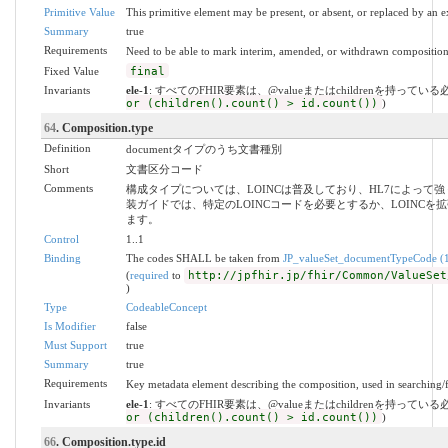
Primitive Value
This primitive element may be present, or absent, or replaced by an e
Summary
true
Requirements
Need to be able to mark interim, amended, or withdrawn compositio
Fixed Value
final
Invariants
ele-1
: すべてのFHIR要素は、@valueまたはchildrenを持ってい
or (children().count() > id.count())
)
64
. Composition.type
Definition
documentタイプのうち文書種別
Short
文書区分コード
Comments
構成タイプについては、LOINCは普及しており、HL7によって
装ガイドでは、特定のLOINCコードを必要とするか、LOINC
ます。
Control
1..1
Binding
The codes SHALL be taken from
JP_valueSet_documentTypeCode (1
(
required
to
http://jpfhir.jp/fhir/Common/ValueSet
)
Type
CodeableConcept
Is Modifier
false
Must Support
true
Summary
true
Requirements
Key metadata element describing the composition, used in searching/fi
Invariants
ele-1
: すべてのFHIR要素は、@valueまたはchildrenを持ってい
or (children().count() > id.count())
)
66
. Composition.type.id