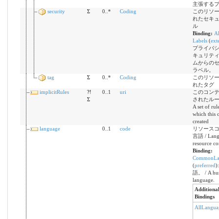
主張する
security
Σ
0..*
Coding
このリソ
れたセキ
ル
Binding:
Al
Labels
(
ext
プライバ
キュリテ
ムからの
ラベル。
tag
Σ
0..*
Coding
このリソ
れたタグ
implicitRules
?!
0..1
uri
このコン
Σ
されたルー
A set of rul
which this 
created
language
0..1
code
リソース
言語 / Langu
resource co
Binding:
CommonLa
(
preferred
)
語。 / A h
language.
Additiona
Bindings
AllLangua