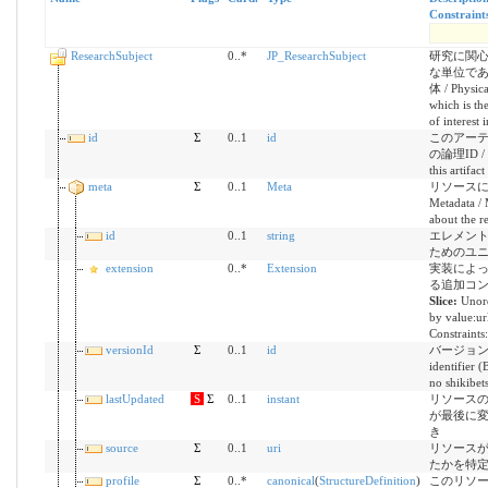
Constraint
ResearchSubject
0..*
JP_ResearchSubject
研究に関
な単位で
体 / Physica
which is th
of interest 
id
Σ
0..1
id
このアー
の論理ID / Lo
this artifact
meta
Σ
0..1
Meta
リソース
Metadata / 
about the r
id
0..1
string
エレメン
ためのユニ
extension
0..*
Extension
実装によ
る追加コ
Slice:
Unor
by value:ur
Constraints
versionId
Σ
0..1
id
バージョ
identifier 
no shikibet
lastUpdated
S
Σ
0..1
instant
リソース
が最後に
き
source
Σ
0..1
uri
リソース
たかを特
profile
Σ
0..*
canonical
(
StructureDefinition
)
このリソ