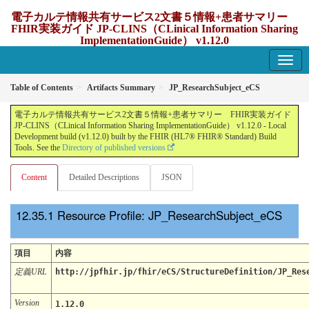
電子カルテ情報共有サービス2文書５情報+患者サマリー
FHIR実装ガイド JP-CLINS（CLinical Information Sharing
ImplementationGuide） v1.12.0
1.12.0 - update Japan
Table of Contents
Artifacts Summary
JP_ResearchSubject_eCS
電子カルテ情報共有サービス2文書５情報+患者サマリー FHIR実装ガイド
JP-CLINS（CLinical Information Sharing ImplementationGuide） v1.12.0 - Local
Development build (v1.12.0) built by the FHIR (HL7® FHIR® Standard) Build
Tools. See the
Directory of published versions
Content
Detailed Descriptions
JSON
Resource Profile: JP_ResearchSubject_eCS
項目
内容
定義URL
http://jpfhir.jp/fhir/eCS/StructureDefinition/JP_Res
Version
1.12.0