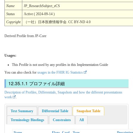
Name
JP_ResearchSubject_eCS
Status
Active ( 2024-09-14 )
Copyright
（一社）日本医療情報学会. CC BY-ND 4.0
Derived Profile from JP-Core
Usages:
This Profile is not used by any profiles in this Implementation Guide
You can also check for
usages in the FHIR IG Statistics
プロファイル詳細
Description of Profiles, Differentials, Snapshots and how the different presentations
work
.
Text Summary
Differential Table
Snapshot Table
Terminology Bindings
Constraints
All
Name
Flags
Card.
Type
Descriptio