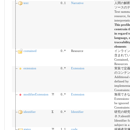
text
0..1
Narrative
人間の解
ソースのテ
Text summa
resource, 
interpretati
This profil
constrain t
in regard t
language, 
traceabilit
elements
contained
0..*
Resource
インライ
含まれてい
Contained, 
Resources
extension
0..*
Extension
実装で定
のコンテンツ
Additional 
defined by
implementa
Constraints
modifierExtension
?!
0..*
Extension
無視できな
Extensions 
be ignored
Constraints
identifier
Σ
0..*
Identifier
研究の研
ネスidentifie
Identifier f
subject in a
status
?!
1..1
code
候補者|対