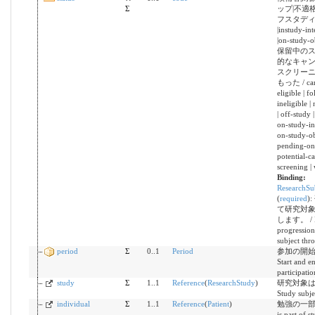
Σ
ップ|不適格
フスタディ|o
|instudy-in
|on-study-o
保留中のス
的なキャン
スクリーニ
もった / cand
eligible | f
ineligible |
| off-study 
on-study-in
on-study-ob
pending-on-
potential-ca
screening |
Binding:
ResearchSub
(
required
)
:
て研究対
します。 / In
progression
subject thr
period
Σ
0..1
Period
参加の開始
Start and e
participatio
study
Σ
1..1
Reference
(
ResearchStudy
)
研究対象は
Study subjec
individual
Σ
1..1
Reference
(
Patient
)
勉強の一部で
is part of s