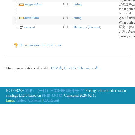
assignedArm
0..1
string
どの道をた
What path 
followed
actualArm
0..1
string
どの道が続
What path 
consent
0..1
Reference
(
Consent
)
研究に参
合意 / Agre
participate 
Documentation for this format
Other representations of profile:
CSV
,
Excel
,
Schematron
IG © 2023+
管理：（一社）日本医療情報学会.
. Package clinical-information-
sharing#1.12.0 based on
FHIR 4.0.1
. Generated
2026-02-15
Links:
Table of Contents
|
QA Report