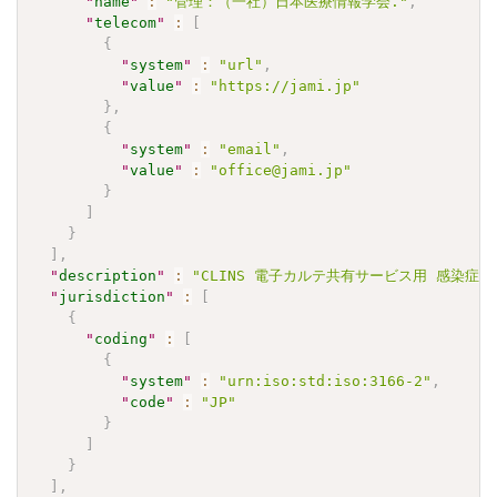
"
name
"
:
"管理：（一社）日本医療情報学会."
,
"
telecom
"
:
[
{
"
system
"
:
"url"
,
"
value
"
:
"https://jami.jp"
}
,
{
"
system
"
:
"email"
,
"
value
"
:
"office@jami.jp"
}
]
}
]
,
"
description
"
:
"CLINS 電子カルテ共有サービス用 感染症検査
"
jurisdiction
"
:
[
{
"
coding
"
:
[
{
"
system
"
:
"urn:iso:std:iso:3166-2"
,
"
code
"
:
"JP"
}
]
}
]
,