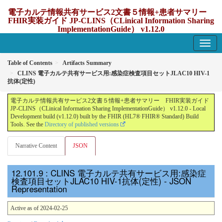
電子カルテ情報共有サービス2文書５情報+患者サマリー
FHIR実装ガイド JP-CLINS（CLinical Information Sharing
ImplementationGuide） v1.12.0
1.12.0 - update Japan
Table of Contents
Artifacts Summary
CLINS 電子カルテ共有サービス用:感染症検査項目セットJLAC10 HIV-1
抗体(定性)
電子カルテ情報共有サービス2文書５情報+患者サマリー FHIR実装ガイド
JP-CLINS（CLinical Information Sharing ImplementationGuide） v1.12.0 - Local
Development build (v1.12.0) built by the FHIR (HL7® FHIR® Standard) Build
Tools. See the
Directory of published versions
Narrative Content
JSON
: CLINS 電子カルテ共有サービス用:感染症
検査項目セットJLAC10 HIV-1抗体(定性) - JSON
Representation
Active as of 2024-02-25