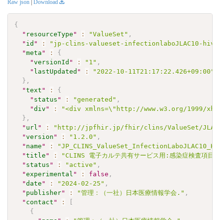
Raw json
|
Download
{
"
resourceType
"
:
"ValueSet"
,
"
id
"
:
"jp-clins-valueset-infectionlaboJLAC10-hiv1
"
meta
"
:
{
"
versionId
"
:
"1"
,
"
lastUpdated
"
:
"2022-10-11T21:17:22.426+09:00"
}
,
"
text
"
:
{
"
status
"
:
"generated"
,
"
div
"
:
"<div xmlns=\"http://www.w3.org/1999/xht
}
,
"
url
"
:
"http://jpfhir.jp/fhir/clins/ValueSet/JLAC
"
version
"
:
"1.2.0"
,
"
name
"
:
"JP_CLINS_ValueSet_InfectionLaboJLAC10_HI
"
title
"
:
"CLINS 電子カルテ共有サービス用:感染症検査項目セット
"
status
"
:
"active"
,
"
experimental
"
:
false
,
"
date
"
:
"2024-02-25"
,
"
publisher
"
:
"管理：（一社）日本医療情報学会."
,
"
contact
"
:
[
{