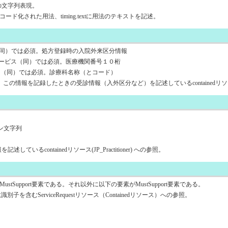
す処方指示の文字列表現。
ing.codeにコード化された用法、timing.textに用法のテキストを記述。
報共有サービス（同）では必須。処方登録時の入院外来区分情報
電子カルテ情報共有サービス（同）では必須。医療機関番号１０桁
情報共有サービス（同）では必須。診療科名称（とコード）
。この情報を記録したときの受診情報（入外区分など）を記述しているcontainedリソース(JP
ジョン文字列
しているcontainedリソース(JP_Practitioner) への参照。
upport要素である。それ以外に以下の要素がMustSupport要素である。
子を含むServiceRequestリソース（Containedリソース）への参照。