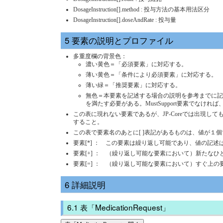
DosageInstruction[].method : 投与方法の基本用法区分
DosageInstruction[].doseAndRate : 投与量
要素の説明とプロファイル
多重度欄の背景色：
濃い黄色＝「必須要素」に対応する。
薄い黄色＝「条件により必須要素」に対応する。
薄い緑＝「推奨要素」に対応する。
無色＝本要素を記述する場合の説明を参考までに記載してい
を満たす必要がある。MustSupport要素で
この表に現れない要素であるが、JP-Coreでは出現し
すること。
この表で要素名のあとに[ ]表記があるものは、値が１
要素[*] ： この要素は繰り返し可能であり、値の記述
要素[+] ： （繰り返し可能な要素において）新たな
要素[=] ： （繰り返し可能な要素において）すぐ上
詳細説明
表「MedicationRequest」