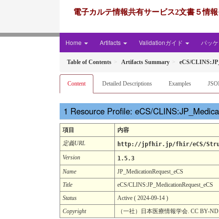
電子カルテ情報共有サービス2文書５情報+患者サマリー FH
Home
Artifacts
Validationガイド
パッケー
Table of Contents
Artifacts Summary
eCS/CLINS:JP_
Content
Detailed Descriptions
Examples
JSO
Resource Profile: eCS/CLINS:JP_Medic
項目
内容
定義URL
http://jpfhir.jp/fhir/eCS/Str
Version
1.5.3
Name
JP_MedicationRequest_eCS
Title
eCS/CLINS:JP_MedicationRequest_eCS
Status
Active ( 2024-09-14 )
Copyright
（一社）日本医療情報学会. CC BY-ND 4