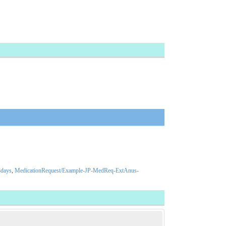
8days
,
MedicationRequest/Example-JP-MedReq-ExtAnus-