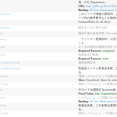
張「eCS_Department」
URL:
http://jpfhir.jp/fhir/eCS
Binding:
JP Core Department S
Identifier
このリソース情報の識別ID
ープ内の順序番号などを格納
Content/Rules for all slices
Identifier
処方オーダに対するID
uri
識別子値の名前空間 / The namespace
string
「リソース一意識別ID」の文字列。
こと。
code
オーダの現在の状態を示すコ
Required Pattern:
completed
code
投薬指示の意図
Required Pattern:
order
CodeableConcept
薬剤使用区分
CodeableConcept
医薬品コードと医薬品名称。ひとつ
る。
Coding
用語システムによって定義されたコード / C
Slice:
Unordered, Open by valu
Coding
用語システムによって定義されたコード / 
uri
YJコードを識別するsystem値
Fixed Value:
http://capstandar
code
システムによって定義された構文のシンボル 
Binding:
JP Core Medication YJ
string
医薬品名称。この名称は使用
る。
Coding
用語システムによって定義されたコード / 