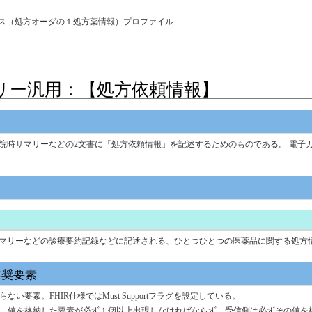
uestリソース（処方オーダの１処方薬情報）プロファイル
サマリー汎用：【処方依頼情報】
院時サマリーなどの2文書に「処方依頼情報」を記述するためのものである。 電子
マリーなどの診療要約記録などに記述される、ひとつひとつの医薬品に関する処方
推奨要素
要素。FHIR仕様ではMust Supportフラグを設定している。
を格納した要素が必ず１個以上出現しなければならず、受信側は必ずその値を格納しなけれ