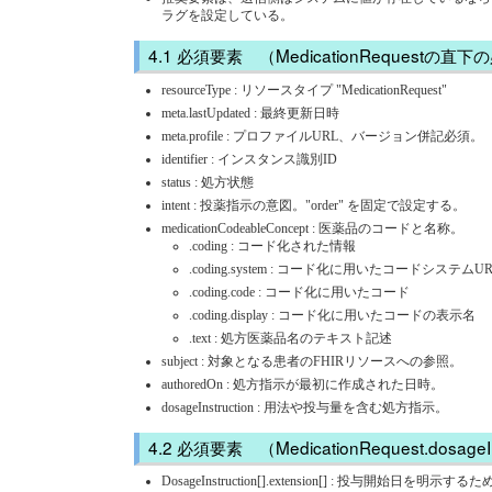
ラグを設定している。
必須要素 （MedicationRequestの直
resourceType : リソースタイプ "MedicationRequest"
meta.lastUpdated : 最終更新日時
meta.profile : プロファイルURL、バージョン併記必須。
identifier : インスタンス識別ID
status : 処方状態
intent : 投薬指示の意図。"order" を固定で設定する。
medicationCodeableConcept : 医薬品のコードと名称。
.coding : コード化された情報
.coding.system : コード化に用いたコードシステムUR
.coding.code : コード化に用いたコード
.coding.display : コード化に用いたコードの表示名
.text : 処方医薬品名のテキスト記述
subject : 対象となる患者のFHIRリソースへの参照。
authoredOn : 処方指示が最初に作成された日時。
dosageInstruction : 用法や投与量を含む処方指示。
必須要素 （MedicationRequest.dosag
DosageInstruction[].extension[] : 投与開始日を明