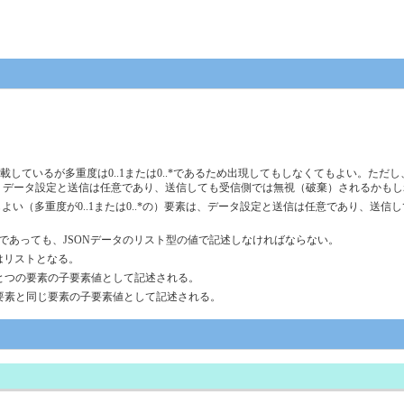
るが多重度は0..1または0..*であるため出現してもしなくてもよい。ただし、MustS
なければ、データ設定と送信は任意であり、送信しても受信側では無視（破棄）されるかも
てもよい（多重度が0..1または0..*の）要素は、データ設定と送信は任意であり、
個であっても、JSONデータのリスト型の値で記述しなければならない。
はリストとなる。
ひとつの要素の子要素値として記述される。
の要素と同じ要素の子要素値として記述される。