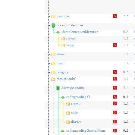
identifier
S
2
..
*
Slices for identifier
identifier:requestIdentifier
0
..
*
system
1
..
1
value
S
1
..
1
status
1
..
1
intent
1
..
1
category
S
0
..
*
medication[x]
S
1
..
1
Slices for coding
S
1
..
*
coding:codingYJ
S
0..1
system
S
1..
1
code
S
1..
1
display
S
1..
1
coding:codingGeneralName
S
0..1