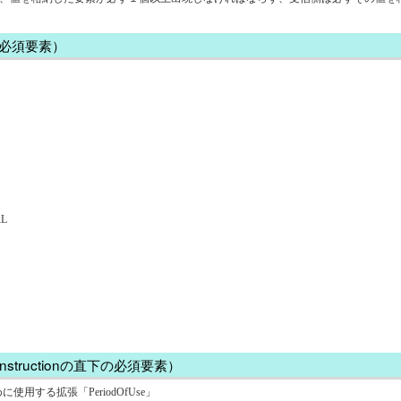
下の必須要素）
L
eInstructionの直下の必須要素）
示するために使用する拡張「PeriodOfUse」