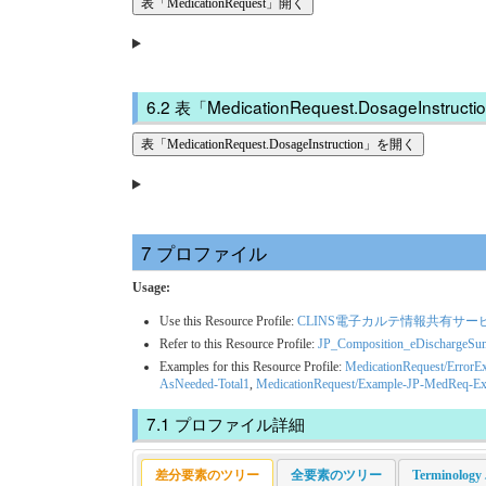
表「MedicationRequest」開く
表「MedicationRequest.DosageInstructi
表「MedicationRequest.DosageInstruction」を開く
プロファイル
Usage:
Use this Resource Profile:
CLINS電子カルテ情報共有サービス用:
Refer to this Resource Profile:
JP_Composition_eDischargeS
Examples for this Resource Profile:
MedicationRequest/ErrorE
AsNeeded-Total1
,
MedicationRequest/Example-JP-MedReq-Ext
プロファイル詳細
差分要素のツリー
全要素のツリー
Terminol