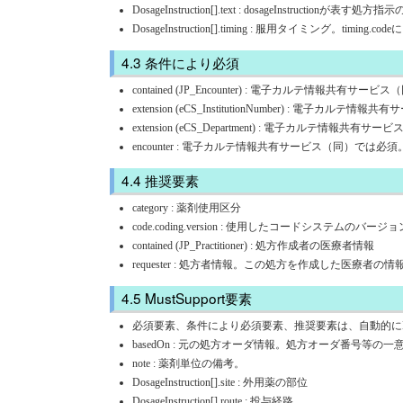
DosageInstruction[].text : dosageInstructionが表
DosageInstruction[].timing : 服用タイミング。tim
条件により必須
contained (JP_Encounter) : 電子カルテ情
extension (eCS_InstitutionNumber) : 
extension (eCS_Department) : 電子カルテ
encounter : 電子カルテ情報共有サービス（同）では必須
推奨要素
category : 薬剤使用区分
code.coding.version : 使用したコードシステムのバー
contained (JP_Practitioner) : 処方作成者の医療者情報
requester : 処方者情報。この処方を作成した医療者の情報を記述
MustSupport要素
必須要素、条件により必須要素、推奨要素は、自動的にMustS
basedOn : 元の処方オーダ情報。処方オーダ番号等の一意識別
note : 薬剤単位の備考。
DosageInstruction[].site : 外用薬の部位
DosageInstruction[].route : 投与経路