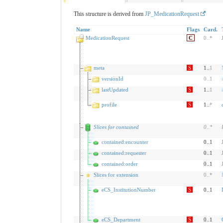
This structure is derived from
JP_MedicationRequest
Name
Flags
Card.
MedicationRequest
C
0
..
*
meta
S
1..
1
versionId
0
..
1
lastUpdated
S
1..
1
profile
S
1..
*
Slices for contained
0
..
*
contained:encounter
0..1
contained:requester
0..1
contained:order
0..1
Slices for extension
0
..
*
eCS_InstitutionNumber
S
0..1
eCS_Department
S
0..1