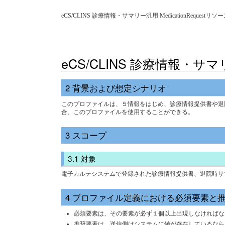
eCS/CLINS 診療情報・サマリー汎用 MedicationReq
eCS/CLINS 診療情報・
背景および想定シナリオ
このプロファイルは、５情報をはじめ、診療情報提供書や退
合、このプロファイルを使用することができる。
スコープ
対象
電子カルテシステムで登録された診療情報提供書、退院時サ
プロファイル定義における必須要素と
必須要素は、その要素が必ず１個以上出現しなければならない
推奨要素は、送信側はシステムに値が存在しているなら、値