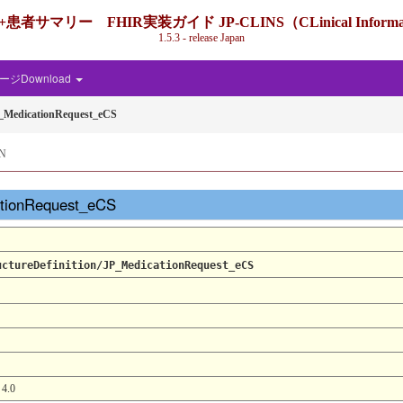
IR実装ガイド JP-CLINS（CLinical Information Shari
1.5.3 - release Japan
ジDownload
MedicationRequest_eCS
N
ationRequest_eCS
uctureDefinition/JP_MedicationRequest_eCS
.0