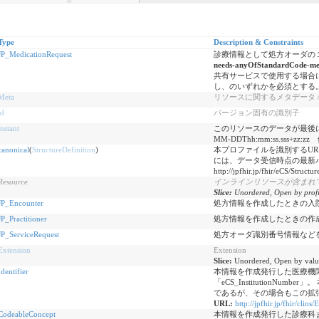
Type
Description & Constraints
JP_MedicationRequest
診療情報として処方オーダの
needs-anyOfStandardCode-me
共有サービスで使用する場合
し、のいずれかを必須とする
Meta
リソースに関するメタデータ / Metada
id
バージョン固有の識別子
instant
このリソースのデータが最後に
MM-DDThh:mm:ss.sss+zz:zz 例
canonical
(
StructureDefinition
)
本プロファイルを識別するU
には、データ受信時点の最新
http://jpfhir.jp/fhir/eCS/St
Resource
インラインリソースが含まれています / C
Slice:
Unordered, Open by profi
JP_Encounter
処方情報を作成したときの入院外
JP_Practitioner
処方情報を作成したときの作成医
JP_ServiceRequest
処方オーダ識別番号情報などをコン
Extension
Extension
Slice:
Unordered, Open by valu
Identifier
本情報を作成発行した医療機
「eCS_InstitutionNumb
であるが、その場合もこの拡
URL:
http://jpfhir.jp/fhir/cli
CodeableConcept
本情報を作成発行した診療科