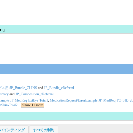
on」
JP_Bundle_CLINS
and
JP_Bundle_eReferral
ummary
and
JP_Composition_eReferral
xample-JP-MedReq-ExtEye-Total1
,
MedicationRequest/ErrorExample-JP-MedReq-PO-SID-2
Skin-Total2
...
Show 11 more
ogy バインディング
すべての制約