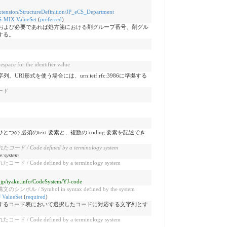
/Extension/StructureDefinition/JP_eCS_Department
S-MIX ValueSet
(
preferred
)
、および必要であれば処方箋における剤グループ番号、剤グル
する。
 for the identifier value
URI形式を使う場合には、urn:ietf:rfc:3986に準拠する
ード
の 必須のtext 要素と、複数の coding 要素を記述でき
ode defined by a terminology system
e:system
Code defined by a terminology system
d.jp/iyaku.info/CodeSystem/YJ-code
/ Symbol in syntax defined by the system
 ValueSet
(
required
)
するコード表において選択したコードに対応する文字列とす
Code defined by a terminology system