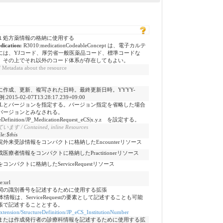
１処方薬情報の格納に使用する
dication:
R3010:medicationCodeableConcept は、電子カルテ
には、YJコード、厚労省一般医薬品コード、標準コードな
。その上でそれ以外のコード体系が存在してもよい。
ta about the resource
作成、更新、複写された日時。最終更新日時。YYYY-
:2015-02-07T13:28:17.239+09:00
RLとバージョンを指定する。バージョン指定を省略した場合
バージョンとみなされる。
ructureDefinition/JP_MedicationRequest_eCS|x.y.z を設定する。
ontained, inline Resources
le:$this
来受診情報をコンパクトに格納したEncounterリソース
療者情報をコンパクトに格納したPractitionerリソース
パクトに格納したServiceRequestリソース
e:url
関の識別番号を記述するために使用する拡張
er」。 本情報は、ServiceRequestの要素として記述することも可能
張で記述することとする。
ns/Extension/StructureDefinition/JP_eCS_InstitutionNumber
または作成発行者の診療科情報を記述するために使用する拡