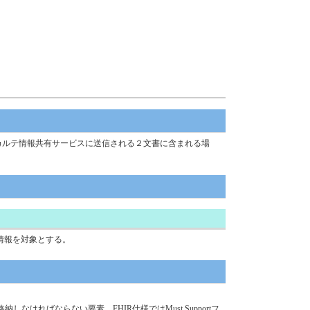
カルテ情報共有サービスに送信される２文書に含まれる場
情報を対象とする。
ばならない要素。FHIR仕様ではMust Supportフ