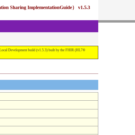
ng ImplementationGuide） v1.5.3
pment build (v1.5.3) built by the FHIR (HL7®