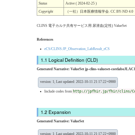
Status
Active ( 2024-02-25 )
Copyright
（一社）日本医療情報学会. CC BY-ND 
CLINS 電子カルテ共有サービス用 尿潜血(定性) ValueSet
References
eCS/CLINS:JP_Observation_LabResult_eCS
Logical Definition (CLD)
Generated Narrative: ValueSet jp-clins-valueset-corelaboJLAC
version: 1; Last updated: 2022-10-11 21:17:22+0900
Include codes from
http://jpfhir.jp/fhir/clins/C
Expansion
Generated Narrative: ValueSet
version: 1; Last updated: 2022-10-11 21:17:22+0900