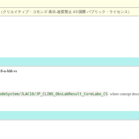
4.0 （クリエイティブ・コモンズ 表示-改変禁止 4.0 国際 パブリック・ライセンス）
10-u-bld-vs
odeSystem/JLAC10/JP_CLINS_ObsLabResult_CoreLabo_CS
where concept des