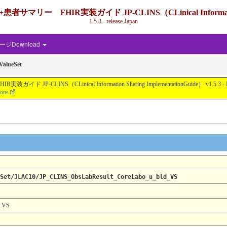
IR実装ガイド JP-CLINS（CLinical Information Shari
1.5.3 - release Japan
ジDownload
ValueSet
nical Information Sharing ImplementationGuide） v1.5.3 - Local Develo
ions
Set/JLAC10/JP_CLINS_ObsLabResult_CoreLabo_u_bld_VS
d_VS