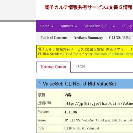
電子カルテ情報共有サービス2文書５情報+患者サマリー FH
Home
Artifacts
Validationガイド
パッケー
Table of Contents
Artifacts Summary
CLINS: U-Bld 
電子カルテ情報共有サービス2文書５情報+患者サマリー FHIR実装ガイド JP-CLINS（CLi
FHIR® Standard) Build Tools. See the
Directory of published vers
Narrative Content
JSON
ValueSet: CLINS: U-Bld ValueSet
項目
内容
定義URL
http://jpfhir.jp/fhir/clins/Value
Version
1.1.0a
Name
JP_CLINS_ValueSet_CoreLaboJLAC10_u_bl
Title
CLINS: U-Bld ValueSet