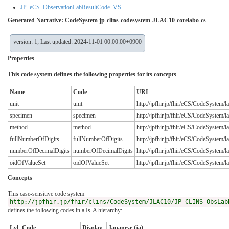
JP_eCS_ObservationLabResultCode_VS
Generated Narrative: CodeSystem jp-clins-codesystem-JLAC10-corelabo-cs
version: 1; Last updated: 2024-11-01 00:00:00+0900
Properties
This code system defines the following properties for its concepts
Name
Code
URI
unit
unit
http://jpfhir.jp/fhir/eCS/CodeSystem/
specimen
specimen
http://jpfhir.jp/fhir/eCS/CodeSystem
method
method
http://jpfhir.jp/fhir/eCS/CodeSystem
fullNumberOfDigits
fullNumberOfDigits
http://jpfhir.jp/fhir/eCS/CodeSystem/
numberOfDecimalDigits
numberOfDecimalDigits
http://jpfhir.jp/fhir/eCS/CodeSystem/
oidOfValueSet
oidOfValueSet
http://jpfhir.jp/fhir/eCS/CodeSystem
Concepts
This case-sensitive code system
http://jpfhir.jp/fhir/clins/CodeSystem/JLAC10/JP_CLINS_ObsLab
defines the following codes in a Is-A hierarchy:
Lvl
Code
Display
Japanese (ja)