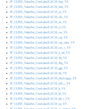
JP_CLINS_ValueSet_CoreLaboJLAC10_bnp_VS
JP_CLINS_ValueSet_CoreLaboJLAC10_bun_VS
JP_CLINS_ValueSet_CoreLaboJLAC10_ca_VS
JP_CLINS_ValueSet_CoreLaboJLAC10_che_VS
JP_CLINS_ValueSet_CoreLaboJLAC10_ck_VS
JP_CLINS_ValueSet_CoreLaboJLAC10_cl_VS
JP_CLINS_ValueSet_CoreLaboJLAC10_cre_VS
JP_CLINS_ValueSet_CoreLaboJLAC10_crp_VS
JP_CLINS_ValueSet_CoreLaboJLAC10_crp_class_VS
JP_CLINS_ValueSet_CoreLaboJLAC10_cys_c_VS
JP_CLINS_ValueSet_CoreLaboJLAC10_d_bil_VS
JP_CLINS_ValueSet_CoreLaboJLAC10_dd_VS
JP_CLINS_ValueSet_CoreLaboJLAC10_fbg_VS
JP_CLINS_ValueSet_CoreLaboJLAC10_ggt_VS
JP_CLINS_ValueSet_CoreLaboJLAC10_hb_VS
JP_CLINS_ValueSet_CoreLaboJLAC10_hba1cngsp_VS
JP_CLINS_ValueSet_CoreLaboJLAC10_hdl_c_VS
JP_CLINS_ValueSet_CoreLaboJLAC10_k_VS
JP_CLINS_ValueSet_CoreLaboJLAC10_ld_VS
JP_CLINS_ValueSet_CoreLaboJLAC10_ldl_c_VS
JP_CLINS_ValueSet_CoreLaboJLAC10_na_VS
JP_CLINS_ValueSet_CoreLaboJLAC10_nt_probnp_VS