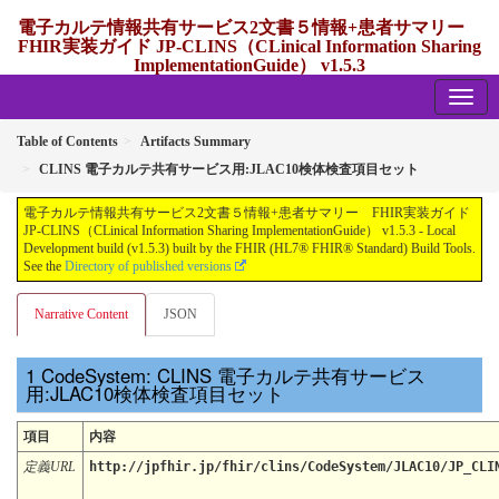
電子カルテ情報共有サービス2文書５情報+患者サマリー
FHIR実装ガイド JP-CLINS（CLinical Information Sharing
ImplementationGuide） v1.5.3
1.5.3 - release Japan
Table of Contents
Artifacts Summary
CLINS 電子カルテ共有サービス用:JLAC10検体検査項目セット
電子カルテ情報共有サービス2文書５情報+患者サマリー FHIR実装ガイド
JP-CLINS（CLinical Information Sharing ImplementationGuide） v1.5.3 - Local
Development build (v1.5.3) built by the FHIR (HL7® FHIR® Standard) Build Tools.
See the
Directory of published versions
Narrative Content
JSON
CodeSystem: CLINS 電子カルテ共有サービス
用:JLAC10検体検査項目セット
項目
内容
定義URL
http://jpfhir.jp/fhir/clins/CodeSystem/JLAC10/JP_CLI