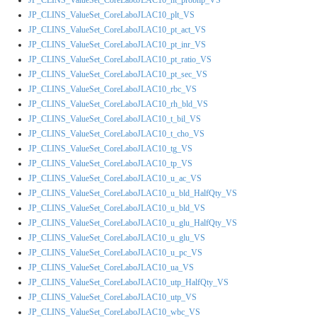
JP_CLINS_ValueSet_CoreLaboJLAC10_plt_VS
JP_CLINS_ValueSet_CoreLaboJLAC10_pt_act_VS
JP_CLINS_ValueSet_CoreLaboJLAC10_pt_inr_VS
JP_CLINS_ValueSet_CoreLaboJLAC10_pt_ratio_VS
JP_CLINS_ValueSet_CoreLaboJLAC10_pt_sec_VS
JP_CLINS_ValueSet_CoreLaboJLAC10_rbc_VS
JP_CLINS_ValueSet_CoreLaboJLAC10_rh_bld_VS
JP_CLINS_ValueSet_CoreLaboJLAC10_t_bil_VS
JP_CLINS_ValueSet_CoreLaboJLAC10_t_cho_VS
JP_CLINS_ValueSet_CoreLaboJLAC10_tg_VS
JP_CLINS_ValueSet_CoreLaboJLAC10_tp_VS
JP_CLINS_ValueSet_CoreLaboJLAC10_u_ac_VS
JP_CLINS_ValueSet_CoreLaboJLAC10_u_bld_HalfQty_VS
JP_CLINS_ValueSet_CoreLaboJLAC10_u_bld_VS
JP_CLINS_ValueSet_CoreLaboJLAC10_u_glu_HalfQty_VS
JP_CLINS_ValueSet_CoreLaboJLAC10_u_glu_VS
JP_CLINS_ValueSet_CoreLaboJLAC10_u_pc_VS
JP_CLINS_ValueSet_CoreLaboJLAC10_ua_VS
JP_CLINS_ValueSet_CoreLaboJLAC10_utp_HalfQty_VS
JP_CLINS_ValueSet_CoreLaboJLAC10_utp_VS
JP_CLINS_ValueSet_CoreLaboJLAC10_wbc_VS