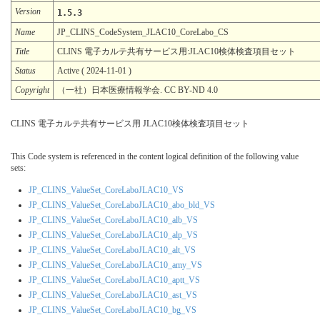
Version
1.5.3
Name
JP_CLINS_CodeSystem_JLAC10_CoreLabo_CS
Title
CLINS 電子カルテ共有サービス用:JLAC10検体検査項目セット
Status
Active ( 2024-11-01 )
Copyright
（一社）日本医療情報学会. CC BY-ND 4.0
CLINS 電子カルテ共有サービス用 JLAC10検体検査項目セット
This Code system is referenced in the content logical definition of the following value
sets:
JP_CLINS_ValueSet_CoreLaboJLAC10_VS
JP_CLINS_ValueSet_CoreLaboJLAC10_abo_bld_VS
JP_CLINS_ValueSet_CoreLaboJLAC10_alb_VS
JP_CLINS_ValueSet_CoreLaboJLAC10_alp_VS
JP_CLINS_ValueSet_CoreLaboJLAC10_alt_VS
JP_CLINS_ValueSet_CoreLaboJLAC10_amy_VS
JP_CLINS_ValueSet_CoreLaboJLAC10_aptt_VS
JP_CLINS_ValueSet_CoreLaboJLAC10_ast_VS
JP_CLINS_ValueSet_CoreLaboJLAC10_bg_VS