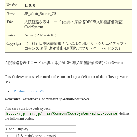
Version
1.0.0
Name
JP_admit_Source_CS
Title
入院経路を表すコード (出典：厚労省DPC導入影響評価調査)
CodeSystem
Status
Active ( 2023-04-18 )
Copyright
（一社）日本医療情報学会. CC BY-ND 4.0 （クリエイティブ・
コモンズ 表示-改変禁止 4.0 国際 パブリック・ライセンス）
入院経路を表すコード (出典：厚労省DPC導入影響評価調査) CodeSystem
This Code system is referenced in the content logical definition of the following value
sets:
JP_admit_Source_VS
Generated Narrative: CodeSystem jp-admit-Source-cs
This case-sensitive code system
http://jpfhir.jp/fhir/Common/CodeSystem/admit-Source
defines
the following codes:
Code
Display
0
院内の他病棟からの転棟