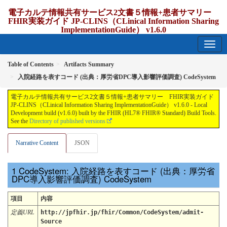
電子カルテ情報共有サービス2文書５情報+患者サマリー
FHIR実装ガイド JP-CLINS（CLinical Information Sharing
ImplementationGuide） v1.6.0
1.6.0 - release Japan
Table of Contents
Artifacts Summary
入院経路を表すコード (出典：厚労省DPC導入影響評価調査) CodeSystem
電子カルテ情報共有サービス2文書５情報+患者サマリー FHIR実装ガイド
JP-CLINS（CLinical Information Sharing ImplementationGuide） v1.6.0 - Local
Development build (v1.6.0) built by the FHIR (HL7® FHIR® Standard) Build Tools.
See the
Directory of published versions
Narrative Content
JSON
CodeSystem: 入院経路を表すコード (出典：厚労省
DPC導入影響評価調査) CodeSystem
項目
内容
定義URL
http://jpfhir.jp/fhir/Common/CodeSystem/admit-
Source