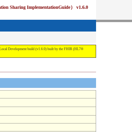
ng ImplementationGuide） v1.6.0
pment build (v1.6.0) built by the FHIR (HL7®