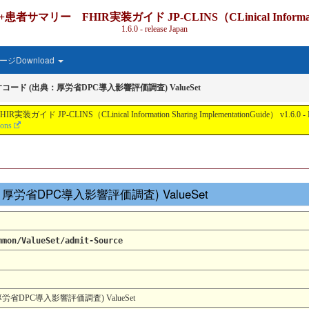
IR実装ガイド JP-CLINS（CLinical Information Shari
1.6.0 - release Japan
ジDownload
ード (出典：厚労省DPC導入影響評価調査) ValueSet
nical Information Sharing ImplementationGuide） v1.6.0 - Local Develo
ions
：厚労省DPC導入影響評価調査) ValueSet
mmon/ValueSet/admit-Source
DPC導入影響評価調査) ValueSet