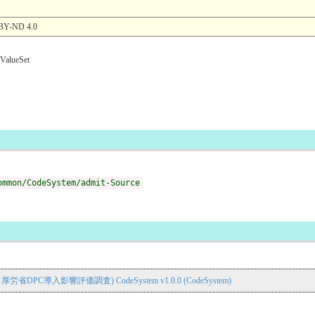
-ND 4.0
ueSet
ommon/CodeSystem/admit-Source
省DPC導入影響評価調査) CodeSystem v1.0.0 (CodeSystem)