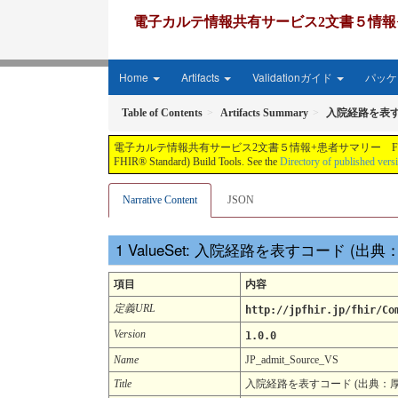
電子カルテ情報共有サービス2文書５情報+患者サマリー FH
Home
Artifacts
Validationガイド
パッケー
Table of Contents
Artifacts Summary
入院経路を表すコ
電子カルテ情報共有サービス2文書５情報+患者サマリー FHIR実装ガイド JP-CLINS（CLi
FHIR® Standard) Build Tools. See the
Directory of published vers
Narrative Content
JSON
ValueSet: 入院経路を表すコード (出典
項目
内容
定義URL
http://jpfhir.jp/fhir/Co
Version
1.0.0
Name
JP_admit_Source_VS
Title
入院経路を表すコード (出典：厚労省