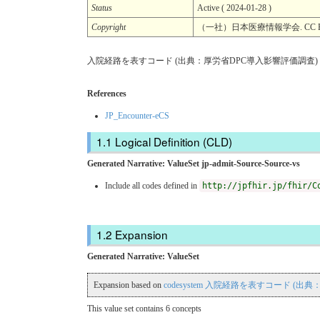
Status
Active ( 2024-01-28 )
Copyright
（一社）日本医療情報学会. CC BY
入院経路を表すコード (出典：厚労省DPC導入影響評価調査) Val
References
JP_Encounter-eCS
Logical Definition (CLD)
Generated Narrative: ValueSet jp-admit-Source-Source-vs
Include all codes defined in
http://jpfhir.jp/fhir/C
Expansion
Generated Narrative: ValueSet
Expansion based on
codesystem 入院経路を表すコード (出典：厚労
This value set contains 6 concepts