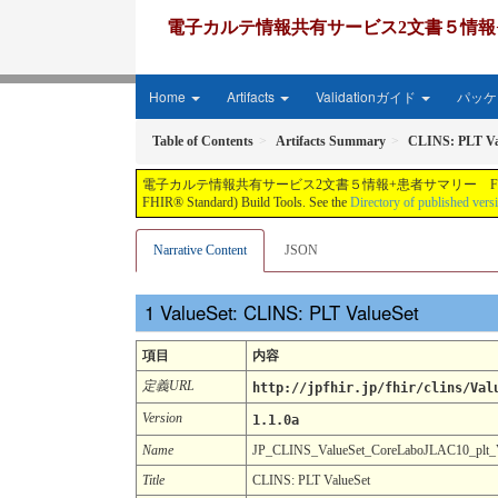
電子カルテ情報共有サービス2文書５情報+患者サマリー FH
Home
Artifacts
Validationガイド
パッケー
Table of Contents
Artifacts Summary
CLINS: PLT Va
電子カルテ情報共有サービス2文書５情報+患者サマリー FHIR実装ガイド JP-CLINS（CLi
FHIR® Standard) Build Tools. See the
Directory of published vers
Narrative Content
JSON
ValueSet: CLINS: PLT ValueSet
項目
内容
定義URL
http://jpfhir.jp/fhir/clins/Val
Version
1.1.0a
Name
JP_CLINS_ValueSet_CoreLaboJLAC10_plt
Title
CLINS: PLT ValueSet