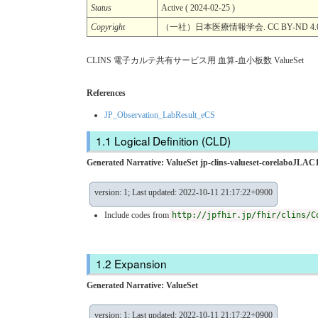
Status
Active ( 2024-02-25 )
Copyright
（一社）日本医療情報学会. CC BY-ND 4.
CLINS 電子カルテ共有サービス用 血算-血小板数 ValueSet
References
JP_Observation_LabResult_eCS
Logical Definition (CLD)
Generated Narrative: ValueSet jp-clins-valueset-corelaboJLAC1
version: 1; Last updated: 2022-10-11 21:17:22+0900
Include codes from
http://jpfhir.jp/fhir/clins/C
Expansion
Generated Narrative: ValueSet
version: 1; Last updated: 2022-10-11 21:17:22+0900