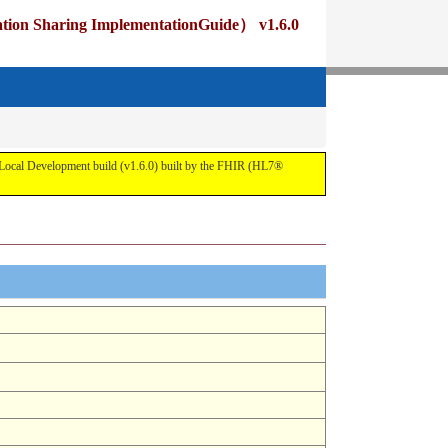
ng ImplementationGuide） v1.6.0
pment build (v1.6.0) built by the FHIR (HL7®