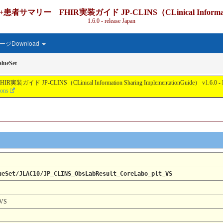
IR実装ガイド JP-CLINS（CLinical Information Shari
1.6.0 - release Japan
ジDownload
lueSet
nical Information Sharing ImplementationGuide） v1.6.0 - Local Develo
ions
ueSet/JLAC10/JP_CLINS_ObsLabResult_CoreLabo_plt_VS
_VS