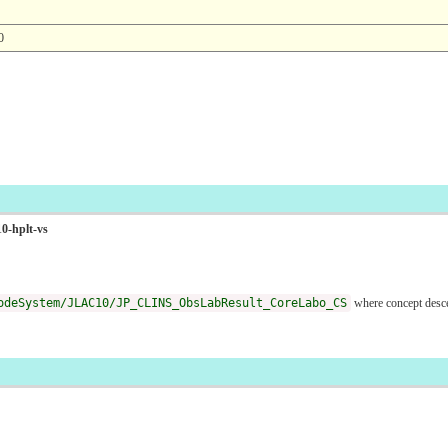
0
0-hplt-vs
odeSystem/JLAC10/JP_CLINS_ObsLabResult_CoreLabo_CS
where concept des