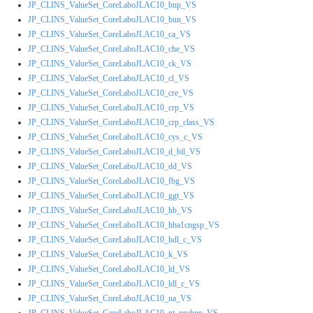
JP_CLINS_ValueSet_CoreLaboJLAC10_bnp_VS
JP_CLINS_ValueSet_CoreLaboJLAC10_bun_VS
JP_CLINS_ValueSet_CoreLaboJLAC10_ca_VS
JP_CLINS_ValueSet_CoreLaboJLAC10_che_VS
JP_CLINS_ValueSet_CoreLaboJLAC10_ck_VS
JP_CLINS_ValueSet_CoreLaboJLAC10_cl_VS
JP_CLINS_ValueSet_CoreLaboJLAC10_cre_VS
JP_CLINS_ValueSet_CoreLaboJLAC10_crp_VS
JP_CLINS_ValueSet_CoreLaboJLAC10_crp_class_VS
JP_CLINS_ValueSet_CoreLaboJLAC10_cys_c_VS
JP_CLINS_ValueSet_CoreLaboJLAC10_d_bil_VS
JP_CLINS_ValueSet_CoreLaboJLAC10_dd_VS
JP_CLINS_ValueSet_CoreLaboJLAC10_fbg_VS
JP_CLINS_ValueSet_CoreLaboJLAC10_ggt_VS
JP_CLINS_ValueSet_CoreLaboJLAC10_hb_VS
JP_CLINS_ValueSet_CoreLaboJLAC10_hba1cngsp_VS
JP_CLINS_ValueSet_CoreLaboJLAC10_hdl_c_VS
JP_CLINS_ValueSet_CoreLaboJLAC10_k_VS
JP_CLINS_ValueSet_CoreLaboJLAC10_ld_VS
JP_CLINS_ValueSet_CoreLaboJLAC10_ldl_c_VS
JP_CLINS_ValueSet_CoreLaboJLAC10_na_VS
JP_CLINS_ValueSet_CoreLaboJLAC10_nt_probnp_VS