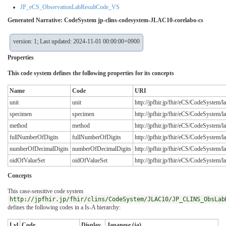
JP_eCS_ObservationLabResultCode_VS
Generated Narrative: CodeSystem jp-clins-codesystem-JLAC10-corelabo-cs
version: 1; Last updated: 2024-11-01 00:00:00+0900
Properties
This code system defines the following properties for its concepts
Name
Code
URI
unit
unit
http://jpfhir.jp/fhir/eCS/CodeSystem/
specimen
specimen
http://jpfhir.jp/fhir/eCS/CodeSystem
method
method
http://jpfhir.jp/fhir/eCS/CodeSystem
fullNumberOfDigits
fullNumberOfDigits
http://jpfhir.jp/fhir/eCS/CodeSystem/
numberOfDecimalDigits
numberOfDecimalDigits
http://jpfhir.jp/fhir/eCS/CodeSystem/
oidOfValueSet
oidOfValueSet
http://jpfhir.jp/fhir/eCS/CodeSystem
Concepts
This case-sensitive code system
http://jpfhir.jp/fhir/clins/CodeSystem/JLAC10/JP_CLINS_ObsLab
defines the following codes in a Is-A hierarchy:
Lvl
Code
Display
Japanese (ja)