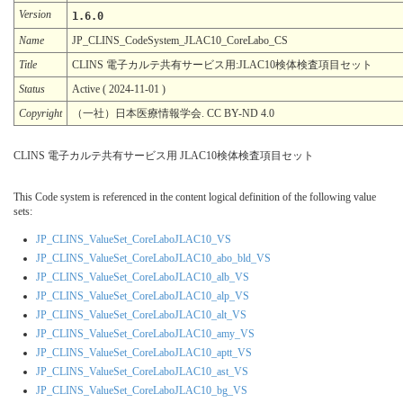
Version
1.6.0
Name
JP_CLINS_CodeSystem_JLAC10_CoreLabo_CS
Title
CLINS 電子カルテ共有サービス用:JLAC10検体検査項目セット
Status
Active ( 2024-11-01 )
Copyright
（一社）日本医療情報学会. CC BY-ND 4.0
CLINS 電子カルテ共有サービス用 JLAC10検体検査項目セット
This Code system is referenced in the content logical definition of the following value
sets:
JP_CLINS_ValueSet_CoreLaboJLAC10_VS
JP_CLINS_ValueSet_CoreLaboJLAC10_abo_bld_VS
JP_CLINS_ValueSet_CoreLaboJLAC10_alb_VS
JP_CLINS_ValueSet_CoreLaboJLAC10_alp_VS
JP_CLINS_ValueSet_CoreLaboJLAC10_alt_VS
JP_CLINS_ValueSet_CoreLaboJLAC10_amy_VS
JP_CLINS_ValueSet_CoreLaboJLAC10_aptt_VS
JP_CLINS_ValueSet_CoreLaboJLAC10_ast_VS
JP_CLINS_ValueSet_CoreLaboJLAC10_bg_VS