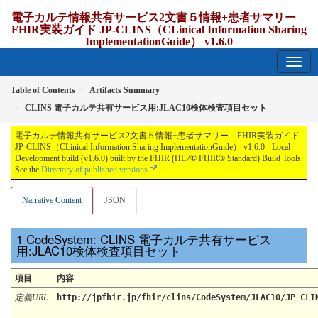
電子カルテ情報共有サービス2文書５情報+患者サマリー
FHIR実装ガイド JP-CLINS（CLinical Information Sharing
ImplementationGuide） v1.6.0
1.6.0 - release Japan
Table of Contents
Artifacts Summary
CLINS 電子カルテ共有サービス用:JLAC10検体検査項目セット
電子カルテ情報共有サービス2文書５情報+患者サマリー FHIR実装ガイド
JP-CLINS（CLinical Information Sharing ImplementationGuide） v1.6.0 - Local
Development build (v1.6.0) built by the FHIR (HL7® FHIR® Standard) Build Tools.
See the
Directory of published versions
Narrative Content
JSON
CodeSystem: CLINS 電子カルテ共有サービス
用:JLAC10検体検査項目セット
項目
内容
定義URL
http://jpfhir.jp/fhir/clins/CodeSystem/JLAC10/JP_CLI