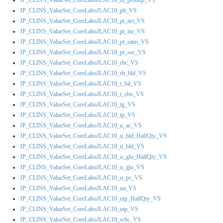
JP_CLINS_ValueSet_CoreLaboJLAC10_plt_VS
JP_CLINS_ValueSet_CoreLaboJLAC10_pt_act_VS
JP_CLINS_ValueSet_CoreLaboJLAC10_pt_inr_VS
JP_CLINS_ValueSet_CoreLaboJLAC10_pt_ratio_VS
JP_CLINS_ValueSet_CoreLaboJLAC10_pt_sec_VS
JP_CLINS_ValueSet_CoreLaboJLAC10_rbc_VS
JP_CLINS_ValueSet_CoreLaboJLAC10_rh_bld_VS
JP_CLINS_ValueSet_CoreLaboJLAC10_t_bil_VS
JP_CLINS_ValueSet_CoreLaboJLAC10_t_cho_VS
JP_CLINS_ValueSet_CoreLaboJLAC10_tg_VS
JP_CLINS_ValueSet_CoreLaboJLAC10_tp_VS
JP_CLINS_ValueSet_CoreLaboJLAC10_u_ac_VS
JP_CLINS_ValueSet_CoreLaboJLAC10_u_bld_HalfQty_VS
JP_CLINS_ValueSet_CoreLaboJLAC10_u_bld_VS
JP_CLINS_ValueSet_CoreLaboJLAC10_u_glu_HalfQty_VS
JP_CLINS_ValueSet_CoreLaboJLAC10_u_glu_VS
JP_CLINS_ValueSet_CoreLaboJLAC10_u_pc_VS
JP_CLINS_ValueSet_CoreLaboJLAC10_ua_VS
JP_CLINS_ValueSet_CoreLaboJLAC10_utp_HalfQty_VS
JP_CLINS_ValueSet_CoreLaboJLAC10_utp_VS
JP_CLINS_ValueSet_CoreLaboJLAC10_wbc_VS