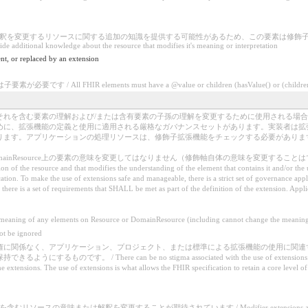
更するリソースに関する追加の知識を提供する可能性があるため、この要素は修飾子としてラベル付けされて
ide additional knowledge about the resource that modifies it's meaning or interpretation
nt, or replaced by an extension
/ All FHIR elements must have a @value or children (hasValue() or (children().c
それを含む要素の理解および/または含有要素の子孫の理解を変更するために使用される場
めに、拡張機能の定義と使用に適用される厳格なガバナンスセットがあります。実装者は拡
ります。アプリケーションの処理リソースは、修飾子拡張機能をチェックする必要がありま
source上の要素の意味を変更してはなりません（修飾軸自体の意味を変更することはできません）。 / May 
ition of the resource and that modifies the understanding of the element that contains it and/or th
ation. To make the use of extensions safe and manageable, there is a strict set of governance app
there is a set of requirements that SHALL be met as part of the definition of the extension. Appl
aning of any elements on Resource or DomainResource (including cannot change the meaning o
 be ignored
権に関係なく、アプリケーション、プロジェクト、または標準による拡張機能の使用に関連す
 There can be no stigma associated with the use of extensions by any applica
 the extensions. The use of extensions is what allows the FHIR specification to retain a core level o
意味または解釈を変更することが期待されています / Modifier extensions are expected to mod