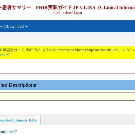
IR実装ガイド JP-CLINS（CLinical Information Shari
1.9.0 - release Japan
ジDownload
nical Information Sharing ImplementationGuide） v1.9.0 - Local Develo
ions
led Descriptions
napshot Elements Table
found
here