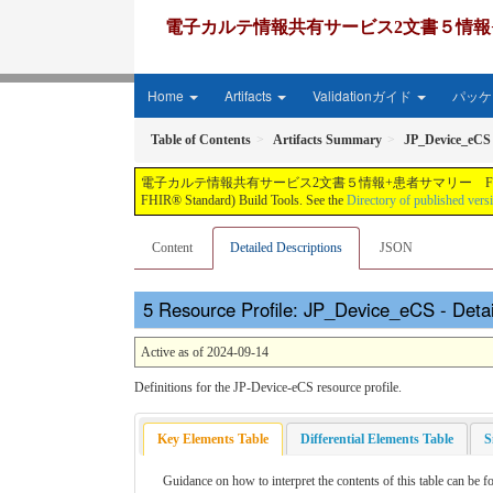
電子カルテ情報共有サービス2文書５情報+患者サマリー FH
Home
Artifacts
Validationガイド
パッケー
Table of Contents
Artifacts Summary
JP_Device_eCS
電子カルテ情報共有サービス2文書５情報+患者サマリー FHIR実装ガイド JP-CLINS（CLi
FHIR® Standard) Build Tools. See the
Directory of published vers
Content
Detailed Descriptions
JSON
Resource Profile: JP_Device_eCS - Detai
Active as of 2024-09-14
Definitions for the JP-Device-eCS resource profile.
Key Elements Table
Differential Elements Table
S
Guidance on how to interpret the contents of this table can be 