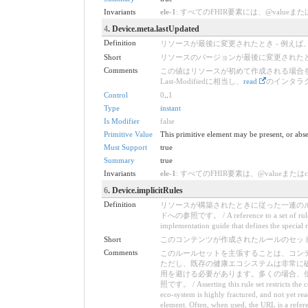
Invariants
ele-1
: すべてのFHIR要素には、@valueまたは子要素が必要です 
4
. Device.meta.lastUpdated
Definition
リソースが最後に変更されたとき - 例え
Short
リソースのバージョンが最後に変更された
Comments
この値はリソースが初めて作成される場合を
Last-Modifiedに相当し、
read
のインタラ
Control
0
..
1
Type
instant
Is Modifier
false
Primitive Value
This primitive element may be present, or abse
Must Support
true
Summary
true
Invariants
ele-1
: すべてのFHIR要素は、@valueまたはchildre
6
. Device.implicitRules
Definition
リソースが構築されたときに従った一連の
ドへの参照です。 / A reference to a set of rules tha
implementation guide that defines the special r
Short
このコンテンツが作成されたルールのセット / A set of ru
Comments
このルールセットを主張することは、コン
ただし、既存の健康エコシステムは非常に
用を避ける必要があります。多くの場合、使用
照です。 / Asserting this rule set restricts the co
eco-system is highly fractured, and not yet re
element. Often, when used, the URL is a referenc