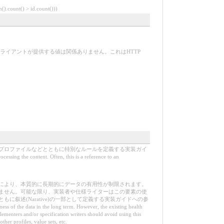
ount() > id.count()))
ライアントが提供する値は関係ありません。これはHTTP
プロファイルなどとともに特別なルールを定義する実装ガイ
ing the content. Often, this is a reference to an
により、本質的に長期的にデータの有用性が制限されます。
ません。可能な限り、実装者や仕様ライターはこの要素の使
叙述(Narative)の一部として定義する実装ガイドへの参
ness of the data in the long term. However, the existing health
lementers and/or specification writers should avoid using this
ther profiles, value sets, etc.