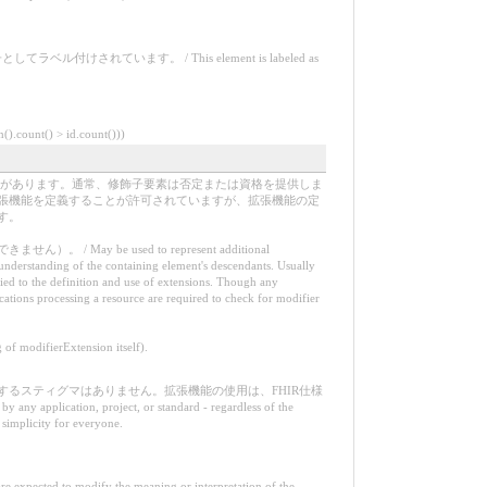
います。 / This element is labeled as
ount() > id.count()))
合があります。通常、修飾子要素は否定または資格を提供しま
張機能を定義することが許可されていますが、拡張機能の定
す。
be used to represent additional
e understanding of the containing element's descendants. Usually
lied to the definition and use of extensions. Though any
ications processing a resource are required to check for modifier
f modifierExtension itself).
るスティグマはありません。拡張機能の使用は、FHIR仕様
tion, project, or standard - regardless of the
f simplicity for everyone.
ify the meaning or interpretation of the