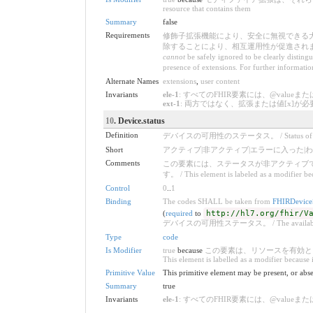
resource that contains them
Summary
false
Requirements
修飾子拡張機能により、安全に無視できる
除することにより、相互運用性が促進されます。詳細については
cannot
be safely ignored to be clearly disting
presence of extensions. For further informatio
Alternate Names
extensions
,
user content
Invariants
ele-1
: すべてのFHIR要素には、@valueまたは子要素が必要です 
ext-1
: 両方ではなく、拡張または値[x]が必要です / Must hav
10
. Device.status
Definition
デバイスの可用性のステータス。 / Status of the De
Short
アクティブ|非アクティブ|エラーに入った|わからない / activ
Comments
この要素には、ステータスが非アクティブ
す。 / This element is labeled as a modifier beca
Control
0
..
1
Binding
The codes SHALL be taken from
FHIRDeviceS
(
required
to
http://hl7.org/fhir/V
デバイスの可用性ステータス。 / The availability st
Type
code
Is Modifier
true
because
この要素は、リソースを有効と
This element is labelled as a modifier because i
Primitive Value
This primitive element may be present, or abse
Summary
true
Invariants
ele-1
: すべてのFHIR要素には、@valueまたは子要素が必要です 