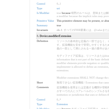
Control
0
..
1
Type
uri
Is Modifier
true
because
暗黙のルールは、意味または解釈を変
a modifier because the implicit rules may prov
Primitive Value
This primitive element may be present, or abse
Summary
true
Invariants
ele-1
: すべてのFHIR要素には、@valueまたは子要素が必要です 
8
. Device.modifierExtension
Definition
リソースの基本的な定義の一部ではなく、
す。拡張機能を安全で管理しやすくするた
義の一部として満たされる一連の要件があ
モディファイア拡張は、リソースまたはdomainRe
information that is not part of the basic defin
modifier elements provide negation or qualific
implementer is allowed to define an extension, 
extensions.
Modifier extensions SHALL NOT change the me
Short
無視できない拡張機能 / Extensions that cannot
Comments
拡張機能を使用または定義する機関や管轄
がすべての人にコアレベルのシンプルさを保持できるようにするものです。 /
institution or jurisdiction that uses or defines
Control
0
..
*
Type
Extension
Is Modifier
true
because
モディファイア拡張は、それらを含むリソースの