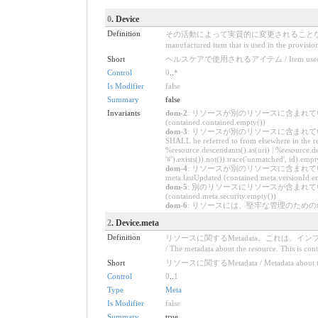
0
. Device
Definition
その活動によって実質的に変更されることなく
manufactured item that is used in the provisio
Short
ヘルスケアで使用されるアイテム / Item used in 
Control
0
..
*
Is Modifier
false
Summary
false
Invariants
dom-2
: リソースが別のリソースに含まれている場合、ネストさ
(contained.contained.empty())
dom-3
: リソースが別のリソースに含まれている場合、
SHALL be referred to from elsewhere in the re
%resource.descendants().as(uri) | %resource.des
'#').exists()).not()).trace('unmatched', id).empt
dom-4
: リソースが別のリソースに含まれている場合、meta.ve
meta.lastUpdated (contained.meta.versionId.e
dom-5
: 別のリソースにリソースが含まれている場合、セキュリテ
(contained.meta.security.empty())
dom-6
: リソースには、堅牢な管理のための叙述(Narative)が
2
. Device.meta
Definition
リソースに関するMetadata。これは
/ The metadata about the resource. This is cont
Short
リソースに関するMetadata / Metadata about th
Control
0
..
1
Type
Meta
Is Modifier
false
Summary
true