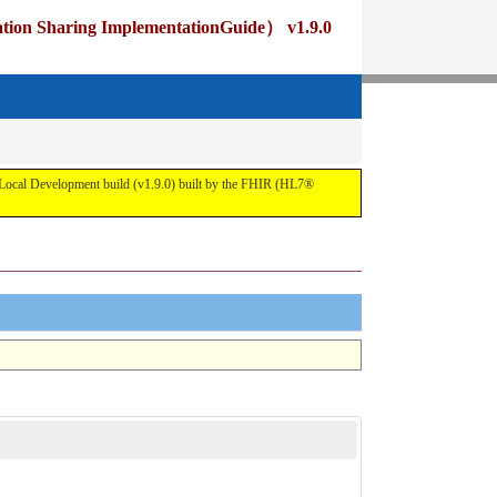
ng ImplementationGuide） v1.9.0
pment build (v1.9.0) built by the FHIR (HL7®