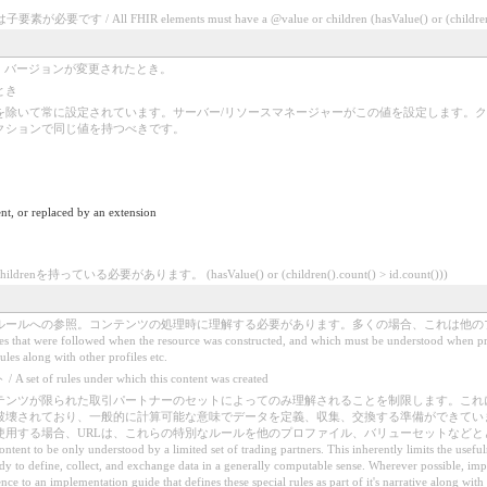
/ All FHIR elements must have a @value or children (hasValue() or (children().c
ば、バージョンが変更されたとき。
とき
除いて常に設定されています。サーバー/リソースマネージャーがこの値を設定します。ク
クションで同じ値を持つべきです。
nt, or replaced by an extension
nを持っている必要があります。 (hasValue() or (children().count() > id.count()))
ルールへの参照。コンテンツの処理時に理解する必要があります。多くの場合、これは他の
t were followed when the resource was constructed, and which must be understood when process
ules along with other profiles etc.
les under which this content was created
テンツが限られた取引パートナーのセットによってのみ理解されることを制限します。これ
破壊されており、一般的に計算可能な意味でデータを定義、収集、交換する準備ができてい
する場合、URLは、これらの特別なルールを他のプロファイル、バリューセットなどとともに
ntent to be only understood by a limited set of trading partners. This inherently limits the useful
ady to define, collect, and exchange data in a generally computable sense. Wherever possible, imp
e to an implementation guide that defines these special rules as part of it's narrative along with o