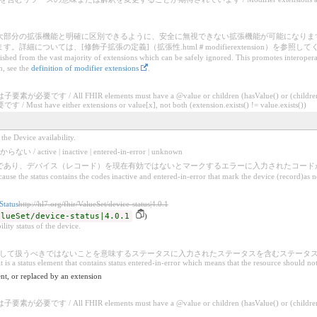
大部分の拡張機能と明確に区別できるように、安全に無視できない拡張機能が可能になりま
、[修飾子拡張の定義]（拡張性.html＃modifierextension）を参照してください。 / Modifier 
uished from the vast majority of extensions which can be safely ignored. This promotes interopera
n, see the
definition of modifier extensions
.
/ All FHIR elements must have a @value or children (hasValue() or (children().c
e either extensions or value[x], not both (extension.exists() != value.exists())
vice availability.
e | inactive | entered-in-error | unknown
であり、デバイス（レコード）を現在有効ではないとマークするエラーに入力されたコード
use the status contains the codes inactive and entered-in-error that mark the device (record)as no
tatus
http://hl7.org/fhir/ValueSet/device-status|4.0.1
alueSet/device-status|4.0.1
)
atus of the device.
して扱うべきではないことを意味するステータスに入力されたステータスを含むステータス
t is a status element that contains status entered-in-error which means that the resource should not
nt, or replaced by an extension
/ All FHIR elements must have a @value or children (hasValue() or (children().c