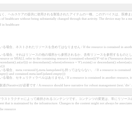
、ヘルスケアの提供に使用される製造されたアイテムの一種。このデバイスは、医療または非医療デ
n of healthcare without being substantially changed through that activity. The device may be a m
healthcare
れたリソースを含めてはなりません / If the resource is contained in another resource,
それはリソースの他の場所から参照されるか、含有リソースを参照するものとします / If the resource is
source or SHALL refer to the containing resource (contained.where((('#'+id in (%resource.descen
cendants().as(url))) or descendants().where(reference = '#').exists() or descendants().where(as(ca
y())
rsionidもmeta.lastupdatedも持ってはならない。 / If a resource is contained in another 
mpty() and contained.meta.lastUpdated.empty())
ィラベルはありません / If a resource is contained in another resource, it SHALL 
必要です / A resource should have narrative for robust management (text.`div`.ex
、インフラストラクチャによって維持されるコンテンツです。コンテンツの変更は、常にリソー
ent that is maintained by the infrastructure. Changes to the content might not always be associate
e resource