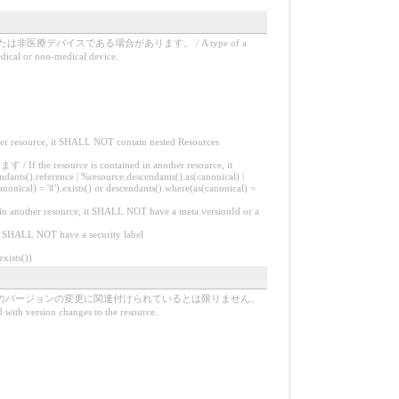
バイスである場合があります。 / A type of a
edical or non-medical device.
 it SHALL NOT contain nested Resources
 contained in another resource, it
dants().reference | %resource.descendants().as(canonical) |
nonical) = '#').exists() or descendants().where(as(canonical) =
resource, it SHALL NOT have a meta.versionId or a
NOT have a security label
ists())
スのバージョンの変更に関連付けられているとは限りません。
d with version changes to the resource.