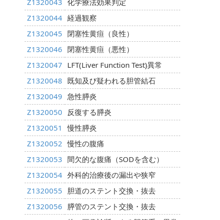
Z1320043
化学療法効果判定
Z1320044
経過観察
Z1320045
閉塞性黄疸（良性）
Z1320046
閉塞性黄疸（悪性）
Z1320047
LFT(Liver Function Test)異常
Z1320048
既知及び疑われる胆管結石
Z1320049
急性膵炎
Z1320050
反復する膵炎
Z1320051
慢性膵炎
Z1320052
慢性の腹痛
Z1320053
間欠的な腹痛（SODを含む）
Z1320054
外科的治療後の漏出や狭窄
Z1320055
胆道のステント交換・抜去
Z1320056
膵管のステント交換・抜去