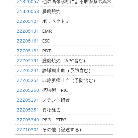
Z1320057
他の画像診断による胆管系の異常
Z1320058
腫瘍焼灼
ZZZ05121
ポリペクトミー
ZZZ05131
EMR
ZZZ05161
ESD
ZZZ05181
PDT
ZZZ05191
腫瘍焼灼（APC含む）
ZZZ05241
静脈瘤止血（予防含む）
ZZZ05251
非静脈瘤止血（予防含む）
ZZZ05260
拡張術、RIC
ZZZ05291
ステント留置
ZZZ05351
異物除去
ZZZ05340
PEG、PTEG
ZZZ10301
その他（記述する）