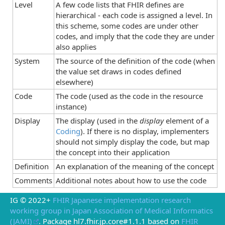
Level
A few code lists that FHIR defines are
hierarchical - each code is assigned a level. In
this scheme, some codes are under other
codes, and imply that the code they are under
also applies
System
The source of the definition of the code (when
the value set draws in codes defined
elsewhere)
Code
The code (used as the code in the resource
instance)
Display
The display (used in the
display
element of a
Coding
). If there is no display, implementers
should not simply display the code, but map
the concept into their application
Definition
An explanation of the meaning of the concept
Comments
Additional notes about how to use the code
IG © 2022+
FHIR Japanese implementation research
working group in Japan Association of Medical Informatics
(JAMI)
. Package hl7.fhir.jp.core#1.1.1 based on
FHIR