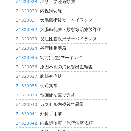
Z1320029
ポリープ経過観察
Z1320030
内視鏡切除
Z1320031
大腸癌術後サーベイランス
Z1320032
大腸癌化療・放射線治療後評価
Z1320033
炎症性腸疾患サーベイランス
Z1320034
炎症性腸疾患
Z1320035
術前(点墨)マーキング
Z1320036
原因不明の消化管出血精査
Z1320037
腹部有症状
Z1320038
便通異常
Z1320039
他画像検査で異常
Z1320040
カプセル内視鏡で異常
Z1320041
外科手術前
Z1320042
内視鏡治療（他院治療依頼）