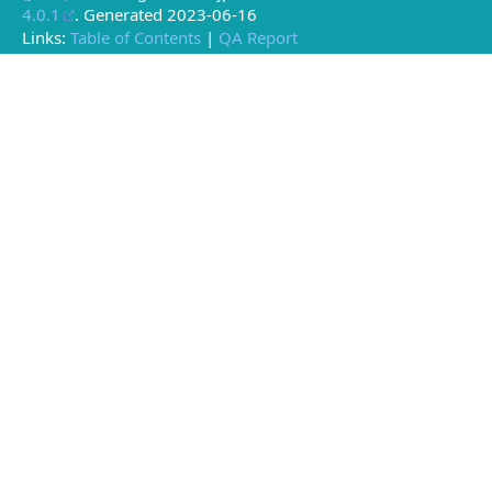
4.0.1
. Generated
2023-06-16
Links:
Table of Contents
|
QA Report