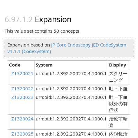
Expansion
This value set contains 50 concepts
Expansion based on
JP Core Endoscopy JED CodeSystem
v1.1.1 (CodeSystem)
Code
System
Display
Z1320021
urn:oid:1.2.392.200270.4.1000.1
スクリー
ニング
Z1320022
urn:oid:1.2.392.200270.4.1000.1
吐・下血
Z1320023
urn:oid:1.2.392.200270.4.1000.1
吐・下血
以外の有
症状
Z1320024
urn:oid:1.2.392.200270.4.1000.1
治療前精
査
Z1320025
urn:oid:1.2.392.200270.4.1000.1
内視鏡治