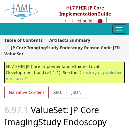
HL7 FHIR JP Core
ImplementationGuide
1.1.1 - ci-build
Table of Contents
Artifacts Summary
JP Core ImagingStudy Endoscopy Reason Code JED
ValueSet
HL7 FHIR JP Core ImplementationGuide - Local
Development build (v1.1.1). See the
Directory of published
versions
Narrative Content
XML
JSON
ValueSet: JP Core
ImagingStudy Endoscopy